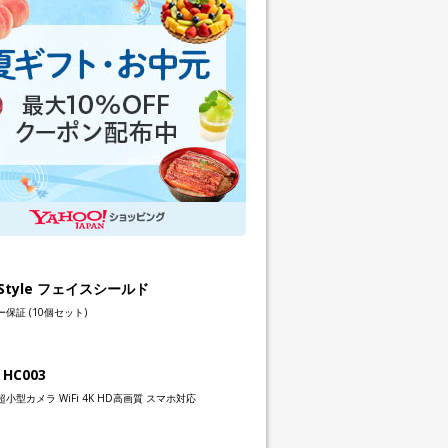
h Style フェイスシールド
保証 (10個セット)
 HC003
小型カメラ WiFi 4K HD高画質 スマホ対応