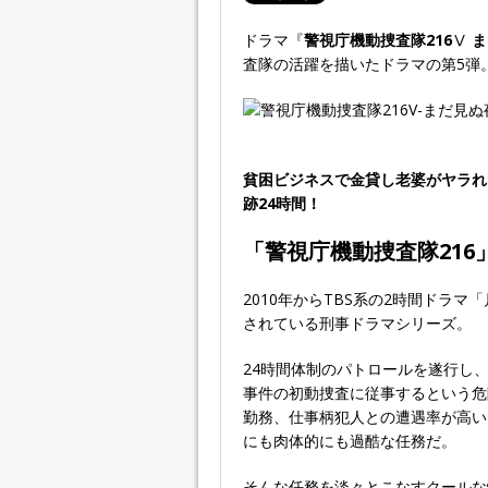
ドラマ『
警視庁機動捜査隊216
Ⅴ
ま
査隊の活躍を描いたドラマの第5弾
貧困ビジネスで金貸し老婆がヤラれ
跡24時間！
「
警視庁機動捜査隊216
2010年からTBS系の2時間ドラマ「月
されている刑事ドラマシリーズ。
24時間体制のパトロールを遂行し
事件の初動捜査に従事するという危
勤務、仕事柄犯人との遭遇率が高い
にも肉体的にも過酷な任務だ。
そんな任務を淡々とこなすクールな