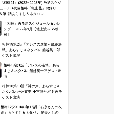
『相棒21』(2022~2023年) 放送スケジ
ュール 4代目相棒「亀山薫」お帰り！
&第1話あらすじ＆ネタバレ
『相棒』再放送スケジュール＆カレ
ンダー 2022年9月【地上波＆BS朝
日】
相棒18第2話「アレスの進撃～最終決
戦」あらすじ＆ネタバレ 船越英一郎
ゲスト出演
相棒18第1話「アレスの進撃」あら
すじ＆ネタバレ 船越英一郎ゲスト出
演
相棒18第13話「神の声」あらすじ＆
ネタバレ 松居直美,小宮健吾,粕谷吉洋
ゲスト出演
相棒12(2014年)第13話「右京さんの友
達」あらすじ＆ネタバレ 尾美としの