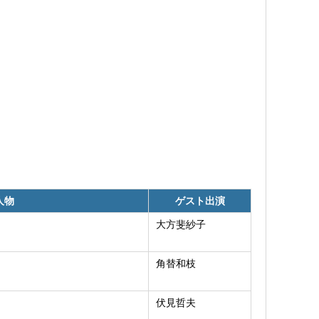
人物
ゲスト出演
大方斐紗子
角替和枝
伏見哲夫