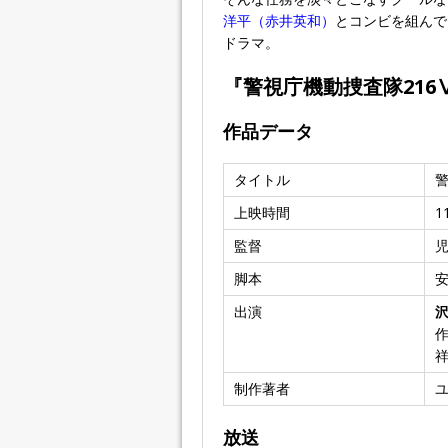
洋平（赤井英和）
とコンビを組んで
ドラマ。
『警視庁機動捜査隊216
作品データ
タイトル
警
上映時間
1
監督
脚本
安
出演
作
祥
制作著者
ユ
放送