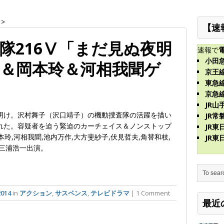
>
【速
隊216Ⅴ「まだ見ぬ夜明
速報で
小田
＆岡本玲＆河相我聞ゲ
京王
東急
京急
JR山
夜明け。沢村舞子（沢口靖子）の機動捜査隊の活躍を描い
JR常
れた。容疑者を迫う緊迫のカーチェイス＆ノンストップ
JR
本玲,河相我聞,池内万作,大方斐紗子,伏見哲夫,角替和枝,
JR
,三浦浩一出演。
014
in
アクション
,
サスペンス
,
テレビドラマ
| 1 Comment
最近