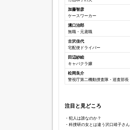
加藤智彦
ケースワーカー
溝口治郎
無職・元鳶職
古沢佳代
宅配便ドライバー
田辺紗絵
キャバクラ嬢
松岡良介
警視庁第二機動捜査隊・巡査部長
注目と見どころ
・犯人は誰なのか？
・科捜研の女とは違う沢口靖子さん