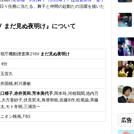
日々任務に当たる。舞子と仲間の起動たの活躍を描いた
Ⅴ まだ見ぬ夜明け』について
視庁機動捜査隊216V
まだ見ぬ夜明け
14分
児玉宜久
井国穂,村川康敏
沢口靖子
,
赤井英和
,
芳本美代子
,岡本玲,河相我聞,池内万
,大方斐紗子,伏見哲夫,角替和枝,佐藤B作,松尾諭,斉藤
太,モト冬樹,三浦浩一
ニオン映画,TBS
広告