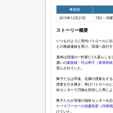
年月日
2015年12月21日
TBS・月
ストーリー概要
いつものように管内パトロールに出
との無線連絡を受け、現場へ急行
遺体は現場の一軒家に1人暮らしを
通いの
家政婦・竹山和子（角替和枝
荒らされていた。
舞子たちは早速、近隣の捜索をする
捜査を引き継ぎ、再びパトロールに
祉センターで刃物を所持した男によ
舞子たちが現場の福祉センターを訪
ケースワーカーの加藤智彦（河相我
けていた。