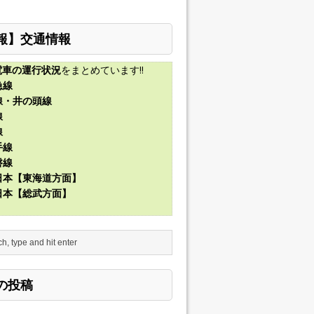
報】交通情報
電車の運行状況
をまとめています!!
急線
線・井の頭線
線
線
手線
磐線
東日本【東海道方面】
東日本【総武方面】
の投稿