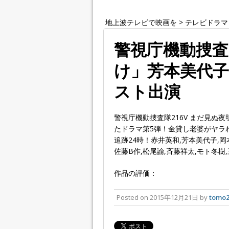
地上波テレビで映画を
>
テレビドラマ
警視庁機動捜査
け」芳本美代子
スト出演
警視庁機動捜査隊216V まだ見ぬ
たドラマ第5弾！金貸し老婆がヤラ
追跡24時！赤井英和,芳本美代子,岡
佐藤B作,松尾諭,斉藤祥太,モト冬樹
作品の評価：
Posted on
2015年12月21日
by
tomo2