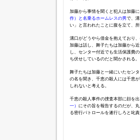
加藤から事情を聞くと犯人は加藤に
作）と名乗るホームレスの男
で、溝
い」と言われたことに腹を立て、所
溝口がどうやら借金を抱えており、
加藤は話し、舞子たちは加藤から近
し、センター付近でも生活保護費の
ち伏せしているのだと聞かされる。
舞子たちは加藤と一緒にいたセンタ
の名を聞き、千恵の殺人には千恵が
しれないと考える。
千恵の殺人事件の捜査本部に顔を出
一）
にその旨を報告するのだが、丸
る密行パトロールを遂行しろと叱責