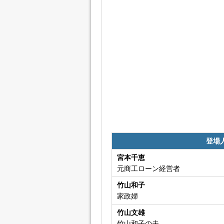
登場
宮本千恵
元商工ローン経営者
竹山和子
家政婦
竹山文雄
竹山和子の夫