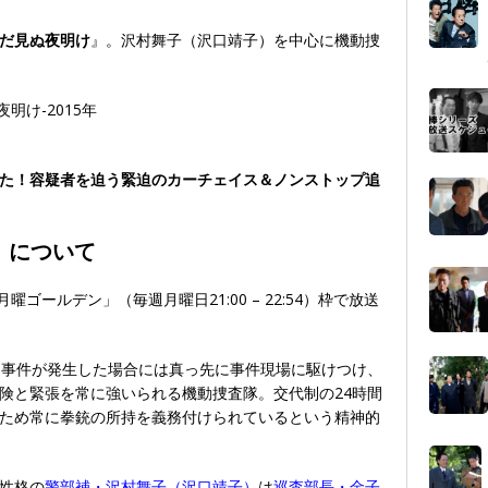
だ見ぬ夜明け
』。沢村舞子（沢口靖子）を中心に機動捜
。
た！容疑者を迫う緊迫のカーチェイス＆ノンストップ追
」について
曜ゴールデン」（毎週月曜日21:00 – 22:54）枠で放送
、事件が発生した場合には真っ先に事件現場に駆けつけ、
険と緊張を常に強いられる機動捜査隊。交代制の24時間
ため常に拳銃の所持を義務付けられているという精神的
性格の
警部補・沢村舞子（沢口靖子）
は
巡査部長・金子