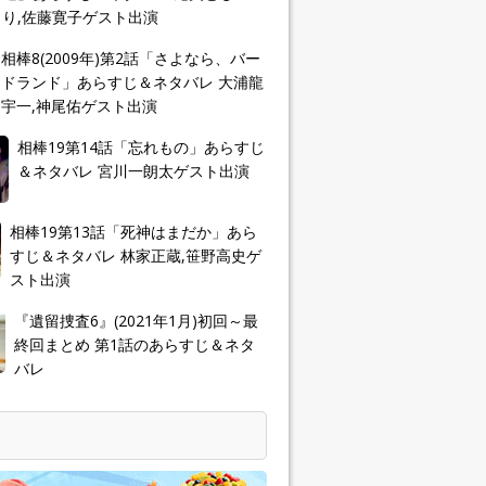
り,佐藤寛子ゲスト出演
相棒8(2009年)第2話「さよなら、バー
ドランド」あらすじ＆ネタバレ 大浦龍
宇一,神尾佑ゲスト出演
相棒19第14話「忘れもの」あらすじ
＆ネタバレ 宮川一朗太ゲスト出演
相棒19第13話「死神はまだか」あら
すじ＆ネタバレ 林家正蔵,笹野高史ゲ
スト出演
『遺留捜査6』(2021年1月)初回～最
終回まとめ 第1話のあらすじ＆ネタ
バレ