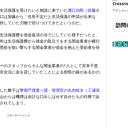
Crosst
生活保護を受けたいと相談に来ていた
溝口治郎（佐藤Ｂ
アクションカ
口は加藤から「住所不定だと生活保護の申請が出来な
持していた刃物で切りつけてきたというのだ。
訪問
生活保護費を借金返済の当てにしていた様子だったと、
年は生活保護費から借金の取立てをする闇金業者が横行
受給を狙い撃ちする闇金業者が借金を抱えた受給者を待
ーのスタッフからそんな闇金業者の1人として宮本千恵
非合法に金を貸していたことによる怨恨の線があるかの
した舞子は
警視庁捜査一課・管理官の丸内恒夫（三浦浩
山からは機捜は余計な口出しはせず自分たちの任務であ
されてしまう。
スポンサードリンク