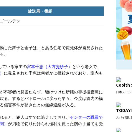
放送局・番組
曜ゴールデン
動した舞子と金子は、とある住宅で変死体が発見された
する。
している家主の
宮本千恵（大方斐紗子）
という老女で、
）
に発見された千恵は何者かに撲殺されており、室内も
Coolt
が不審者は見当たらず、駆けつけた所轄の専従捜査班に
日本メーカー
戻る。するとパトロールに戻った早々、今度は管内の福
る傷害事件が起きたとの無線連絡が入る。
TODAYI
れると、犯人はすでに逃走しており、
センターの職員で
スパイ隠し超
聞）
が刃物で切り付けられ怪我を負った腕の手当てを受