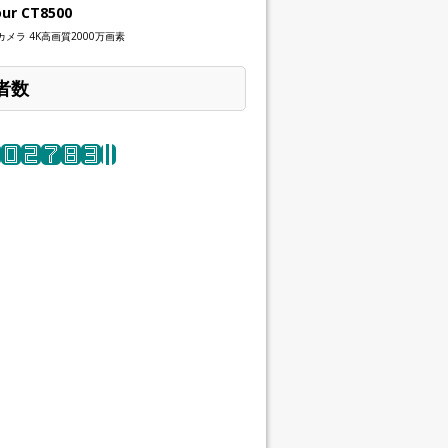
our CT8500
メラ 4K高画質2000万画素
者数