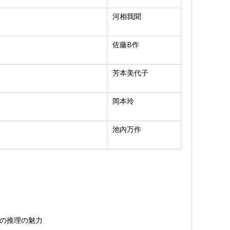
河相我聞
佐藤B作
芳本美代子
岡本玲
池内万作
の推理の魅力