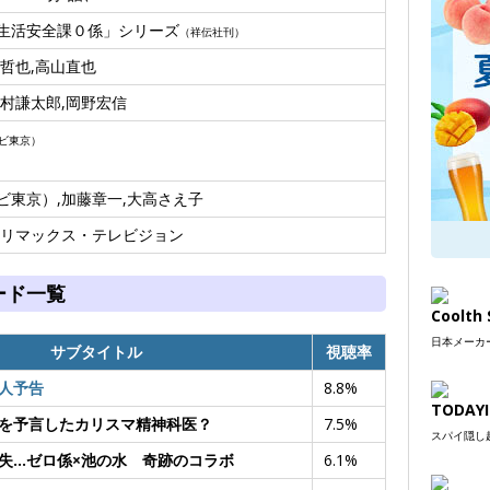
生活安全課０係」シリーズ
（祥伝社刊）
哲也,高山直也
竹村謙太郎,岡野宏信
ビ東京）
ビ東京）,加藤章一,大高さえ子
ドリマックス・テレビジョン
ード一覧
Coolt
日本メーカー
サブタイトル
視聴率
人予告
8.8%
TODAYI
を予言したカリスマ精神科医？
7.5%
スパイ隠し超
失…ゼロ係×池の水 奇跡のコラボ
6.1%