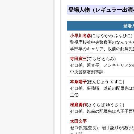
登場人物（レギュラー出演
登場
小早川冬彦
(こばやかわ ふゆひこ)
警視庁杉並中央警察署のなんでも相
学部卒のキャリア、以前の配属先
寺田寅三
(てらだ とらみ)
ゼロ係、巡査長、ノンキャリアの
中央警察署刑事課
本条靖子
(ほんじょう やすこ)
ゼロ係、事務職、以前の配属先は
主任
桜庭勇作
(さくらば ゆうさく)
ゼロ係、以前の配属先は八王子西
太田文平
ゼロ係(巡査長)、岩手訛りが抜け