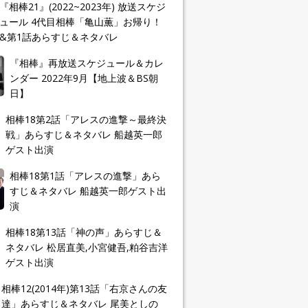
『相棒21』(2022~2023年) 放送スケジ
ュール 4代目相棒「亀山薫」お帰り！
&第1話あらすじ＆ネタバレ
『相棒』再放送スケジュール＆カレ
ンダー 2022年9月【地上波＆BS朝
日】
相棒18第2話「アレスの進撃～最終決
戦」あらすじ＆ネタバレ 船越英一郎
ゲスト出演
相棒18第1話「アレスの進撃」あら
すじ＆ネタバレ 船越英一郎ゲスト出
演
相棒18第13話「神の声」あらすじ＆
ネタバレ 松居直美,小宮健吾,粕谷吉洋
ゲスト出演
相棒12(2014年)第13話「右京さんの友
達」あらすじ＆ネタバレ 尾美としの