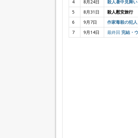
4
8月24日
殺人暑中見舞い
5
8月31日
殺人慰安旅行
6
9月7日
作家毒殺の犯人
7
9月14日
最終回
完結・