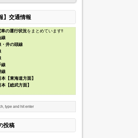
報】交通情報
電車の運行状況
をまとめています!!
急線
線・井の頭線
線
線
手線
磐線
東日本【東海道方面】
東日本【総武方面】
の投稿