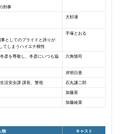
の刑事
大杉漣
手塚とおる
刑事としてのプライドと誇りが
してしまうハイエナ根性
冬彦を尊敬し、冬彦にいつも協
六角慎司
岸明日香
生活安全課 課長、警視
石丸謙二郎
加藤茶
加藤綾菜
人物
キャスト