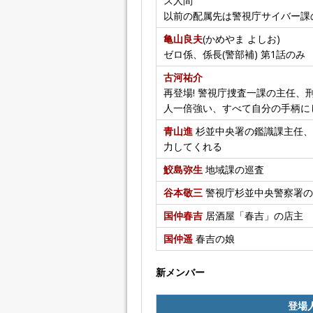
ス人間
以前の配属先は警視庁サイバー課
亀山良夫
(かめやま よしお)
ゼロ係、係長(警部補) 第1話のみ
古河祐介
再登場! 警視庁捜査一課の主任、
人一倍強い、すべて自分の手柄に
青山進
杉並中央署の鑑識課主任、
力してくれる
鮫島弥生
地域課の巡査
谷本敬三
警視庁杉並中央警察署の
国仲春吉
居酒屋「春吉」の店主
国仲遥
春吉の娘
新メンバー
登場