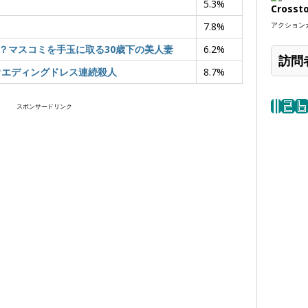
5.3%
Crosst
7.8%
アクションカ
？マスコミを手玉に取る30歳下の美人妻
6.2%
訪問
ウエディングドレス連続殺人
8.7%
スポンサードリンク