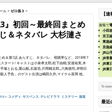
ール
>
ゼロ係３
>
【速
3』初回～最終回まとめ
速報で
小田
すじ＆ネタバレ 大杉漣さ
京王
東急
京急
JR山
め＆第1話 あらすじ、ネタバレ、視聴率など。2018年7
JR常
スタート! キャストは小泉孝太郎,松下由樹,安達祐実,木
JR
,手塚とおる,栗山航,石坂浩,片岡鶴太郎,,六角慎司,岸明日
JR
の殺人予告」のゲスト出演は嶋田久作,マイケル富岡 他。
14
in
コメディ
,
サスペンス
,
テレビドラマ
,
ミステリー
,
放送
最近