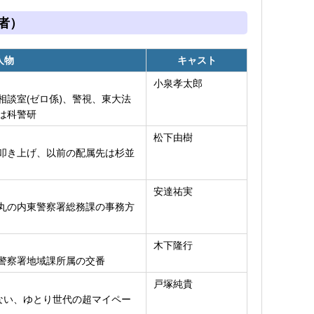
者）
人物
キャスト
小泉孝太郎
談室(ゼロ係)、警視、東大法
は科警研
松下由樹
叩き上げ、以前の配属先は杉並
安達祐実
丸の内東警察署総務課の事務方
木下隆行
警察署地域課所属の交番
戸塚純貴
ない、ゆとり世代の超マイペー