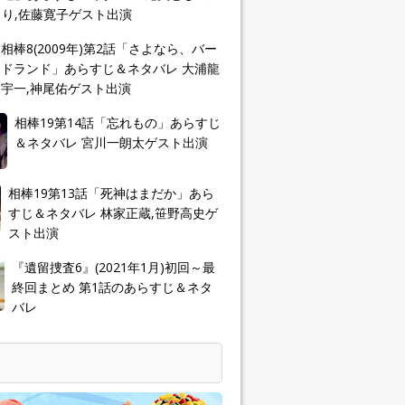
り,佐藤寛子ゲスト出演
相棒8(2009年)第2話「さよなら、バー
ドランド」あらすじ＆ネタバレ 大浦龍
宇一,神尾佑ゲスト出演
相棒19第14話「忘れもの」あらすじ
＆ネタバレ 宮川一朗太ゲスト出演
相棒19第13話「死神はまだか」あら
すじ＆ネタバレ 林家正蔵,笹野高史ゲ
スト出演
『遺留捜査6』(2021年1月)初回～最
終回まとめ 第1話のあらすじ＆ネタ
バレ