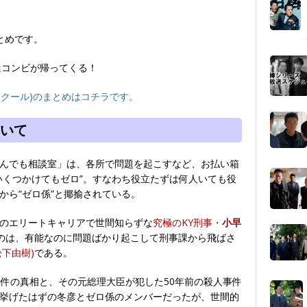
とめです。
迷コンビが帰ってくる！
7月クール)のまとめはコチラです。
いて
んでも相談室」は、各所で問題を起こすなど、お払い箱
いくつかけてもゼロ”。すなわち役立たずは何人いても役
から“ゼロ係”と揶揄されている。
のエリートキャリアで世間知らずな
究極のKY刑事・
小早
のは、有能なのに問題ばかり起こして刑事課から飛ばさ
松下由樹)
である。
事件の真相と、その元総理大臣が犯した50年前の殺人事件
挙げたはずの冬彦とゼロ係のメンバーだったが、世間的