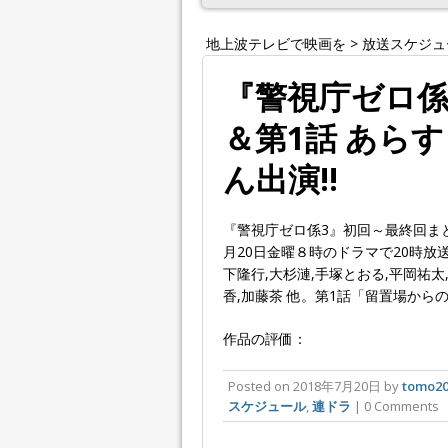
地上波テレビで映画を
>
放送スケジュ
『警視庁ゼロ係
＆第1話 あら
ん出演!!
『警視庁ゼロ係3』初回～最終回まと
月20日金曜８時のドラマで20時放送
下隆行,大杉漣,手塚とおる,平岡祐太
香,加藤茶 他。第1話「留置場から
作品の評価：
Posted on
2018年7月20日
by
tomo20
スケジュール
,
連ドラ
| 0 Comments