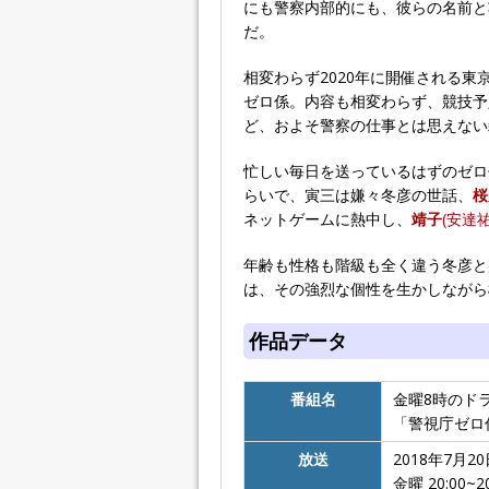
にも警察内部的にも、彼らの名前と
だ。
相変わらず2020年に開催される
ゼロ係。内容も相変わらず、競技予
ど、およそ警察の仕事とは思えない
忙しい毎日を送っているはずのゼロ
らいで、寅三は嫌々冬彦の世話、
桜
ネットゲームに熱中し、
靖子
(安達
年齢も性格も階級も全く違う冬彦と
は、その強烈な個性を生かしながら
作品データ
番組名
金曜8時のド
「警視庁ゼロ係
放送
2018年7月2
金曜 20:00~2