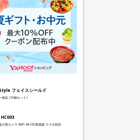
h Style フェイスシールド
保証 (10個セット)
 HC003
小型カメラ WiFi 4K HD高画質 スマホ対応