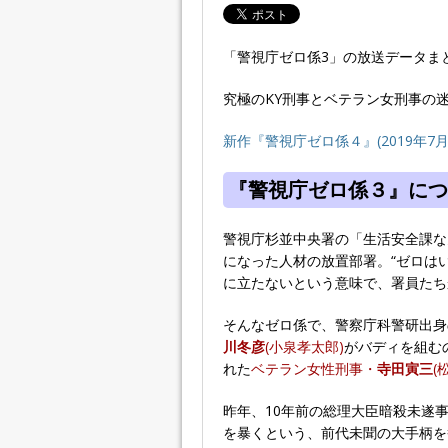
「警視庁ゼロ係3」の放送データま
究極のKY刑事とベテラン女刑事の
新作『警視庁ゼロ係４』(2019年
『警視庁ゼロ係３』につ
警視庁杉並中央署の「生活安全課な
になった人材の放置部署。“ゼロは
に立たないという意味で、署員たち
そんなゼロ係で、警察庁科警研出身
川冬彦
(小泉孝太郎)
がバディを組む
れた
ベテラン女性刑事・
寺田寅三
(
昨年、10年前の総理大臣暗殺未遂
を暴くという、前代未聞の大手柄を