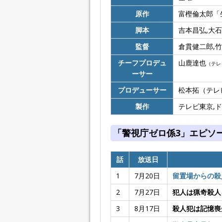
原作
富樫倫太郎「
脚本
吉本昌弘,大石
監督
倉貫健二郎,
チーフプロデュ
山鹿達也
（テレ
ーサー
プロデューサー
松本拓（テレ
製作
テレビ東京,
「警視庁ゼロ係3」エピソ
話
放送日
1
7月20日
留置場からの殺
2
7月27日
犯人は猟奇殺人
3
8月17日
殺人犯は記憶喪