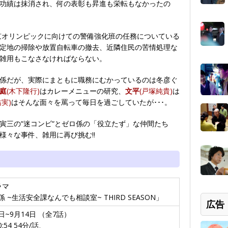
功績は抹消され、何の表彰も昇進も栄転もなかったの
東京オリンピックに向けての警備強化班の任務についている
定地の掃除や放置自転車の撤去、近隣住民の苦情処理な
雑用もこなさなければならない。
係だが、実際にまともに職務にむかっているのは冬彦ぐ
庭
(木下隆行)
はカレーメニューの研究、
文平
(戸塚純貴)
は
祐実)
はそんな面々を罵って毎日を過ごしていたが･･･。
寅三の“迷コンビ“とゼロ係の「役立たず」な仲間たち
様々な事件、雑用に再び挑む!!
ラマ
 ~生活安全課なんでも相談室~ THIRD SEASON」
広告
0日~9月14日 （全7話）
0:54 54分/話、