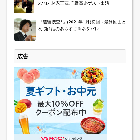
タバレ 林家正蔵,笹野高史ゲスト出演
『遺留捜査6』(2021年1月)初回～最終回まと
め 第1話のあらすじ＆ネタバレ
広告