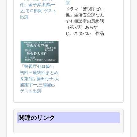
演
件」金子昇,相島一
ドラマ『警視庁ゼロ
之,モロ師岡 ゲスト
係』生活安全課なん
出演
でも相談室の最終話
（第7話）あらす
じ、ネタバレ、作品
データまとめ…
『警視庁ゼロ係1』
初回～最終回まとめ
＆第1話 藤田弓子,大
浦龍宇一,三浦誠己
ゲスト出演
関連のリンク