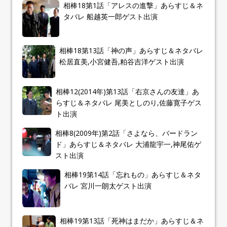
相棒18第1話「アレスの進撃」あらすじ＆ネ
タバレ 船越英一郎ゲスト出演
相棒18第13話「神の声」あらすじ＆ネタバレ
松居直美,小宮健吾,粕谷吉洋ゲスト出演
相棒12(2014年)第13話「右京さんの友達」あ
らすじ＆ネタバレ 尾美としのり,佐藤寛子ゲス
ト出演
相棒8(2009年)第2話「さよなら、バードラン
ド」あらすじ＆ネタバレ 大浦龍宇一,神尾佑ゲ
スト出演
相棒19第14話「忘れもの」あらすじ＆ネタ
バレ 宮川一朗太ゲスト出演
相棒19第13話「死神はまだか」あらすじ＆ネ