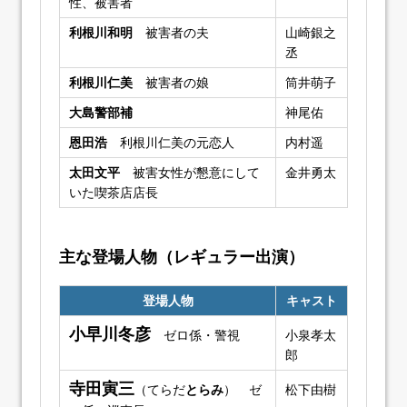
性、被害者
利根川和明
被害者の夫
山崎銀之
丞
利根川仁美
被害者の娘
筒井萌子
大島警部補
神尾佑
恩田浩
利根川仁美の元恋人
内村遥
太田文平
被害女性が懇意にして
金井勇太
いた喫茶店店長
主な登場人物（レギュラー出演）
登場人物
キャスト
小早川冬彦
ゼロ係・警視
小泉孝太
郎
寺田寅三
（てらだ
とらみ
） ゼ
松下由樹