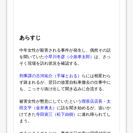
あらすじ
中年女性が殺害される事件が発生し、偶然その話
を聞いていた
小早川冬彦（小泉孝太郎）
は、さっ
そく現場を訪れ状況を確認する。
刑事課の古河祐介（手塚とおる）
らには相変わら
ず疎まれるが、翌日の放置自転車撤去の仕事中に
も、こっそり抜け出して聞き込みに合流する。
被害女性が懇意にしていたという
喫茶店店長・太
田文平（金井勇太）
に話を聞き始めるが、追いか
けてきた
寺田寅三（松下由樹）
に連れ帰られてし
まう。