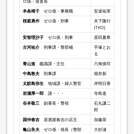
ロ係・巡査長
本条靖子
ゼロ係・事務職
安達祐実
桜庭勇作
ゼロ係・刑事
木下隆行
(TKO)
安智理沙子
ゼロ係・刑事
原田夏希
古河祐介
刑事課・警部補
手塚とお
る
青山進
鑑識課・主任
六角慎司
中島敦夫
刑事課
堀井新
太鮫島弥生
地域課・婦人警官
岸明日香
岩瀬厚一郎
謎・・・
寺島進
谷本敬三
副署長・警視
石丸謙二
郎
国仲春吉
居酒屋春吉の店主
加藤茶
亀山良夫
ゼロ係・係長（警部
大杉漣