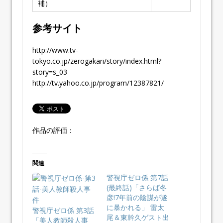
補）
参考サイト
http://www.tv-
tokyo.co.jp/zerogakari/story/index.html?
story=s_03
http://tv.yahoo.co.jp/program/12387821/
作品の評価：
関連
警視庁ゼロ係 第7話
(最終話)「さらば冬
彦!7年前の陰謀が遂
に暴かれる」 雷太
警視庁ゼロ係 第3話
尾＆東幹久ゲスト出
「美人教師殺人事