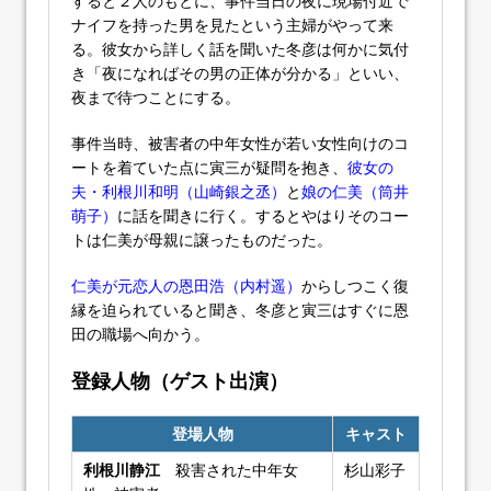
すると２人のもとに、事件当日の夜に現場付近で
ナイフを持った男を見たという主婦がやって来
る。彼女から詳しく話を聞いた冬彦は何かに気付
き「夜になればその男の正体が分かる」といい、
夜まで待つことにする。
事件当時、被害者の中年女性が若い女性向けのコ
ートを着ていた点に寅三が疑問を抱き、
彼女の
夫・利根川和明（山崎銀之丞）
と
娘の仁美（筒井
萌子）
に話を聞きに行く。するとやはりそのコー
トは仁美が母親に譲ったものだった。
仁美が元恋人の恩田浩（内村遥）
からしつこく復
縁を迫られていると聞き、冬彦と寅三はすぐに恩
田の職場へ向かう。
登録人物（ゲスト出演）
登場人物
キャスト
利根川静江
殺害された中年女
杉山彩子