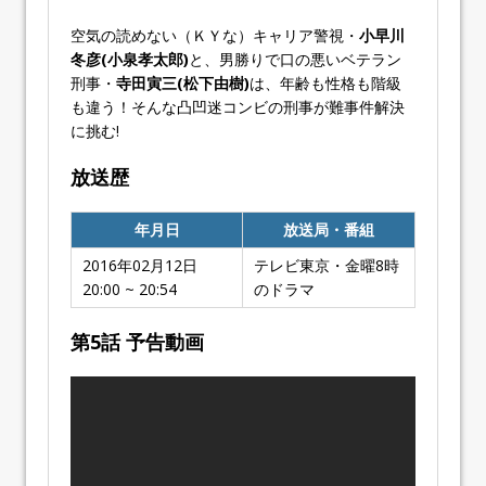
空気の読めない（ＫＹな）キャリア警視・
小早川
冬彦(小泉孝太郎)
と、男勝りで口の悪いベテラン
刑事・
寺田寅三(松下由樹)
は、年齢も性格も階級
も違う！そんな凸凹迷コンビの刑事が難事件解決
に挑む!
放送歴
年月日
放送局・番組
2016年02月12日
テレビ東京・金曜8時
20:00 ~ 20:54
のドラマ
第5話 予告動画