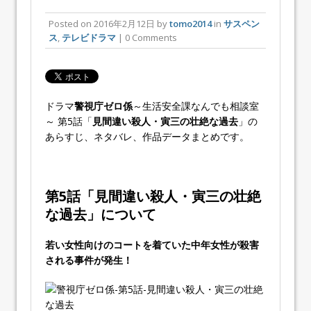
Posted on
2016年2月12日
by
tomo2014
in
サスペン
ス
,
テレビドラマ
| 0 Comments
ドラマ
警視庁ゼロ係
～生活安全課なんでも相談室
～ 第5話「
見間違い殺人・寅三の壮絶な過去
」の
あらすじ、ネタバレ、作品データまとめです。
第5話「
見間違い殺人・寅三の壮絶
な過去
」について
若い女性向けのコートを着ていた中年女性が殺害
される事件が発生！