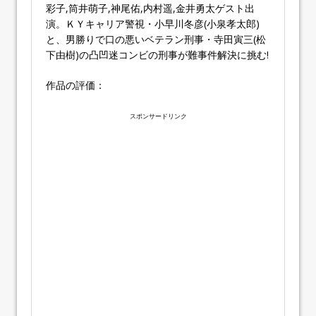
彩子,筒井萌子,神尾佑,内村遥,金井勇太ゲスト出
演。ＫＹキャリア警視・小早川冬彦(小泉孝太郎)
と、男勝りで口の悪いベテラン刑事・寺田寅三(松
下由樹)の凸凹迷コンビの刑事が難事件解決に挑む!
作品の評価：
スポンサードリンク