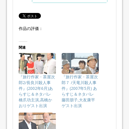
作品の評価：
関連
『旅行作家・茶屋次
『旅行作家・茶屋次
郎2/長良川殺人事
郎７ /天竜川殺人事
件』(2002年6月)あ
件』(2007年5月) あ
らすじ＆ネタバレ
らすじ＆ネタバレ
橋爪功主演,高橋か
藤田朋子,大友康平
おりゲスト出演
ゲスト出演