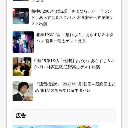
ト出演
相棒8(2009年)第2話「さよなら、バードラン
ド」あらすじ＆ネタバレ 大浦龍宇一,神尾佑ゲ
スト出演
相棒19第14話「忘れもの」あらすじ＆ネタ
バレ 宮川一朗太ゲスト出演
相棒19第13話「死神はまだか」あらすじ＆ネ
タバレ 林家正蔵,笹野高史ゲスト出演
『遺留捜査6』(2021年1月)初回～最終回まと
め 第1話のあらすじ＆ネタバレ
広告