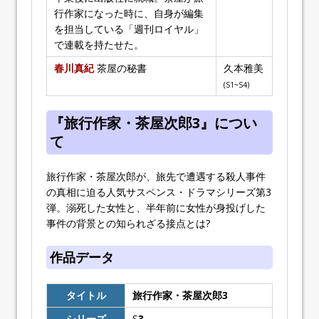
行作家になった時に、自身が編集
を担当している「週刊ロイヤル」
で連載を持たせた。
春川真紀
茶屋の秘書
久本雅美
(S1~S4)
『旅行作家・茶屋次郎3』につい
て
旅行作家・茶屋次郎が、旅先で遭遇する殺人事件
の真相に迫る人気サスペンス・ドラマシリーズ第3
弾。溺死した女性と、半年前に女性が身投げした
事件の背景との知られざる接点とは?
作品データ
タイトル
旅行作家・茶屋次郎3
シリーズ
S
3