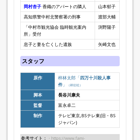
岡村杏子
香織のアパートの隣人
山本郁子
高知県警中村北警察署の刑事
渡部大輔
「中村市観光協会 臨時観光案内
渕野陽子
所」受付
息子と妻を亡くした遺族
矢崎文也
スタッフ
原作
梓林太郎「
四万十川殺人事
件
」
（祥伝社）
脚本
長谷川康夫
監督
富永卓二
制作
テレビ東京,BSテレ東(旧・BS
ジャパン)
参考サイト：
・https://www.fami-