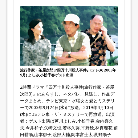
旅行作家・茶屋次郎3/四万十川殺人事件』(テレ東 2003年
9月) よしみ,小松千春ゲスト出演
2時間ドラマ『四万十川殺人事件(旅行作家・茶屋
次郎3)』のあらすじ、ネタバレ、見逃し、作品デ
ータまとめ。テレビ東京・水曜女と愛とミステリ
ーで2003年9月24日(水)に放送。2019年4月10日
(水)にBSテレ東・ザ・ミステリーで再放送。出演
者：ゲスト出演は芦川よしみ,小松千春,金内喜久
夫,今井和子,矢崎文也,若林久弥,平野稔,林真理花,前
田耕陽,山本郁子,渡部大輔,岡本富士太,渕野陽子