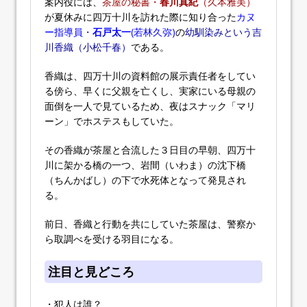
案内役には、
茶屋の秘書・
春川真紀
（久本雅美）
が夏休みに四万十川を訪れた際に知り合った
カヌ
ー指導員・
石戸太一
(若林久弥)
の
幼馴染みという吉
川香織（小松千春）
である。
香織は、四万十川の資料館の展示責任者をしてい
る傍ら、早くに父親を亡くし、実家にいる母親の
面倒を一人で見ているため、夜はスナック「マリ
ーン」でホステスもしていた。
その香織が茶屋と合流した３日目の早朝、四万十
川に架かる橋の一つ、岩間（いわま）の沈下橋
（ちんかばし）の下で水死体となって発見され
る。
前日、香織と行動を共にしていた茶屋は、警察か
ら取調べを受ける羽目になる。
注目と見どころ
・犯人は誰？