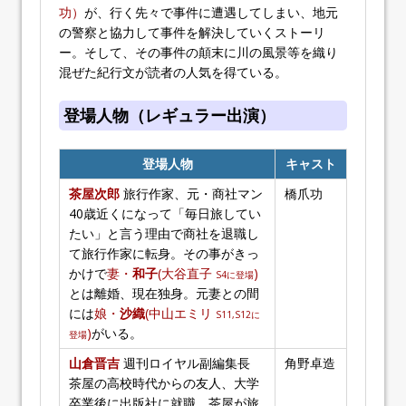
功）
が、行く先々で事件に遭遇してしまい、地元
の警察と協力して事件を解決していくストーリ
ー。そして、その事件の顛末に川の風景等を織り
混ぜた紀行文が読者の人気を得ている。
登場人物（レギュラー出演）
登場人物
キャスト
茶屋次郎
旅行作家、元・商社マン
橋爪功
40歳近くになって「毎日旅してい
たい」と言う理由で商社を退職し
て旅行作家に転身。その事がきっ
かけで
妻・
和子
(大谷直子
)
S4に登場
とは離婚、現在独身。元妻との間
には
娘・
沙織
(中山エミリ
S11,S12に
)
がいる。
登場
山倉晋吉
週刊ロイヤル副編集長
角野卓造
茶屋の高校時代からの友人、大学
卒業後に出版社に就職。茶屋が旅