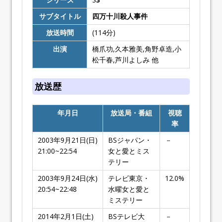
サブタイトル
四万十川殺人事件
放送時間
(114分)
出演
橋爪功,久本雅美,角野卓造,小
松千春,芦川よしみ 他
放送歴
年月日
放送局・番組
視聴
率
2003年9月21日(日)
BSジャパン・
－
21:00~22:54
女と愛とミス
テリー
2003年9月24日(水)
テレビ東京・
12.0%
20:54~22:48
水曜女と愛と
ミステリー
2014年2月1日(土)
BSテレビ大
－