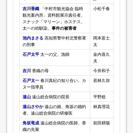
吉川香織
「中村市観光協会 臨時
小松千春
観光案内所」資料館展示責任者、
スナック「マリーン」ホステス、
太一の幼馴染、
事件の被害者
池内まさる
高知県警中村北警察署
岡本富士
の刑事
太
石戸太平
太一の父、漁師
金内喜久
夫
吉川
香織の母
今井和子
石戸太一
春川真紀の知り合い、カ
若林久弥
ヌー指導員
遠山
遠山総合病院の院長
平野稔
遠山さやか
遠山の娘、角坂の婚約
林真理花
者、遠山総合病院の研修医
角坂竜成
遠山総合病院の医師、香
前田耕陽
織の先輩