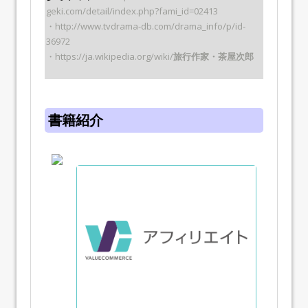
geki.com/detail/index.php?fami_id=02413
・http://www.tvdrama-db.com/drama_info/p/id-
36972
・https://ja.wikipedia.org/wiki/
旅行作家・茶屋次郎
書籍紹介