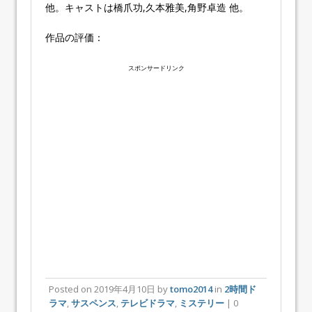
他。キャストは橋爪功,久本雅美,角野卓造 他。
作品の評価：
スポンサードリンク
Posted on
2019年4月10日
by
tomo2014
in
2時間ド
ラマ
,
サスペンス
,
テレビドラマ
,
ミステリー
| 0