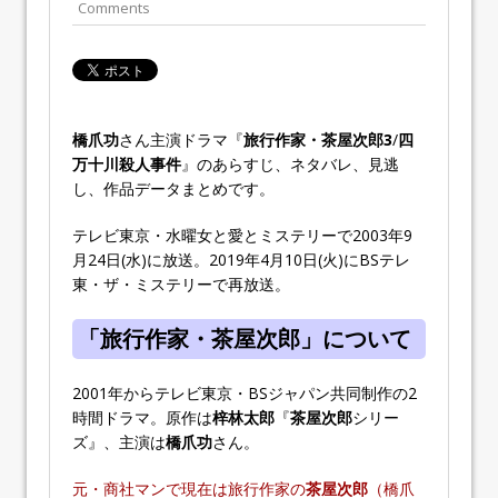
Comments
橋爪功
さん主演ドラマ『
旅行作家・茶屋次郎3
/
四
万十川殺人事件
』のあらすじ、ネタバレ、見逃
し、作品データまとめです。
テレビ東京・水曜女と愛とミステリーで2003年9
月24日(水)に放送。2019年4月10日(火)にBSテレ
東・ザ・ミステリーで再放送。
「旅行作家・茶屋次郎」について
2001年からテレビ東京・BSジャパン共同制作の2
時間ドラマ。原作は
梓林太郎
『
茶屋次郎
シリー
ズ』、主演は
橋爪功
さん。
元・商社マンで現在は旅行作家の
茶屋次郎
（橋爪