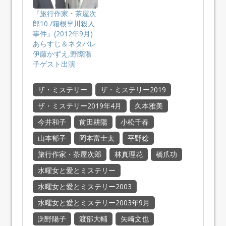
『旅行作家・茶屋次
郎10 /箱根早川殺人
事件』(2012年9月)
あらすじ＆ネタバレ
伊藤かずえ,野際陽
子ゲスト出演
ザ・ミステリー
ザ・ミステリー2019
ザ・ミステリー2019年4月
久本雅美
今井和子
前田耕陽
小松千春
山本郁子
岡本富士太
平野稔
旅行作家・茶屋次郎
林真理花
橋爪功
水曜女と愛とミステリー
水曜女と愛とミステリー2003
水曜女と愛とミステリー2003年9月
渕野陽子
渡部大輔
矢崎文也