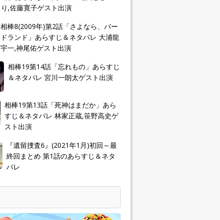
り,佐藤寛子ゲスト出演
相棒8(2009年)第2話「さよなら、バー
ドランド」あらすじ＆ネタバレ 大浦龍
宇一,神尾佑ゲスト出演
相棒19第14話「忘れもの」あらすじ
＆ネタバレ 宮川一朗太ゲスト出演
相棒19第13話「死神はまだか」あら
すじ＆ネタバレ 林家正蔵,笹野高史ゲ
スト出演
『遺留捜査6』(2021年1月)初回～最
終回まとめ 第1話のあらすじ＆ネタ
バレ