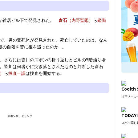
が雑居ビル下で発見された。
倉石
（内野聖陽）
ら
鑑識
で、男の変死体が発見された。死亡していたのは、なん
娘の自殺を苦に後を追ったのか…。
、さらには皆川のズボンの折り返しとビルの5階踊り場
。皆川は何者かに突き落とされたものと判断した倉石
）
ら
捜査一課
は捜査を開始する。
Coolt
日本メーカー
TODAYI
スポンサードリンク
スパイ隠し超