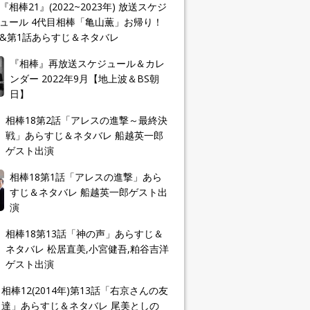
『相棒21』(2022~2023年) 放送スケジ
ュール 4代目相棒「亀山薫」お帰り！
&第1話あらすじ＆ネタバレ
『相棒』再放送スケジュール＆カレ
ンダー 2022年9月【地上波＆BS朝
日】
相棒18第2話「アレスの進撃～最終決
戦」あらすじ＆ネタバレ 船越英一郎
ゲスト出演
相棒18第1話「アレスの進撃」あら
すじ＆ネタバレ 船越英一郎ゲスト出
演
相棒18第13話「神の声」あらすじ＆
ネタバレ 松居直美,小宮健吾,粕谷吉洋
ゲスト出演
相棒12(2014年)第13話「右京さんの友
達」あらすじ＆ネタバレ 尾美としの