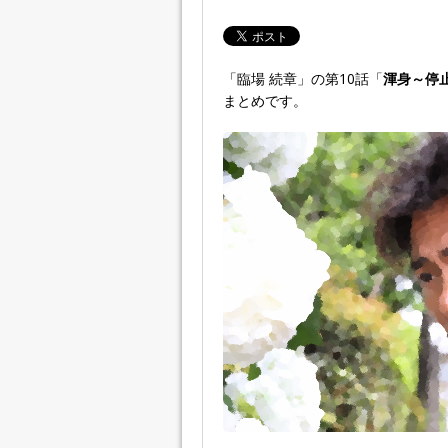
「臨場 続章」の第10話「
渾身～停
まとめです。