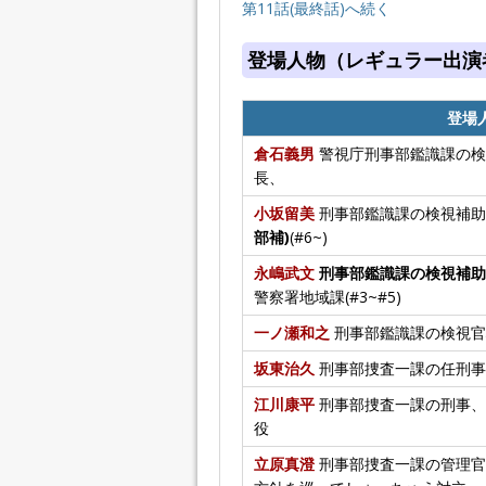
第11話(最終話)へ続く
登場人物（レギュラー出演
登場
倉石義男
警視庁刑事部鑑識課の検
長、
小坂留美
刑事部鑑識課の検視補助
部補)
(#6~)
永嶋武文
刑事部鑑識課の検視補助
警察署地域課(#3~#5)
一ノ瀬和之
刑事部鑑識課の検視官
坂東治久
刑事部捜査一課の任刑事
江川康平
刑事部捜査一課の刑事、
役
立原真澄
刑事部捜査一課の管理官