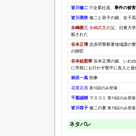
皆川修二
IT企業社員、
事件の被害
皆川美咲
修二と容子の娘、女子高
永嶋善三
永嶋武文
の父、日東大学
殺された
谷本正博
北赤羽警察署地域課の警
の師匠
谷本絵梨華
谷本正博の娘、いわゆ
に学校にも行かず夜中に友人と遊
林田一高
刑事
花屋店員
第10話のみ登場
千葉誠樹
マスコミ
第10話のみ登場
皆川容子
修二の妻
第10話のみ登場
ネタバレ