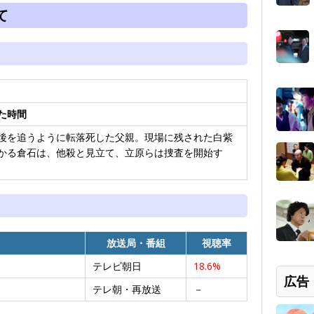
て
た時間
後を追うように転落死した父親。現場に残された白紫
かる倉石は、他殺と見立て、立原らは捜査を開始す
放送局・番組
視聴率
テレビ朝日
18.6%
広告
テレ朝・再放送
－