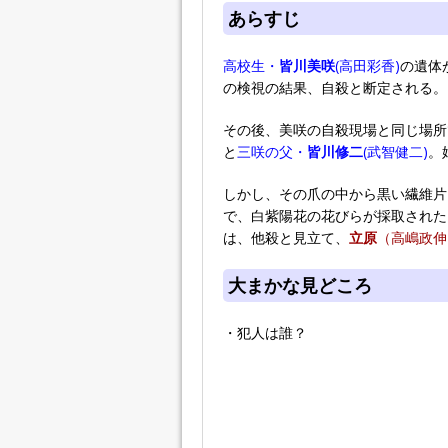
あらすじ
高校生・
皆川美咲
(高田彩香)
の遺体
の検視の結果、自殺と断定される。
その後、美咲の自殺現場と同じ場所
と
三咲の父・
皆川修二
(武智健二)
。
しかし、その爪の中から黒い繊維片
で、白紫陽花の花びらが採取された
は、他殺と見立て、
立原
（高嶋政伸
大まかな見どころ
・犯人は誰？