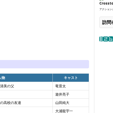
Crosst
アクションカ
訪問
人物
キャスト
清美の父
竜雷太
遊井亮子
の高校の友達
山田純大
大浦龍宇一