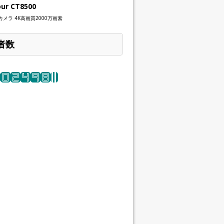
our CT8500
メラ 4K高画質2000万画素
者数