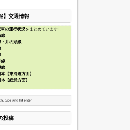
報】交通情報
電車の運行状況
をまとめています!!
急線
線・井の頭線
線
線
手線
磐線
東日本【東海道方面】
東日本【総武方面】
の投稿