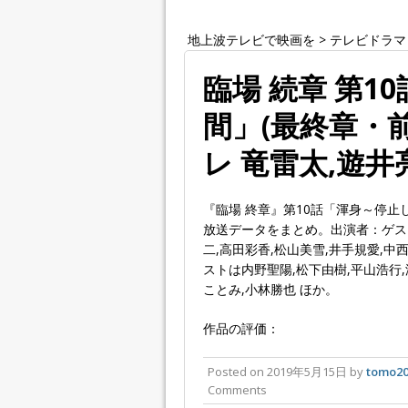
地上波テレビで映画を
>
テレビドラマ
臨場 続章 第1
間」(最終章・
レ 竜雷太,遊
『臨場 終章』第10話「渾身～停止
放送データをまとめ。出演者：ゲスト
二,高田彩香,松山美雪,井手規愛,中
ストは内野聖陽,松下由樹,平山浩行,
ことみ,小林勝也 ほか。
作品の評価：
Posted on
2019年5月15日
by
tomo20
Comments