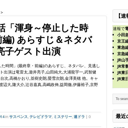
>
【速
0話「渾身～停止した時
速報で
小田
前編) あらすじ＆ネタバ
京王
東急
井亮子ゲスト出演
京急
JR山
した時間」(最終章・前編)のあらすじ、ネタバレ、見逃し
JR常
出演は竜雷太,遊井亮子,山田純大,大浦龍宇一,武智健
JR
西台次,高橋かおり,並樹史朗,螢雪次朗,金澤美穂 他。キャ
JR
渡辺大,隆大介,辻谷嘉真,高嶋政伸,益岡徹,伊藤裕子,京野
最近
14
in
サスペンス
,
テレビドラマ
,
ミステリー
,
連ドラ
| 0