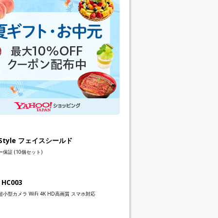
h Style フェイスシールド
保証 (10個セット)
 HC003
小型カメラ WiFi 4K HD高画質 スマホ対応