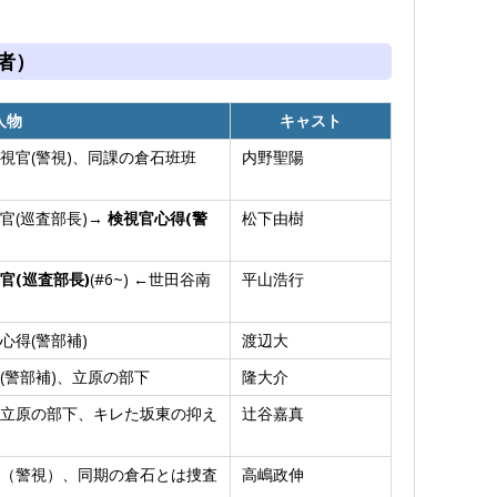
者）
人物
キャスト
視官(警視)、同課の倉石班班
内野聖陽
官(巡査部長)→
検視官心得(警
松下由樹
官(巡査部長)
(#6~) ←世田谷南
平山浩行
心得(警部補)
渡辺大
(警部補)、立原の部下
隆大介
立原の部下、キレた坂東の抑え
辻谷嘉真
（警視）、同期の倉石とは捜査
高嶋政伸