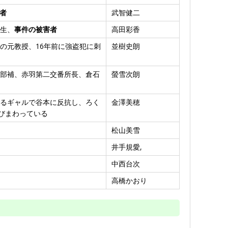
者
武智健二
生、
事件の被害者
高田彩香
の元教授、16年前に強盗犯に刺
並樹史朗
部補、赤羽第二交番所長、倉石
螢雪次朗
るギャルで谷本に反抗し、ろく
金澤美穂
びまわっている
松山美雪
井手規愛,
中西台次
高橋かおり