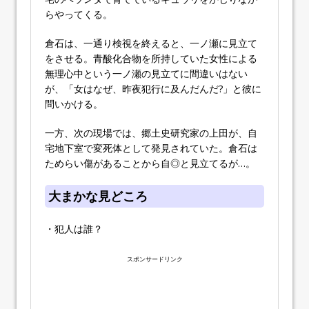
らやってくる。
倉石は、一通り検視を終えると、一ノ瀬に見立て
をさせる。青酸化合物を所持していた女性による
無理心中という一ノ瀬の見立てに間違いはない
が、「女はなぜ、昨夜犯行に及んだんだ?」と彼に
問いかける。
一方、次の現場では、郷土史研究家の上田が、自
宅地下室で変死体として発見されていた。倉石は
ためらい傷があることから自◎と見立てるが…。
大まかな見どころ
・犯人は誰？
スポンサードリンク