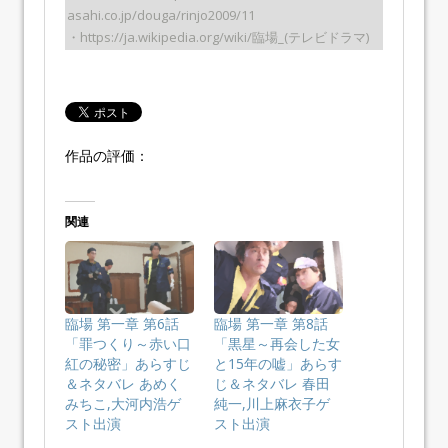
asahi.co.jp/douga/rinjo2009/11
・https://ja.wikipedia.org/wiki/臨場_(テレビドラマ)
作品の評価：
関連
臨場 第一章 第6話
臨場 第一章 第8話
「罪つくり～赤い口
「黒星～再会した女
紅の秘密」あらすじ
と15年の嘘」あらす
＆ネタバレ あめく
じ＆ネタバレ 春田
みちこ,大河内浩ゲ
純一,川上麻衣子ゲ
スト出演
スト出演