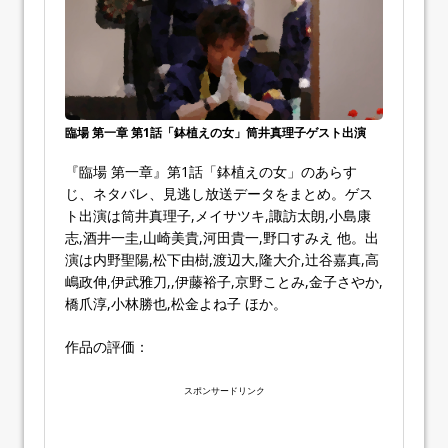
臨場 第一章 第1話「鉢植えの女」筒井真理子ゲスト出演
『臨場 第一章』第1話「鉢植えの女」のあらす
じ、ネタバレ、見逃し放送データをまとめ。ゲス
ト出演は筒井真理子,メイサツキ,諏訪太朗,小島康
志,酒井一圭,山崎美貴,河田貴一,野口すみえ 他。出
演は内野聖陽,松下由樹,渡辺大,隆大介,辻谷嘉真,高
嶋政伸,伊武雅刀,,伊藤裕子,京野ことみ,金子さやか,
橋爪淳,小林勝也,松金よね子 ほか。
作品の評価：
スポンサードリンク