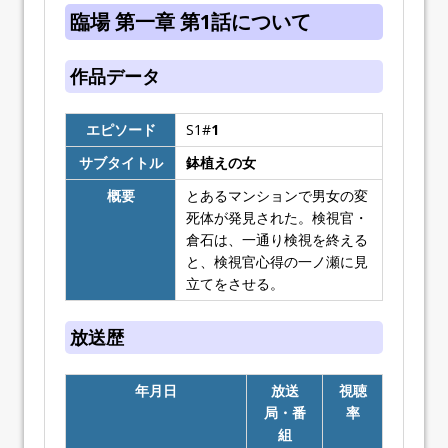
臨場 第一章 第1話について
作品データ
エピソード
S1#
1
サブタイトル
鉢植えの女
概要
とあるマンションで男女の変
死体が発見された。検視官・
倉石は、一通り検視を終える
と、検視官心得の一ノ瀬に見
立てをさせる。
放送歴
年月日
放送
視聴
局・番
率
組