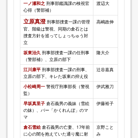
一ノ瀬和之
刑事部鑑識課の検視官
渡辺大
心得（警部補）
立原真澄
刑事部捜査一課の管理
高嶋政伸
官、階級は警視、同期の倉石とは
捜査方針を巡ってしょっちゅう対
立
坂東治久
刑事部捜査一課の任刑事
隆大介
（警部補）、立原の部下
江川康平
刑事部捜査一課の刑事、
辻谷嘉真
立原の部下、キレた坂東の抑え役
小松崎周一
警視庁刑事部長（警視
伊武雅刀
監）
早坂真里子
倉石義男の義妹（雪絵
伊藤裕子
の妹）、バー「かくれんぼ」のマ
マ
倉石雪絵
倉石義男の亡妻、17年前
京野こと
に心の闇を抱えていた通り魔に射
み