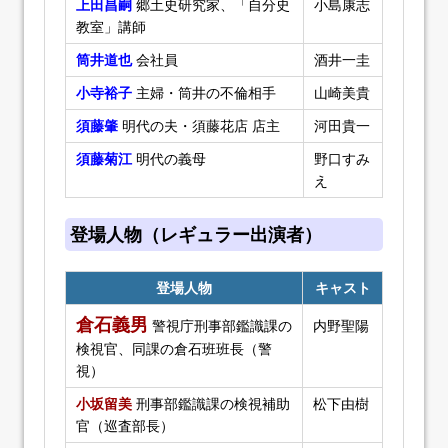
上田昌嗣
郷土史研究家、「自分史
小島康志
教室」講師
筒井道也
会社員
酒井一圭
小寺裕子
主婦・筒井の不倫相手
山崎美貴
須藤肇
明代の夫・須藤花店 店主
河田貴一
須藤菊江
明代の義母
野口すみ
え
登場人物（レギュラー出演者）
登場人物
キャスト
倉石義男
警視庁刑事部鑑識課の
内野聖陽
検視官、同課の倉石班班長（警
視）
小坂留美
刑事部鑑識課の検視補助
松下由樹
官（巡査部長）