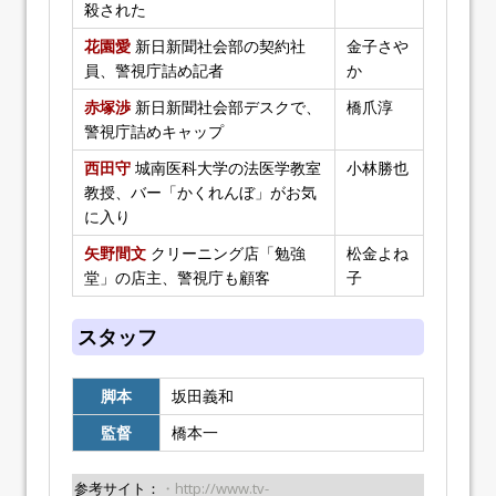
殺された
花園愛
新日新聞社会部の契約社
金子さや
員、警視庁詰め記者
か
赤塚渉
新日新聞社会部デスクで、
橋爪淳
警視庁詰めキャップ
西田守
城南医科大学の法医学教室
小林勝也
教授、バー「かくれんぼ」がお気
に入り
矢野間文
クリーニング店「勉強
松金よね
堂」の店主、警視庁も顧客
子
スタッフ
脚本
坂田義和
監督
橋本一
参考サイト：
・http://www.tv-