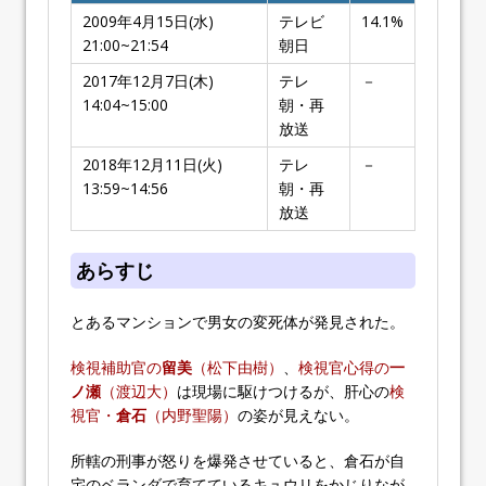
2009年4月15日(水)
テレビ
14.1%
21:00~21:54
朝日
2017年12月7日(木)
テレ
－
14:04~15:00
朝・再
放送
2018年12月11日(火)
テレ
－
13:59~14:56
朝・再
放送
あらすじ
とあるマンションで男女の変死体が発見された。
検視補助官の
留美
（松下由樹）
、
検視官心得の
一
ノ瀬
（渡辺大）
は現場に駆けつけるが、肝心の
検
視官・
倉石
（内野聖陽）
の姿が見えない。
所轄の刑事が怒りを爆発させていると、倉石が自
宅のベランダで育てているキュウリをかじりなが