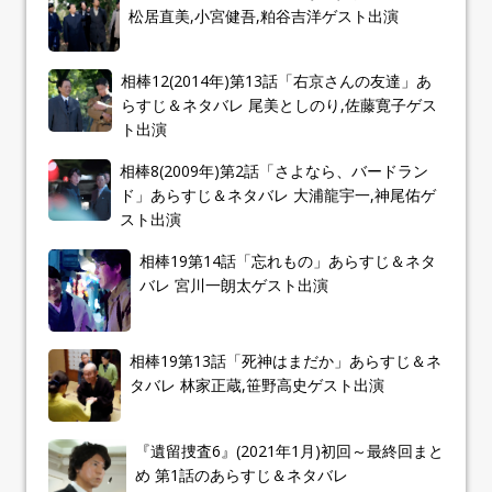
松居直美,小宮健吾,粕谷吉洋ゲスト出演
相棒12(2014年)第13話「右京さんの友達」あ
らすじ＆ネタバレ 尾美としのり,佐藤寛子ゲス
ト出演
相棒8(2009年)第2話「さよなら、バードラン
ド」あらすじ＆ネタバレ 大浦龍宇一,神尾佑ゲ
スト出演
相棒19第14話「忘れもの」あらすじ＆ネタ
バレ 宮川一朗太ゲスト出演
相棒19第13話「死神はまだか」あらすじ＆ネ
タバレ 林家正蔵,笹野高史ゲスト出演
『遺留捜査6』(2021年1月)初回～最終回まと
め 第1話のあらすじ＆ネタバレ