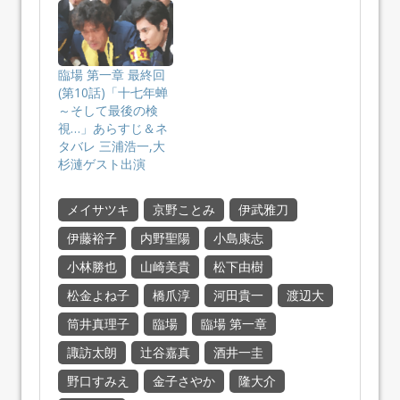
臨場 第一章 最終回
(第10話)「十七年蝉
～そして最後の検
視…」あらすじ＆ネ
タバレ 三浦浩一,大
杉漣ゲスト出演
メイサツキ
京野ことみ
伊武雅刀
伊藤裕子
内野聖陽
小島康志
小林勝也
山崎美貴
松下由樹
松金よね子
橋爪淳
河田貴一
渡辺大
筒井真理子
臨場
臨場 第一章
諏訪太朗
辻谷嘉真
酒井一圭
野口すみえ
金子さやか
隆大介