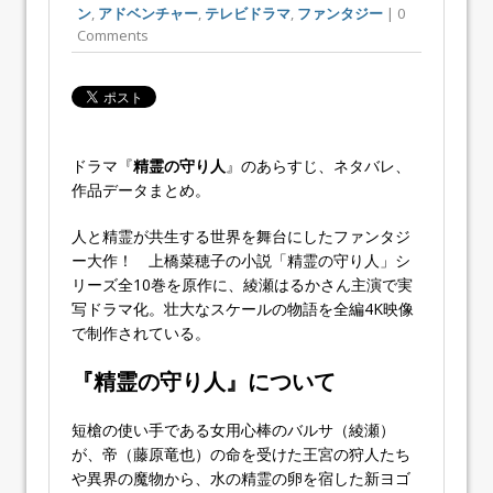
ン
,
アドベンチャー
,
テレビドラマ
,
ファンタジー
| 0
Comments
ドラマ『
精霊の守り人
』のあらすじ、ネタバレ、
作品データまとめ。
人と精霊が共生する世界を舞台にしたファンタジ
ー大作！ 上橋菜穂子の小説「精霊の守り人」シ
リーズ全10巻を原作に、綾瀬はるかさん主演で実
写ドラマ化。壮大なスケールの物語を全編4K映像
で制作されている。
『精霊の守り人』について
短槍の使い手である女用心棒のバルサ（綾瀬）
が、帝（藤原竜也）の命を受けた王宮の狩人たち
や異界の魔物から、水の精霊の卵を宿した新ヨゴ