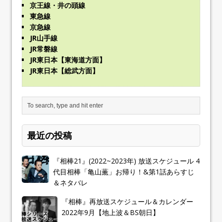
京王線・井の頭線
東急線
京急線
JR山手線
JR常磐線
JR東日本【東海道方面】
JR東日本【総武方面】
最近の投稿
『相棒21』(2022~2023年) 放送スケジュール 4
代目相棒「亀山薫」お帰り！&第1話あらすじ
＆ネタバレ
『相棒』再放送スケジュール＆カレンダー
2022年9月【地上波＆BS朝日】