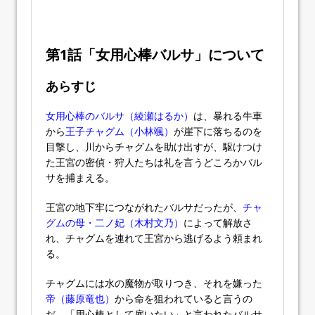
第1話「女用心棒バルサ」について
あらすじ
女用心棒のバルサ（綾瀬はるか）
は、暴れる牛車
から
王子チャグム（小林颯）
が崖下に落ちるのを
目撃し、川からチャグムを助け出すが、駆けつけ
た王宮の密偵・狩人たちは礼を言うどころかバル
サを捕まえる。
王宮の地下牢につながれたバルサだったが、
チャ
グムの母・二ノ妃（木村文乃）
によって解放さ
れ、チャグムを連れて王宮から逃げるよう頼まれ
る。
チャグムには水の魔物が取りつき、それを嫌った
帝（藤原竜也）
から命を狙われていると言うの
だ。「用心棒として雇いたい」と言われたバルサ