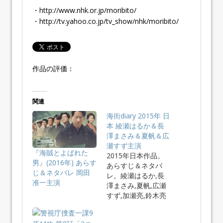
・http://www.nhk.or.jp/moribito/
・http://tv.yahoo.co.jp/tv_show/nhk/moribito/
作品の評価：
関連
海街diary 2015年 日
本 綾瀬はるか＆長
澤まさみ＆夏帆＆広
瀬すず主演
『海賊とよばれた
2015年日本作品。
男』(2016年) あらす
あらすじ＆ネタバ
じ＆ネタバレ 岡田
レ。綾瀬はるか,長
准一主演
澤まさみ,夏帆,広瀬
すず,加瀬亮,鈴木亮
平,池…