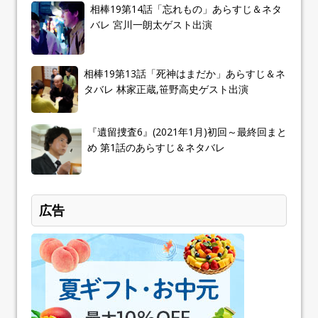
相棒19第14話「忘れもの」あらすじ＆ネタ
バレ 宮川一朗太ゲスト出演
相棒19第13話「死神はまだか」あらすじ＆ネ
タバレ 林家正蔵,笹野高史ゲスト出演
『遺留捜査6』(2021年1月)初回～最終回まと
め 第1話のあらすじ＆ネタバレ
広告