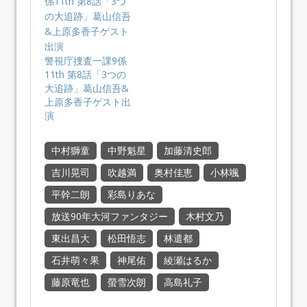
警視庁捜査一課9係
11th 第8話「3つの
大追跡」葛山信吾&
上原多香子ゲスト出
演
中村獅童
中野魁星
加藤清史郎
吉川晃司
吹越満
奥村佳恵
小林颯
平幹二朗
彩島りあな
放送90年大河ファンタジー
木村文乃
東出昌大
松田悟志
林遣都
石井萌々果
神尾佑
綾瀬はるか
藤原竜也
螢雪次朗
高島礼子