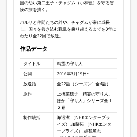
国の幼い第二王子・チャグム（小林颯）を守る冒
険の旅を描く。
バルサと仲間たちの絆や、チャグムが帝に成長
し、国々を巻き込む戦乱を乗り越えるまでを3年に
わたり全22回で放送。
作品データ
タイトル
精霊の守り人
公開
2016年3月19日~
放送話
全22話（シーズン1 全4話）
原作
上橋菜穂子「精霊の守り人」
ほか「守り人」シリーズ全１
２巻
制作統括
海辺潔 （NHKエンタープラ
イズ）,加藤拓 （NHKエンタ
ープライズ）,越智篤志