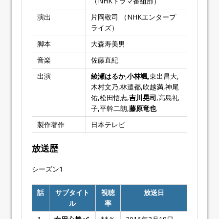
（NHKドラマ番組部）
演出
片岡敬司 （NHKエンタープ
ライズ）
脚本
大森寿美男
音楽
佐藤直紀
出演
綾瀬はるか
,
小林颯
,東出昌大,
木村文乃,林遣都,吹越満,神尾
佑,松田悟志,
吉川晃司
,高島礼
子,平幹二朗,
藤原竜也
製作著作
日本テレビ
放送歴
シーズン1
話
サブタイト
視聴
放送日
ル
率