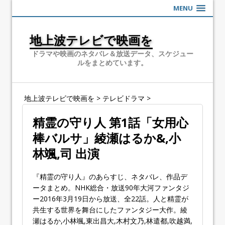
MENU
地上波テレビで映画を
ドラマや映画のネタバレ＆放送データ、スケジュー
ルをまとめています。
地上波テレビで映画を
>
テレビドラマ
>
精霊の守り人 第1話「女用心
棒バルサ」綾瀬はるか&,小
林颯,司 出演
『精霊の守り人』のあらすじ、ネタバレ、作品デ
ータまとめ。NHK総合・放送90年大河ファンタジ
ー2016年3月19日から放送、全22話。人と精霊が
共生する世界を舞台にしたファンタジー大作。綾
瀬はるか,小林颯,東出昌大,木村文乃,林遣都,吹越満,