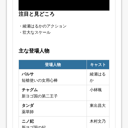
注目と見どころ
・綾瀬はるかのアクション
・壮大なスケール
主な登場人物
登場人物
キャスト
バルサ
綾瀬はる
短槍使いの女用心棒
か
チャグム
小林颯
新ヨゴ国の第二王子
タンダ
東出昌大
薬草師
ニノ妃
木村文乃
新ヨゴ国の妃