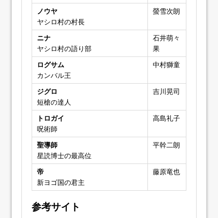
ノウヤ
螢雪次朗
ヤシロ村の村長
ニナ
石井萌々
ヤシロ村の語り部
果
ログサム
中村獅童
カンバル王
ジグロ
吉川晃司
短槍の達人
トロガイ
高島礼子
呪術師
聖導師
平幹二朗
星読博士の最高位
帝
藤原竜也
新ヨゴ国の君主
参考サイト