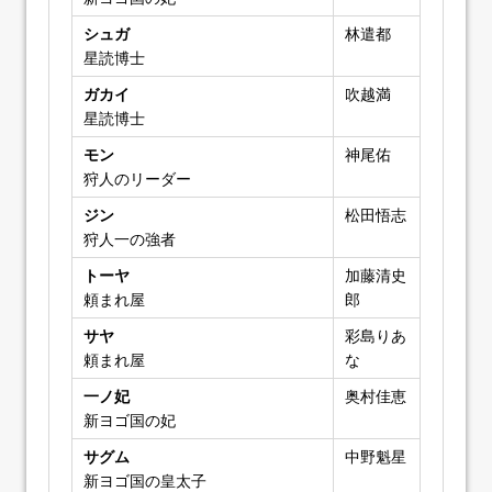
シュガ
林遣都
星読博士
ガカイ
吹越満
星読博士
モン
神尾佑
狩人のリーダー
ジン
松田悟志
狩人一の強者
トーヤ
加藤清史
頼まれ屋
郎
サヤ
彩島りあ
頼まれ屋
な
一ノ妃
奥村佳恵
新ヨゴ国の妃
サグム
中野魁星
新ヨゴ国の皇太子