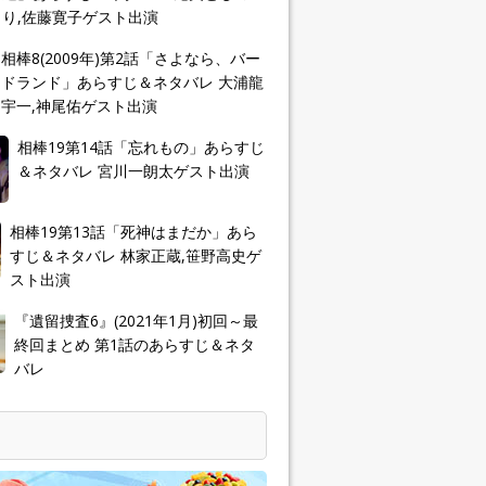
り,佐藤寛子ゲスト出演
相棒8(2009年)第2話「さよなら、バー
ドランド」あらすじ＆ネタバレ 大浦龍
宇一,神尾佑ゲスト出演
相棒19第14話「忘れもの」あらすじ
＆ネタバレ 宮川一朗太ゲスト出演
相棒19第13話「死神はまだか」あら
すじ＆ネタバレ 林家正蔵,笹野高史ゲ
スト出演
『遺留捜査6』(2021年1月)初回～最
終回まとめ 第1話のあらすじ＆ネタ
バレ