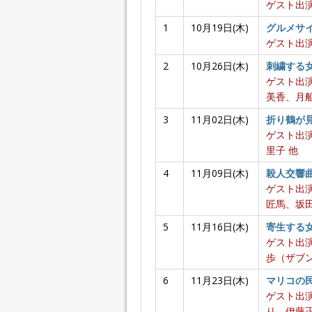
ゲスト出演
1
10月19日(木)
グルメサ
ゲスト出
2
10月26日(木)
刺繍する
ゲスト出
美香、月船
3
11月02日(木)
折り鶴が
ゲスト出
里子 他
4
11月09日(木)
殺人交響
ゲスト出
匠馬、坂田
5
11月16日(木)
寄生する
ゲスト出
歩（ザブ
6
11月23日(木)
マリコの
ゲスト出
り、伊藤正之