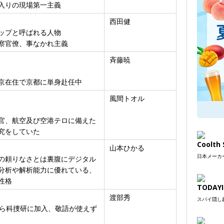
入りの現場第一主義
西田健
ップと呼ばれる人物
察官僚、事なかれ主義
斉藤暁
京在住で京都に単身赴任中
風間トオル
官、航空及び空港テロに備えた
究をしていた
Coolt
山本ひかる
日本メーカー
の頼りなさとは裏腹にデジタル
分析や解析能力に優れている、
性格
TODAYI
渡部秀
スパイ隠し超
から科捜研に加入、敬語が使えず