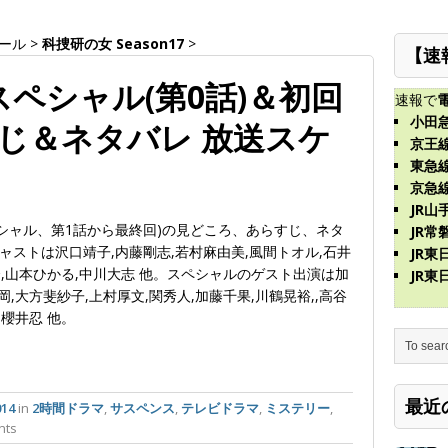
ール
>
科捜研の女 Season17
>
【速
スペシャル(第0話)＆初回
速報で
小田
すじ＆ネタバレ 放送スケ
京王
東急
京急
JR山
スペシャル、第1話から最終回)の見どころ、あらすじ、ネタ
JR常
ストは沢口靖子,内藤剛志,若村麻由美,風間トオル,石井
JR
秀,山本ひかる,中川大志 他。スペシャルのゲスト出演は加
JR
岡,大方斐紗子,上村厚文,関秀人,加藤千果,川鶴晃裕,,高谷
,櫻井忍 他。
最近
14
in
2時間ドラマ
,
サスペンス
,
テレビドラマ
,
ミステリー
,
nts