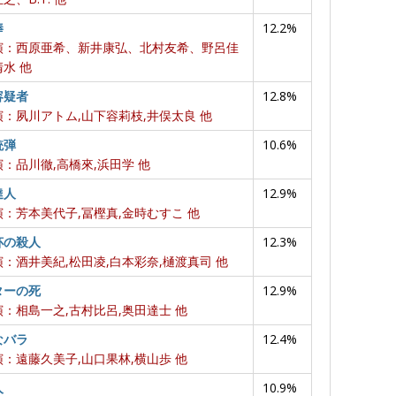
棒
12.2%
演：西原亜希、新井康弘、北村友希、野呂佳
水 他
容疑者
12.8%
：夙川アトム,山下容莉枝,井俣太良 他
銃弾
10.6%
：品川徹,高橋來,浜田学 他
達人
12.9%
：芳本美代子,冨樫真,金時むすこ 他
杯の殺人
12.3%
：酒井美紀,松田凌,白本彩奈,樋渡真司 他
ターの死
12.9%
：相島一之,古村比呂,奥田達士 他
なバラ
12.4%
：遠藤久美子,山口果林,横山歩 他
人
10.9%