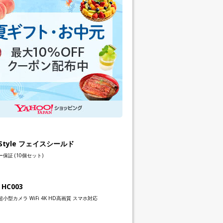
h Style フェイスシールド
保証 (10個セット)
 HC003
小型カメラ WiFi 4K HD高画質 スマホ対応