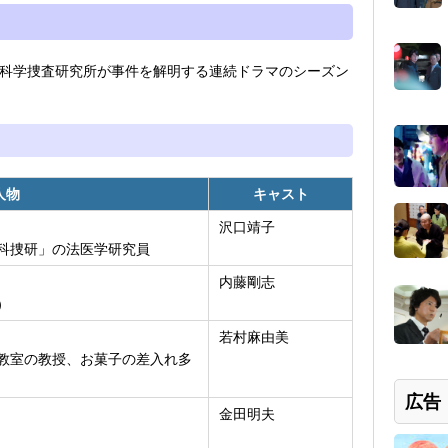
科学捜査研究所が事件を解明する連続ドラマのシーズン
人物
キャスト
沢口靖子
科捜研」の法医学研究員
内藤剛志
）
若村麻由美
教室の教授、お菓子の差入れ多
広告
金田明夫