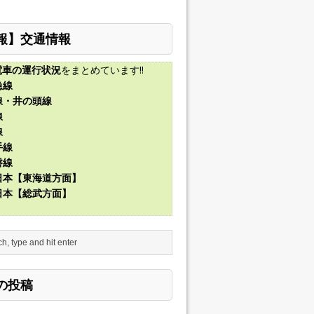
報】交通情報
電車の運行状況
をまとめています!!
急線
線・井の頭線
線
線
手線
磐線
東日本【東海道方面】
東日本【総武方面】
の投稿