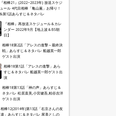
『相棒21』(2022~2023年) 放送スケジ
ュール 4代目相棒「亀山薫」お帰り！
&第1話あらすじ＆ネタバレ
『相棒』再放送スケジュール＆カレ
ンダー 2022年9月【地上波＆BS朝
日】
相棒18第2話「アレスの進撃～最終決
戦」あらすじ＆ネタバレ 船越英一郎
ゲスト出演
相棒18第1話「アレスの進撃」あら
すじ＆ネタバレ 船越英一郎ゲスト出
演
相棒18第13話「神の声」あらすじ＆
ネタバレ 松居直美,小宮健吾,粕谷吉洋
ゲスト出演
相棒12(2014年)第13話「右京さんの友
達」あらすじ＆ネタバレ 尾美としの