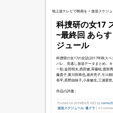
地上波テレビで映画を
>
放送スケジュ
科捜研の女17 
~最終回 あら
ジュール
科捜研の女17の全話(2017年秋
バレ、見逃し放送データまとめ。キャ
一彰,金田明夫,西田健,斉藤暁,渡部
藤貴子,黄川田将也,遊井亮子,モロ師
恭平,髙野由味子,小泉敏生,三浦憲世
作品の評価：
Posted on
2019年6月10日
by
tomo20
放送スケジュール
,
連ドラ
| 0 Comme