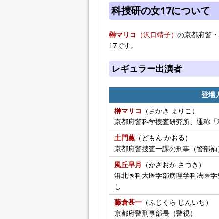
科捜研の女17について
榊マリコ
（沢口靖子）
の京都府警・
17です。
レギュラー出演者
登場
榊マリコ
（さかき まりこ）
京都府警科学捜査研究所、通称「
土門薫
（どもん かおる）
京都府警捜査一課の刑事（警部補
風丘早月
（かざおか さつき）
洛北医科大医学部病理学科法医学
し
藤倉甚一
（ふじくら じんいち）
京都府警刑事部長（警視）