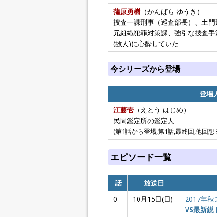
蒲原勇樹
（かんばら ゆうき）
捜査一課刑事（巡査部長）、土門
元組織犯罪対策課、強引な捜査手
(故人)に心酔していた
今シリーズから登場
登場
江藤壱
（えとう はじめ）
民間鑑定所の鑑定人
(第1話から登場,第1話,最終回,他回想
エピソード一覧
話
放送日
0
10月15日(日)
2017年
VS最新鋭