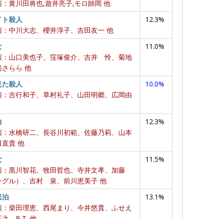
：黄川田将也,遊井亮子,モロ師岡 他
イト殺人
12.3%
演：中川大志、櫻井淳子、吉田友一 他
女
11.0%
演：山口美也子、窪塚俊介、吉井 怜、菊地
さらら 他
見た殺人
10.0%
演：吉行和子、草村礼子、山田明郷、広岡由
曲
12.3%
演：水橋研二、長谷川初範、佐藤乃莉、山本
直貴 他
女
11.5%
演：黒川智花、牧田哲也、寺井文孝、加藤
ングル）、吉村 泉、前川恵美子 他
民泊
13.1%
演：柴田理恵、西尾まり、今井悠貴、ふせえ
、B.T. 他