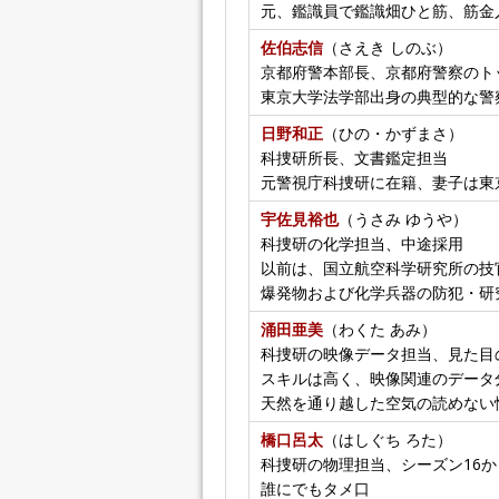
元、鑑識員で鑑識畑ひと筋、筋金
佐伯志信
（さえき しのぶ）
京都府警本部長、京都府警察のト
東京大学法学部出身の典型的な警
日野和正
（ひの・かずまさ）
科捜研所長、文書鑑定担当
元警視庁科捜研に在籍、妻子は東
宇佐見裕也
（うさみ ゆうや）
科捜研の化学担当、中途採用
以前は、国立航空科学研究所の技
爆発物および化学兵器の防犯・研
涌田亜美
（わくた あみ）
科捜研の映像データ担当、見た目
スキルは高く、映像関連のデータ
天然を通り越した空気の読めない
橋口呂太
（はしぐち ろた）
科捜研の物理担当、シーズン16
誰にでもタメ口