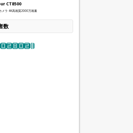
our CT8500
メラ 4K高画質2000万画素
者数