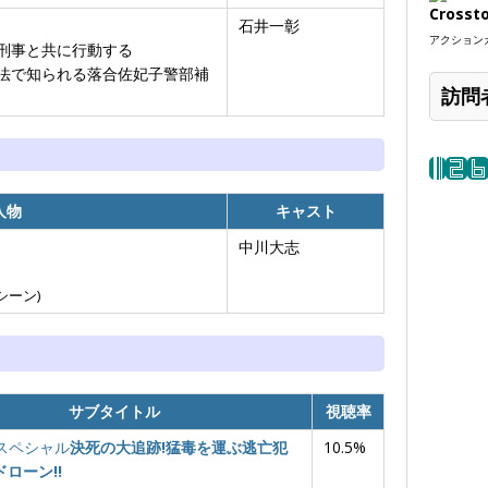
Crosst
石井一彰
アクションカ
刑事と共に行動する
法で知られる落合佐妃子警部補
訪問
人物
キャスト
中川大志
シーン)
サブタイトル
視聴率
秋スペシャル
決死の大追跡!猛毒を運ぶ逃亡犯
10.5%
ドローン!!