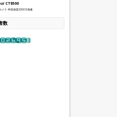
our CT8500
メラ 4K高画質2000万画素
者数