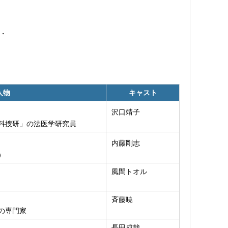
・
人物
キャスト
沢口靖子
科捜研」の法医学研究員
内藤剛志
）
風間トオル
斉藤暁
の専門家
長田成哉