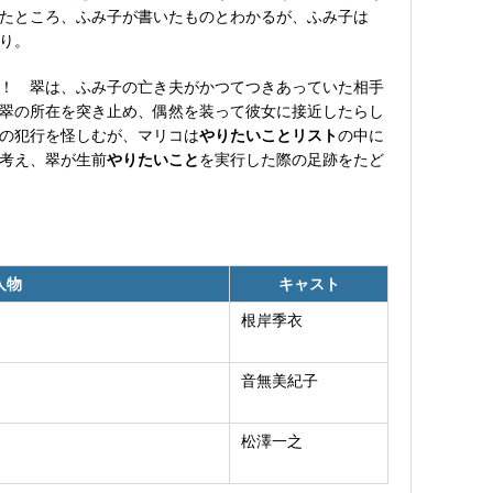
たところ、ふみ子が書いたものとわかるが、ふみ子は
り。
！ 翠は、ふみ子の亡き夫がかつてつきあっていた相手
翠の所在を突き止め、偶然を装って彼女に接近したらし
の犯行を怪しむが、マリコは
やりたいことリスト
の中に
考え、翠が生前
やりたいこと
を実行した際の足跡をたど
人物
キャスト
根岸季衣
音無美紀子
松澤一之