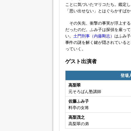
ことに気づいたマリコたち。鑑定し
「思い出せない」とはぐらかすばか
その矢先、衝撃の事実が浮上する
だったのだ。ふみ子は探偵を雇って
い。
土門刑事（内藤剛志）
はふみ子
事件の謎を解く鍵が隠されていると
っていく。
ゲスト出演者
登場
高梨翠
元そろばん塾講師
佐藤ふみ子
料亭の女将
高梨茂之
高梨翠の弟