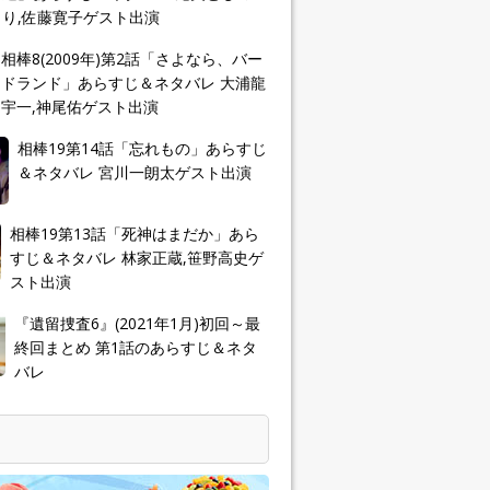
り,佐藤寛子ゲスト出演
相棒8(2009年)第2話「さよなら、バー
ドランド」あらすじ＆ネタバレ 大浦龍
宇一,神尾佑ゲスト出演
相棒19第14話「忘れもの」あらすじ
＆ネタバレ 宮川一朗太ゲスト出演
相棒19第13話「死神はまだか」あら
すじ＆ネタバレ 林家正蔵,笹野高史ゲ
スト出演
『遺留捜査6』(2021年1月)初回～最
終回まとめ 第1話のあらすじ＆ネタ
バレ