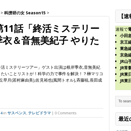
>
科捜研の女 Season15
>
【速
 第11話「終活ミステリー
速報で
小田
季衣＆音無美紀子 やりた
京王
東急
！
京急
JR山
終活ミステリーツアー」ゲスト出演は根岸季衣,音無美紀
JR常
りたいことリストが！科学の力で事件を解決！？榊マリコ
JR
風丘早月(若村麻由美),佐見裕也(風間トオル),斉藤暁,長田成
JR
14
in
サスペンス
,
テレビドラマ
| 0 Comments
最近