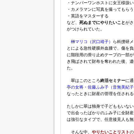
・ナンバーワンホストに女王様扱い
・カメラマンに写真を撮ってもらう
・英語をマスターする
など、
死ぬまでにやりたいこと
がさ
がつけられていた。
榊マリコ（沢口靖子）
ら科捜研メ
とによる急性硬膜外血腫で、傷を負
に階段用の滑り止めテープの一部が
き飛ばされて財布を奪われた後、遺
た。
翠はこのところ
終活セミナー
に通
亭の女将・佐藤ふみ子（音無美紀子
なったときに財産の管理を任される
たしかに翠は独身で子どももいない
で出会ったばかりのふみ子に全財産
は強引なタイプで、任意後見人も無
そんな中、
やりたいことリスト
の