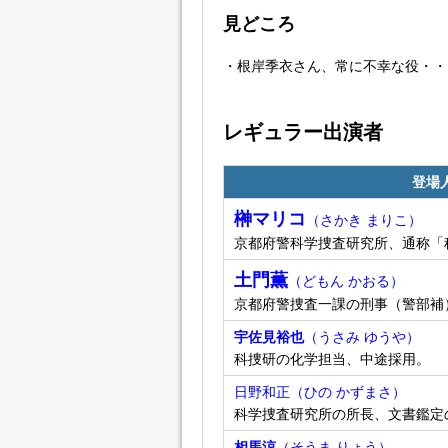
見どころ
・根岸季衣さん、常に不幸な役・・
レギュラー出演者
登場
榊マリコ
（さかき まりこ）
京都府警科学捜査研究所、通称「
土門薫
（どもん かおる）
京都府警捜査一課の刑事（警部補
宇佐見裕也
（うさみ ゆうや）
科捜研の化学担当、中途採用。
日野和正
（ひの かずまさ）
科学捜査研究所の所長、文書鑑定
相馬涼
（そうま りょう）