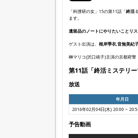
「科捜研の女」15の第11話「
終活
ます。
遺留品のノートにやりたいことリス
ゲスト出演は、
根岸季衣
,
音無美紀
榊マリコ(沢口靖子)主演の京都府
第11話「
終活ミステリー
放送
年月日
2016年02月04日(木) 20:00 ~ 20:5
予告動画