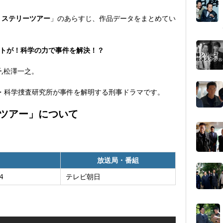
ミステリーツアー
」のあらすじ、作品データをまとめてい
トが！科学の力で事件を解決！？
子
,松澤一之。
警・科学捜査研究所が事件を解明する刑事ドラマです。
ツアー
」について
放送局・番組
4
テレビ朝日