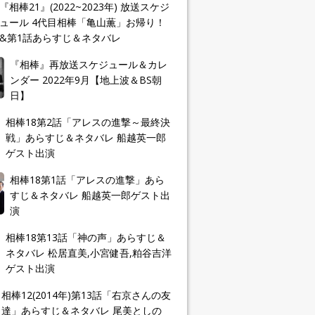
『相棒21』(2022~2023年) 放送スケジ
ュール 4代目相棒「亀山薫」お帰り！
&第1話あらすじ＆ネタバレ
『相棒』再放送スケジュール＆カレ
ンダー 2022年9月【地上波＆BS朝
日】
相棒18第2話「アレスの進撃～最終決
戦」あらすじ＆ネタバレ 船越英一郎
ゲスト出演
相棒18第1話「アレスの進撃」あら
すじ＆ネタバレ 船越英一郎ゲスト出
演
相棒18第13話「神の声」あらすじ＆
ネタバレ 松居直美,小宮健吾,粕谷吉洋
ゲスト出演
相棒12(2014年)第13話「右京さんの友
達」あらすじ＆ネタバレ 尾美としの