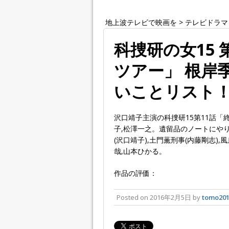
地上波テレビで映画を
>
テレビドラマ
科捜研の女15
ツアー」 根岸
いことリスト
沢口靖子主演の科捜研15第11話「
子,松澤一之。遺留品のノートにや
(沢口靖子),土門薫刑事(内藤剛志),
哉,山本ひかる。
作品の評価：
Posted on
2016年2月5日
by
tomo20