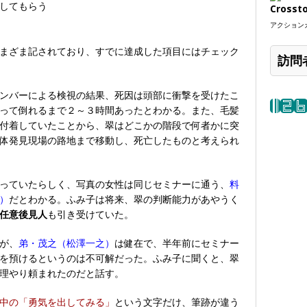
してもらう
Crosst
アクションカ
まざま記されており、すでに達成した項目にはチェック
訪問
ンバーによる検視の結果、死因は頭部に衝撃を受けたこ
って倒れるまで２～３時間あったとわかる。また、毛髪
付着していたことから、翠はどこかの階段で何者かに突
体発見現場の路地まで移動し、死亡したものと考えられ
っていたらしく、写真の女性は同じセミナーに通う、
料
）
だとわかる。ふみ子は将来、翠の判断能力があやうく
任意後見人
も引き受けていた。
が、
弟・茂之（松澤一之）
は健在で、半年前にセミナー
を預けるというのは不可解だった。ふみ子に聞くと、翠
理やり頼まれたのだと話す。
中の「勇気を出してみる」
という文字だけ、筆跡が違う