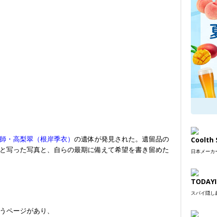
師・高梨翠（根岸季衣）
の遺体が発見された。遺留品の
Coolt
と写った写真と、自らの最期に備えて希望を書き留めた
日本メーカー
TODAYI
スパイ隠し超
うページがあり、