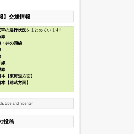
報】交通情報
電車の運行状況
をまとめています!!
急線
線・井の頭線
線
線
手線
磐線
東日本【東海道方面】
東日本【総武方面】
の投稿