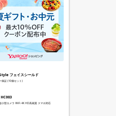
h Style フェイスシールド
保証 (10個セット)
 HC003
小型カメラ WiFi 4K HD高画質 スマホ対応