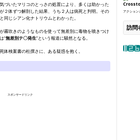
Crosst
気づいたマリコのとっさの処置により、多くは助かった
が２体ずつ解剖した結果、うち２人は病死と判明。その
アクションカ
と同じシアン化ナトリウムとわかった。
訪問
が霧吹きのようなものを使って無差別に毒物を噴きつけ
は“
無差別テ〇発生
”という報道に騒然となる。
死体検案書の杜撰さに、ある疑惑を抱く。
スポンサードリンク