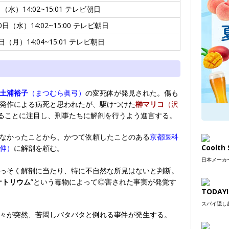
日（水）14:02~15:01 テレビ朝日
0日（水）14:02~15:00 テレビ朝日
日（月）14:04~15:01 テレビ朝日
土浦裕子
（まつむら眞弓）
の変死体が発見された。傷も
発作による病死と思われたが、駆けつけた
榊マリコ
（沢
あることに注目し、刑事たちに解剖を行うよう進言する。
なかったことから、かつて依頼したことのある
京都医科
Coolt
伸）
に解剖を頼む。
日本メーカー
っそく解剖に当たり、特に不自然な所見はないと判断。
ナトリウム
”という毒物によって◎害された事実が発覚す
TODAYI
スパイ隠し超
々が突然、苦悶しバタバタと倒れる事件が発生する。