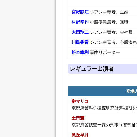
宮野静江
シアン中毒者、主婦
村野幸作
心臓疾患患者、無職
大田玲二
シアン中毒者、会社員
川島香音
シアン中毒者、心臓疾患
松本幸利
事件リポーター
レギュラー出演者
登場
榊マリコ
京都府警科学捜査研究所(科捜研)
土門薫
京都府警捜査一課の刑事（警部補
風丘早月