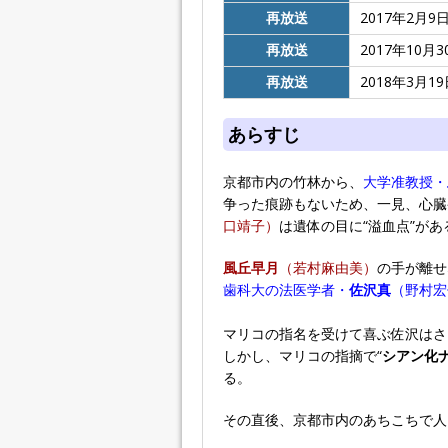
再放送
2017年2月9
再放送
2017年10月3
再放送
2018年3月19
あらすじ
京都市内の竹林から、
大学准教授・
争った痕跡もないため、一見、心臓
口靖子）
は遺体の目に“溢血点”が
風丘早月
（若村麻由美）
の手が離せ
歯科大の法医学者・
佐沢真
（野村宏
マリコの指名を受けて喜ぶ佐沢はさ
しかし、マリコの指摘で“
シアン化
る。
その直後、京都市内のあちこちで人