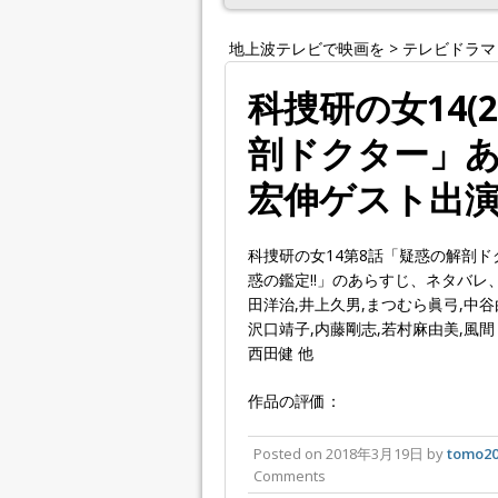
地上波テレビで映画を
>
テレビドラマ
科捜研の女14(2
剖ドクター」あ
宏伸ゲスト出
科捜研の女14第8話「疑惑の解剖ド
惑の鑑定!!」のあらすじ、ネタバ
田洋治,井上久男,まつむら眞弓,中谷
沢口靖子,内藤剛志,若村麻由美,風間
西田健 他
作品の評価：
Posted on
2018年3月19日
by
tomo20
Comments