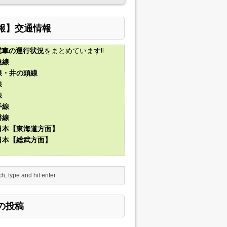
報】交通情報
電車の運行状況
をまとめています!!
急線
線・井の頭線
線
線
手線
磐線
東日本【東海道方面】
東日本【総武方面】
の投稿