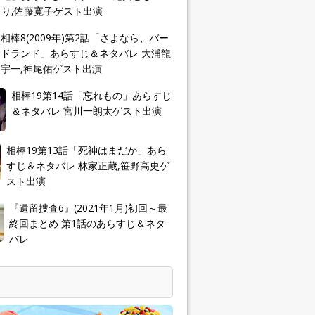
り,佐藤寛子ゲスト出演
相棒8(2009年)第2話「さよなら、バー
ドランド」あらすじ＆ネタバレ 大浦龍
宇一,神尾佑ゲスト出演
相棒19第14話「忘れもの」あらすじ
＆ネタバレ 宮川一朗太ゲスト出演
相棒19第13話「死神はまだか」あら
すじ＆ネタバレ 林家正蔵,笹野高史ゲ
スト出演
『遺留捜査6』(2021年1月)初回～最
終回まとめ 第1話のあらすじ＆ネタ
バレ