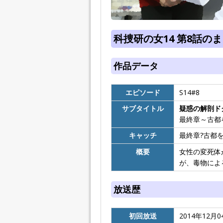
科捜研の女14 第8話の
作品データ
エピソード
S14#8
サブタイトル
疑惑の解剖ド
最終章～古都
キャッチ
最終章?古都
概要
女性の変死体
が、毒物によ
放送歴
初回放送
2014年12月0