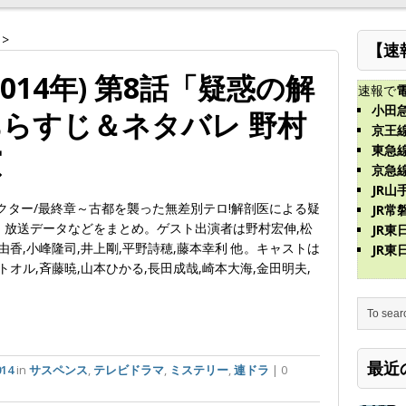
>
【速
014年) 第8話「疑惑の解
速報で
小田
らすじ＆ネタバレ 野村
京王
東急
演
京急
JR山
クター/最終章～古都を襲った無差別テロ!解剖医による疑
JR常
レ、放送データなどをまとめ。ゲスト出演者は野村宏伸,松
JR
由香,小峰隆司,井上剛,平野詩穂,藤本幸利 他。キャストは
JR
トオル,斉藤暁,山本ひかる,長田成哉,崎本大海,金田明夫,
最近
14
in
サスペンス
,
テレビドラマ
,
ミステリー
,
連ドラ
| 0