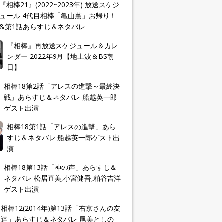
『相棒21』(2022~2023年) 放送スケジ
ュール 4代目相棒「亀山薫」お帰り！
&第1話あらすじ＆ネタバレ
『相棒』再放送スケジュール＆カレ
ンダー 2022年9月【地上波＆BS朝
日】
相棒18第2話「アレスの進撃～最終決
戦」あらすじ＆ネタバレ 船越英一郎
ゲスト出演
相棒18第1話「アレスの進撃」あら
すじ＆ネタバレ 船越英一郎ゲスト出
演
相棒18第13話「神の声」あらすじ＆
ネタバレ 松居直美,小宮健吾,粕谷吉洋
ゲスト出演
相棒12(2014年)第13話「右京さんの友
達」あらすじ＆ネタバレ 尾美としの