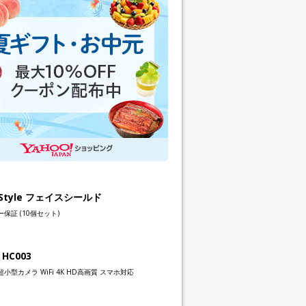
h Style フェイスシールド
保証 (10個セット)
 HC003
小型カメラ WiFi 4K HD高画質 スマホ対応