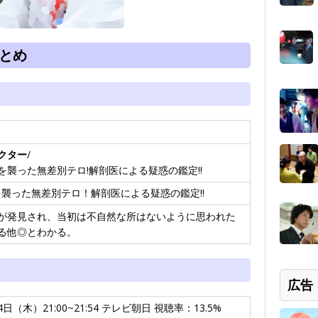
まとめ
クター
/
を襲った無差別テロ!解剖医による疑惑の鑑定!!
を襲った無差別テロ！解剖医による疑惑の鑑定!!
が発見され、当初は不自然な所はないように思われた
る他◎とわかる。
広告
4日（木）21:00~21:54 テレビ朝日 視聴率：13.5%