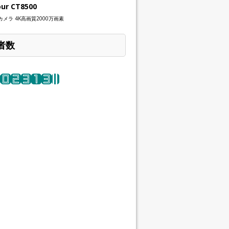
our CT8500
メラ 4K高画質2000万画素
者数