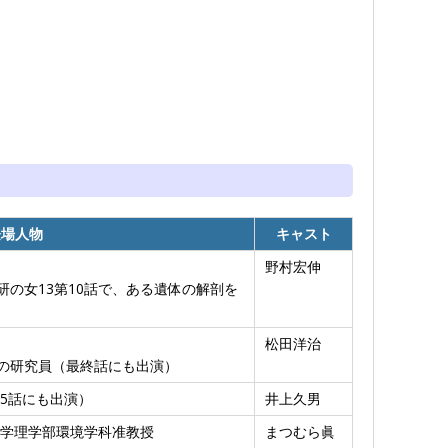
登場人物
キャスト
野村宏伸
の女13第10話で、ある遺体の解剖を
松田洋治
の研究員（最終話にも出演）
5話にも出演）
井上久男
学理学部環境学科准教授
まつむら眞