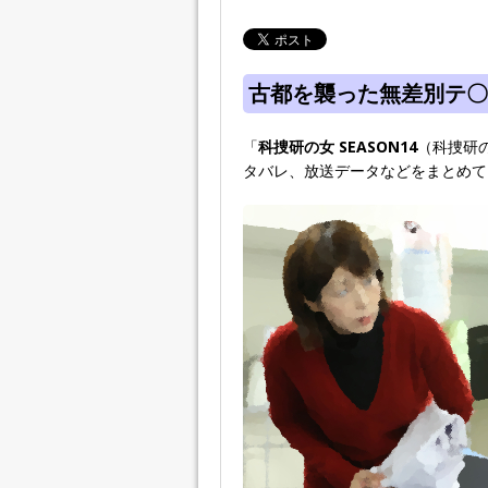
古都を襲った無差別テ〇!
「
科捜研の女 SEASON14
（科捜研
タバレ、放送データなどをまとめて