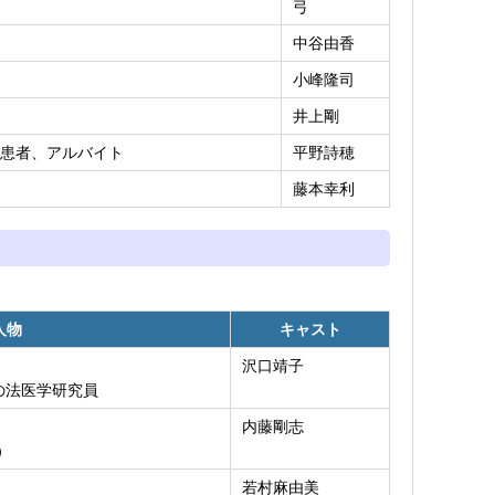
弓
中谷由香
小峰隆司
井上剛
患者、アルバイト
平野詩穂
藤本幸利
人物
キャスト
沢口靖子
の法医学研究員
内藤剛志
）
若村麻由美