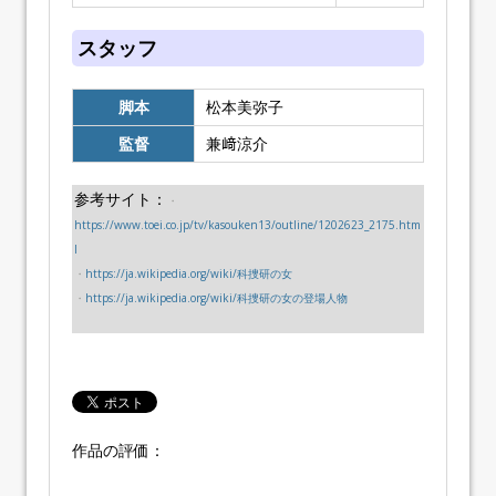
スタッフ
脚本
松本美弥子
監督
兼﨑涼介
参考サイト：
・
https://www.toei.co.jp/tv/kasouken13/outline/1202623_2175.htm
l
・
https://ja.wikipedia.org/wiki/科捜研の女
・
https://ja.wikipedia.org/wiki/科捜研の女の登場人物
作品の評価：