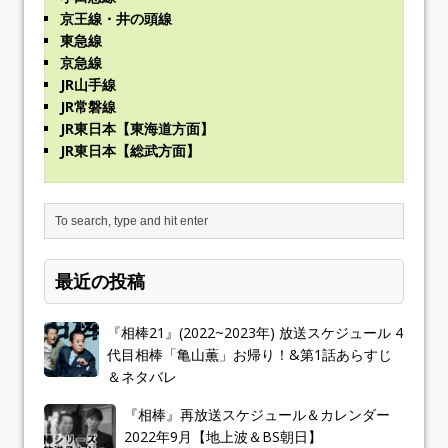
京王線・井の頭線
東急線
京急線
JR山手線
JR常磐線
JR東日本【東海道方面】
JR東日本【総武方面】
最近の投稿
『相棒21』(2022~2023年) 放送スケジュール 4
代目相棒「亀山薫」お帰り！&第1話あらすじ
＆ネタバレ
『相棒』再放送スケジュール＆カレンダー
2022年9月【地上波＆BS朝日】