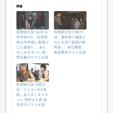
関連
科捜研の女14(2014
科捜研の女13第15
年年末SP) 「白骨死
話「最終章〜偽装さ
体は30年前に夜逃げ
れた火災!? 疑惑の焼
した親友!?…」あら
死体…」綿引勝彦,
すじ＆ネタバレ 荻
島居香奈ゲスト出演
野目慶子ゲスト出演
科捜研の女19第21
話「ドクターKの失
敗」あらすじ＆ネタ
バレ 西村まさ彦,遊
井亮子ゲスト出演