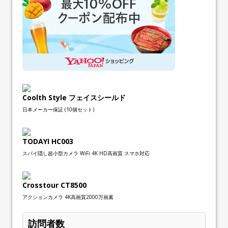
Coolth Style フェイスシールド
日本メーカー保証 (10個セット)
TODAYI HC003
スパイ隠し超小型カメラ WiFi 4K HD高画質 スマホ対応
Crosstour CT8500
アクションカメラ 4K高画質2000万画素
訪問者数