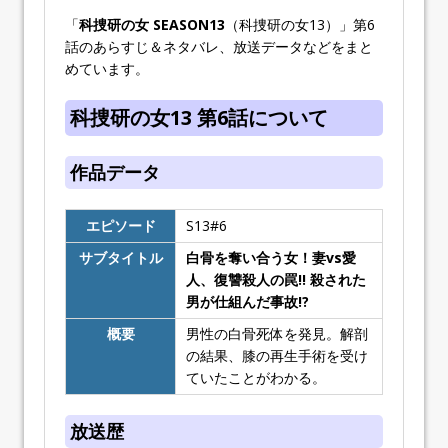
「
科捜研の女 SEASON13
（科捜研の女13）」第6
話のあらすじ＆ネタバレ、放送データなどをまと
めています。
科捜研の女13 第6話について
作品データ
エピソード
S13#6
サブタイトル
白骨を奪い合う女！妻vs愛
人、復讐殺人の罠!! 殺された
男が仕組んだ事故!?
概要
男性の白骨死体を発見。解剖
の結果、膝の再生手術を受け
ていたことがわかる。
放送歴