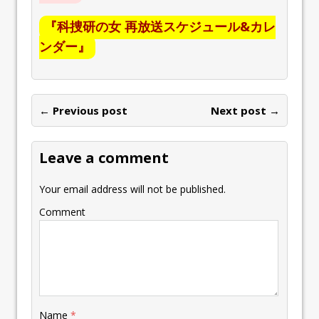
『科捜研の女 再放送スケジュール&カレ
ンダー』
← Previous post
Next post →
Leave a comment
Your email address will not be published.
Comment
Name
*