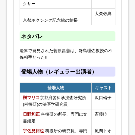
クサー
大矢敬典
京都ボクシング記念館の館長
ネタバレ
遺体で発見された菅原昌憲は、冴島理佐教授の不
倫相手だった!!
登場人物（レギュラー出演者）
登場人物
キャスト
榊マリコ
京都府警科学捜査研究所
沢口靖子
(科捜研)の法医学研究員
日野和正
科捜研の所長、専門は文
斉藤暁
書鑑定
宇佐見裕也
科捜研の研究員、専門
風間トオ