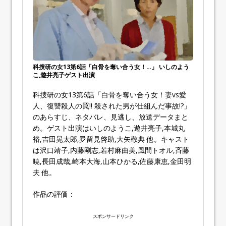
科捜研の女13第6話「白骨を奪い合う女！…」 いしのよう
こ,遊井亮子ゲスト出演
科捜研の女13第6話「白骨を奪い合う女！妻vs愛
人、復讐殺人の罠!! 殺された男が仕組んだ事故!?」
のあらすじ、ネタバレ、見逃し、放送データまと
め。ゲスト出演はいしのようこ,遊井亮子,本城丸
裕,吉田晃太郎,夛留見啓助,大矢敬典 他。キャスト
は沢口靖子,内藤剛志,若村麻由美,風間トオル,斉藤
暁,長田成哉,崎本大海,山本ひかる,佐藤康恵,金田明
夫 他。
作品の評価：
スポンサードリンク