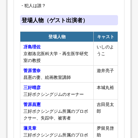
・犯人は誰？
登場人物（ゲスト出演者）
登場人物
キャスト
冴島理佐
いしのよ
京都洛北医科大学・再生医学研究
うこ
室の教授
菅原雪奈
遊井亮子
昌憲の妻、絵画教室講師
三好晴彦
本城丸裕
三好ボクシングジムのオーナー
菅原昌憲
吉田晃太
三好ボクシングジム所属のプロボ
郎
クサー、失踪中、被害者
蓮見章
夛留見啓
三好ボクシングジム所属のプロボ
助