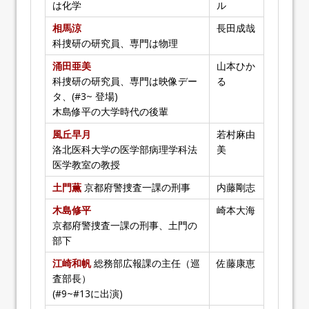
は化学
ル
相馬涼
長田成哉
科捜研の研究員、専門は物理
涌田亜美
山本ひか
科捜研の研究員、専門は映像デー
る
タ、(#3~ 登場)
木島修平の大学時代の後輩
風丘早月
若村麻由
洛北医科大学の医学部病理学科法
美
医学教室の教授
土門薫
京都府警捜査一課の刑事
内藤剛志
木島修平
崎本大海
京都府警捜査一課の刑事、土門の
部下
江崎和帆
総務部広報課の主任（巡
佐藤康恵
査部長）
(#9~#13に出演)