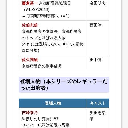
藤倉甚一
京都府警鑑識課長
金田明夫
（#1~SP.2013)
→ 京都府警刑事部長（#9）
佐伯志信
西田健
京都府警察の本部長、京都府警察
のトップと呼ばれる人物
(本作には登場しない、#1,2,7,最終
回に登場)
佐久間誠
田中健
京都府警察の刑事部長
登場人物（本シリーズのレギュラーだ
った出演者）
登場人物
キャスト
吉崎泰乃
奥田恵梨
科捜研の研究員(~#3)
華
サイバー犯罪対策課へ異動