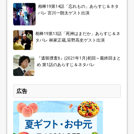
相棒19第14話「忘れもの」あらすじ＆ネタ
バレ 宮川一朗太ゲスト出演
相棒19第13話「死神はまだか」あらすじ＆ネ
タバレ 林家正蔵,笹野高史ゲスト出演
『遺留捜査6』(2021年1月)初回～最終回まと
め 第1話のあらすじ＆ネタバレ
広告