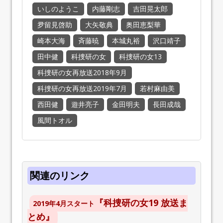
いしのようこ
内藤剛志
吉田晃太郎
夛留見啓助
大矢敬典
奥田恵梨華
崎本大海
斉藤暁
本城丸裕
沢口靖子
田中健
科捜研の女
科捜研の女13
科捜研の女再放送2018年9月
科捜研の女再放送2019年7月
若村麻由美
西田健
遊井亮子
金田明夫
長田成哉
風間トオル
関連のリンク
『科捜研の女19 放送ま
2019年4月スタート
とめ』