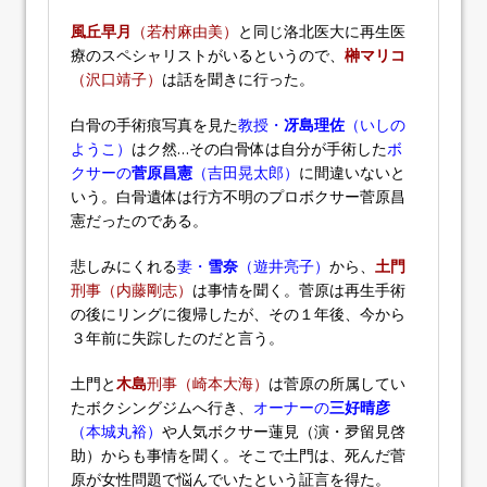
風丘早月
（若村麻由美）
と同じ洛北医大に再生医
療のスペシャリストがいるというので、
榊マリコ
（沢口靖子）
は話を聞きに行った。
白骨の手術痕写真を見た
教授・
冴島理佐
（いしの
ようこ）
はク然…その白骨体は自分が手術した
ボ
クサーの
菅原昌憲
（吉田晃太郎）
に間違いないと
いう。白骨遺体は行方不明のプロボクサー菅原昌
憲だったのである。
悲しみにくれる
妻・
雪奈
（遊井亮子）
から、
土門
刑事（内藤剛志）
は事情を聞く。菅原は再生手術
の後にリングに復帰したが、その１年後、今から
３年前に失踪したのだと言う。
土門と
木島
刑事（崎本大海）
は菅原の所属してい
たボクシングジムへ行き、
オーナーの
三好晴彦
（本城丸裕）
や人気ボクサー蓮見（演・夛留見啓
助）からも事情を聞く。そこで土門は、死んだ菅
原が女性問題で悩んでいたという証言を得た。