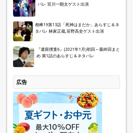
バレ 宮川一朗太ゲスト出演
相棒19第13話「死神はまだか」あらすじ＆ネ
タバレ 林家正蔵,笹野高史ゲスト出演
『遺留捜査6』(2021年1月)初回～最終回まと
め 第1話のあらすじ＆ネタバレ
広告