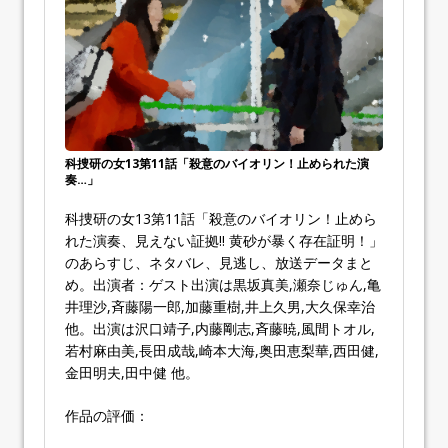
科捜研の女13第11話「殺意のバイオリン！止められた演
奏…」
科捜研の女13第11話「殺意のバイオリン！止めら
れた演奏、見えない証拠!! 黄砂が暴く存在証明！」
のあらすじ、ネタバレ、見逃し、放送データまと
め。出演者：ゲスト出演は黒坂真美,瀬奈じゅん,亀
井理沙,斉藤陽一郎,加藤重樹,井上久男,大久保幸治
他。出演は沢口靖子,内藤剛志,斉藤暁,風間トオル,
若村麻由美,長田成哉,崎本大海,奥田恵梨華,西田健,
金田明夫,田中健 他。
作品の評価：