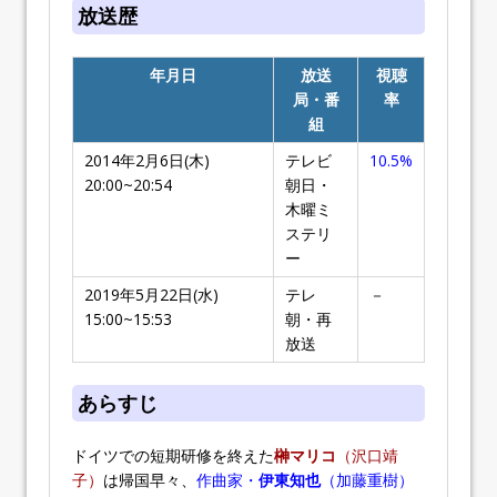
放送歴
年月日
放送
視聴
局・番
率
組
2014年2月6日(木)
テレビ
10.5%
20:00~20:54
朝日・
木曜ミ
ステリ
ー
2019年5月22日(水)
テレ
－
15:00~15:53
朝・再
放送
あらすじ
ドイツでの短期研修を終えた
榊マリコ
（沢口靖
子）
は帰国早々、
作曲家・
伊東知也
（加藤重樹）