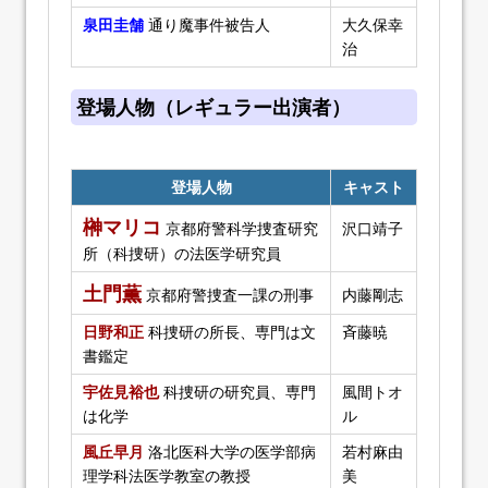
泉田圭舗
通り魔事件被告人
大久保幸
治
登場人物（レギュラー出演者）
登場人物
キャスト
榊マリコ
京都府警科学捜査研究
沢口靖子
所（科捜研）の法医学研究員
土門薫
京都府警捜査一課の刑事
内藤剛志
日野和正
科捜研の所長、専門は文
斉藤暁
書鑑定
宇佐見裕也
科捜研の研究員、専門
風間トオ
は化学
ル
風丘早月
洛北医科大学の医学部病
若村麻由
理学科法医学教室の教授
美