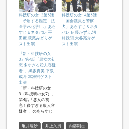
科捜研の女13第5話
科捜研の女14第5話
「矛盾する鑑定！法
「国会議員と警察
医学vs化学!!…」あら
犬」あらすじ＆ネタ
すじ＆ネタバレ 平
バレ 伊藤かずえ,河
田薫,萩尾みどりゲ
相我聞,大谷亮介ゲ
スト出演
スト出演
『新・科捜研の女
3』第4話「悪女の初
恋!多すぎる殺人容疑
者!!」黒坂真美,平泉
成,甲本雅裕ゲスト
出演
「新・科捜研の女
3（科捜研の女7）」
第4話「悪女の初
恋！多すぎる殺人容
疑者!!」のあらすじ
＆ネタバレ…
亀井理沙
井上久男
内藤剛志