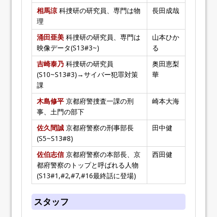
相馬涼
科捜研の研究員、専門は物
長田成哉
理
涌田亜美
科捜研の研究員、専門は
山本ひか
映像データ(S13#3~)
る
吉崎泰乃
科捜研の研究員
奥田恵梨
(S10~S13#3)→サイバー犯罪対策
華
課
木島修平
京都府警捜査一課の刑
崎本大海
事、土門の部下
佐久間誠
京都府警察の刑事部長
田中健
(S5~S13#8)
佐伯志信
京都府警察の本部長、京
西田健
都府警察のトップと呼ばれる人物
(S13#1,#2,#7,#16最終話に登場)
スタッフ