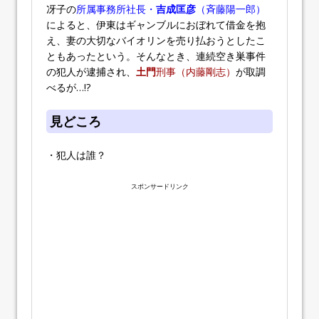
冴子の
所属事務所社長・
吉成匡彦
（斉藤陽一郎）
によると、伊東はギャンブルにおぼれて借金を抱
え、妻の大切なバイオリンを売り払おうとしたこ
ともあったという。そんなとき、連続空き巣事件
の犯人が逮捕され、
土門
刑事（内藤剛志）
が取調
べるが…!?
見どころ
・犯人は誰？
スポンサードリンク