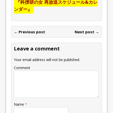
『科捜研の女 再放送スケジュール&カレ
ンダー』
← Previous post
Next post →
Leave a comment
Your email address will not be published.
Comment
Name
*