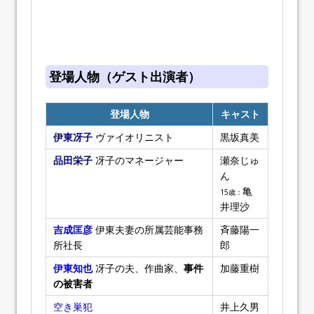
登場人物（ゲスト出演者）
登場人物
キャスト
伊東冴子
ヴァイオリニスト
黒坂真美
品田栄子
冴子のマネージャー
瀬奈じゅ
ん
亀
15歳：
井理沙
吉成匡彦
伊東夫妻の所属芸能事務
斉藤陽一
所社長
郎
伊東知也
冴子の夫、作曲家、
事件
加藤重樹
の被害者
空き巣犯
井上久男