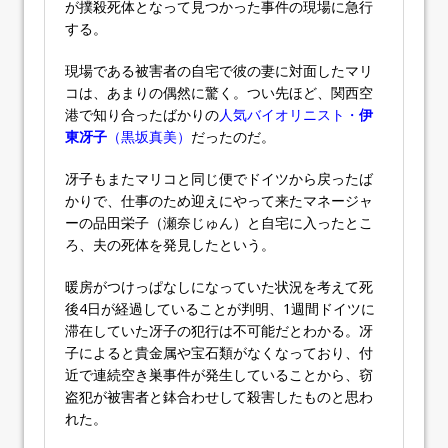
が撲殺死体となって見つかった事件の現場に急行
する。
現場である被害者の自宅で彼の妻に対面したマリ
コは、あまりの偶然に驚く。つい先ほど、関西空
港で知り合ったばかりの
人気バイオリニスト・
伊
東冴子
（黒坂真美）
だったのだ。
冴子もまたマリコと同じ便でドイツから戻ったば
かりで、仕事のため迎えにやって来たマネージャ
ーの品田栄子（瀬奈じゅん）と自宅に入ったとこ
ろ、夫の死体を発見したという。
暖房がつけっぱなしになっていた状況を考えて死
後4日が経過していることが判明、1週間ドイツに
滞在していた冴子の犯行は不可能だとわかる。冴
子によると貴金属や宝石類がなくなっており、付
近で連続空き巣事件が発生していることから、窃
盗犯が被害者と鉢合わせして殺害したものと思わ
れた。