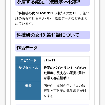
矛盾する鑑定！法医学vs化学!!
「
科捜研の女 SEASON13
（科捜研の女13）」第11
話のあらすじ＆ネタバレ、放送データなどをまと
めています。
科捜研の女13 第11話について
作品データ
エピソード
S13#
11
サブタイトル
殺意のバイオリン！止められ
た演奏、見えない証拠!!黄砂
が暴く存在証明！
概要
病死か、薬殺か!?マリコの法
医学と宇佐美の化学鑑定が対
立する。