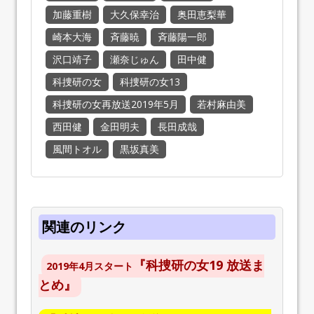
加藤重樹
大久保幸治
奥田恵梨華
崎本大海
斉藤暁
斉藤陽一郎
沢口靖子
瀬奈じゅん
田中健
科捜研の女
科捜研の女13
科捜研の女再放送2019年5月
若村麻由美
西田健
金田明夫
長田成哉
風間トオル
黒坂真美
関連のリンク
『科捜研の女19 放送ま
2019年4月スタート
とめ』