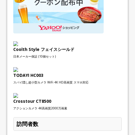
Coolth Style フェイスシールド
日本メーカー保証 (10個セット)
TODAYI HC003
スパイ隠し超小型カメラ WiFi 4K HD高画質 スマホ対応
Crosstour CT8500
アクションカメラ 4K高画質2000万画素
訪問者数