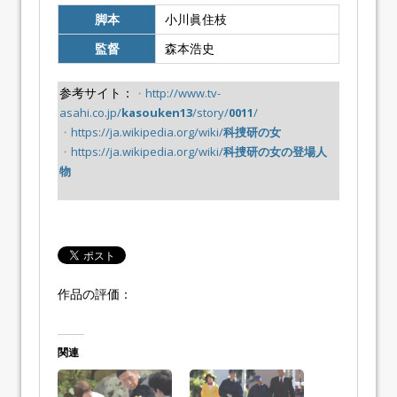
脚本
小川眞住枝
監督
森本浩史
参考サイト：
・
http://www.tv-
asahi.co.jp/
kasouken13
/story/
0011
/
・
https://ja.wikipedia.org/wiki/
科捜研の女
・
https://ja.wikipedia.org/wiki/
科捜研の女の登場人
物
作品の評価：
関連