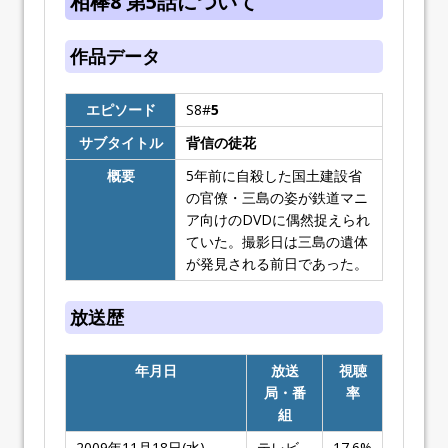
相棒8 第5話について
作品データ
エピソード
S8#
5
サブタイトル
背信の徒花
概要
5年前に自殺した国土建設省
の官僚・三島の姿が鉄道マニ
ア向けのDVDに偶然捉えられ
ていた。撮影日は三島の遺体
が発見される前日であった。
放送歴
年月日
放送
視聴
局・番
率
組
2009年11月18日(水)
テレビ
17.6%