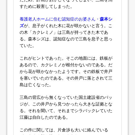
すために殺害してしまった。
養護老人ホームに住む認知症のお婆さん・
森本シ
ズ
が、息子がくれた木に花が咲かないと言う。こ
の木「カクレミノ」は三島が持ってきた木であ
る。森本シズは、認知症なので三島を息子と思っ
ていた。
これがヒントであった。そこの地面には、鉄板が
あるので、カクレミノが根付かないのである。だ
から花が咲かなかったようです。その鉄板で井戸
を塞いでいたのである。その井戸に落とされて三
島は亡くなった。
三島の背広から無くなっていた国土建設省のバッ
ジが、この井戸から見つかったら大きな証拠とな
る。それを聞いて、それまでシラバックレていた
江藤は自白したのである。
この件に関しては、片倉渉も大いに絡んでいる