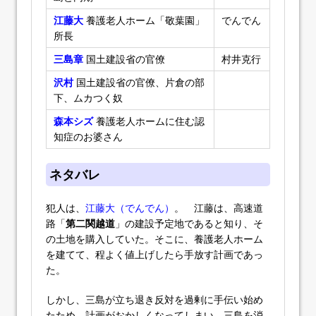
江藤大
養護老人ホーム「敬葉園」
でんでん
所長
三島章
国土建設省の官僚
村井克行
沢村
国土建設省の官僚、片倉の部
下、ムカつく奴
森本シズ
養護老人ホームに住む認
知症のお婆さん
ネタバレ
犯人は、
江藤大（でんでん）
。 江藤は、高速道
路「
第二関越道
」の建設予定地であると知り、そ
の土地を購入していた。そこに、養護老人ホーム
を建てて、程よく値上げしたら手放す計画であっ
た。
しかし、三島が立ち退き反対を過剰に手伝い始め
たため、計画がおかしくなってしまい、三島を消