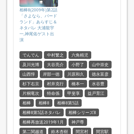
相棒8(2009年)第2話
「さよなら、バード
ランド」あらすじ＆
ネタバレ 大浦龍宇
一,神尾佑ゲスト出
演
でんでん
中村繁之
六角精児
及川光博
大谷亮介
小野了
山中崇史
山西惇
岸部一徳
川原和久
徳永富彦
杉下右京
村井克行
橋本一
水谷豊
片桐竜次
特命係
甲斐享
益戸育江
相棒
相棒8
相棒8第5話
相棒8第5話ネタバレ
相棒シリーズ8
相棒再放送2019年1月
神戸尊
第二関越道
鈴木杏樹
間宮村
間宮駅