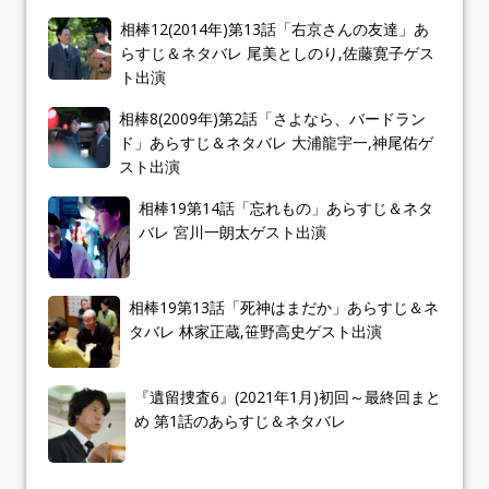
相棒12(2014年)第13話「右京さんの友達」あ
らすじ＆ネタバレ 尾美としのり,佐藤寛子ゲス
ト出演
相棒8(2009年)第2話「さよなら、バードラン
ド」あらすじ＆ネタバレ 大浦龍宇一,神尾佑ゲ
スト出演
相棒19第14話「忘れもの」あらすじ＆ネタ
バレ 宮川一朗太ゲスト出演
相棒19第13話「死神はまだか」あらすじ＆ネ
タバレ 林家正蔵,笹野高史ゲスト出演
『遺留捜査6』(2021年1月)初回～最終回まと
め 第1話のあらすじ＆ネタバレ