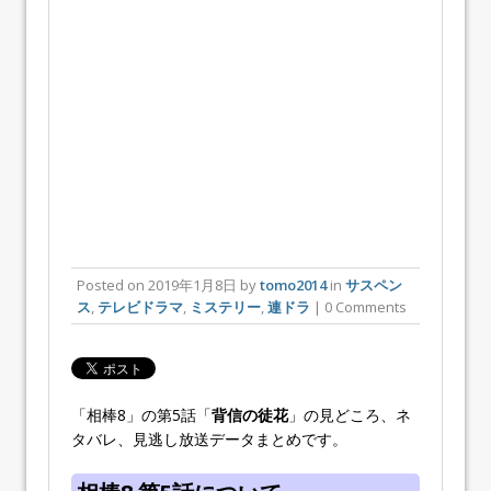
Posted on
2019年1月8日
by
tomo2014
in
サスペン
ス
,
テレビドラマ
,
ミステリー
,
連ドラ
| 0 Comments
「相棒8」の第5話「
背信の徒花
」の見どころ、ネ
タバレ、見逃し放送データまとめです。