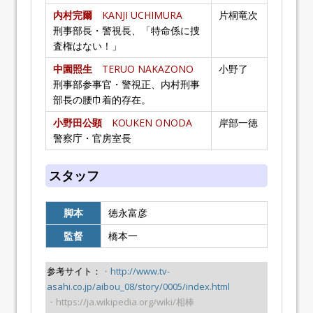
内村完爾
KANJI UCHIMURA
片桐竜次
刑事部長・警視長、「特命係に捜
査権はない！」
中園照生
TERUO NAKAZONO
小野了
刑事部参事官・警視正、内村刑事
部長の腰巾着的存在。
小野田公顕
KOUKEN ONODA
岸部一徳
警察庁・官房室長
スタッフ
脚本
徳永富彦
監督
橋本一
参考サイト：
・
http://www.tv-
asahi.co.jp/aibou_08/story/0005/index.html
・https://ja.wikipedia.org/wiki/相棒