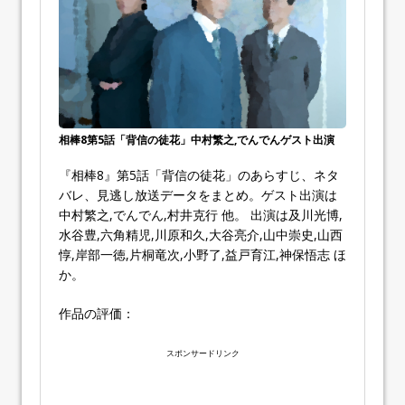
相棒8第5話「背信の徒花」中村繁之,でんでんゲスト出演
『相棒8』第5話「背信の徒花」のあらすじ、ネタ
バレ、見逃し放送データをまとめ。ゲスト出演は
中村繁之,でんでん,村井克行 他。 出演は及川光博,
水谷豊,六角精児,川原和久,大谷亮介,山中崇史,山西
惇,岸部一徳,片桐竜次,小野了,益戸育江,神保悟志 ほ
か。
作品の評価：
スポンサードリンク