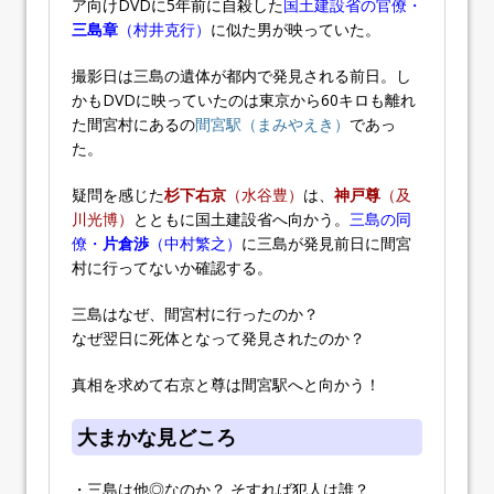
ア向けDVDに5年前に自殺した
国土建設省の官僚・
三島章
（村井克行）
に似た男が映っていた。
撮影日は三島の遺体が都内で発見される前日。し
かもDVDに映っていたのは東京から60キロも離れ
た間宮村にあるの
間宮駅（まみやえき）
であっ
た。
疑問を感じた
杉下右京
（水谷豊）
は、
神戸尊
（及
川光博）
とともに国土建設省へ向かう。
三島の同
僚・
片倉渉
（中村繁之）
に三島が発見前日に間宮
村に行ってないか確認する。
三島はなぜ、間宮村に行ったのか？
なぜ翌日に死体となって発見されたのか？
真相を求めて右京と尊は間宮駅へと向かう！
大まかな見どころ
・三島は他◎なのか？ そすれば犯人は誰？