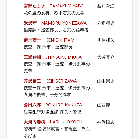
宮部たまき
TAMAKI MIYABE
益戸育江
花の里の女将、杉下右京の元妻
米沢守
MAMORU YONEZAWA
六角精児
鑑識課・巡査部長、右京の信奉者
伊丹憲一
KENICHI ITAMI
川原和久
捜査一課 刑事・巡査部長
三浦伸輔
SHINSUKE MIURA
大谷亮介
捜査一課 刑事・巡査、伊丹刑事の
先輩
芹沢慶二
KEIJI SERIZAWA
山中崇史
捜査一課 刑事・巡査、伊丹刑事の
直属の後輩、子分的存在
角田六郎
ROKURO KAKUTA
山西惇
組織犯罪対策五課 課長・警視
大河内春樹
HARUKI OKOCHI
神保悟志
警務部 首席監察官・警視正、ラム
ネ好き