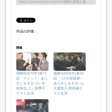
・https://ja.wikipedia.org/wiki/相棒の登場人物
作品の評価：
関連
相棒8(2010年)第13
相棒4(2006年)第20
話「マジック」あら
話「7人の容疑者」
すじ＆ネタバレ 中
あらすじ＆ネタバレ
村有志,クノ真季子
大寶智子,西田健ゲ
ゲスト出演
スト出演