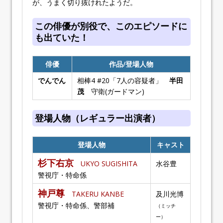
が、うまく切り抜けれたようだ。
この俳優が別役で、このエピソードに
も出ていた！
俳優
作品/登場人物
でんでん
相棒4 #20「7人の容疑者」
半田
茂
守衛(ガードマン)
登場人物（レギュラー出演者）
登場人物
キャスト
杉下右京
UKYO SUGISHITA
水谷豊
警視庁・特命係
神戸尊
TAKERU KANBE
及川光博
警視庁・特命係、警部補
（ミッチ
ー）