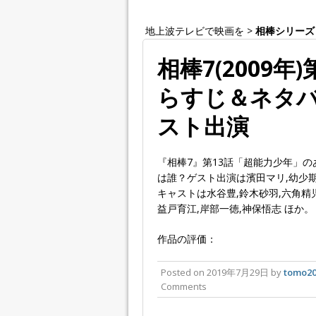
地上波テレビで映画を
>
相棒シリーズ
相棒7(2009
らすじ＆ネタバ
スト出演
『相棒7』第13話「超能力少年」
は誰？ゲスト出演は濱田マリ,幼少期
キャストは水谷豊,鈴木砂羽,六角精児
益戸育江,岸部一徳,神保悟志 ほか。
作品の評価：
Posted on
2019年7月29日
by
tomo20
Comments