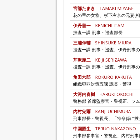
宮部たまき
TAMAKI MIYABE
花の里の女将、杉下右京の元妻(相棒
伊丹憲一
KENICHI ITAMI
捜査一課 刑事・巡査部長
三浦伸輔
SHINSUKE MIURA
捜査一課 刑事・巡査、伊丹刑事
芹沢慶二
KEIJI SERIZAWA
捜査一課 刑事・巡査、伊丹刑事
角田六郎
ROKURO KAKUTA
組織犯罪対策五課 課長・警視
大河内春樹
HARUKI OKOCHI
警務部 首席監察官・警視正、ラ
内村完爾
KANJI UCHIMURA
刑事部長・警視長、「特命係に捜
中園照生
TERUO NAKAZONO
刑事部参事官・警視正、内村刑事