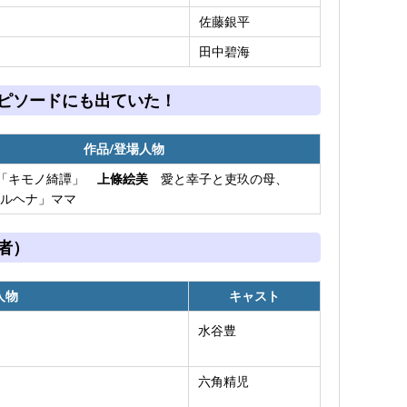
佐藤銀平
田中碧海
ピソードにも出ていた！
作品/登場人物
#7「キモノ綺譚」
上條絵美
愛と幸子と吏玖の母、
ルヘナ」ママ
者）
人物
キャスト
水谷豊
六角精児