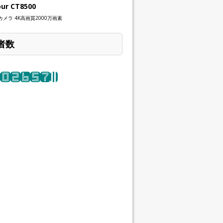
our CT8500
メラ 4K高画質2000万画素
者数