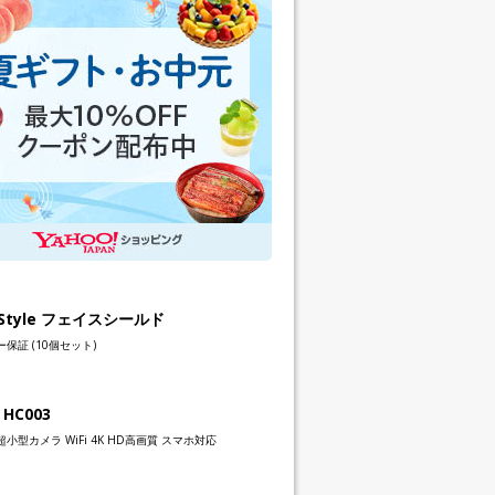
h Style フェイスシールド
保証 (10個セット)
 HC003
小型カメラ WiFi 4K HD高画質 スマホ対応