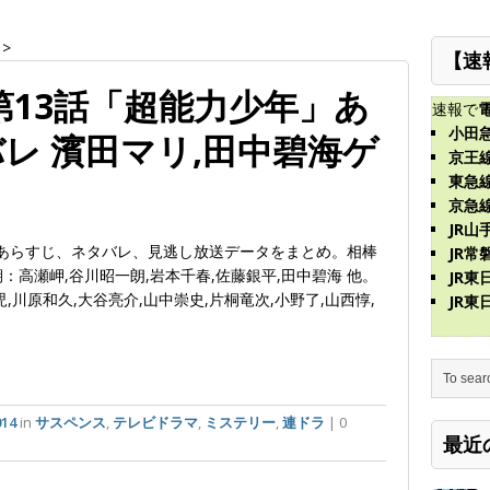
>
【速
年)第13話「超能力少年」あ
速報で
小田
レ 濱田マリ,田中碧海ゲ
京王
東急
京急
JR山
のあらすじ、ネタバレ、見逃し放送データをまとめ。相棒
JR常
：高瀬岬,谷川昭一朗,岩本千春,佐藤銀平,田中碧海 他。
JR
,川原和久,大谷亮介,山中崇史,片桐竜次,小野了,山西惇,
JR
14
in
サスペンス
,
テレビドラマ
,
ミステリー
,
連ドラ
| 0
最近