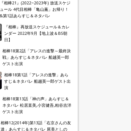
『相棒21』(2022~2023年) 放送スケジ
ュール 4代目相棒「亀山薫」お帰り！
&第1話あらすじ＆ネタバレ
『相棒』再放送スケジュール＆カレ
ンダー 2022年9月【地上波＆BS朝
日】
相棒18第2話「アレスの進撃～最終決
戦」あらすじ＆ネタバレ 船越英一郎
ゲスト出演
相棒18第1話「アレスの進撃」あら
すじ＆ネタバレ 船越英一郎ゲスト出
演
相棒18第13話「神の声」あらすじ＆
ネタバレ 松居直美,小宮健吾,粕谷吉洋
ゲスト出演
相棒12(2014年)第13話「右京さんの友
達」あらすじ＆ネタバレ 尾美としの