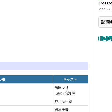
Crosst
アクションカ
訪問
人物
キャスト
濱田マリ
高瀬岬
幼少期：
谷川昭一朗
岩本千春