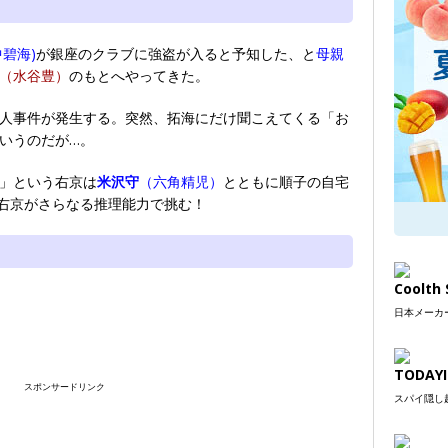
中碧海)
が銀座のクラブに強盗が入ると予知した、と
母親
（水谷豊）
のもとへやってきた。
人事件が発生する。突然、拓海にだけ聞こえてくる「お
いうのだが…。
」という右京は
米沢守
（六角精児）
とともに順子の自宅
右京がさらなる推理能力で挑む！
Coolt
日本メーカー
TODAYI
スポンサードリンク
スパイ隠し超