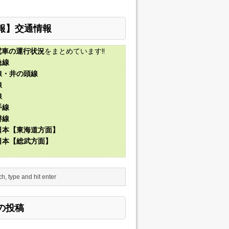
報】交通情報
電車の運行状況
をまとめています!!
急線
線・井の頭線
線
線
手線
磐線
東日本【東海道方面】
東日本【総武方面】
の投稿