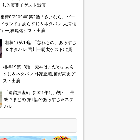
り,佐藤寛子ゲスト出演
相棒8(2009年)第2話「さよなら、バー
ドランド」あらすじ＆ネタバレ 大浦龍
宇一,神尾佑ゲスト出演
相棒19第14話「忘れもの」あらすじ
＆ネタバレ 宮川一朗太ゲスト出演
相棒19第13話「死神はまだか」あら
すじ＆ネタバレ 林家正蔵,笹野高史ゲ
スト出演
『遺留捜査6』(2021年1月)初回～最
終回まとめ 第1話のあらすじ＆ネタ
バレ