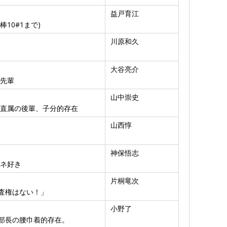
益戸育江
10#1まで)
川原和久
大谷亮介
の先輩
山中崇史
の直属の後輩、子分的存在
山西惇
神保悟志
ムネ好き
片桐竜次
査権はない！」
小野了
部長の腰巾着的存在。