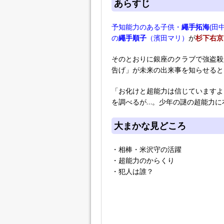
あらすじ
予知能力のある子供・
繩手拓海
(田
の
繩手順子
（濱田マリ）
が
杉下右京
そのとおりに銀座のクラブで強盗殺
告げ」が未来の出来事を知らせると
「お化けと超能力は信じていますよ
を調べるが…。少年の謎の超能力に
大まかな見どころ
・相棒・米沢守の活躍
・超能力のからくり
・犯人は誰？