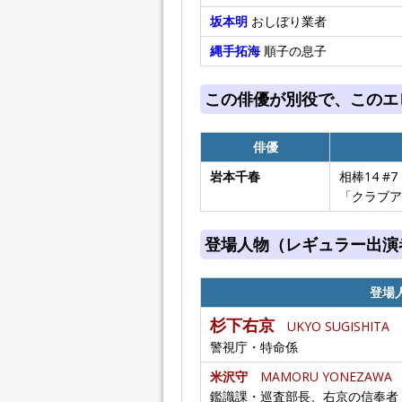
坂本明
おしぼり業者
縄手拓海
順子の息子
この俳優が別役で、このエ
俳優
岩本千春
相棒14 
「クラブア
登場人物（レギュラー出演
登場
杉下右京
UKYO SUGISHITA
警視庁・特命係
米沢守
MAMORU YONEZAWA
鑑識課・巡査部長、右京の信奉者