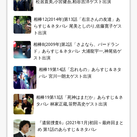
松居直美,小宮健吾,粕谷吉洋ゲスト出演
相棒12(2014年)第13話「右京さんの友達」あ
らすじ＆ネタバレ 尾美としのり,佐藤寛子ゲス
ト出演
相棒8(2009年)第2話「さよなら、バードラン
ド」あらすじ＆ネタバレ 大浦龍宇一,神尾佑ゲ
スト出演
相棒19第14話「忘れもの」あらすじ＆ネタ
バレ 宮川一朗太ゲスト出演
相棒19第13話「死神はまだか」あらすじ＆ネ
タバレ 林家正蔵,笹野高史ゲスト出演
『遺留捜査6』(2021年1月)初回～最終回まと
め 第1話のあらすじ＆ネタバレ