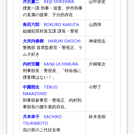
芹沢慶二
KEIJI SERIZAWA
山中崇史
捜査一課 刑事・巡査、伊丹刑事
の直属の後輩、子分的存在
角田六郎
ROKURO KAKUTA
山西惇
組織犯罪対策五課 課長・警視
大河内春樹
HARUKI OKOCHI
神保悟志
警務部 首席監察官・警視正、ラ
ムネ好き
内村完爾
KANJI UCHIMURA
片桐竜次
刑事部長・警視長、「特命係に
捜査権はない！」
中園照生
TERUO
小野了
NAKAZONO
刑事部参事官・警視正、内村刑
事部長の腰巾着的存在。
月本幸子
SACHIKO
鈴木杏樹
TSUKIMOTO
花の里のニ代目女将