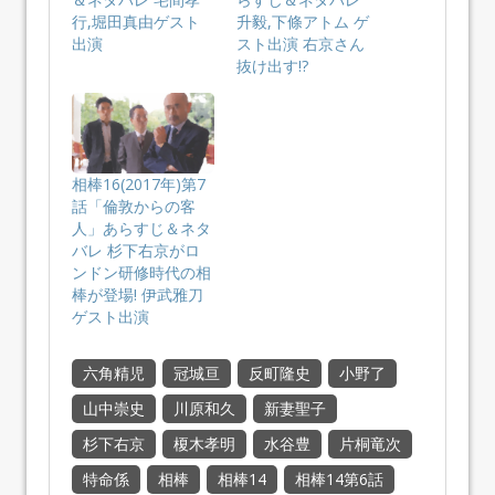
行,堀田真由ゲスト
升毅,下條アトム ゲ
出演
スト出演 右京さん
抜け出す!?
相棒16(2017年)第7
話「倫敦からの客
人」あらすじ＆ネタ
バレ 杉下右京がロ
ンドン研修時代の相
棒が登場! 伊武雅刀
ゲスト出演
六角精児
冠城亘
反町隆史
小野了
山中崇史
川原和久
新妻聖子
杉下右京
榎木孝明
水谷豊
片桐竜次
特命係
相棒
相棒14
相棒14第6話