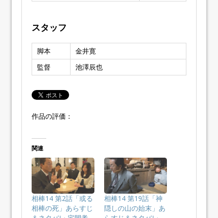
スタッフ
脚本
金井寛
監督
池澤辰也
作品の評価：
関連
相棒14 第2話「或る
相棒14 第19話「神
相棒の死」あらすじ
隠しの山の始末」あ
＆ネタバレ 宅間孝
らすじ＆ネタバレ