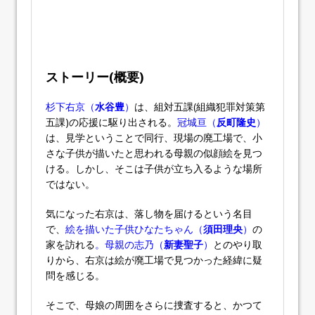
ストーリー(概要)
杉下右京（
水谷豊
）
は、組対五課(組織犯罪対策第
五課)の応援に駆り出される。
冠城亘（
反町隆史
）
は、見学ということで同行、現場の廃工場で、小
さな子供が描いたと思われる母親の似顔絵を見つ
ける。しかし、そこは子供が立ち入るような場所
ではない。
気になった右京は、落し物を届けるという名目
で、
絵を描いた子供ひなたちゃん（
須田理央
）
の
家を訪れる
。母親の志乃（
新妻聖子
）
とのやり取
りから、右京は絵が廃工場で見つかった経緯に疑
問を感じる。
そこで、母娘の周囲をさらに捜査すると、かつて