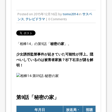
Posted on
2015年12月16日
by
tomo2014
in
サスペ
ンス
,
テレビドラマ
| 0 Comments
「相棒14」の第9話「
秘密の家
」。
少女誘拐監禁事件が起きていた可能性が浮上。隠
ぺいしているのは被害者家族？杉下右京が謎を解
明！
第9話「
秘密の家
」
年月日
放送局・
視聴