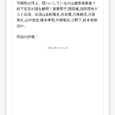
可能性が浮上。隠ぺいしているのは被害者家族？
杉下右京が謎を解明！新妻聖子,西田健,須田理央ゲ
スト出演。出演は反町隆史,水谷豊,六角精児,川原
和久,山中崇史,榎木孝明,片桐竜次,小野了,鈴木杏樹
ほか。
作品の評価：
スポンサードリンク