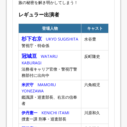
族の秘密を解き明かしてしまう！
レギュラー出演者
登場人物
キャスト
杉下右京
UKYO SUGISHITA
水谷豊
警視庁・特命係
冠城亘
WATARU
反町隆史
KABURAGI
法務省キャリア官僚・警視庁警
務部付に出向中
米沢守
MAMORU
六角精児
YONEZAWA
鑑識課・巡査部長、右京の信奉
者
伊丹憲一
KENICHI ITAMI
川原和久
捜査一課 刑事・巡査部長