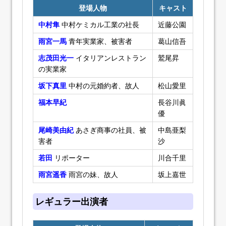
登場人物
キャスト
中村隼
中村ケミカル工業の社長
近藤公園
雨宮一馬
青年実業家、被害者
葛山信吾
志茂田光一
イタリアンレストラン
鷲尾昇
の実業家
坂下真里
中村の元婚約者、故人
松山愛里
福本早紀
長谷川眞
優
尾崎美由紀
あさぎ商事の社員、被
中島亜梨
害者
沙
若田
リポーター
川合千里
雨宮遥香
雨宮の妹、故人
坂上嘉世
レギュラー出演者