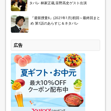
タバレ 林家正蔵,笹野高史ゲスト出演
『遺留捜査6』(2021年1月)初回～最終回まと
め 第1話のあらすじ＆ネタバレ
広告