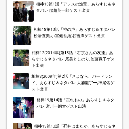
相棒18第1話「アレスの進撃」あらすじ＆ネ
タバレ 船越英一郎ゲスト出演
相棒18第13話「神の声」あらすじ＆ネタバレ
松居直美,小宮健吾,粕谷吉洋ゲスト出演
相棒12(2014年)第13話「右京さんの友達」あ
らすじ＆ネタバレ 尾美としのり,佐藤寛子ゲス
ト出演
相棒8(2009年)第2話「さよなら、バードラン
ド」あらすじ＆ネタバレ 大浦龍宇一,神尾佑ゲ
スト出演
相棒19第14話「忘れもの」あらすじ＆ネタ
バレ 宮川一朗太ゲスト出演
相棒19第13話「死神はまだか」あらすじ＆ネ