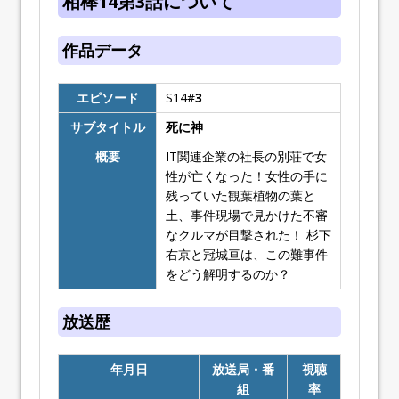
相棒14第3話について
作品データ
エピソード
S14#
3
サブタイトル
死に神
概要
IT関連企業の社長の別荘で女
性が亡くなった！女性の手に
残っていた観葉植物の葉と
土、事件現場で見かけた不審
なクルマが目撃された！ 杉下
右京と冠城亘は、この難事件
をどう解明するのか？
放送歴
年月日
放送局・番
視聴
組
率