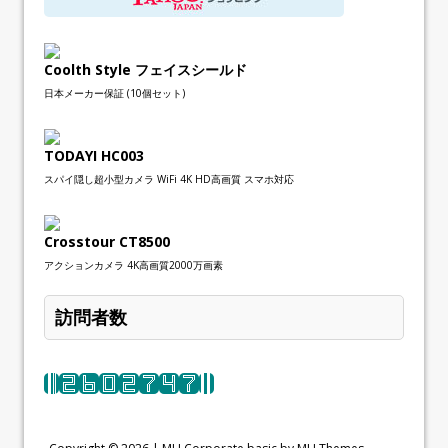
Coolth Style フェイスシールド
日本メーカー保証 (10個セット)
TODAYI HC003
スパイ隠し超小型カメラ WiFi 4K HD高画質 スマホ対応
Crosstour CT8500
アクションカメラ 4K高画質2000万画素
訪問者数