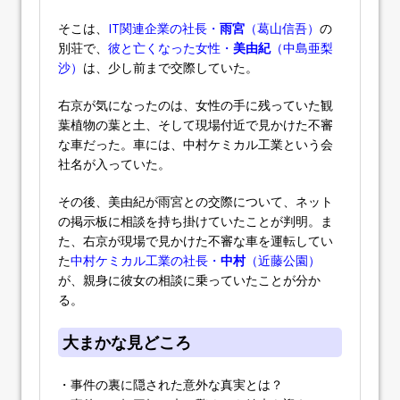
そこは、
IT関連企業の社長・
雨宮
（葛山信吾）
の
別荘で、
彼と亡くなった女性・
美由紀
（中島亜梨
沙）
は、少し前まで交際していた。
右京が気になったのは、女性の手に残っていた観
葉植物の葉と土、そして現場付近で見かけた不審
な車だった。車には、中村ケミカル工業という会
社名が入っていた。
その後、美由紀が雨宮との交際について、ネット
の掲示板に相談を持ち掛けていたことが判明。ま
た、右京が現場で見かけた不審な車を運転してい
た
中村ケミカル工業の社長・
中村
（近藤公園）
が、親身に彼女の相談に乗っていたことが分か
る。
大まかな見どころ
・事件の裏に隠された意外な真実とは？