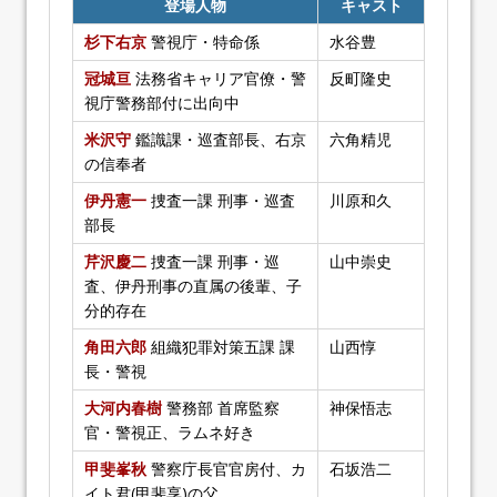
登場人物
キャスト
杉下右京
警視庁・特命係
水谷豊
冠城亘
法務省キャリア官僚・警
反町隆史
視庁警務部付に出向中
米沢守
鑑識課・巡査部長、右京
六角精児
の信奉者
伊丹憲一
捜査一課 刑事・巡査
川原和久
部長
芹沢慶二
捜査一課 刑事・巡
山中崇史
査、伊丹刑事の直属の後輩、子
分的存在
角田六郎
組織犯罪対策五課 課
山西惇
長・警視
大河内春樹
警務部 首席監察
神保悟志
官・警視正、ラムネ好き
甲斐峯秋
警察庁長官官房付、カ
石坂浩二
イト君(甲斐享)の父