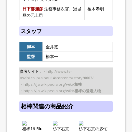
日下部彌彦
法務事務次官、冠城
榎木孝明
亘の元上司
スタッフ
脚本
金井寛
監督
橋本一
参考サイト：
・http://www.tv-
asahi.co.jp/aibou14/contents/story/
0003
/
・https://ja.wikipedia.org/wiki/
相棒
・https://ja.wikipedia.org/wiki/
相棒の登場人物
相棒関連の商品紹介
相棒16 Blu-
杉下右京
杉下右京の多忙