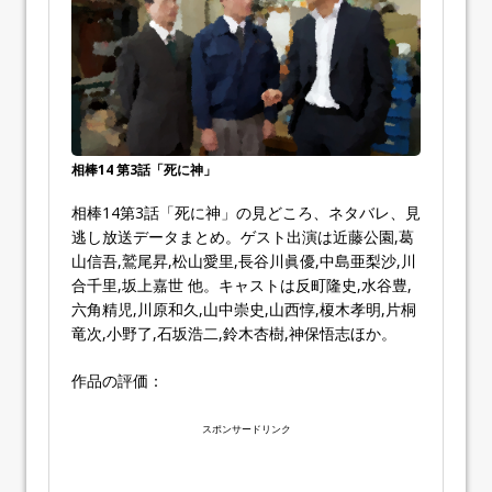
相棒14 第3話「死に神」
相棒14第3話「死に神」の見どころ、ネタバレ、見
逃し放送データまとめ。ゲスト出演は近藤公園,葛
山信吾,鷲尾昇,松山愛里,長谷川眞優,中島亜梨沙,川
合千里,坂上嘉世 他。キャストは反町隆史,水谷豊,
六角精児,川原和久,山中崇史,山西惇,榎木孝明,片桐
竜次,小野了,石坂浩二,鈴木杏樹,神保悟志ほか。
作品の評価：
スポンサードリンク