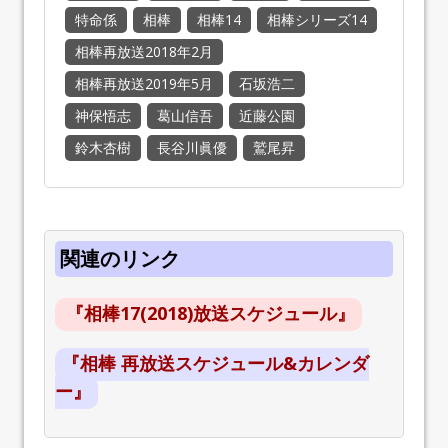
特命係
相棒
相棒14
相棒シリーズ14
相棒再放送2018年2月
相棒再放送2019年5月
石坂浩二
神保悟志
葛山信吾
近藤公園
鈴木杏樹
長谷川眞優
鷲尾昇
関連のリンク
『相棒17(2018)放送スケジュール』
『相棒 再放送スケジュール&カレンダ
ー』