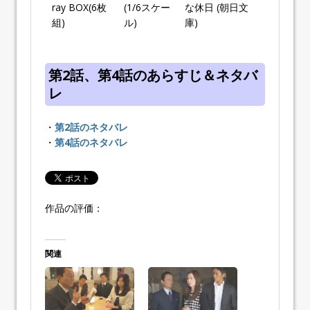
ray BOX(6枚
(1/6スケー
な休日 (朝日文
組)
ル)
庫)
第2話、第4話のあらすじ＆ネタバ
レ
・
第2話のネタバレ
・
第4話のネタバレ
作品の評価：
関連