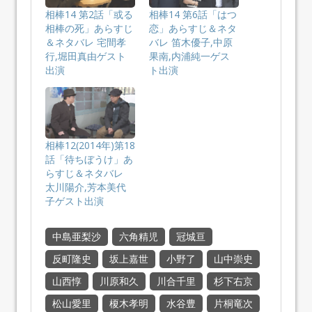
相棒14 第2話「或る
相棒14 第6話「はつ
相棒の死」あらすじ
恋」あらすじ＆ネタ
＆ネタバレ 宅間孝
バレ 笛木優子,中原
行,堀田真由ゲスト
果南,内浦純一ゲス
出演
ト出演
相棒12(2014年)第18
話「待ちぼうけ」あ
らすじ＆ネタバレ
太川陽介,芳本美代
子ゲスト出演
中島亜梨沙
六角精児
冠城亘
反町隆史
坂上嘉世
小野了
山中崇史
山西惇
川原和久
川合千里
杉下右京
松山愛里
榎木孝明
水谷豊
片桐竜次