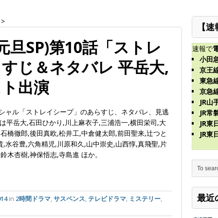
>
【速
年元旦SP)第10話「ストレ
速報で
小田
すじ＆ネタバレ 平岳大,
京王
東急
スト出演
京急
JR山
旦スペシャル「ストレイシープ」のあらすじ、ネタバレ、見逃
JR常
平岳大,石田ひかり,川上麻衣子,三浦浩一,横田栄司,大
JR
,石橋徹郎,後田真欧,松井工,中倉健太郎,前田聖来,辻つと
JR
,水谷豊,六角精児,川原和久,山中崇史,山西惇,真飛聖,片
,鈴木杏樹,神保悟志,寺島進 ほか。
最近
14
in
2時間ドラマ
,
サスペンス
,
テレビドラマ
,
ミステリー
,