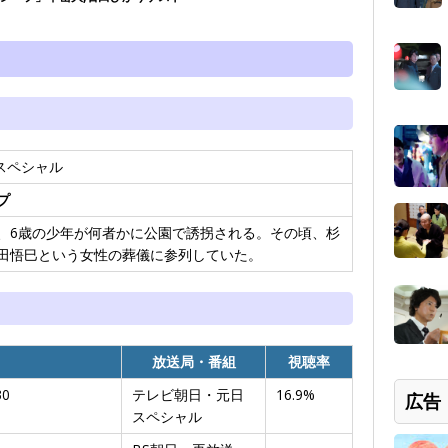
スペシャル
プ
、6歳の少年が何者かに公園で誘拐される。その頃、杉
田悟巳という女性の葬儀に参列していた。
放送局・番組
視聴率
30
テレビ朝日・元日
16.9%
広告
スペシャル