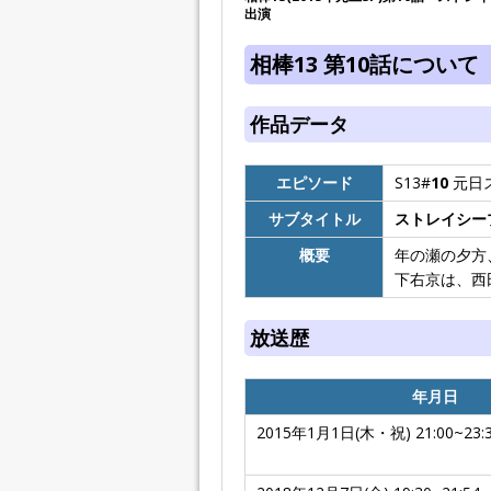
出演
相棒13 第10話について
作品データ
エピソード
S13#
10
元日
サブタイトル
ストレイシー
概要
年の瀬の夕方
下右京は、西
放送歴
年月日
2015年1月1日(木・祝) 21:00~23: