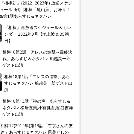
『相棒21』(2022~2023年) 放送スケジ
ュール 4代目相棒「亀山薫」お帰り！
&第1話あらすじ＆ネタバレ
『相棒』再放送スケジュール＆カレ
ンダー 2022年9月【地上波＆BS朝
日】
相棒18第2話「アレスの進撃～最終決
戦」あらすじ＆ネタバレ 船越英一郎
ゲスト出演
相棒18第1話「アレスの進撃」あら
すじ＆ネタバレ 船越英一郎ゲスト出
演
相棒18第13話「神の声」あらすじ＆
ネタバレ 松居直美,小宮健吾,粕谷吉洋
ゲスト出演
相棒12(2014年)第13話「右京さんの友
達」あらすじ＆ネタバレ 尾美としの