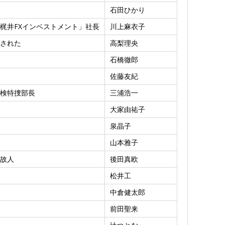
石田ひかり
梶井FXインベストメント」社長
川上麻衣子
された
高梨理央
石橋徹郎
佐藤友紀
検特捜部長
三浦浩一
大家由祐子
泉晶子
山本雅子
故人
後田真欧
松井工
中倉健太郎
前田聖来