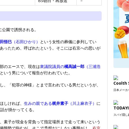
BS朝日・再放送
－
に公園で誘拐される。
田悟巳
（石田ひかり）
という女性の葬儀に参列してい
あったため、呼ばれたという。そこには右京への思いが
部のエースで、現在は
衆議院議員の
橘高誠一郎
（三浦浩
という男について報告が行われていた。
Coolt
し、「犯罪の神様」とまで言われている男だというが、
日本メーカー
ほしければ、
生みの親である
梶井素子
（川上麻衣子）
に
TODAYI
電話が掛かってくる。
スパイ隠し超
、素子が現金を背負って指定場所まで走って来いという
警備態勢で臨むが、そこで予想だにしない事態が！
右京