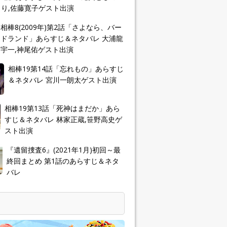
り,佐藤寛子ゲスト出演
相棒8(2009年)第2話「さよなら、バー
ドランド」あらすじ＆ネタバレ 大浦龍
宇一,神尾佑ゲスト出演
相棒19第14話「忘れもの」あらすじ
＆ネタバレ 宮川一朗太ゲスト出演
相棒19第13話「死神はまだか」あら
すじ＆ネタバレ 林家正蔵,笹野高史ゲ
スト出演
『遺留捜査6』(2021年1月)初回～最
終回まとめ 第1話のあらすじ＆ネタ
バレ