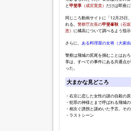
と
甲斐享
（成宮寛貴）
だけは即座に
同じころ動画サイトに「12月25
れる。
警察庁次長の
甲斐峯秋
（石坂
恵）
に橘高について調べるよう指示
さらに、
ある料理屋の女将（大家由
警察は飛城の尻尾を掴むことはおろ
享は、すべての事件にある共通点が
った。
大まかな見どころ
・右京に恋した女性の謎の自殺の原
・犯罪の神様とまで呼ばれる飛城の
・相次ぐ誘拐と謎めいた予言。その
・ラストシーン