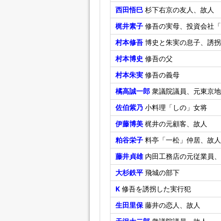
西田悟巳
杉下右京の友人、故人
梶井素子
修吾の実母、投資会社「
村本修吾
博史と朱実の息子、誘拐
村本博史
修吾の父
村本朱実
修吾の義母
橘高誠一郎
衆議院議員、元東京地
佐伯紫乃
小料理「しの」女将
伊藤博美
梶井の元顧客、故人
粕谷栄子
料亭「一松」仲居、故人
藤井貞雄
内田工務店の元従業員、
大杉鉄平
飛城の部下
K
修吾を誘拐した実行犯
生田里保
藤井の恋人、故人