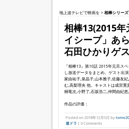
地上波テレビで映画を
>
相棒シリーズ
相棒13(2015
イシープ」あら
石田ひかりゲ
『相棒13』第10話 2015年元
し放送データをまとめ。ゲスト出演は
家由祐子,泉晶子,山本雅子,佐藤友紀
む,高梨理央 他。キャストは成宮寛貴
桐竜次,小野了,石坂浩二,仲間由紀恵
作品の評価：
Posted on
2018年12月5日
by
tomo20
連ドラ
| 0 Comments