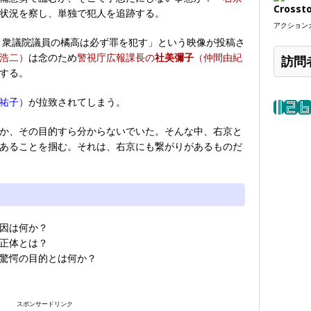
Crosst
状況を察し、単独で犯人を追跡する。
アクションカ
日、衆議院議員の橘高は必ず罪を犯す」という映像が投稿さ
浩二）
は念のため
警視庁広報課長の
社美彌子
（仲間由紀
訪問
する。
祐子）
が拉致されてしまう。
か、その目的すら分からないでいた。そんな中、右京と
あることを掴む。それは、右京にも繋がりがあるものだ
因は何か？
正体とは？
驚愕の目的とは何か？
スポンサードリンク