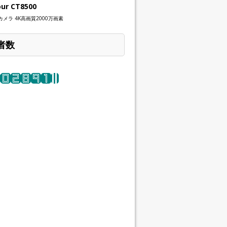
our CT8500
メラ 4K高画質2000万画素
者数