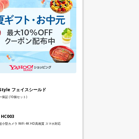
h Style フェイスシールド
保証 (10個セット)
 HC003
小型カメラ WiFi 4K HD高画質 スマホ対応