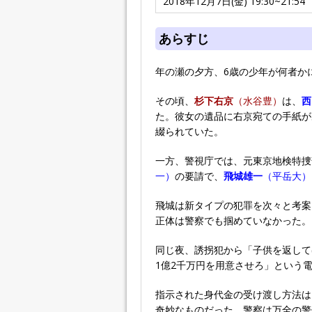
2018年12月7日(金) 19:30~21:54
あらすじ
年の瀬の夕方、6歳の少年が何者か
その頃、
杉下右京
（水谷豊）
は、
西
た。彼女の遺品に右京宛ての手紙が
綴られていた。
一方、警視庁では、元東京地検特捜
一）
の要請で、
飛城雄一
（平岳大）
飛城は新タイプの犯罪を次々と考案
正体は警察でも掴めていなかった。
同じ夜、誘拐犯から「子供を返して
1億2千万円を用意させろ」という
指示された身代金の受け渡し方法は
奇妙なものだった。警察は万全の