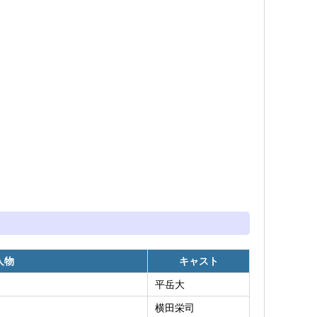
人物
キャスト
平岳大
横田栄司