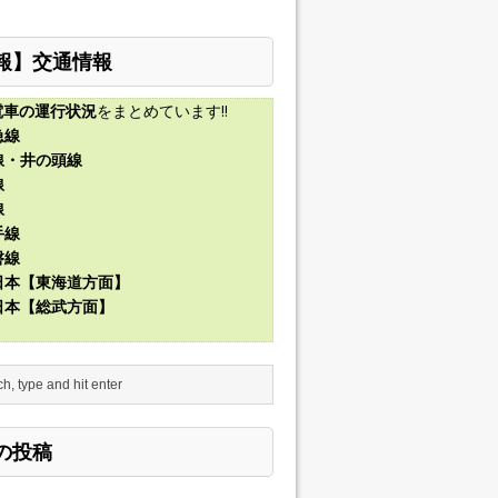
報】交通情報
電車の運行状況
をまとめています!!
急線
線・井の頭線
線
線
手線
磐線
東日本【東海道方面】
東日本【総武方面】
の投稿