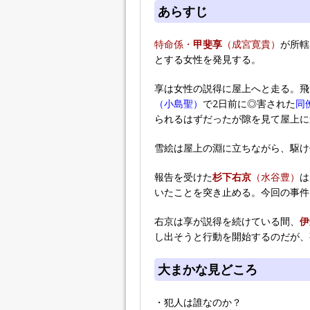
あらすじ
特命係・
甲斐享
（成宮寛貴）
が所轄
とする女性を発見する。
享は女性の説得に屋上へと走る。飛
（小島聖）
で2日前に◎害された
同
られるはずだったが隙を見て屋上に
雪絵は屋上の淵に立ちながら、駆け
報告を受けた
杉下右京
（水谷豊）
は
いたことを突き止める。今回の事件
右京は享が説得を続けている間、
伊
し出そうと行動を開始するのだが、
大まかな見どころ
・犯人は誰なのか？