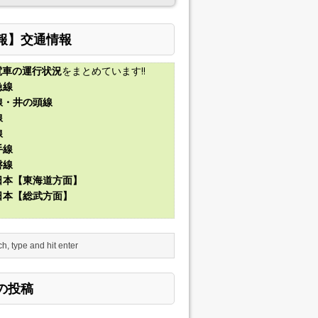
報】交通情報
電車の運行状況
をまとめています!!
急線
線・井の頭線
線
線
手線
磐線
東日本【東海道方面】
東日本【総武方面】
の投稿