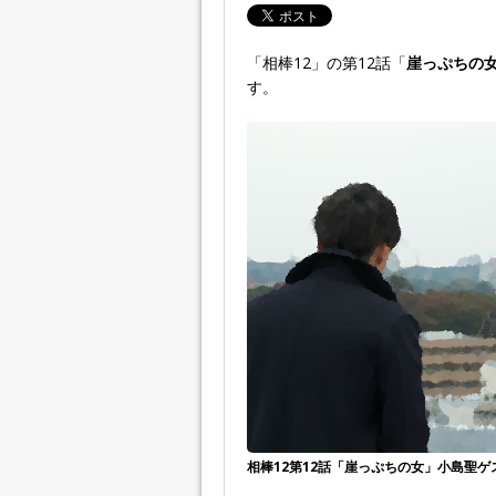
「相棒12」の第12話「
崖っぷちの
す。
相棒12第12話「崖っぷちの女」小島聖ゲ