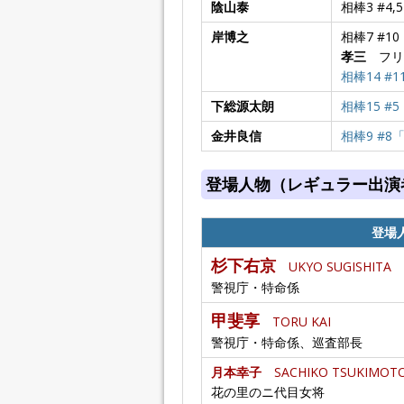
陰山泰
相棒3 #4
岸博之
相棒7 #
孝三
フリ
相棒14 #
下総源太朗
相棒15 
金井良信
相棒9 #
登場人物（レギュラー出演
登場
杉下右京
UKYO SUGISHITA
警視庁・特命係
甲斐享
TORU KAI
警視庁・特命係、巡査部長
月本幸子
SACHIKO TSUKIMOT
花の里のニ代目女将