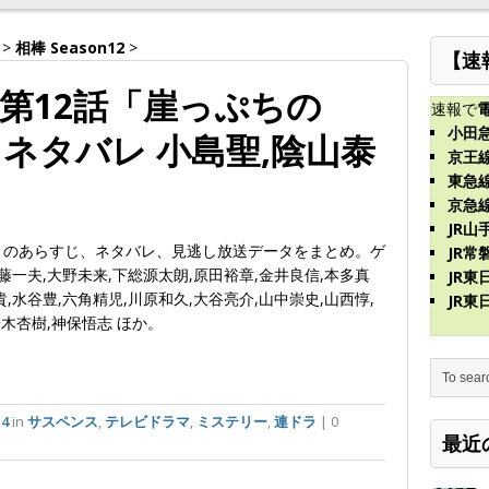
>
相棒 Season12
>
【速
年)第12話「崖っぷちの
速報で
小田
ネタバレ 小島聖,陰山泰
京王
東急
京急
JR山
女」のあらすじ、ネタバレ、見逃し放送データをまとめ。ゲ
JR常
藤一夫,大野未来,下総源太朗,原田裕章,金井良信,本多真
JR
,水谷豊,六角精児,川原和久,大谷亮介,山中崇史,山西惇,
JR
鈴木杏樹,神保悟志 ほか。
14
in
サスペンス
,
テレビドラマ
,
ミステリー
,
連ドラ
| 0
最近