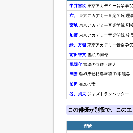
中井雪絵
東京アカデミー音楽学院
布川
東京アカデミー音楽学院 理
宮地
東京アカデミー音楽学院 副
加藤
東京アカデミー音楽学院 校
緑川万理
東京アカデミー音楽学院
前田智文
雪絵の同僚
風間守
雪絵の同僚・故人
岡野
警視庁松枝警察署 刑事課長
前田
智文の妻
谷川貞夫
ジャズトランペッター
この俳優が別役で、このエ
俳優