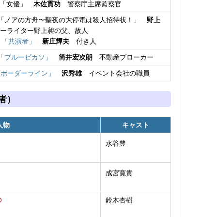
,5「女優」
木佐貫功
警察庁主席監察官
10「ノアの方舟〜聖夜の大停電は殺人招待状！」
野上
ーライター野上昶の父、故人
11「共演者」
新庄輝夫
付き人
#5「ブルーピカソ」
筒井宏次朗
不動産ブローカー
8「ボーダーライン」
沢秀雄
イベント会社の職員
者）
人物
キャスト
水谷豊
成宮寛貴
O
鈴木杏樹