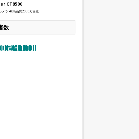
our CT8500
メラ 4K高画質2000万画素
者数