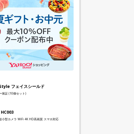
h Style フェイスシールド
保証 (10個セット)
 HC003
小型カメラ WiFi 4K HD高画質 スマホ対応