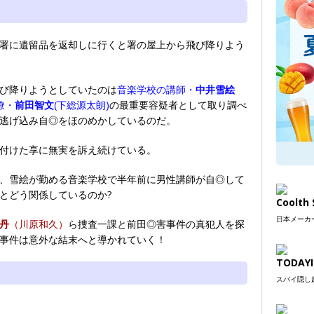
署に遺留品を返却しに行くと署の屋上から飛び降りよう
び降りようとしていたのは
音楽学校の講師・
中井雪絵
僚・
前田智文
(下総源太朗)
の最重要容疑者として取り調べ
逃げ込み自◎をほのめかしているのだ。
付けた享に無実を訴え続けている。
、雪絵が勤める音楽学校で半年前に男性講師が自◎して
とどう関係しているのか?
Coolt
日本メーカー
丹
（川原和久）
ら捜査一課と前田◎害事件の真犯人を探
事件は意外な結末へと導かれていく！
TODAYI
スパイ隠し超