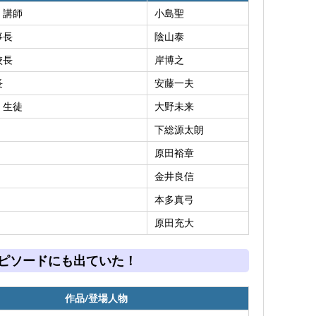
 講師
小島聖
事長
陰山泰
校長
岸博之
長
安藤一夫
 生徒
大野未来
下総源太朗
原田裕章
金井良信
本多真弓
原田充大
ピソードにも出ていた！
作品/登場人物