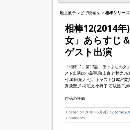
地上波テレビで映画を
>
相棒シリーズ
相棒12(2014
女」あらすじ＆
ゲスト出演
『相棒12』第12話「崖っぷちの
スト出演は小島聖,陰山泰,岸博之,安
弓,原田充大 他。キャストは成宮寛貴
真飛聖,片桐竜次,小野了,石坂浩二,
作品の評価：
Posted on
2018年5月9日
by
tomo20
Comments