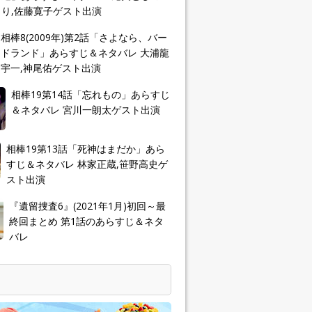
り,佐藤寛子ゲスト出演
相棒8(2009年)第2話「さよなら、バー
ドランド」あらすじ＆ネタバレ 大浦龍
宇一,神尾佑ゲスト出演
相棒19第14話「忘れもの」あらすじ
＆ネタバレ 宮川一朗太ゲスト出演
相棒19第13話「死神はまだか」あら
すじ＆ネタバレ 林家正蔵,笹野高史ゲ
スト出演
『遺留捜査6』(2021年1月)初回～最
終回まとめ 第1話のあらすじ＆ネタ
バレ