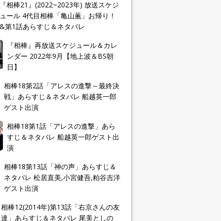
『相棒21』(2022~2023年) 放送スケジ
ュール 4代目相棒「亀山薫」お帰り！
&第1話あらすじ＆ネタバレ
『相棒』再放送スケジュール＆カレ
ンダー 2022年9月【地上波＆BS朝
日】
相棒18第2話「アレスの進撃～最終決
戦」あらすじ＆ネタバレ 船越英一郎
ゲスト出演
相棒18第1話「アレスの進撃」あら
すじ＆ネタバレ 船越英一郎ゲスト出
演
相棒18第13話「神の声」あらすじ＆
ネタバレ 松居直美,小宮健吾,粕谷吉洋
ゲスト出演
相棒12(2014年)第13話「右京さんの友
達」あらすじ＆ネタバレ 尾美としの