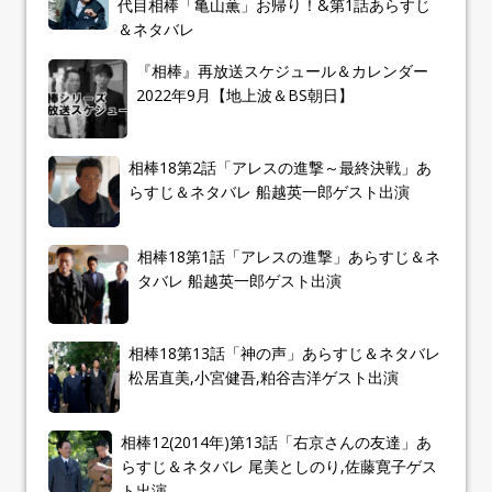
代目相棒「亀山薫」お帰り！&第1話あらすじ
＆ネタバレ
『相棒』再放送スケジュール＆カレンダー
2022年9月【地上波＆BS朝日】
相棒18第2話「アレスの進撃～最終決戦」あ
らすじ＆ネタバレ 船越英一郎ゲスト出演
相棒18第1話「アレスの進撃」あらすじ＆ネ
タバレ 船越英一郎ゲスト出演
相棒18第13話「神の声」あらすじ＆ネタバレ
松居直美,小宮健吾,粕谷吉洋ゲスト出演
相棒12(2014年)第13話「右京さんの友達」あ
らすじ＆ネタバレ 尾美としのり,佐藤寛子ゲス
ト出演