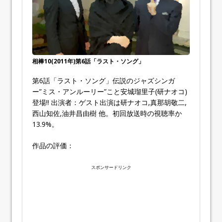
相棒10(2011年)第6話「ラスト・ソング」
第6話「ラスト・ソング」伝説のジャズシンガ
ー”ミス・アンルーリー”こと安城瑠里子(研ナオコ)
登場!! 出演者：ゲスト出演は研ナオコ,真那胡敬二,
西山知佐,油井昌由樹 他。初回放送時の視聴率か
13.9%。
作品の評価：
スポンサードリンク