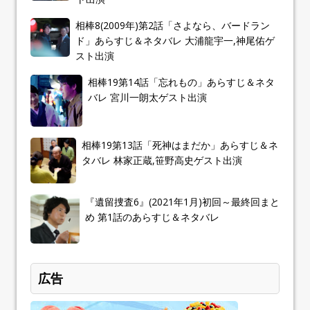
相棒8(2009年)第2話「さよなら、バードラン
ド」あらすじ＆ネタバレ 大浦龍宇一,神尾佑ゲ
スト出演
相棒19第14話「忘れもの」あらすじ＆ネタ
バレ 宮川一朗太ゲスト出演
相棒19第13話「死神はまだか」あらすじ＆ネ
タバレ 林家正蔵,笹野高史ゲスト出演
『遺留捜査6』(2021年1月)初回～最終回まと
め 第1話のあらすじ＆ネタバレ
広告