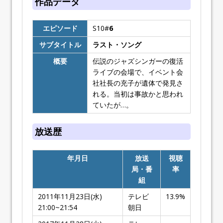
作品データ
エピソード
S10#
6
サブタイトル
ラスト・ソング
概要
伝説のジャズシンガーの復活
ライブの会場で、イベント会
社社長の充子が遺体で発見さ
れる。当初は事故かと思われ
ていたが…。
放送歴
年月日
放送
視聴
局・番
率
組
2011年11月23日(水)
テレビ
13.9%
21:00~21:54
朝日