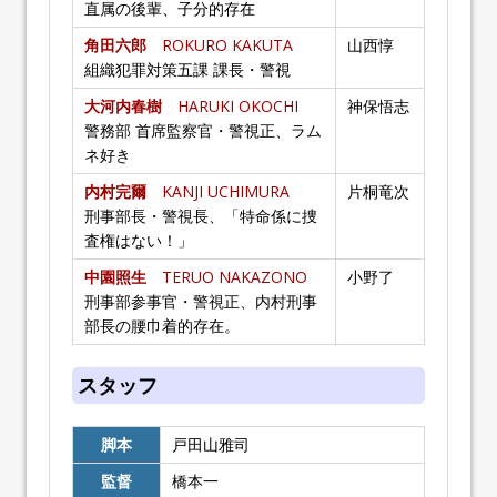
直属の後輩、子分的存在
角田六郎
ROKURO KAKUTA
山西惇
組織犯罪対策五課 課長・警視
大河内春樹
HARUKI OKOCHI
神保悟志
警務部 首席監察官・警視正、ラム
ネ好き
内村完爾
KANJI UCHIMURA
片桐竜次
刑事部長・警視長、「特命係に捜
査権はない！」
中園照生
TERUO NAKAZONO
小野了
刑事部参事官・警視正、内村刑事
部長の腰巾着的存在。
スタッフ
脚本
戸田山雅司
監督
橋本一