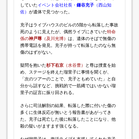
していた
イベント会社社長・
鎌谷充子
（西山知
佐）
が遺体で見つかった。
充子はライブハウスのビルの5階から転落した事故
死のように見えたが、偶然ライブにきていた
特命
係の
神戸尊
（及川光博）
は、遺体のそばで無傷の
携帯電話を発見。充子が持って転落したのなら無
傷のはずがない。
疑問を抱いた
杉下右京
（水谷豊）
と尊は捜査を始
め、ステージを終えた瑠里子に事情を聞くが、
「次のツアーのことで、充子ともめていた」と自
分から話すなど、挑戦的で一筋縄ではいかない瑠
里子の証言に振り回される。
さらに司法解剖の結果、転落した際に付いた傷の
多くに生体反応が無いとう報告書があがってき
た。充子は死亡した後に転落したことになり、他
殺の疑いがますます強くなる。
なぜ瑠里子は、復活ライブを支援してくれた充子