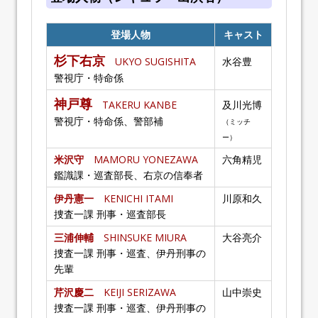
登場人物
キャスト
杉下右京
UKYO SUGISHITA
水谷豊
警視庁・特命係
神戸尊
TAKERU KANBE
及川光博
警視庁・特命係、警部補
（ミッチ
ー）
米沢守
MAMORU YONEZAWA
六角精児
鑑識課・巡査部長、右京の信奉者
伊丹憲一
KENICHI ITAMI
川原和久
捜査一課 刑事・巡査部長
三浦伸輔
SHINSUKE MIURA
大谷亮介
捜査一課 刑事・巡査、伊丹刑事の
先輩
芹沢慶二
KEIJI SERIZAWA
山中崇史
捜査一課 刑事・巡査、伊丹刑事の