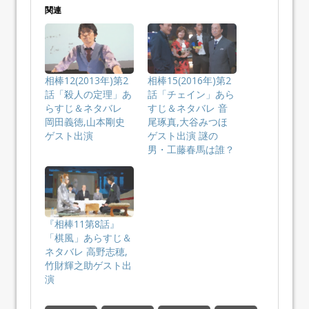
関連
相棒12(2013年)第2
相棒15(2016年)第2
話「殺人の定理」あ
話「チェイン」あら
らすじ＆ネタバレ
すじ＆ネタバレ 音
岡田義徳,山本剛史
尾琢真,大谷みつほ
ゲスト出演
ゲスト出演 謎の
男・工藤春馬は誰？
『相棒11第8話』
「棋風」あらすじ＆
ネタバレ 高野志穂,
竹財輝之助ゲスト出
演