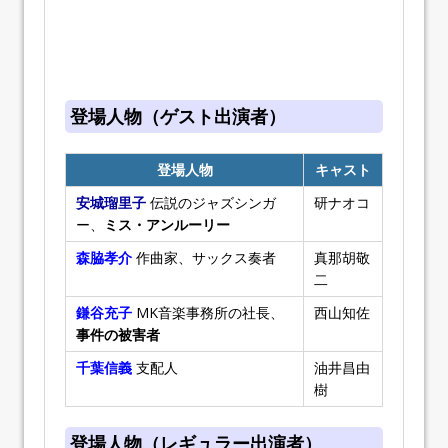
登場人物（ゲスト出演者）
登場人物
キャスト
安城瑠里子
伝説のジャズシンガ
研ナオコ
ー、
ミス・アンルーリー
森脇孝介
作曲家、サックス奏者
真那胡敬
二
鎌谷充子
MK音楽事務所の社長、
西山知佐
事件の被害者
千葉信義
支配人
油井昌由
樹
登場人物（レギュラー出演者）