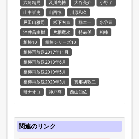
六角精児
及川光博
大谷亮介
小野了
山中崇史
山西惇
川原和久
戸田山雅司
杉下右京
橋本一
水谷豊
油井昌由樹
片桐竜次
特命係
相棒
相棒10
相棒シリーズ10
相棒再放送2017年11月
相棒再放送2018年6月
相棒再放送2019年5月
相棒再放送2020年3月
真那胡敬二
研ナオコ
神戸尊
西山知佐
関連のリンク