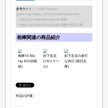
参考サイト：
・http://www.tv-
asahi.co.jp/aibou_10/story/0006/index.html
・https://ja.wikipedia.org/wiki/相棒
・https://ja.wikipedia.org/wiki/相棒の登場人物
相棒関連の商品紹介
相棒16 Blu-
杉下右京
杉下右京の多忙
ray BOX(6枚
(1/6スケー
な休日 (朝日文
組)
ル)
庫)
作品の評価：