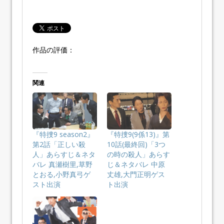
作品の評価：
関連
『特捜9 season2』
『特捜9(9係13)』第
第2話「正しい殺
10話(最終回)「3つ
人」あらすじ＆ネタ
の時の殺人」あらす
バレ 真瀬樹里,草野
じ＆ネタバレ 中原
とおる,小野真弓ゲ
丈雄,大門正明ゲス
スト出演
ト出演