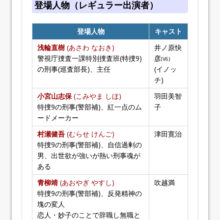
登場人物（レギュラー出演者）
登場人物
キャスト
浅輪直樹
(あさわ なおき)
井ノ原快
警視庁捜査一課特別捜査班(特捜9)
彦
(V6)
の刑事(巡査部長)、主任
(イノッ
チ)
小宮山志保
(こみやま しほ)
羽田美智
特捜9の刑事(警部補)、紅一点のム
子
ードメーカー
村瀬健吾
(むらせ けんご)
津田寛治
特捜9の刑事(警部補)、自信過剰の
男、出世欲が強いが熱い刑事魂が
ある
青柳靖
(あおやぎ やすし)
吹越満
特捜9の刑事(警部補)、反発精神の
塊の変人
恋人・妙子のことで辞職し無職と