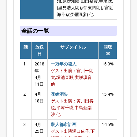
治,原沙知絵,山田裕貴,寺尾聰,
(里見浩太朗),(伊東四朗),(宮近
海斗),(渡瀬恒彦) 他
全話の一覧
話
放送
サブタイトル
視聴
日
率
1
2018
一万年の殺人
16.0%
年
ゲスト出演：宮川一朗
4月
太,堀池直毅,実咲凜音
11日
他
2
4月
花嫁消失
15.4%
18日
ゲスト出演：黄川田将
也,平塚千瑛,中島亜梨
沙 他
3
4月
殺人都市計画
14.5%
25日
ゲスト出演洞口依子,下