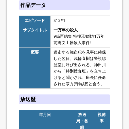
作品データ
エピソード
S13#1
サブタイトル
一万年の殺人
9係再結集 特捜班始動!1万年
前縄文土器殺人事件!!
概要
逃走する強盗犯を見事に確保
した翌日、浅輪直樹は警視総
監室に呼び出される。神田川
から「特別捜査班」を立ち上
げると聞かされ、班長に任命
された宗方(寺尾聰)と会う。
放送歴
年月日
放送
視聴
局・番
率
組