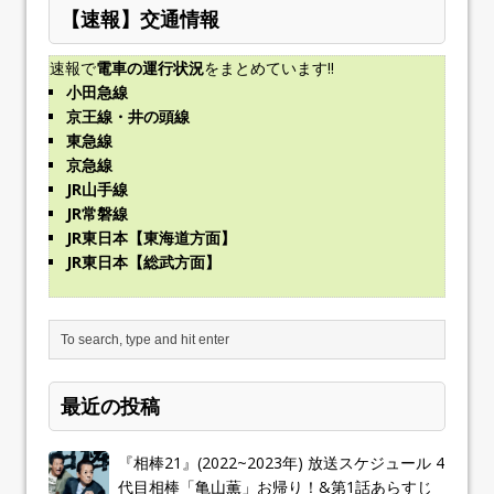
【速報】交通情報
速報で
電車の運行状況
をまとめています!!
小田急線
京王線・井の頭線
東急線
京急線
JR山手線
JR常磐線
JR東日本【東海道方面】
JR東日本【総武方面】
最近の投稿
『相棒21』(2022~2023年) 放送スケジュール 4
代目相棒「亀山薫」お帰り！&第1話あらすじ