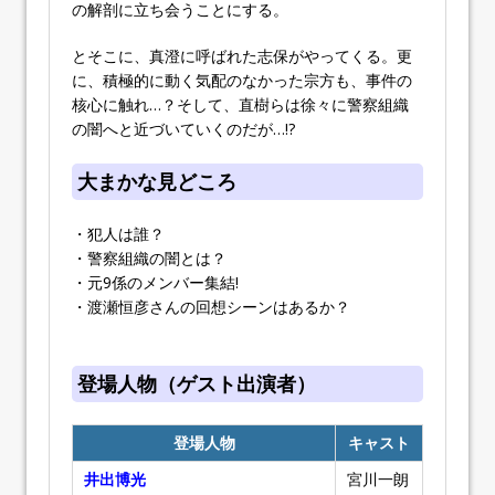
の解剖に立ち会うことにする。
とそこに、真澄に呼ばれた志保がやってくる。更
に、積極的に動く気配のなかった宗方も、事件の
核心に触れ…？そして、直樹らは徐々に警察組織
の闇へと近づいていくのだが…!?
大まかな見どころ
・犯人は誰？
・警察組織の闇とは？
・元9係のメンバー集結!
・渡瀬恒彦さんの回想シーンはあるか？
登場人物（ゲスト出演者）
登場人物
キャスト
井出博光
宮川一朗