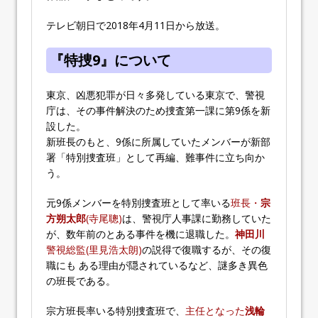
テレビ朝日で2018年4月11日から放送。
『特捜9』について
東京、凶悪犯罪が日々多発している東京で、警視
庁は、その事件解決のため捜査第一課に第9係を新
設した。
新班長のもと、9係に所属していたメンバーが新部
署「特別捜査班」として再編、難事件に立ち向か
う。
元9係メンバーを特別捜査班として率いる
班長・
宗
方朔太郎
(寺尾聰)
は、警視庁人事課に勤務していた
が、数年前のとある事件を機に退職した。
神田川
警視総監(里見浩太朗)
の説得で復職するが、その復
職にも ある理由が隠されているなど、謎多き異色
の班長である。
宗方班長率いる特別捜査班で、
主任となった
浅輪