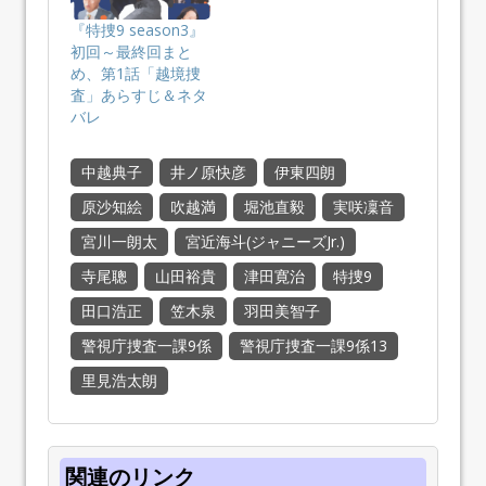
『特捜9 season3』
初回～最終回まと
め、第1話「越境捜
査」あらすじ＆ネタ
バレ
中越典子
井ノ原快彦
伊東四朗
原沙知絵
吹越満
堀池直毅
実咲凜音
宮川一朗太
宮近海斗(ジャニーズJr.)
寺尾聰
山田裕貴
津田寛治
特捜9
田口浩正
笠木泉
羽田美智子
警視庁捜査一課9係
警視庁捜査一課9係13
里見浩太朗
関連のリンク