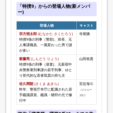
「特捜9」からの登場人物(新メンバ
ー)
登場人物
キャスト
宗方朔太郎
(むなかた さくたろう)
寺尾聰
特捜9係の刑事（警部)、班長、元
人事課職員、一風変わった男で謎
が多い
新藤亮
(しんどう りょう)
山田裕貴
特捜9係の刑事（巡査)、元新宿中
央警察署刑事課の若手刑事、ゆと
り世代的な若者気質の持ち主
佐久間朗
(さくま あきら)
宮近海斗
昨年、警視庁本庁に配属された若
（ジャニー
手鑑識課員、鑑識・猪狩の元で修
ズJr.)
行中