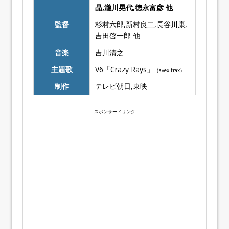
晶,瀧川晃代,徳永富彦 他
監督
杉村六郎,新村良二,長谷川康,
吉田啓一郎 他
音楽
吉川清之
主題歌
V6「Crazy Rays」
（avex trax）
制作
テレビ朝日,東映
スポンサードリンク