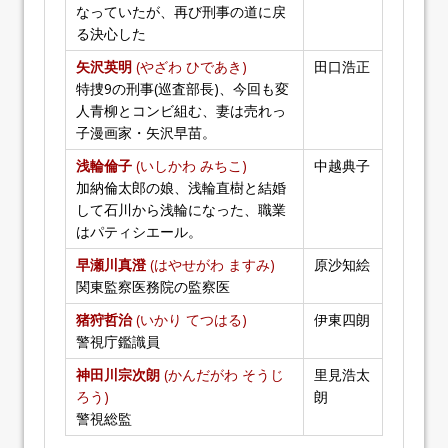
なっていたが、再び刑事の道に戻
る決心した
矢沢英明
(やざわ ひであき)
田口浩正
特捜9の刑事(巡査部長)、今回も変
人青柳とコンビ組む、妻は売れっ
子漫画家・矢沢早苗。
浅輪倫子
(いしかわ みちこ)
中越典子
加納倫太郎の娘、浅輪直樹と結婚
して石川から浅輪になった、職業
はパティシエール。
早瀬川真澄
(はやせがわ ますみ)
原沙知絵
関東監察医務院の監察医
猪狩哲治
(いかり てつはる)
伊東四朗
警視庁鑑識員
神田川宗次朗
(かんだがわ そうじ
里見浩太
ろう)
朗
警視総監