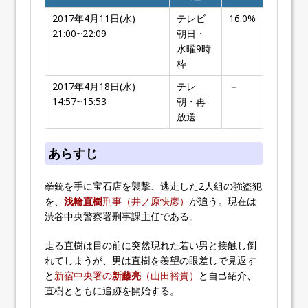
2017年4月11日(水)
テレビ
16.0%
21:00~22:09
朝日・
水曜9時
枠
2017年4月18日(水)
テレ
－
14:57~15:53
朝・再
放送
あらすじ
拳銃を手に宝石店を襲撃、逃走した2人組の強盗犯
を、
浅輪直樹
刑事（井ノ原快彦）
が追う。現在は
渋谷中央警察署刑事課主任である。
走る直樹は目の前に突然現れた若い男と接触し倒
れてしまうが、男は直樹を羨望の眼差しで見返す
と
新宿中央署の
新藤亮
（山田裕貴）
と自己紹介、
直樹とともに追跡を開始する。