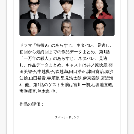
ドラマ『特捜9』のあらすじ、ネタバレ、見逃し、
初回から最終回までの作品データまとめ。第1話
「一万年の殺人」のあらすじ、ネタバレ、見逃
し、作品データまとめ。キャストは井ノ原快彦,羽
田美智子,中越典子,吹越満,田口浩正,津田寛治,原沙
知絵,山田裕貴,寺尾聰,里見浩太朗,伊東四朗,宮近海
斗 他。第1話のゲスト出演は宮川一朗太,堀池直毅,
実咲凜音,笠木泉 他。
作品の評価：
スポンサードリンク