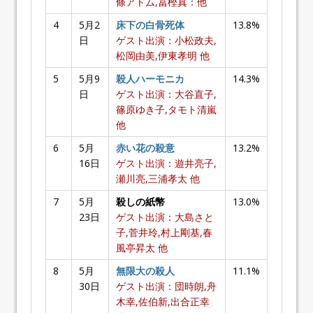
條アトム,冨樫真：他
4
5月2
床下の白骨死体
13.8%
日
ゲスト出演：小松政夫,
松岡由美,伊東孝明 他
5
5月9
殺人ハーモニカ
14.3%
日
ゲスト出演：大谷直子,
篠原ゆき子,タモト清嵐
他
6
5月
赤い花の殺意
13.2%
16日
ゲスト出演：遊井亮子,
瀬川亮,三浦孝太 他
7
5月
殺しの紙幣
13.0%
23日
ゲスト出演：大島さと
子,菅井玲,村上剛基,春
風亭昇太 他
8
5月
無限大の殺人
11.1%
30日
ゲスト出演：団時朗,舟
木幸,佐伯新,出合正幸