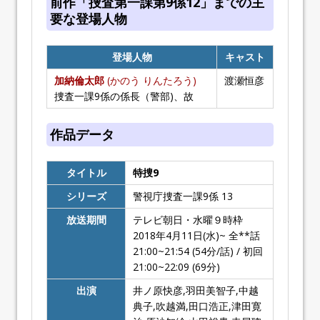
前作「捜査第一課第9係12」までの主
要な登場人物
登場人物
キャスト
加納倫太郎
(かのう りんたろう)
渡瀬恒彦
捜査一課9係の係長（警部)、故
作品データ
タイトル
特捜9
シリーズ
警視庁捜査一課9係 13
放送期間
テレビ朝日・水曜９時枠
2018年4月11日(水)~ 全**話
21:00~21:54 (54分/話) / 初回
21:00~22:09 (69分)
出演
井ノ原快彦,羽田美智子,中越
典子,吹越満,田口浩正,津田寛