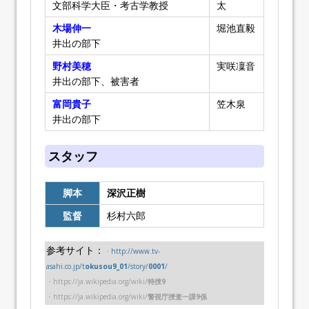
文部科学大臣・考古学教授
太
木場伸一
堀池直毅
井出の部下
野村美穂
実咲凜音
井出の部下、被害者
富岡貴子
笠木泉
井出の部下
スタッフ
脚本
深沢正樹
監督
杉村六郎
参考サイト：
・
http://www.tv-
asahi.co.jp/t
okusou9_01
/story/
0001
/
・https://ja.wikipedia.org/wiki/
特捜9
・https://ja.wikipedia.org/wiki/
警視庁捜査一課9係