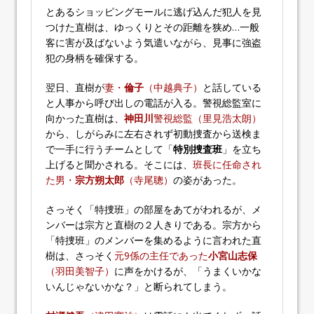
とあるショッピングモールに逃げ込んだ犯人を見
つけた直樹は、ゆっくりとその距離を狭め…一般
客に害が及ばないよう気遣いながら、見事に強盗
犯の身柄を確保する。
翌日、直樹が
妻・
倫子
（中越典子）
と話している
と人事から呼び出しの電話が入る。警視総監室に
向かった直樹は、
神田川
警視総監（里見浩太朗）
から、しがらみに左右されず初動捜査から送検ま
で一手に行うチームとして「
特別捜査班
」を立ち
上げると聞かされる。そこには、
班長に任命され
た男・
宗方朔太郎
（寺尾聰）
の姿があった。
さっそく「特捜班」の部屋をあてがわれるが、メ
ンバーは宗方と直樹の２人きりである。宗方から
「特捜班」のメンバーを集めるように言われた直
樹は、さっそく
元9係の主任であった
小宮山志保
（羽田美智子）
に声をかけるが、「うまくいかな
いんじゃないかな？」と断られてしまう。