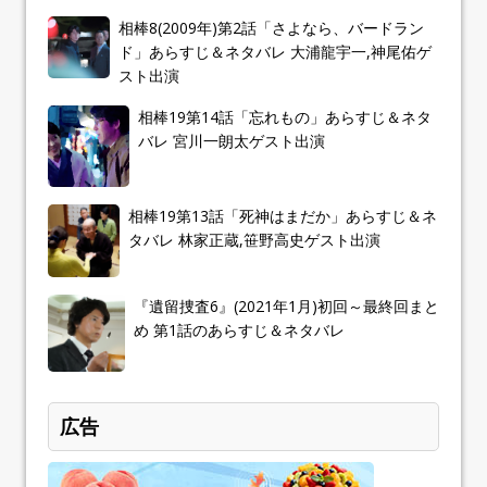
相棒8(2009年)第2話「さよなら、バードラン
ド」あらすじ＆ネタバレ 大浦龍宇一,神尾佑ゲ
スト出演
相棒19第14話「忘れもの」あらすじ＆ネタ
バレ 宮川一朗太ゲスト出演
相棒19第13話「死神はまだか」あらすじ＆ネ
タバレ 林家正蔵,笹野高史ゲスト出演
『遺留捜査6』(2021年1月)初回～最終回まと
め 第1話のあらすじ＆ネタバレ
広告