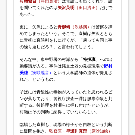
村瀬健吾
（津田寛治）
は電話にも出てくれず、話
を聞いてくれたのは
矢沢英明
（田口浩正）
だけで
あった。
更に、矢沢によると
青柳靖
（吹越満）
は警察を辞
めてしまったという。そこで、直樹は矢沢ととも
に青柳に直談判をしに行くが、「戻っても同じ事
の繰り返しだろ？」と言われてしまう。
そんな中、東中野署の村瀬から「
特捜班
」への出
動要請が入る。事件は縄文土器の発掘現場で
野村
美穂
（実咲凜音）
という大学講師の遺体が発見さ
れた、というもの。
そばには青酸性の毒物が入っていたと思われるビ
ンが落ちており、警視庁捜査一課は服毒◎殺と判
断する。後処理を村瀬らに押し付けたというが、
村瀬はその判断に納得していないらしい。
臨場した直樹も、現場の様子から自殺という判断
に疑問を抱き、
監察医・
早瀬川真澄
（原沙知絵）