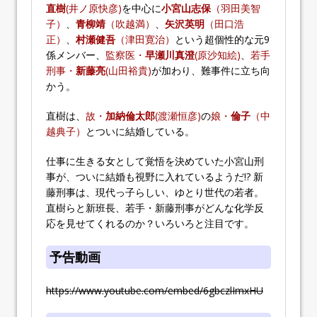
直樹
(井ノ原快彦)
を中心に
小宮山志保
（羽田美智
子）
、
青柳靖
（吹越満）
、
矢沢英明
（田口浩
正）
、
村瀬健吾
（津田寛治）
という超個性的な元9
係メンバー、
監察医・
早瀬川真澄
(原沙知絵)
、
若手
刑事・
新藤亮
(山田裕貴)
が加わり、難事件に立ち向
かう。
直樹は、
故・
加納倫太郎
(渡瀬恒彦)
の
娘・
倫子
（中
越典子）
とついに結婚している。
仕事に生きる女として覚悟を決めていた小宮山刑
事が、ついに結婚も視野に入れているようだ!? 新
藤刑事は、現代っ子らしい、ゆとり世代の若者。
直樹らと新班長、若手・新藤刑事がどんな化学反
応を見せてくれるのか？いろいろと注目です。
予告動画
https://www.youtube.com/embed/6gbczlImxHU