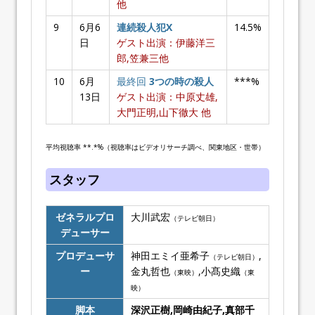
他
9
6月6
連続殺人犯X
14.5%
日
ゲスト出演：伊藤洋三
郎,笠兼三他
10
6月
最終回
3つの時の殺人
***%
13日
ゲスト出演：中原丈雄,
大門正明,山下徹大 他
平均視聴率 **.*%（視聴率はビデオリサーチ調べ、関東地区・世帯）
スタッフ
ゼネラルプロ
大川武宏
（テレビ朝日）
デューサー
プロデューサ
神田エミイ亜希子
,
（テレビ朝日）
ー
金丸哲也
,小髙史織
（東映）
（東
映）
脚本
深沢正樹,岡崎由紀子,真部千