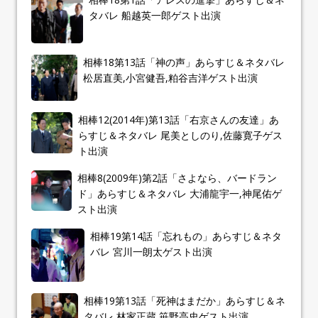
タバレ 船越英一郎ゲスト出演
相棒18第13話「神の声」あらすじ＆ネタバレ
松居直美,小宮健吾,粕谷吉洋ゲスト出演
相棒12(2014年)第13話「右京さんの友達」あ
らすじ＆ネタバレ 尾美としのり,佐藤寛子ゲス
ト出演
相棒8(2009年)第2話「さよなら、バードラン
ド」あらすじ＆ネタバレ 大浦龍宇一,神尾佑ゲ
スト出演
相棒19第14話「忘れもの」あらすじ＆ネタ
バレ 宮川一朗太ゲスト出演
相棒19第13話「死神はまだか」あらすじ＆ネ
タバレ 林家正蔵,笹野高史ゲスト出演