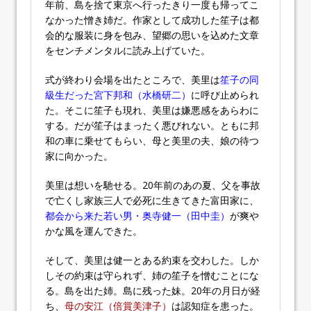
年前、島を捨て東京へ行ったきり一度も帰ってこ
なかった憎き姉だ。作家として成功した笙子は都
会的な服装に身を包み、望郷の思いを込めた文章
をセンチメンタルに読み上げていた。
式が終わり会場を出たところで、美里は
笙子の同
級生だった宮下邦和（水橋研二）
に呼び止められ
た。そこに笙子も現れ、美里は嫌悪感をあらわに
する。だが笙子はまったく悪びれない。ともに邦
和の車に乗せてもらい、母と美里の夫、娘の待つ
家に向かった。
美里は想いを馳せる。20年前のあの夏、父を事故
で亡くし家族三人で必死に生きてきた富田家に、
都会から来た若い男・奥寺健一（田中圭）
が爽や
かな風を運んできた。
そして、美里は健一とある約束を交わした。しか
しその約束は守られず、姉の笙子を憎むことにな
る。島を出た姉。島に残った妹。20年の月日が経
ち、
母の安江（倍賞美津子）
は認知症を患った。