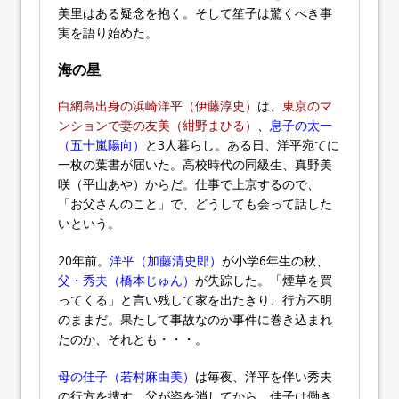
美里はある疑念を抱く。そして笙子は驚くべき事
実を語り始めた。
海の星
白網島出身の浜崎洋平（伊藤淳史）
は、
東京のマ
ンションで妻の友美（紺野まひる）
、
息子の太一
（五十嵐陽向）
と3人暮らし。ある日、洋平宛てに
一枚の葉書が届いた。高校時代の同級生、真野美
咲（平山あや）からだ。仕事で上京するので、
「お父さんのこと」で、どうしても会って話した
いという。
20年前。
洋平（加藤清史郎）
が小学6年生の秋、
父・秀夫（橋本じゅん）
が失踪した。「煙草を買
ってくる」と言い残して家を出たきり、行方不明
のままだ。果たして事故なのか事件に巻き込まれ
たのか、それとも・・・。
母の佳子（若村麻由美）
は毎夜、洋平を伴い秀夫
の行方を捜す。父が姿を消してから、佳子は働き