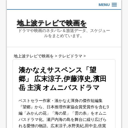
MENU
地上波テレビで映画を
ドラマや映画のネタバレ＆放送データ、スケジュー
ルをまとめています。
地上波テレビで映画を
>
テレビドラマ
>
湊かなえサスペンス「望
郷」 広末涼子,伊藤淳史,濱田
岳 主演 オムニバスドラマ
ベストセラー作家・湊かなえ渾身の傑作短編集
『望郷』から、日本推理作家協会賞受賞作を含む3
編「みかんの花」「海の星」「雲の糸」をオムニ
バスドラマ化。瀬戸内海の島を舞台に繰り広げら
れる愛憎の物語。広末涼子,水野美紀,田中圭,倍賞