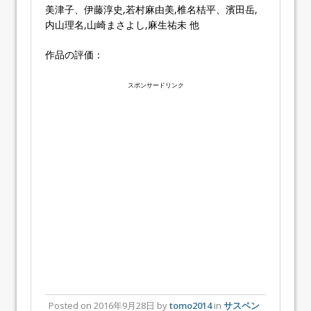
美津子、伊藤淳史,若村麻由美,椎名桔平、濱田岳,
内山理名,山崎まさよし,麻生祐未 他
作品の評価：
スポンサードリンク
Posted on
2016年9月28日
by
tomo2014
in
サスペン