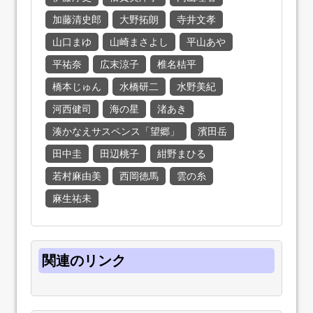
加藤清史郎
大野拓朗
寺井文孝
山口まゆ
山崎まさよし
平山あや
平祐奈
広末涼子
椎名桔平
橋本じゅん
水橋研二
水野美紀
河西健司
海の星
渚あき
湊かなえサスペンス「望郷」
濱田岳
田中圭
田辺桃子
紺野まひる
若村麻由美
西岡徳馬
雲の糸
麻生祐未
関連のリンク