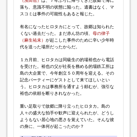
（濱田岳）
は、７年ぶりに帰ってきた故郷で海に
落ち、意識不明の状態に陥った。遺書はなく、マ
スコミは事件の可能性もあると報じた。
有名になったヒロタカにとって、故郷は知られた
くない過去だった。まだ赤ん坊の頃、
母の律子
（麻生祐未）
が起こした事件のために辛い少年時
代を送った場所だったからだ。
１カ月前、ヒロタカは同級生の的場裕也から電話
を受けた。裕也の父が社長を務める的場鉄工所は
島の大企業で、今年創立５０周年を迎える。その
記念パーティーにゲストとして来てほしいとい
う。ヒロタカは事務所を通すよう頼むが、強引な
裕也の依頼を断りきれなかった。
重い足取りで故郷に降り立ったヒロタカ。島の
人々の盛大な拍手や歓声に迎えられたが、どうし
ようもない居心地の悪さを覚えていた。そんな彼
の身に、一体何が起こったのか？