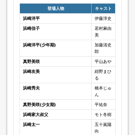
登場人物
キャスト
浜崎洋平
伊藤淳史
浜崎佳子
若村麻由
美
浜崎洋平(少年期)
加藤清史
郎
真野美咲
平山あや
浜崎友美
紺野まひ
る
浜崎秀夫
橋本じゅ
ん
真野美咲(少女期)
平祐奈
浜崎家大叔父
モト冬樹
浜崎太一
五十嵐陽
向