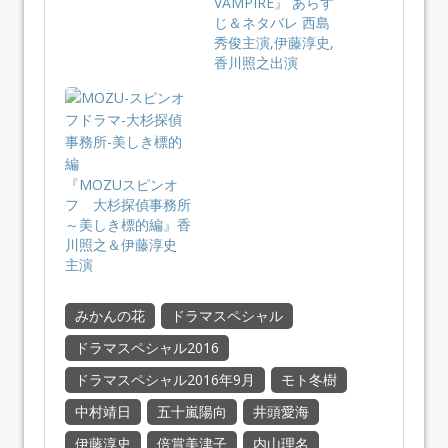
VAMPIRE』 あらす
じ＆ネタバレ 西島
秀俊主演,伊藤淳史,
香川照之出演
『MOZUスピンオ
フ 大杉探偵事務所
～美しき標的編』香
川照之＆伊藤淳史
主演
みかんの花
ドラマスペシャル
ドラマスペシャル2016
ドラマスペシャル2016年9月
モト冬樹
中村靖日
五十嵐陽向
井頭愛海
伊藤淳史
倍賞美津子
内山理名