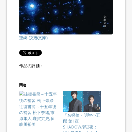
望郷 (文春文庫)
作品の評価：
関連
往復書簡～十五年後
の補習 松下奈緒,市
『名探偵・明智小五
原隼人,鹿賀丈史,多
郎 第1夜：
岐川裕美
SHADOW/第2夜：