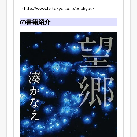
・http://www.tv-tokyo.co.jp/boukyou/
の書籍紹介