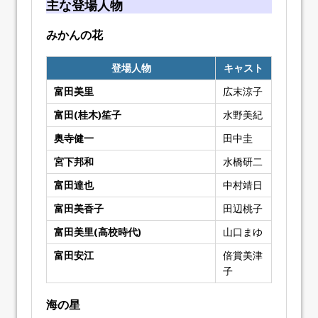
主な登場人物
みかんの花
登場人物
キャスト
富田美里
広末涼子
富田(桂木)笙子
水野美紀
奥寺健一
田中圭
宮下邦和
水橋研二
富田達也
中村靖日
富田美香子
田辺桃子
富田美里(高校時代)
山口まゆ
富田安江
倍賞美津
子
海の星