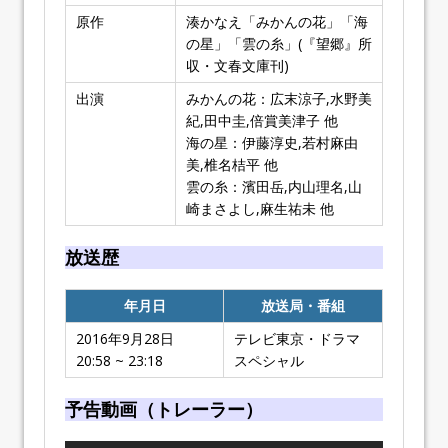
原作
湊かなえ「みかんの花」「海
の星」「雲の糸」(『望郷』所
収・文春文庫刊)
出演
みかんの花：広末涼子,水野美
紀,田中圭,倍賞美津子 他
海の星：伊藤淳史,若村麻由
美,椎名桔平 他
雲の糸：濱田岳,内山理名,山
崎まさよし,麻生祐未 他
放送歴
年月日
放送局・番組
2016年9月28日
テレビ東京・ドラマ
20:58 ~ 23:18
スペシャル
予告動画（トレーラー）