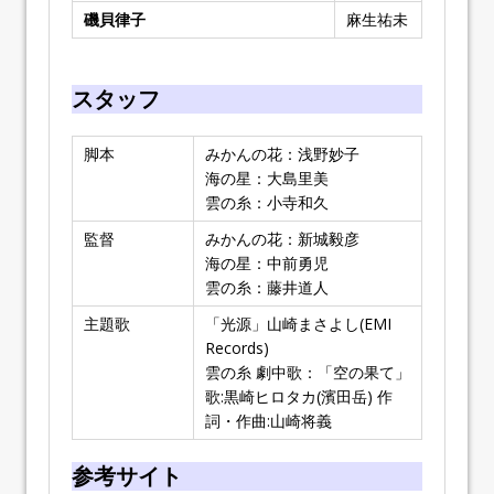
磯貝律子
麻生祐未
スタッフ
脚本
みかんの花：浅野妙子
海の星：大島里美
雲の糸：小寺和久
監督
みかんの花：新城毅彦
海の星：中前勇児
雲の糸：藤井道人
主題歌
「光源」山崎まさよし(EMI
Records)
雲の糸 劇中歌：「空の果て」
歌:黒崎ヒロタカ(濱田岳) 作
詞・作曲:山崎将義
参考サイト