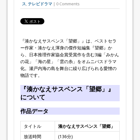
ス
,
テレビドラマ
| 0 Comments
『湊かなえサスペンス「望郷」』は、ベストセラ
ー作家・湊かなえ渾身の傑作短編集『望郷』か
ら、日本推理作家協会賞受賞作を含む3編「みかん
の花」「海の星」「雲の糸」をオムニバスドラマ
化。瀬戸内海の島を舞台に繰り広げられる愛憎の
物語です。
『湊かなえサスペンス「望郷」』
について
作品データ
タイトル
湊かなえサスペンス「望郷」
放送時間
(136分)