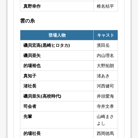
真野幸作
椎名桔平
雲の糸
登場人物
キャスト
磯貝宏高(黒崎ヒロタカ)
濱田岳
磯貝亜矢
内山理名
的場裕也
大野拓朗
真知子
渚あき
渚社長
河西健司
磯貝亜矢(高校時代)
井頭愛海
司会者
寺井文孝
先輩
山崎まさ
よし
的場社長
西岡徳馬