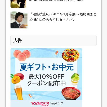
『遺留捜査6』(2021年1月)初回～最終回まと
め 第1話のあらすじ＆ネタバレ
広告