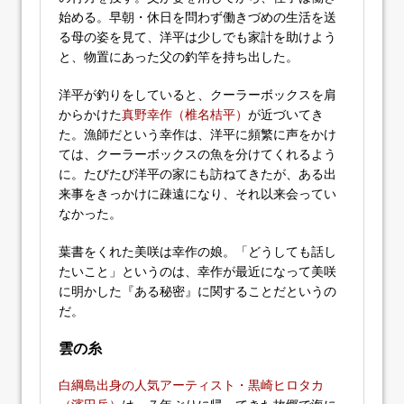
始める。早朝・休日を問わず働きづめの生活を送
る母の姿を見て、洋平は少しでも家計を助けよう
と、物置にあった父の釣竿を持ち出した。
洋平が釣りをしていると、クーラーボックスを肩
からかけた
真野幸作（椎名桔平）
が近づいてき
た。漁師だという幸作は、洋平に頻繁に声をかけ
ては、クーラーボックスの魚を分けてくれるよう
に。たびたび洋平の家にも訪ねてきたが、ある出
来事をきっかけに疎遠になり、それ以来会ってい
なかった。
葉書をくれた美咲は幸作の娘。「どうしても話し
たいこと」というのは、幸作が最近になって美咲
に明かした『ある秘密』に関することだというの
だ。
雲の糸
白綱島出身の人気アーティスト・黒崎ヒロタカ