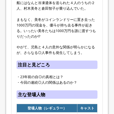
船にはなんと冷凍遺体を送られた４人のうちの２
人、村木美冬と倉田智子が乗り込んでいた。
まもなく、美冬がコインランドリーに置き去った
1000万円の現金を、優斗が持ち去る事件が起き
る。いったい美冬たちは1000万円を誰に渡すつも
りだったのか!?
やがて、児島と４人の意外な関係が明らかになる
が、さらなる◎人事件も発生してしまう。
注目と見どころ
・23年前の自◎の真相とは？
・今回の連続◎人の関係はあるのか？
主な登場人物
登場人物（レギュラー）
キャスト