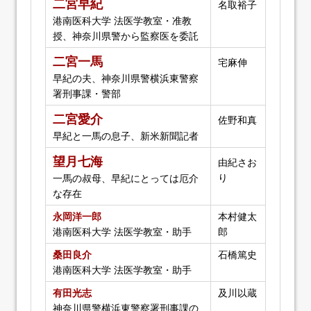
二宮早紀
名取裕子
港南医科大学 法医学教室・准教
授、神奈川県警から監察医を委託
二宮一馬
宅麻伸
早紀の夫、神奈川県警横浜東警察
署刑事課・警部
二宮愛介
佐野和真
早紀と一馬の息子、新米新聞記者
望月七海
由紀さお
り
一馬の叔母、早紀にとっては厄介
な存在
永岡洋一郎
本村健太
港南医科大学 法医学教室・助手
郎
桑田良介
石橋篤史
港南医科大学 法医学教室・助手
有田光志
及川以蔵
神奈川県警横浜東警察署刑事課の