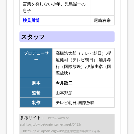
言葉を発しない少年、児島誠一の
息子
検見川博
尾崎右宗
スタッフ
プロデューサ
高橋浩太郎（テレビ朝日）,稲
ー
垣健司（テレビ朝日）,浦井孝
行（国際放映）,伊藤由彦（国
際放映）
脚本
今井詔二
監督
山本邦彦
制作
テレビ朝日,国際放映
参考サイト：
・http://www.tv-
asahi.co.jp/dwide/contents/nextweek/0133/
・https://ja.wikipedia.org/wiki/法医学教室の事件ファイル