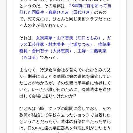
というのだ。その遺体は、
23年前に首を吊って自
◎した同級生・真島ひとみ（田代りさ）
のもの
で、宛て先には、ひとみと同じ美術クラブだった
４人の名が書かれていた。
それは、
女実業家・山下恵美（江口ともみ）
、
ガ
ラス工芸作家・村木美冬（七瀬なつみ）
、
病院事
務員・倉田智子（大路恵美）
、
主婦・工藤明菜
（ちはる）
であった。
まもなく、冷凍倉庫会社を営んでいたひとみの父
が、別荘に備えた冷凍庫に娘の遺体を保管してい
たことがわかるが、その父親は半年前に他界して
いた。いったい誰が何のために、冷凍遺体を運び
出して会場に送りつけたのか!?
ひとみは当時、クラブの顧問に恋しており、その
教師が結婚して学校を去ったショックで自殺した
ということだったが、遺体の解剖に当たった早紀
は、口の中に歯の矯正器具を無理に剥がしたよう