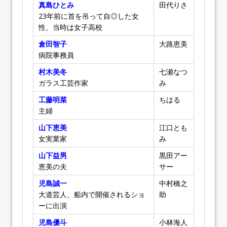
真島ひとみ
田代りさ
23年前に首を吊って自◎した女
性、当時は女子高校
倉田智子
大路恵美
病院事務員
村木美冬
七瀬なつ
ガラス工芸作家
み
工藤明菜
ちはる
主婦
山下恵美
江口とも
女実業家
み
山下益男
黒田アー
恵美の夫
サー
児島誠一
中村橋之
大道芸人、船内で開催されるショ
助
ーに出演
児島優斗
小林海人