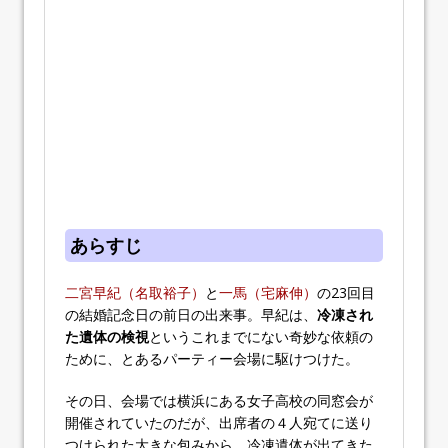
あらすじ
二宮早紀（名取裕子）
と
一馬（宅麻伸）
の23回目
の結婚記念日の前日の出来事。早紀は、
冷凍され
た遺体の検視
というこれまでにない奇妙な依頼の
ために、とあるパーティー会場に駆けつけた。
その日、会場では横浜にある女子高校の同窓会が
開催されていたのだが、出席者の４人宛てに送り
つけられた大きな包みから、冷凍遺体が出てきた