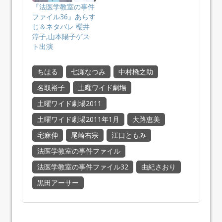
『法医学教室の事件
ファイル36』あらす
じ＆ネタバレ 櫻井
淳子,山本陽子ゲス
ト出演
ちはる
七瀬なつみ
中村橋之助
名取裕子
土曜ワイド劇場
土曜ワイド劇場2011
土曜ワイド劇場2011年1月
大路恵美
宅麻伸
尾崎右宗
江口ともみ
法医学教室の事件ファイル
法医学教室の事件ファイル32
由紀さおり
黒田アーサー