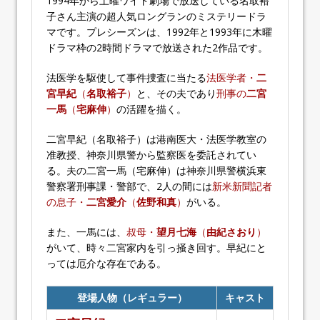
1994年から土曜ワイド劇場で放送している名取裕
子さん主演の超人気ロングランのミステリードラ
マです。プレシーズンは、1992年と1993年に木曜
ドラマ枠の2時間ドラマで放送された2作品です。
法医学を駆使して事件捜査に当たる
法医学者・
二
宮早紀
（
名取裕子
）
と、その夫であり
刑事の
二宮
一馬
（
宅麻伸
）
の活躍を描く。
二宮早紀（名取裕子）は港南医大・法医学教室の
准教授、神奈川県警から監察医を委託されてい
る。夫の二宮一馬（宅麻伸）は神奈川県警横浜東
警察署刑事課・警部で、2人の間には
新米新聞記者
の息子・
二宮愛介
（
佐野和真
）
がいる。
また、一馬には、
叔母・
望月七海
（
由紀さおり
）
がいて、時々二宮家内を引っ掻き回す。早紀にと
っては厄介な存在である。
登場人物（レギュラー）
キャスト