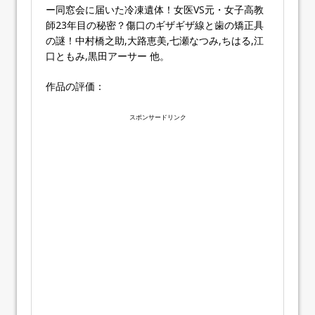
ー同窓会に届いた冷凍遺体！女医VS元・女子高教
師23年目の秘密？傷口のギザギザ線と歯の矯正具
の謎！中村橋之助,大路恵美,七瀬なつみ,ちはる,江
口ともみ,黒田アーサー 他。
作品の評価：
スポンサードリンク