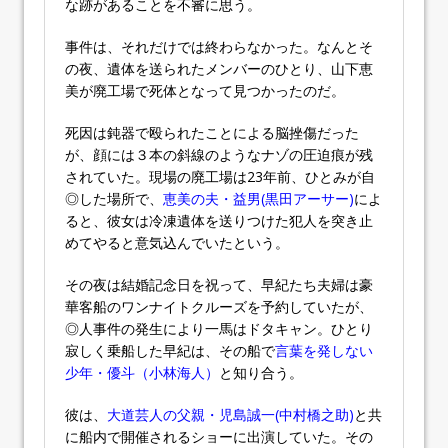
な跡があることを不審に思う。
事件は、それだけでは終わらなかった。なんとそ
の夜、遺体を送られたメンバーのひとり、山下恵
美が廃工場で死体となって見つかったのだ。
死因は鈍器で殴られたことによる脳挫傷だった
が、顔には３本の斜線のようなナゾの圧迫痕が残
されていた。現場の廃工場は23年前、ひとみが自
◎した場所で、
恵美の夫・益男(黒田アーサー)
によ
ると、彼女は冷凍遺体を送りつけた犯人を突き止
めてやると意気込んでいたという。
その夜は結婚記念日を祝って、早紀たち夫婦は豪
華客船のワンナイトクルーズを予約していたが、
◎人事件の発生により一馬はドタキャン。ひとり
寂しく乗船した早紀は、その船で
言葉を発しない
少年・優斗（小林海人）
と知り合う。
彼は、
大道芸人の父親・児島誠一(中村橋之助)
と共
に船内で開催されるショーに出演していた。その