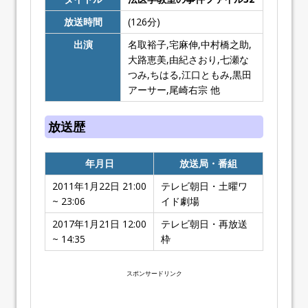
放送時間
(126分)
出演
名取裕子,宅麻伸,中村橋之助,
大路恵美,由紀さおり,七瀬な
つみ,ちはる,江口ともみ,黒田
アーサー,尾崎右宗 他
放送歴
年月日
放送局・番組
2011年1月22日 21:00
テレビ朝日・土曜ワ
~ 23:06
イド劇場
2017年1月21日 12:00
テレビ朝日・再放送
~ 14:35
枠
スポンサードリンク