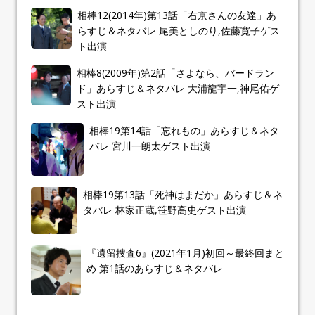
相棒12(2014年)第13話「右京さんの友達」あ
らすじ＆ネタバレ 尾美としのり,佐藤寛子ゲス
ト出演
相棒8(2009年)第2話「さよなら、バードラン
ド」あらすじ＆ネタバレ 大浦龍宇一,神尾佑ゲ
スト出演
相棒19第14話「忘れもの」あらすじ＆ネタ
バレ 宮川一朗太ゲスト出演
相棒19第13話「死神はまだか」あらすじ＆ネ
タバレ 林家正蔵,笹野高史ゲスト出演
『遺留捜査6』(2021年1月)初回～最終回まと
め 第1話のあらすじ＆ネタバレ