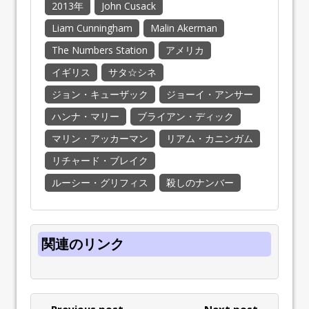
2013年
John Cusack
Liam Cunningham
Malin Akerman
The Numbers Station
アメリカ
イギリス
サタ☆シネ
ジョン・キューザック
ジョーイ・アンサー
ハンナ・マリー
ブライアン・ディック
マリン・アッカーマン
リアム・カニンガム
リチャード・ブレイク
ルーシー・グリフィス
殺しのナンバー
関連のリンク