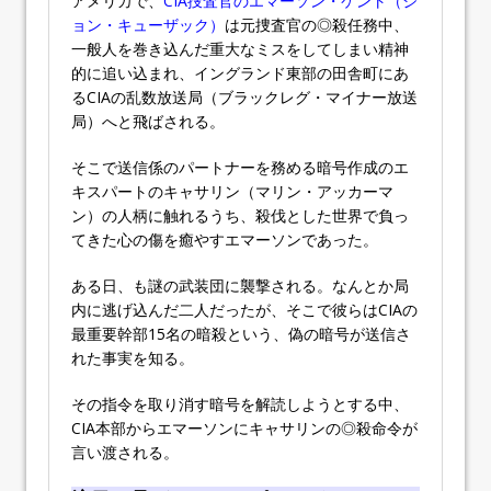
アメリカで、
CIA捜査官のエマーソン・ケント（ジ
ョン・キューザック）
は元捜査官の◎殺任務中、
一般人を巻き込んだ重大なミスをしてしまい精神
的に追い込まれ、イングランド東部の田舎町にあ
るCIAの乱数放送局（ブラックレグ・マイナー放送
局）へと飛ばされる。
そこで送信係のパートナーを務める暗号作成のエ
キスパートのキャサリン（マリン・アッカーマ
ン）の人柄に触れるうち、殺伐とした世界で負っ
てきた心の傷を癒やすエマーソンであった。
ある日、も謎の武装団に襲撃される。なんとか局
内に逃げ込んだ二人だったが、そこで彼らはCIAの
最重要幹部15名の暗殺という、偽の暗号が送信さ
れた事実を知る。
その指令を取り消す暗号を解読しようとする中、
CIA本部からエマーソンにキャサリンの◎殺命令が
言い渡される。