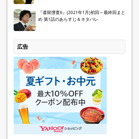
『遺留捜査6』(2021年1月)初回～最終回まと
め 第1話のあらすじ＆ネタバレ
広告