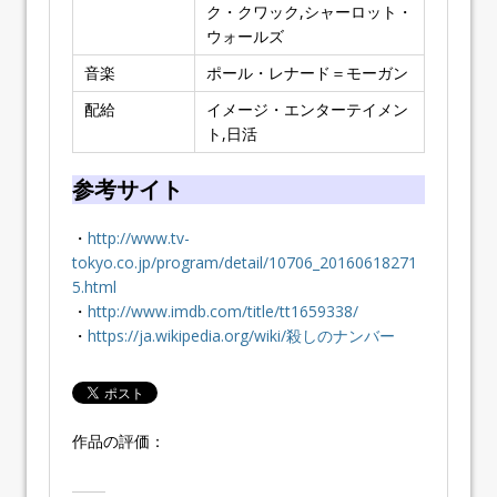
ク・クワック,シャーロット・
ウォールズ
音楽
ポール・レナード＝モーガン
配給
イメージ・エンターテイメン
ト,日活
参考サイト
・
http://www.tv-
tokyo.co.jp/program/detail/10706_20160618271
5.html
・
http://www.imdb.com/title/tt1659338/
・
https://ja.wikipedia.org/wiki/殺しのナンバー
作品の評価：