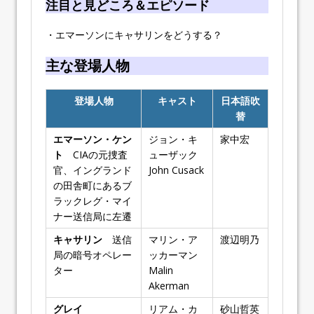
注目と見どころ＆エピソード
・エマーソンにキャサリンをどうする？
主な登場人物
登場人物
キャスト
日本語吹
替
エマーソン・ケン
ジョン・キ
家中宏
ト
CIAの元捜査
ューザック
官、イングランド
John Cusack
の田舎町にあるブ
ラックレグ・マイ
ナー送信局に左遷
キャサリン
送信
マリン・ア
渡辺明乃
局の暗号オペレー
ッカーマン
ター
Malin
Akerman
グレイ
リアム・カ
砂山哲英