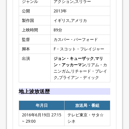
ジャンル
アクション,スリラー
公開
2013
年
製作国
イギリス,アメリカ
上映時間
89
分
監督
カスパー・バーフォード
脚本
F・スコット・フレイジャー
出演
ジョン・キューザック
,
マリ
ン・アッカーマン
,リアム・カ
ニンガム,リチャード・ブレイ
ク,ブライアン・ディック
地上波放送歴
年月日
放送局・番組
2016年6月19日 27:15
テレビ東京・サタ☆
~ 29:00
シネ