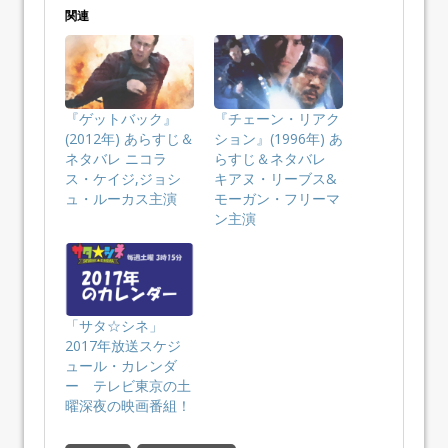
関連
『ゲットバック』
『チェーン・リアク
(2012年) あらすじ＆
ション』(1996年) あ
ネタバレ ニコラ
らすじ＆ネタバレ
ス・ケイジ,ジョシ
キアヌ・リーブス&
ュ・ルーカス主演
モーガン・フリーマ
ン主演
「サタ☆シネ」
2017年放送スケジ
ュール・カレンダ
ー テレビ東京の土
曜深夜の映画番組！