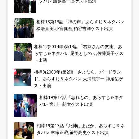
タバレ 船越英一郎ゲスト出演
相棒18第13話「神の声」あらすじ＆ネタバレ
松居直美,小宮健吾,粕谷吉洋ゲスト出演
相棒12(2014年)第13話「右京さんの友達」あ
らすじ＆ネタバレ 尾美としのり,佐藤寛子ゲス
ト出演
相棒8(2009年)第2話「さよなら、バードラン
ド」あらすじ＆ネタバレ 大浦龍宇一,神尾佑ゲ
スト出演
相棒19第14話「忘れもの」あらすじ＆ネタ
バレ 宮川一朗太ゲスト出演
相棒19第13話「死神はまだか」あらすじ＆ネ
タバレ 林家正蔵,笹野高史ゲスト出演