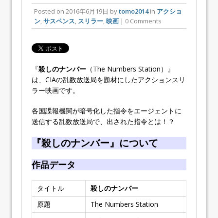
Posted on
2016年6月19日
by
tomo2014
in
アクショ
ン
,
サスペンス
,
スリラー
,
映画
| 0 Comments
『
殺しのナンバー
（The Numbers Station）』
は、CIAの乱数放送局を題材にしたアクションスリ
ラー映画です。
各国諜報機関が暗号化した指令をエージェントに
送信する乱数放送局で、出された指令とは！？
『殺しのナンバー』について
作品データ
タイトル
殺しのナンバー
原題
The Numbers Station