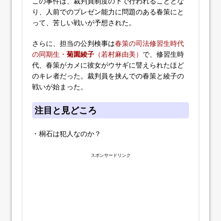
この事件は、裁判員制度の下で行われることとな
り、人前でのプレゼン能力に問題のある春策にと
って、苦しい戦いが予想された。
さらに、担当の公判検事は
春策の司法修習生時代
の同期生・
菊園綾子
（若村麻由美）
で、修習生時
代、春策がカメに彼女がウサギに譬えられたほど
のキレ者だった。裁判員を挟んでの春策と綾子の
戦いが始まった。
注目と見どころ
・桐石は犯人なのか？
スポンサードリンク