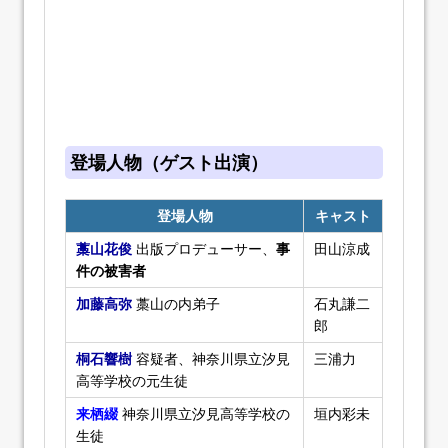
登場人物（ゲスト出演）
登場人物
キャスト
藁山花俊
出版プロデューサー、
事
田山涼成
件の被害者
加藤高弥
藁山の内弟子
石丸謙二
郎
桐石響樹
容疑者、神奈川県立汐見
三浦力
高等学校の元生徒
来栖綴
神奈川県立汐見高等学校の
垣内彩未
生徒