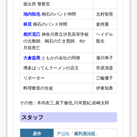
派出所 警察官
池内拓也
桐石のバンド仲間
北村智晃
林亘
桐石のバンド仲間
倉持翼
相沢克己
神奈川県立汐見高等学校
ヘイデル
の元教師、桐石の亡き恩師、4か
龍生
月前死亡
大倉益美
ともかの会社の同僚
瀬川寿子
博多ばってんラーメンの店主
市原清彦
リポーター
三輪優子
料理教室の生徒
伊東知香
その他：木内友三,真下修也,川岸貴紀,岩崎太郎
スタッフ
原作
芦辺拓「
裁判員法廷
」