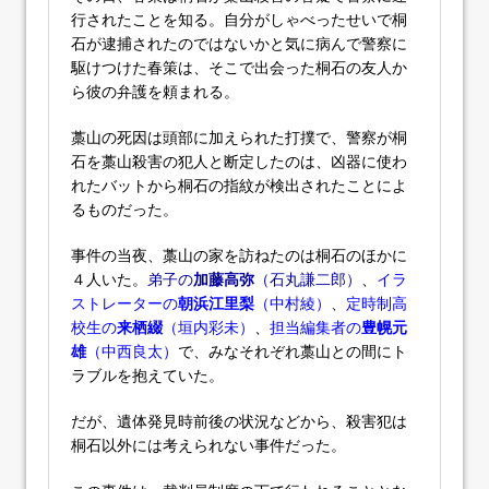
行されたことを知る。自分がしゃべったせいで桐
石が逮捕されたのではないかと気に病んで警察に
駆けつけた春策は、そこで出会った桐石の友人か
ら彼の弁護を頼まれる。
藁山の死因は頭部に加えられた打撲で、警察が桐
石を藁山殺害の犯人と断定したのは、凶器に使わ
れたバットから桐石の指紋が検出されたことによ
るものだった。
事件の当夜、藁山の家を訪ねたのは桐石のほかに
４人いた。
弟子の
加藤高弥
（石丸謙二郎）
、
イラ
ストレーターの
朝浜江里梨
（中村綾）
、
定時制高
校生の
来栖綴
（垣内彩未）
、
担当編集者の
豊幌元
雄
（中西良太）
で、みなそれぞれ藁山との間にト
ラブルを抱えていた。
だが、遺体発見時前後の状況などから、殺害犯は
桐石以外には考えられない事件だった。