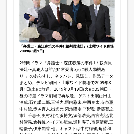
『弁護士・森江春策の事件1 裁判員法廷』(土曜ワイド劇場
2009年8月1日)
2時間ドラマ『弁護士・森江春策の事件1 / 裁判員
法廷〜真犯人は誰だ!? 容疑者5人に殺人動機あ
り!!』のあらすじ、ネタバレ、見逃し、作品データ
まとめ。テレビ朝日・土曜ワイド劇場で2009年8
月1日(土)に放送。2019年3月19日(火)にBS朝日・
昼の特選ドラマ劇場で再放送。ゲスト出演は田山
涼成,石丸謙二郎,三浦力,垣内彩未,中西良太,寺泉憲,
中村綾,赤塚真人,出光元,菊池隆則,平野稔,伊藤智之,
市川千恵子,奥村利治,浜博文,須部浩美,西宮充記,北
村智晃,倉持翼,ヘイデル龍生,瀬川寿子,市原清彦,三
輪優子,伊東知香 他。キャストは中村梅雀,角替和