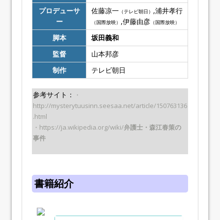
プロデューサ
佐藤凉一
,浦井孝行
（テレビ朝日）
ー
,伊藤由彦
（国際放映）
（国際放映）
脚本
坂田義和
監督
山本邦彦
制作
テレビ朝日
参考サイト：
・
http://mysterytuusinn.seesaa.net/article/150763136
.html
・https://ja.wikipedia.org/wiki/
弁護士・森江春策の
事件
書籍紹介