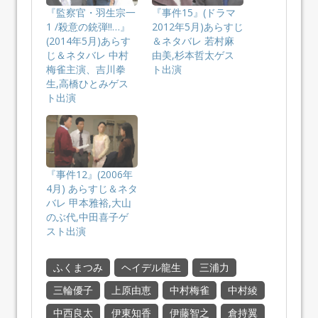
『監察官・羽生宗一
『事件15』(ドラマ
1 /殺意の銃弾!!…』
2012年5月)あらすじ
(2014年5月)あらす
＆ネタバレ 若村麻
じ＆ネタバレ 中村
由美,杉本哲太ゲス
梅雀主演、吉川拳
ト出演
生,高橋ひとみゲス
ト出演
『事件12』(2006年
4月) あらすじ＆ネタ
バレ 甲本雅裕,大山
のぶ代,中田喜子ゲ
スト出演
ふくまつみ
ヘイデル龍生
三浦力
三輪優子
上原由恵
中村梅雀
中村綾
中西良太
伊東知香
伊藤智之
倉持翼