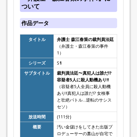
ついて
作品データ
タイトル
弁護士 森江春策の裁判員法廷
（弁護士・森江春策の事件
1）
シリーズ
S
1
サブタイトル
裁判員法廷〜真犯人は誰だ!?
容疑者5人に殺人動機あり!!
（容疑者5人全員に殺人動機
あり!!真犯人は誰だ!? 女検事
と壮絶バトル…逆転のサシス
セソ）
放送時間
(111分)
概要
汚い金儲けをしてきた出版プ
ロデューサーの藁山が自宅で