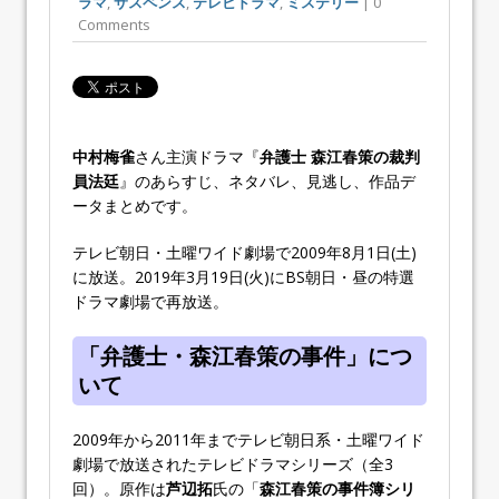
ラマ
,
サスペンス
,
テレビドラマ
,
ミステリー
| 0
Comments
中村梅雀
さん主演ドラマ『
弁護士 森江春策の裁判
員法廷
』のあらすじ、ネタバレ、見逃し、作品デ
ータまとめです。
テレビ朝日・土曜ワイド劇場で2009年8月1日(土)
に放送。2019年3月19日(火)にBS朝日・昼の特選
ドラマ劇場で再放送。
「弁護士・森江春策の事件」につ
いて
2009年から2011年までテレビ朝日系・土曜ワイド
劇場で放送されたテレビドラマシリーズ（全3
回）。原作は
芦辺拓
氏の「
森江春策の事件簿シリ