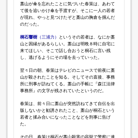
藁山が傘を忘れたことに気づいた春策は、あわて
て後を追いかけ傘を手渡すが、そこに一人の若者
が現れ、やっと見つけたぞと藁山の胸倉を掴んだ
のだった。
桐石響樹
（三浦力）
というその若者は、なにか藁
山と因縁があるらしい。藁山は明晩８時に自宅に
来てほしい、そこで話し合おうと桐石に言い残
し、逃げるようにその場を去っていった。
翌々日の朝、春策はテレビのニュースで前夜に藁
山が殺されたことを知る。そしてその直後、事務
所に刑事が訪ねてくる。藁山の手帳に『森江法律
事務所』の文字が残されていたというのだ。
春策は、前々日に藁山が突然訪ねてきて自伝を出
版しないかと勧誘されたこと、藁山が桐石という
若者と揉み合いになったことなどを刑事に告げ
た。
その日、春策は桐石が藁山殺害の容疑で警察に連