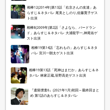
相棒12(2014年)第13話「右京さんの友達」あ
らすじ＆ネタバレ 尾美としのり,佐藤寛子ゲス
ト出演
相棒8(2009年)第2話「さよなら、バードラン
ド」あらすじ＆ネタバレ 大浦龍宇一,神尾佑ゲ
スト出演
相棒19第14話「忘れもの」あらすじ＆ネタ
バレ 宮川一朗太ゲスト出演
相棒19第13話「死神はまだか」あらすじ＆ネ
タバレ 林家正蔵,笹野高史ゲスト出演
『遺留捜査6』(2021年1月)初回～最終回まと
め 第1話のあらすじ＆ネタバレ