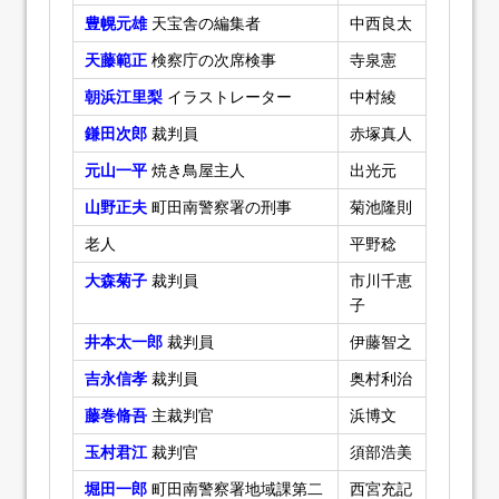
豊幌元雄
天宝舎の編集者
中西良太
天藤範正
検察庁の次席検事
寺泉憲
朝浜江里梨
イラストレーター
中村綾
鎌田次郎
裁判員
赤塚真人
元山一平
焼き鳥屋主人
出光元
山野正夫
町田南警察署の刑事
菊池隆則
老人
平野稔
大森菊子
裁判員
市川千恵
子
井本太一郎
裁判員
伊藤智之
吉永信孝
裁判員
奥村利治
藤巻脩吾
主裁判官
浜博文
玉村君江
裁判官
須部浩美
堀田一郎
町田南警察署地域課第二
西宮充記