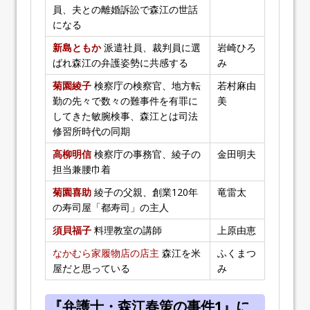
員、夫との離婚訴訟で森江の世話
になる
新島ともか
派遣社員、裁判員に選
岩崎ひろ
ばれ森江の弁護姿勢に共感する
み
菊園綾子
検察庁の検察官、地方転
若村麻由
勤の先々で数々の難事件を有罪に
美
してきた敏腕検事、森江とは司法
修習所時代の同期
高柳明信
検察庁の事務官、綾子の
金田明夫
担当兼腰巾着
菊園喜助
綾子の父親、創業120年
竜雷太
の寿司屋「都寿司」の主人
須貝福子
料理教室の講師
上原由恵
なかむら家履物店の店主
森江を米
ふくまつ
屋だと思っている
み
『弁護士・森江春策の事件1』に