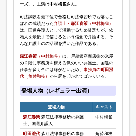
ーズ
」、主演は
中村梅雀
さん。
司法試験を最下位で合格し司法修習所でも落ちこ
ぼれの成績だった
弁護士・
森江春策
（中村梅雀）
は、国選弁護人として活動するため貧乏だが、依
頼人を最後まで信じるという信念で弁護する。そ
んな弁護士のの活躍を描いた作品である。
森江春策
（中村梅雀）
は、戸越銀座商店街の米屋
の２階に事務所を構える気のいい弁護士。国選の
仕事が多く金には縁がないため、
事務員の
町田澄
代
（角替和枝）
から尻を叩かれてばかりいる。
登場人物（レギュラー出演）
登場人物
キャスト
森江春策
森江法律事務所の弁護
中村梅雀
士、国選弁護人
町田澄代
森江法律事務所の事務
角替和枝