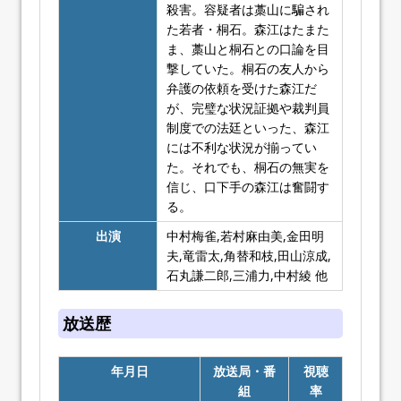
殺害。容疑者は藁山に騙され
た若者・桐石。森江はたまた
ま、藁山と桐石との口論を目
撃していた。桐石の友人から
弁護の依頼を受けた森江だ
が、完璧な状況証拠や裁判員
制度での法廷といった、森江
には不利な状況が揃ってい
た。それでも、桐石の無実を
信じ、口下手の森江は奮闘す
る。
出演
中村梅雀,若村麻由美,金田明
夫,竜雷太,角替和枝,田山涼成,
石丸謙二郎,三浦力,中村綾 他
放送歴
年月日
放送局・番
視聴
組
率