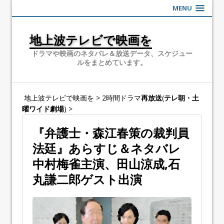
MENU
地上波テレビで映画を
ドラマや映画のネタバレ＆放送データ、スケジュー
ルをまとめています。
地上波テレビで映画を
>
2時間ドラマ
再放送
(
テレ朝・土
曜ワイド劇場
)
>
『弁護士・森江春策の裁判員
法廷』あらすじ＆ネタバレ
中村梅雀主演、田山涼成,石
丸謙二郎ゲスト出演