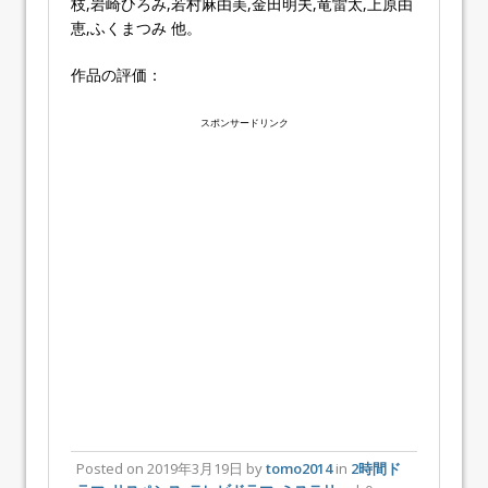
枝,岩崎ひろみ,若村麻由美,金田明夫,竜雷太,上原由
恵,ふくまつみ 他。
作品の評価：
スポンサードリンク
Posted on
2019年3月19日
by
tomo2014
in
2時間ド