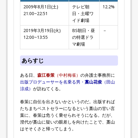
2009年8月1日(土)
テレビ朝
12.2%
21:00~22:51
日・土曜ワ
イド劇場
2019年3月19日(火)
BS朝日・昼
－
12:00~13:55
の特選ドラ
マ劇場
あらすじ
ある日、
森江春策
（中村梅雀）
の弁護士事務所に
出版プロデューサーを名乗る男・
藁山花俊
（田山
涼成）
が訪ねてくる。
春策に自伝を出さないかというのだ。出版すれば
たちまちベストセラーになるという藁山の甘い言
葉に、春策は危うく乗せられそうになる。だが、
澄代が藁山に疑いの眼差しを向けたことで、藁山
はそそくさと帰ってしまう。