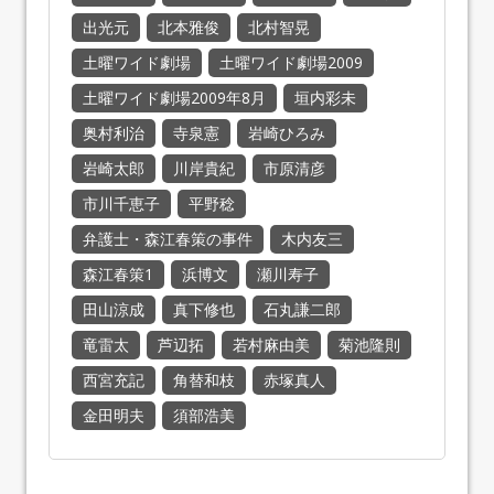
出光元
北本雅俊
北村智晃
土曜ワイド劇場
土曜ワイド劇場2009
土曜ワイド劇場2009年8月
垣内彩未
奥村利治
寺泉憲
岩崎ひろみ
岩崎太郎
川岸貴紀
市原清彦
市川千恵子
平野稔
弁護士・森江春策の事件
木内友三
森江春策1
浜博文
瀬川寿子
田山涼成
真下修也
石丸謙二郎
竜雷太
芦辺拓
若村麻由美
菊池隆則
西宮充記
角替和枝
赤塚真人
金田明夫
須部浩美