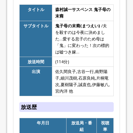
タイトル
森村誠一サスペンス 鬼子母の
末裔
サブタイトル
鬼子母の末裔(まつえい)
/夫
を殺すのは今夜に決めまし
た…愛する息子のため母は
「鬼」に変わった！次の標的
は嘘つき嫁…
放送時間
(114分)
出演
佐久間良子,古谷一行,南野陽
子,細川茂樹,石原良純,片桐竜
次,夏樹陽子,誠直也,伊藤敏八,
宮内洋 他
放送歴
年月日
放送局・番
視聴
組
率