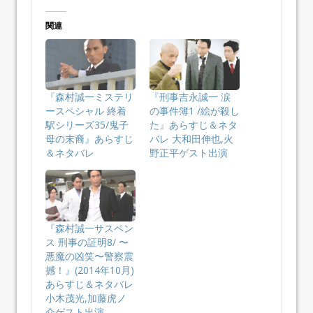
関連
『森村誠一ミステリ
『刑事吉永誠一 涙
ースペシャル 終着
の事件簿1 /絵が殺し
駅シリーズ35/鬼子
た』あらすじ＆ネタ
母の末裔』あらすじ
バレ 大和田伸也,火
＆ネタバレ
野正平ゲスト出演
『森村誠一サスペン
ス 刑事の証明8/ 〜
悪魔の凶笑〜警察震
撼！』(2014年10月)
あらすじ＆ネタバレ
小木茂光,加藤虎ノ
介ゲスト出演