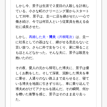
しかし今、景子は生涯で２度目の人殺しを計画し
ている。小さな町のクリーニング屋からスタート
して30年、景子は、圭一に店を継がせたい一心で
働き続け、今では何百人という従業員を抱える会
社に成長させた。
しかし、
再婚した夫・
博夫
（片桐竜次）
は、圭一
に社長としての器はなく、継がせる意志もないと
言い放つ。さらに外で女をつくり、家に帰ること
もほとんどなかった。そんな夫に、景子は殺意を
抱いたのだ。
その夜、愛人の元から帰宅した博夫に、景子は優
しくお酌をした。そして深夜、泥酔した博夫を車
に乗せ、人通りのない路上まで走らせると、寝て
いる博夫を地面に引きずり出し、車に乗り込んで
博夫めがけてアクセルを踏んだ。その瞬間、何か
を轢いた衝撃を感じ、景子はそのまま走り去っ
た。