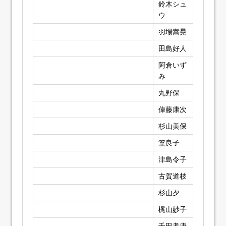
鈴木シュ
ウ
羽場嵩晃
田島好人
阿倉いず
み
丸野保
偉藤康次
杉山美保
篁良子
津島令子
古賀道枝
杉山夕
梶山妙子
千田孝康