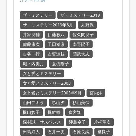
ザ・ミステリー
ザ・ミステリー2019
ザ・ミステリー2019年6月
丸野保
井家良輔
伊藤敏八
佐久間良子
偉藤康次
千田孝康
南野陽子
古谷一行
古賀道枝
國武大志
堀ノ内美月
夏樹陽子
女と愛とミステリー
女と愛とミステリー2003
女と愛とミステリー2003年9月
宮内洋
山田アキラ
杉山夕
杉山美保
梶山妙子
梶幹雄
森宮隆
森村誠一サスペンス
津島令子
片桐竜次
田島好人
石井一夫
石原良純
篁良子