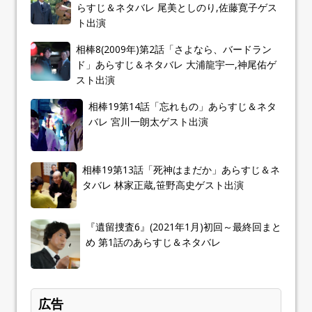
らすじ＆ネタバレ 尾美としのり,佐藤寛子ゲス
ト出演
相棒8(2009年)第2話「さよなら、バードラン
ド」あらすじ＆ネタバレ 大浦龍宇一,神尾佑ゲ
スト出演
相棒19第14話「忘れもの」あらすじ＆ネタ
バレ 宮川一朗太ゲスト出演
相棒19第13話「死神はまだか」あらすじ＆ネ
タバレ 林家正蔵,笹野高史ゲスト出演
『遺留捜査6』(2021年1月)初回～最終回まと
め 第1話のあらすじ＆ネタバレ
広告