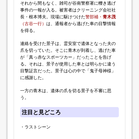
それから間もなく、雑司が谷南警察署に轢き逃げ
事件の一報が入る。被害者はクリーニング会社社
長・根本博夫。現場に駆けつけた
警部補・
青木茂
（古谷一行）
は、通報者から逃げた車の目撃情報
を得る。
連絡を受けた景子は、霊安室で遺体となった夫の
爪を切っていた。そこに青木が到着し、逃げた車
が「真っ赤なスポーツカー」だったことを告げ
る。それは、景子が使用した車とは明らかに違う
目撃証言だった。景子は心の中で「鬼子母神様」
に感謝した。
一方の青木は、遺体の爪を切る景子を不審に思
う。
注目と見どころ
・ラストシーン