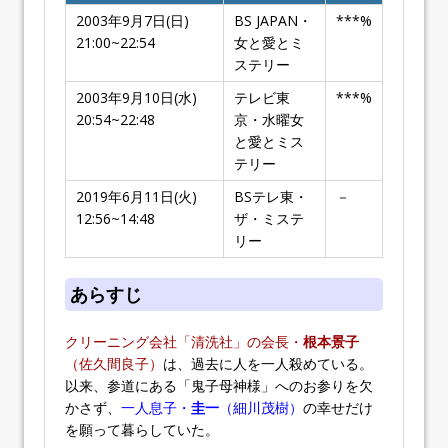
2003年9月7日(日)
BS JAPAN・
***%
21:00~22:54
女と愛とミ
ステリー
2003年9月10日(水)
テレビ東
***%
20:54~22:48
京・水曜女
と愛とミス
テリー
2019年6月11日(火)
BSテレ東・
－
12:56~14:48
ザ・ミステ
リー
あらすじ
クリーニング会社「清洗社」の会長・
根本景子
（佐久間良子）
は、過去に人を一人殺めている。
以来、参道にある「鬼子母神様」へのお参りを欠
かさず、
一人息子・
圭一
（細川茂樹）
の幸せだけ
を願って暮らしていた。