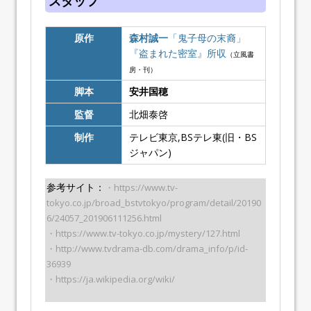
スタッフ
原作
森村誠一
「鬼子母の末裔」
『盗まれた密室』所収
（立風書
房・刊）
脚本
安井国穂
監督
北畑泰啓
制作
テレビ東京,BSテレ東(旧・BS
ジャパン)
参考サイト：
・https://www.tv-
tokyo.co.jp/broad_bstvtokyo/program/detail/20190
6/24057_201906111256.html
・https://www.tv-tokyo.co.jp/mystery/127.html
・http://www.tvdrama-db.com/drama_info/p/id-
36939
・https://ja.wikipedia.org/wiki/