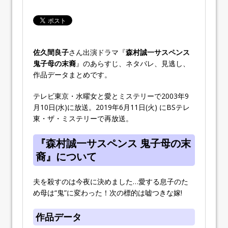
佐久間良子
さん出演ドラマ『
森村誠一サスペンス
鬼子母の末裔
』のあらすじ、ネタバレ、見逃し、
作品データまとめです。
テレビ東京・水曜女と愛とミステリーで2003年9
月10日(水)に放送。2019年6月11日(火) にBSテレ
東・ザ・ミステリーで再放送。
『森村誠一サスペンス 鬼子母の末
裔』について
夫を殺すのは今夜に決めました…愛する息子のた
め母は“鬼”に変わった！次の標的は嘘つきな嫁!
作品データ