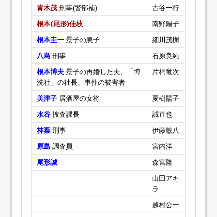
青木茂
刑事(警部補)
古谷一行
根本(尾形)佳枝
南野陽子
根本圭一
景子の息子
細川茂樹
八島
刑事
石原良純
根本博夫
景子の再婚した夫、「博
片桐竜次
洗社」の社長、事件の被害者
美津子
居酒屋の女将
夏樹陽子
水谷
捜査課長
誠直也
林葉
刑事
伊藤敏八
原島
調査員
宮内洋
尾形誠
森宮隆
山田アキ
ラ
越村公一