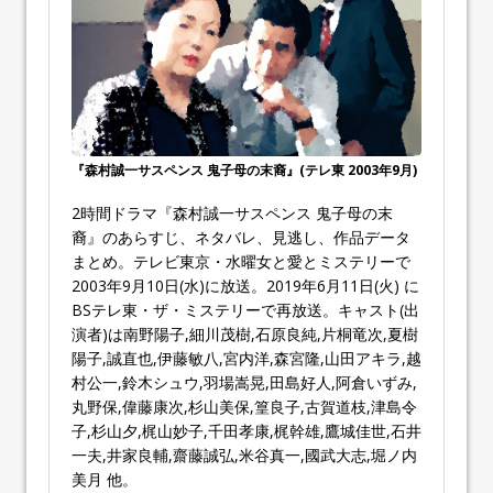
『森村誠一サスペンス 鬼子母の末裔』(テレ東 2003年9月)
2時間ドラマ『森村誠一サスペンス 鬼子母の末
裔』のあらすじ、ネタバレ、見逃し、作品データ
まとめ。テレビ東京・水曜女と愛とミステリーで
2003年9月10日(水)に放送。2019年6月11日(火) に
BSテレ東・ザ・ミステリーで再放送。キャスト(出
演者)は南野陽子,細川茂樹,石原良純,片桐竜次,夏樹
陽子,誠直也,伊藤敏八,宮内洋,森宮隆,山田アキラ,越
村公一,鈴木シュウ,羽場嵩晃,田島好人,阿倉いずみ,
丸野保,偉藤康次,杉山美保,篁良子,古賀道枝,津島令
子,杉山夕,梶山妙子,千田孝康,梶幹雄,鷹城佳世,石井
一夫,井家良輔,齋藤誠弘,米谷真一,國武大志,堀ノ内
美月 他。