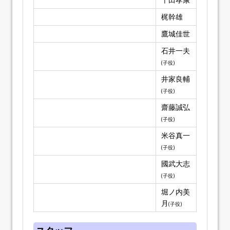
梶幹雄
鷹城佳世
石井一夫
(子役)
井家良輔
(子役)
齋藤誠弘
(子役)
米谷真一
(子役)
國武大志
(子役)
堀ノ内美
月
(子役)