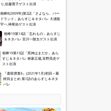
り,佐藤寛子ゲスト出演
相棒8(2009年)第2話「さよなら、バー
ドランド」あらすじ＆ネタバレ 大浦龍
宇一,神尾佑ゲスト出演
相棒19第14話「忘れもの」あらすじ
＆ネタバレ 宮川一朗太ゲスト出演
相棒19第13話「死神はまだか」あら
すじ＆ネタバレ 林家正蔵,笹野高史ゲ
スト出演
『遺留捜査6』(2021年1月)初回～最
終回まとめ 第1話のあらすじ＆ネタ
バレ