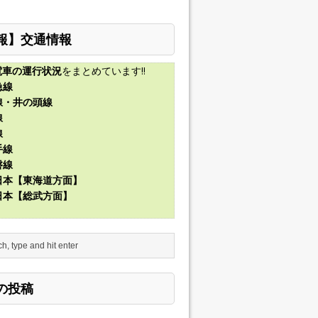
報】交通情報
電車の運行状況
をまとめています!!
急線
線・井の頭線
線
線
手線
磐線
東日本【東海道方面】
東日本【総武方面】
の投稿