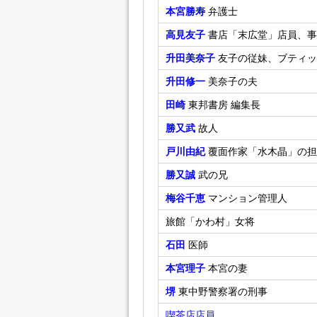
本宮勝寿
弁護士
高見友子
書店「末広堂」店員、事
升田美奈子
友子の従妹、ブティッ
升田修一
美奈子の夫
田崎
東邦書房 編集長
勝又武
故人
戸川由紀
覆面作家「水木晶」の担
勝又誠
武の兄
梅谷千恵
マンション管理人
旅館「かわ村」女将
石田
医師
本宮理子
本宮の妻
堺
東中野警察署の刑事
喫茶店店員