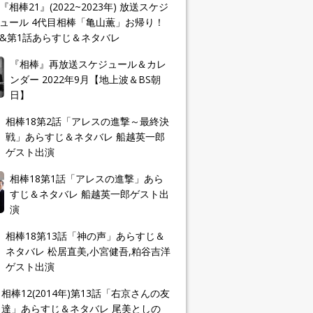
『相棒21』(2022~2023年) 放送スケジ
ュール 4代目相棒「亀山薫」お帰り！
&第1話あらすじ＆ネタバレ
『相棒』再放送スケジュール＆カレ
ンダー 2022年9月【地上波＆BS朝
日】
相棒18第2話「アレスの進撃～最終決
戦」あらすじ＆ネタバレ 船越英一郎
ゲスト出演
相棒18第1話「アレスの進撃」あら
すじ＆ネタバレ 船越英一郎ゲスト出
演
相棒18第13話「神の声」あらすじ＆
ネタバレ 松居直美,小宮健吾,粕谷吉洋
ゲスト出演
相棒12(2014年)第13話「右京さんの友
達」あらすじ＆ネタバレ 尾美としの