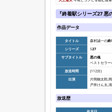
『終着駅シリーズ27 悪
作品データ
タイトル
森村誠一の
終
シリーズ
S
27
サブタイトル
悪の魂
ベストセラー
放送時間
(112分)
出演
片岡鶴太郎,岡
戸井けん太,清
放送歴
年月日