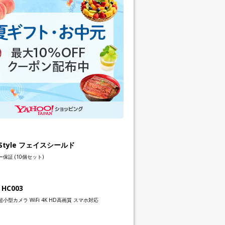
h Style フェイスシールド
保証 (10個セット)
 HC003
小型カメラ WiFi 4K HD高画質 スマホ対応