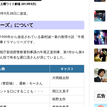
曜ワイド劇場 2013年9月)
年9月28日に放送。
ーズ」について
1990年から放送されている森村誠一著の推理小説「牛尾
事ドラマシリーズです。
視庁新宿西警察署刑事課の牛尾正直刑事、第1作から第4
ん役で有名な露口茂さんが演じていました。
人物
キャスト
片岡鶴太郎
（警部補）、通称：モーさん
ントを口にすることも・・・
岡江久美子
広告
秋野太作
刑事
東根作寿英