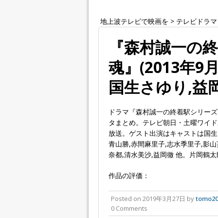
地上波テレビで映画を
>
テレビドラマ
『森村誠一の終
魂』(2013年
国生さゆり,益
ドラマ『森村誠一の終着駅シリーズ
タまとめ。テレビ朝日・土曜ワイド劇場
放送。ゲスト出演はキャストは国生さ
青山勝,赤間麻里子,志水季里子,影山
奈都,清水美沙,益岡徹 他。片岡鶴太
作品の評価：
Posted on
2019年3月27日
by
tomo20
0 Comments