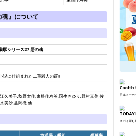
の魂』について
着駅シリーズ27 悪の魂
小説に仕組まれた二重殺人の罠!!
Coolt
日本メーカー
江久美子,秋野太作,東根作寿英,国生さゆり,野村真美,佐
水美沙,益岡徹 他
TODAYI
スパイ隠し超
放送局・番組
視聴率