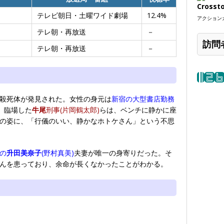
Crosst
テレビ朝日・土曜ワイド劇場
12.4%
アクションカ
テレ朝・再放送
－
訪問
テレ朝・再放送
－
殺死体が発見された。女性の身元は
新宿の大型書店勤務
。臨場した
牛尾
刑事(片岡鶴太郎)
らは、ベンチに静かに座
の姿に、「行儀のいい、静かなホトケさん」という不思
の
升田美奈子
(野村真美)
夫妻が唯一の身寄りだった。そ
んを患っており、余命が長くなかったことがわかる。