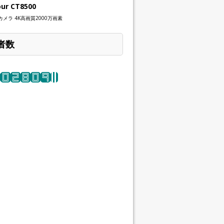
our CT8500
メラ 4K高画質2000万画素
者数