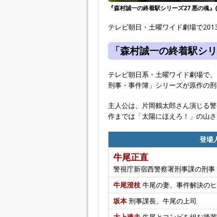
『森村誠一の終着駅シリーズ27 悪の魂』(土
テレビ朝日・土曜ワイド劇場で2013
「森村誠一の終着駅シリ
テレビ朝日系・土曜ワイド劇場で、
刑事・事件簿」シリーズが原作の刑
主人公は、片岡鶴太郎さん演じる警
作までは「太陽にほえろ！」の山さ
登場
牛尾正直
警視庁新宿西警察署刑事課の刑事
牛尾澄枝
牛尾の妻、事件解決のヒ
坂本
刑事課長、牛尾の上司
大上達夫
牛尾とコンビを組む後輩