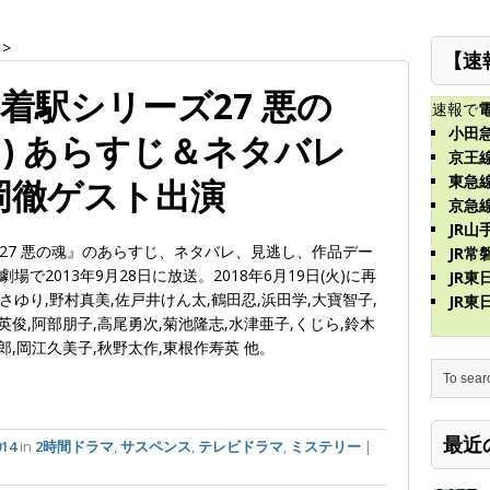
>
【速
着駅シリーズ27 悪の
速報で
小田
9月) あらすじ＆ネタバレ
京王
東急
岡徹ゲスト出演
京急
JR山
27 悪の魂』のあらすじ、ネタバレ、見逃し、作品デー
JR常
で2013年9月28日に放送。2018年6月19日(火)に再
JR
ゆり,野村真美,佐戸井けん太,鶴田忍,浜田学,大寶智子,
JR
英俊,阿部朋子,高尾勇次,菊池隆志,水津亜子,くじら,鈴木
郎,岡江久美子,秋野太作,東根作寿英 他。
最近
14
in
2時間ドラマ
,
サスペンス
,
テレビドラマ
,
ミステリー
|