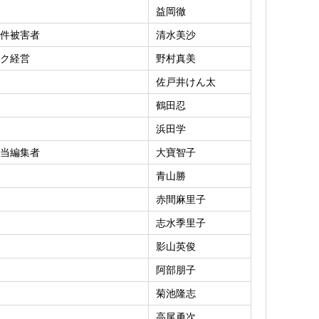
益岡徹
件被害者
清水美沙
ク経営
野村真美
佐戸井けん太
鶴田忍
浜田学
当編集者
大寶智子
青山勝
赤間麻里子
志水季里子
影山英俊
阿部朋子
菊池隆志
高尾勇次