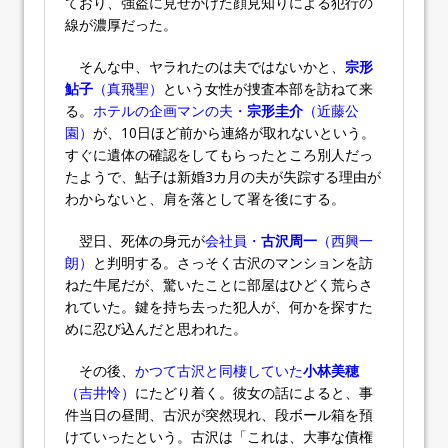
ており、強盗に見せかけた顔見知りによる犯行の
線が濃厚だった。
そんな中、ヤラれたのは夫ではないかと、
宗形
鮎子
（真飛聖）
という女性が捜査本部を訪ねて来
る。
ホテルの企画マンの夫・
宗形圭介
（近藤公
園）
が、10日ほど前から連絡が取れないという。
すぐに遺体の確認をしてもらったところ別人だっ
たようで、鮎子は新婚3カ月の夫が失踪する理由が
わからないと、肩を落として署を後にする。
翌日、死体の身元が
会社員・
古沢周一
（西興一
朗）
と判明する。さっそく古沢のマンションを訪
ねた牛尾だが、驚いたことに部屋はひどく荒らさ
れていた。鍵を持ち去った犯人が、何かを探すた
めに忍び込んだと思われた。
その後、
かつて古沢と同棲していた
小林美穂
（吉井怜）
にたどり着く。彼女の話によると、事
件当日の昼間、古沢が突然現れ、段ボール箱を預
けていったという。古沢は「これは、大事な債権