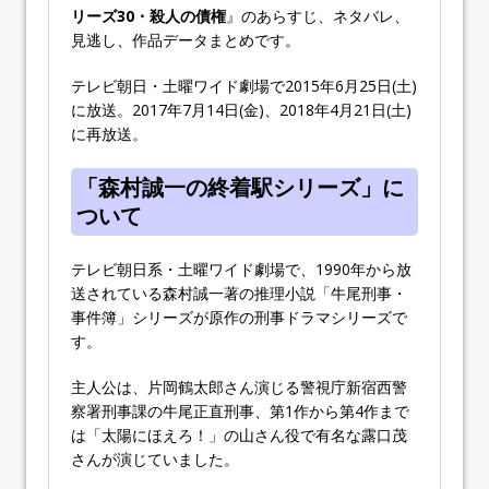
リーズ30・殺人の債権
』のあらすじ、ネタバレ、
見逃し、作品データまとめです。
テレビ朝日・土曜ワイド劇場で2015年6月25日(土)
に放送。2017年7月14日(金)、2018年4月21日(土)
に再放送。
「森村誠一の終着駅シリーズ」に
ついて
テレビ朝日系・土曜ワイド劇場で、1990年から放
送されている森村誠一著の推理小説「牛尾刑事・
事件簿」シリーズが原作の刑事ドラマシリーズで
す。
主人公は、片岡鶴太郎さん演じる警視庁新宿西警
察署刑事課の牛尾正直刑事、第1作から第4作まで
は「太陽にほえろ！」の山さん役で有名な露口茂
さんが演じていました。