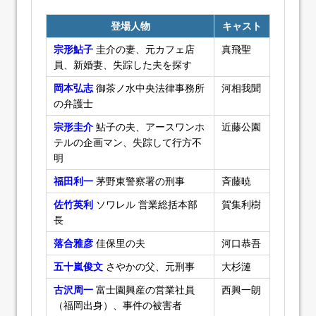
登場人物
キャスト
宗形鮎子
圭介の妻、元カフェ店
真飛聖
員、新婚妻、失踪した夫を探す
岡本弘志
御茶ノ水中央法律事務所
河相我聞
の弁護士
宗形圭介
鮎子の夫、アースワンホ
近藤公園
テルの企画マン、失踪して行方不
明
福田利一
茅野東警察署の刑事
斉藤暁
佐竹英利
ソワレル 営業総括本部
賀集利樹
長
落合雅彦
佳保里の夫
河口恭吾
五十嵐俊文
さやかの父、元刑事
大杉漣
古沢周一
富士園興産の営業社員
西興一朗
（福岡出身）、事件の被害者