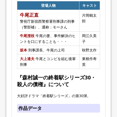
登場人物
キャスト
牛尾正直
片岡鶴太
郎
警視庁新宿西警察署刑事課の刑事
（警部補）、通称：モーさん
牛尾澄枝
牛尾の妻、事件解決のヒ
岡江久美
ントを口にすることも・・・
子
坂本
刑事課長、牛尾の上司
秋野太作
大上達夫
牛尾とコンビを組む後輩
東根作寿
刑事
英
『森村誠一の終着駅シリーズ30・
殺人の債権』について
大好評ドラマ「終着駅シリーズ」の第30弾。
作品データ