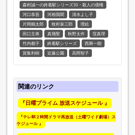
森村誠一の終着駅シリーズ30・殺人の債権
河口恭吾
河相我聞
清水よし子
片岡鶴太郎
牧村泉三郎
理絵
田口主将
真飛聖
秋野太作
窪真理
竹内都子
終着駅シリーズ
西興一朗
賀集利樹
近藤公園
高間智子
関連のリンク
『日曜プライム 放送スケジュール 』
『テレ朝２時間ドラマ再放送（土曜ワイド劇場）ス
ケジュール 』