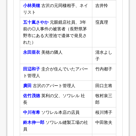
小林美穂
古沢の元同棲相手、ネイ
吉井怜
リスト
五十嵐さやか
元眼鏡店社員、3年
窪真理
前の◎人事件の被害者（長野県茅
野市にある大澄池で遺体で発見さ
れた）
永田亜衣
美穂の隣人
清水よし
子
田辺和子
圭介が住んでいたアパー
竹内都子
ト管理人
廣田
古沢のアパート管理人
田口主将
佐竹茂徳
英利の父、ソワレル 社
牧村泉三
長
郎
中川有希
ソワレル本店の店員
桜川博子
鈴木伸一郎
ソワレル縫製工場の社
中田敦夫
員