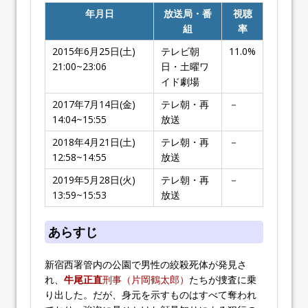
年月日
放送局・番
視聴
組
率
2015年6月25日(土)
テレビ朝
11.0%
21:00~23:06
日・土曜ワ
イド劇場
2017年7月14日(金)
テレ朝・再
－
14:04~15:55
放送
2018年4月21日(土)
テレ朝・再
－
12:58~14:55
放送
2019年5月28日(火)
テレ朝・再
－
13:59~15:53
放送
あらすじ
新宿西署管内の公園で男性の絞殺死体が発見さ
れ、
牛尾正直
刑事（片岡鶴太郎）
たちが捜査に乗
り出した。だが、身元を示すものはすべて奪われ