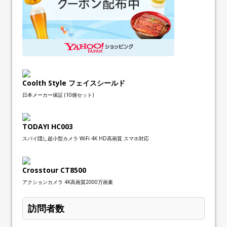
Coolth Style フェイスシールド
日本メーカー保証 (10個セット)
TODAYI HC003
スパイ隠し超小型カメラ WiFi 4K HD高画質 スマホ対応
Crosstour CT8500
アクションカメラ 4K高画質2000万画素
訪問者数