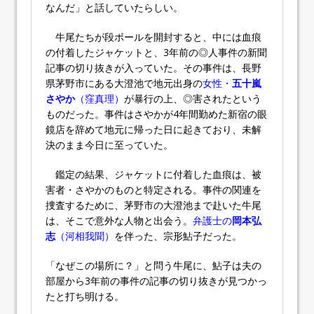
なんだ」と話していたらしい。
牛尾たちが段ボールを開封すると、中には血痕
の付着したジャケットと、3年前の◎人事件の新聞
記事の切り抜きが入っていた。その事件は、長野
県茅野市にある大澄池で地元出身の
女性・
五十嵐
さやか
（窪真理）
が暴行の上、◎害されたという
ものだった。事件はさやかが4年間勤めた新宿の眼
鏡店を辞めて地元に帰った日に起きており、未解
決のまま今日に至っていた。
鑑定の結果、ジャケットに付着した血痕は、被
害者・さやかのものと特定される。事件の関連を
捜査するために、茅野市の大澄池まで赴いた牛尾
は、そこで意外な人物と出会う。
弁護士の
岡本弘
志
（河相我聞）
を伴った、宗形鮎子だった。
「なぜこの場所に？」と問う牛尾に、鮎子は夫の
部屋から3年前の事件の記事の切り抜きが見つかっ
たと打ち明ける。