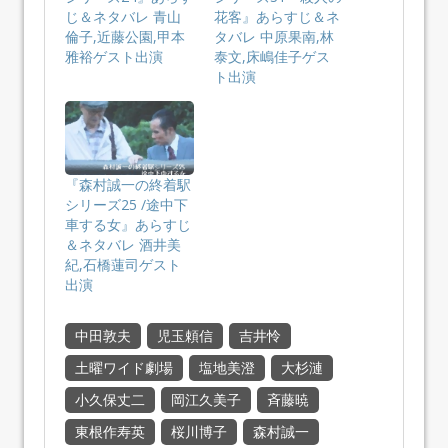
じ＆ネタバレ 青山
花客』あらすじ＆ネ
倫子,近藤公園,甲本
タバレ 中原果南,林
雅裕ゲスト出演
泰文,床嶋佳子ゲス
ト出演
『森村誠一の終着駅
シリーズ25 /途中下
車する女』あらすじ
＆ネタバレ 酒井美
紀,石橋蓮司ゲスト
出演
中田敦夫
児玉頼信
吉井怜
土曜ワイド劇場
塩地美澄
大杉漣
小久保丈二
岡江久美子
斉藤暁
東根作寿英
桜川博子
森村誠一