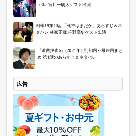
バレ 宮川一朗太ゲスト出演
相棒19第13話「死神はまだか」あらすじ＆ネ
タバレ 林家正蔵,笹野高史ゲスト出演
『遺留捜査6』(2021年1月)初回～最終回まと
め 第1話のあらすじ＆ネタバレ
広告