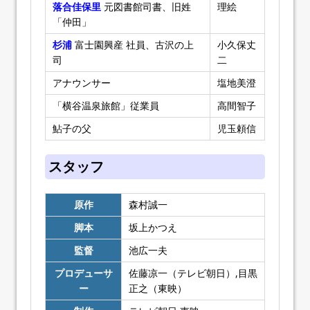
落合佳保里
元図書館司書、旧姓
理絵
「仲田」
杉浦
富士園興産 社員、古沢の上
小久保丈
司
二
アナウンサー
塩地美澄
「横谷温泉旅館」従業員
高間智子
鮎子の父
児玉頼信
スタッフ
原作
森村誠一
脚本
坂上かつえ
監督
池広一夫
プロデューサ
佐藤凉一（テレビ朝日）,目黒
ー
正之（東映）