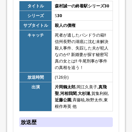
タイトル
森村誠一の終着駅シリーズ30
シリーズ
S
30
サブタイトル
殺人の債権
キャッチ
死者が遺したパンドラの箱!!
信州長野の湖底に沈む未解決
殺人事件、失踪した夫が犯人
なのか!? 新婚妻が探す秘密写
真の女とは!! 牛尾刑事が事件
の真相を追う！
放送時間
(126分)
出演
片岡鶴太郎
,岡江久美子,
真飛
聖
,
河相我聞
,
大杉漣
,賀集利樹,
近藤公園
,斉藤暁,秋野太作,東
根作寿英 他
放送歴