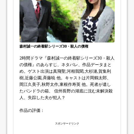
森村誠一の終着駅シリーズ30・殺人の債権
2時間ドラマ『森村誠一の終着駅シリーズ30・殺人
の債権』のあらすじ、ネタバレ、作品データまと
め。ゲスト出演は真飛聖,河相我聞,大杉漣,賀集利
樹,近藤公園,斉藤暁 他。キャストは片岡鶴太郎、
岡江久美子,秋野太作,東根作寿英 他。死者が遺し
たパンドラの箱、 信州長野の湖底に沈む未解決殺
人、失踪した夫が犯人？
作品の評価：
スポンサードリンク