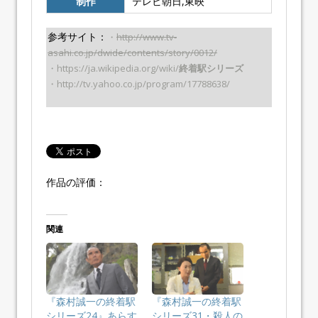
制作
テレビ朝日,東映
参考サイト：
・
http://www.tv-
asahi.co.jp/dwide/contents/story/0012/
・https://ja.wikipedia.org/wiki/
終着駅シリーズ
・http://tv.yahoo.co.jp/program/17788638/
作品の評価：
関連
『森村誠一の終着駅
『森村誠一の終着駅
シリーズ24』あらす
シリーズ31・殺人の