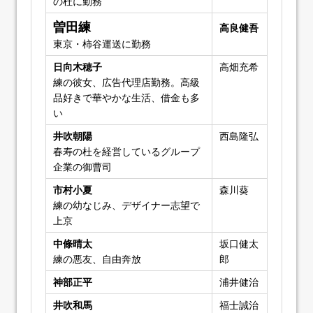
の杜に勤務
曽田練
高良健吾
東京・柿谷運送に勤務
日向木穂子
高畑充希
練の彼女、広告代理店勤務。高級
品好きで華やかな生活、借金も多
い
井吹朝陽
西島隆弘
春寿の杜を経営しているグループ
企業の御曹司
市村小夏
森川葵
練の幼なじみ、デザイナー志望で
上京
中條晴太
坂口健太
練の悪友、自由奔放
郎
神部正平
浦井健治
井吹和馬
福士誠治