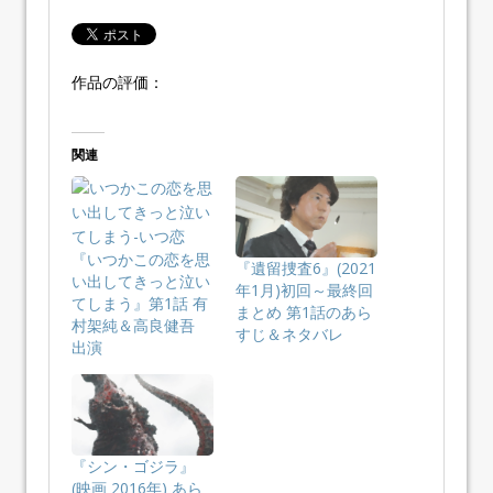
作品の評価：
関連
『いつかこの恋を思
『遺留捜査6』(2021
い出してきっと泣い
年1月)初回～最終回
てしまう』第1話 有
まとめ 第1話のあら
村架純＆高良健吾
すじ＆ネタバレ
出演
『シン・ゴジラ』
(映画 2016年) あら