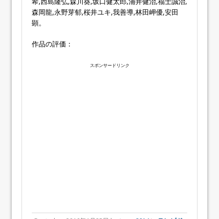
希,西島隆弘,森川葵,坂口健太郎,浦井健治,福士誠治,
森岡龍,永野芽郁,桜井ユキ,我善導,林田岬優,安田
顕。
作品の評価：
スポンサードリンク