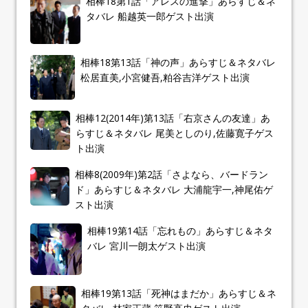
相棒18第1話「アレスの進撃」あらすじ＆ネ
タバレ 船越英一郎ゲスト出演
相棒18第13話「神の声」あらすじ＆ネタバレ
松居直美,小宮健吾,粕谷吉洋ゲスト出演
相棒12(2014年)第13話「右京さんの友達」あ
らすじ＆ネタバレ 尾美としのり,佐藤寛子ゲス
ト出演
相棒8(2009年)第2話「さよなら、バードラン
ド」あらすじ＆ネタバレ 大浦龍宇一,神尾佑ゲ
スト出演
相棒19第14話「忘れもの」あらすじ＆ネタ
バレ 宮川一朗太ゲスト出演
相棒19第13話「死神はまだか」あらすじ＆ネ