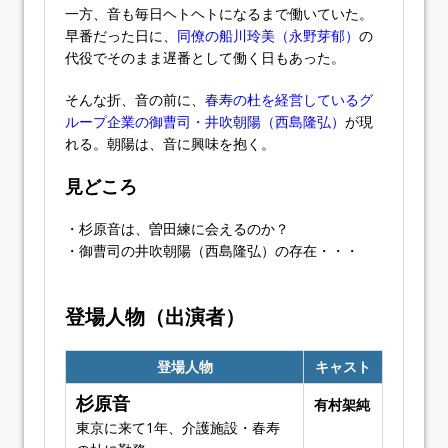
一方、音も毎日ヘトヘトになるまで働いていた。
早番だった日に、
同僚の船川玲美（永野芽郁）
の
代役でそのまま遅番として働く日もあった。
そんな折、音の前に、
春寿の杜を経営しているグ
ループ企業の御曹司・井吹朝陽（西島隆弘）
が現
れる。朝陽は、音に興味を抱く。
見どころ
・杉原音は、曽田練に会えるのか？
・御曹司の井吹朝陽（西島隆弘）の存在・・・
登場人物（出演者）
登場人物
キャスト
杉原音
有村架純
東京に来て1年、介護施設・春寿