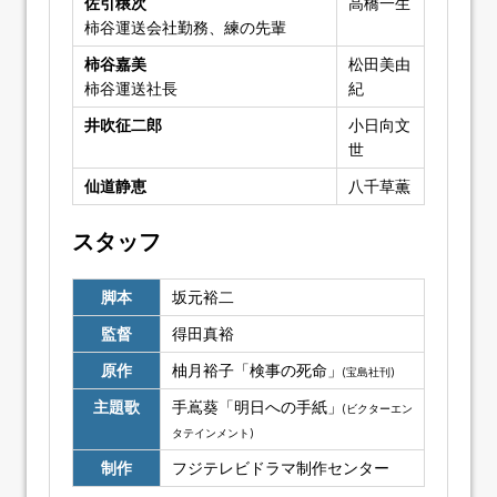
佐引穣次
高橋一生
柿谷運送会社勤務、練の先輩
柿谷嘉美
松田美由
柿谷運送社長
紀
井吹征二郎
小日向文
世
仙道静恵
八千草薫
スタッフ
脚本
坂元裕二
監督
得田真裕
原作
柚月裕子「検事の死命」
(宝島社刊)
主題歌
手嶌葵「明日への手紙」
(ビクターエン
タテインメント)
制作
フジテレビドラマ制作センター