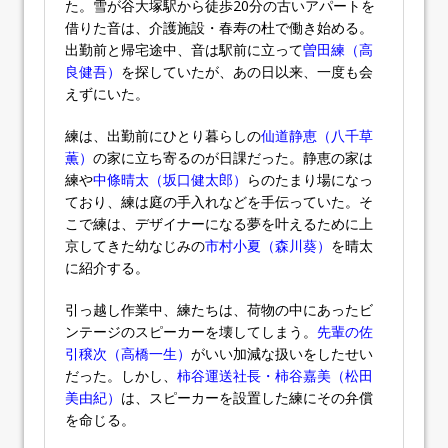
た。雪が谷大塚駅から徒歩20分の古いアパートを
借りた音は、介護施設・春寿の杜で働き始める。
出勤前と帰宅途中、音は駅前に立って
曽田練（高
良健吾）
を探していたが、あの日以来、一度も会
えずにいた。
練は、出勤前にひとり暮らしの
仙道静恵（八千草
薫）
の家に立ち寄るのが日課だった。静恵の家は
練や
中條晴太（坂口健太郎）
らのたまり場になっ
ており、練は庭の手入れなどを手伝っていた。そ
こで練は、デザイナーになる夢を叶えるために上
京してきた幼なじみの
市村小夏（森川葵）
を晴太
に紹介する。
引っ越し作業中、練たちは、荷物の中にあったビ
ンテージのスピーカーを壊してしまう。
先輩の佐
引穣次（高橋一生）
がいい加減な扱いをしたせい
だった。しかし、
柿谷運送社長・柿谷嘉美（松田
美由紀）
は、スピーカーを設置した練にその弁償
を命じる。