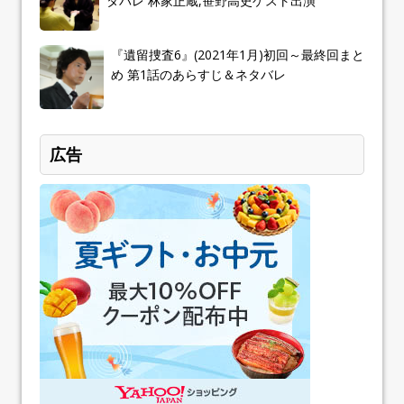
タバレ 林家正蔵,笹野高史ゲスト出演
『遺留捜査6』(2021年1月)初回～最終回まと
め 第1話のあらすじ＆ネタバレ
広告