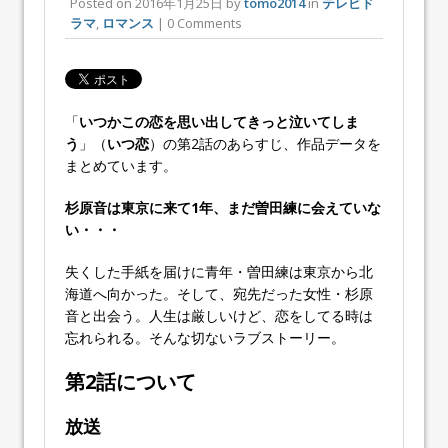
Posted on
2016年1月25日
by
tomo2014
in
テレビド
ラマ
,
ロマンス
| 0 Comments
「
いつかこの恋を思い出してきっと泣いてしま
う
」（
いつ恋
）の第2話
のあらすじ、作品データを
まとめています。
杉原音は東京に来て1年、まだ曽田練に会えていな
い・・・
失くした手紙を届けに青年・曽田練は東京から北
海道へ向かった。そして、宛先だった女性・杉原
音と出会う。人生は厳しいけど、恋をしてる時は
忘れられる。そんな切ないラブストーリー。
第2話
について
放送