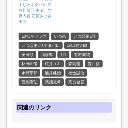
すじ＆ネタバレ 長
谷川博己 主演、竹
野内豊,石原さとみ
出演
2016冬ドラマ
いつ恋
いつ恋第2話
いつ恋第2話ネタバレ
坂口健太郎
安田顕
我善導
月9
有村架純
林田岬優
桜井ユキ
森岡龍
森川葵
永野芽郁
浦井健治
福士誠治
西島隆弘
高畑充希
高良健吾
関連のリンク