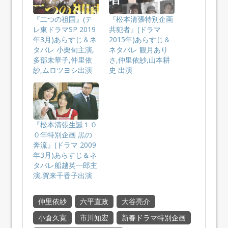
『二つの祖国』(テ
『松本清張特別企画
レ東ドラマSP 2019
共犯者』(ドラマ
年3月)あらすじ＆ネ
2015年)あらすじ＆
タバレ 小栗旬主演,
ネタバレ 観月あり
多部未華子,仲里依
さ,仲里依紗,山本耕
紗,ムロツヨシ出演
史 出演
『松本清張生誕１０
０年特別企画 黒の
奔流』(ドラマ 2009
年3月)あらすじ＆ネ
タバレ船越英一郎主
演,賀来千香子出演
仲里依紗
六平直政
大谷亮介
小倉久寛
市川知宏
新春ドラマ特別企画