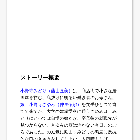
ストーリー概要
小野寺みどり（藤山直美）
は、商店街で小さな居
酒屋を営む、底抜けに明るい働き者のお母さん。
娘・小野寺さゆみ（仲里依紗）
を女手ひとつで育
てて来てた。大学の建築学科に通うさゆみは、み
どりにとっては自慢の娘だが、卒業後の就職先が
見つからない。さゆみの顔は浮かない今日このご
ろであった。のん気に励ますみどりの態度に反抗
的な口のきき方をしてしまい、大喧嘩もしばし