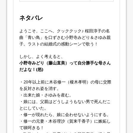
ネタバレ
ようこそ、ここへ、クッククック♪ 桜田淳子の名
曲「青い鳥」を口ずさむ小野寺みどり＆さゆみ親
子。ラストの結婚式の感動シーンで歌う！
しかし、よく考えると、
小野寺みどり（藤山直美）って自分勝手な母さん
だよな！(怒)
・20年以上前に木谷修一（榎木孝明）の母に交際
を反対され姿を消す。
・出来た娘・さゆみを産む。
・娘には、父親はどうしようもない男で死んだこ
とにしていた。
・修一が現れたら、娘に会わせないようにする。
・修一の元妻・木谷理沙（賀来千香子）に嫉妬し
て啖呵きる！