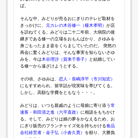
ば。
そんな中、みどりが売るおにぎりのテレビ取材を
きっかけに、
元カレの木谷修一（榎木孝明）
が店
を訪ねてくる。みどりは二十二年前、大病院の後
継ぎである修一の立場をおもんばかり、さゆみを
身ごもったまま姿をくらましていたのだ。 突然の
再会に驚くみどりは、そんな事実を知らないさゆ
みを、今は
木谷理沙（賀来千香子）
と結婚してい
る修一から遠ざけようとする。
その頃、さゆみは、
恋人・長嶋淳平（市川知宏）
にもすすめられ、留学話が現実味を帯びてくる。
しかし、高額な学費をともなう・・・。
みどりは、いつも親戚のように母娘に寄り添う
常
連客・和田清之進（六平直政）
に相談をもちかけ
る。そして、みどりは娘の夢をかなえるため、お
にぎり販売のフランチャイズ化を持ちかける
食品
会社経営者・金子弘（小倉久寛）
を頼り、大勝負