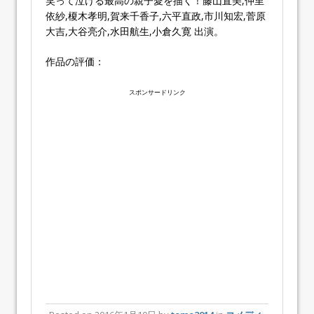
笑って泣ける最高の親子愛を描く！藤山直美,仲里
依紗,榎木孝明,賀来千香子,六平直政,市川知宏,菅原
大吉,大谷亮介,水田航生,小倉久寛 出演。
作品の評価：
スポンサードリンク