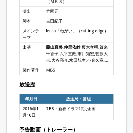
（ＭＢＳ）
演出
竹園元
脚本
吉田紀子
メインテ
lecca「ねがい」（cutting edge)
ーマ
出演
藤山直美
,
仲里依紗
,榎木孝明,賀来
千香子,六平直政,市川知宏,菅原大
吉,大谷亮介,水田航生,小倉久寛,,,,
製作著作
MBS
放送歴
年月日
放送局・番組
2016年1
TBS・新春ドラマ特別企画
月10日
予告動画（トレーラー）