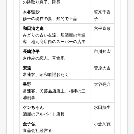
の跡取り息子、院長
木谷理沙
賀来千香
修一の現在の妻、知的で上品
子
和田清之進
六平直政
みどりの古い友達、居酒屋の常連
客、地元商店街のスーパーの店主
長嶋淳平
市川知宏
さゆみの恋人、草食系
安達
菅原大吉
常連客、昭和歌謡おたく
星野
大谷亮介
常連客、民芸品店店主。相棒の三
浦刑事
ケンちゃん
水田航生
酒屋のアルバイト店員
金子弘
小倉久寛
食品会社経営者