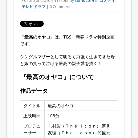
Posted on
2016年1月10日
by
tomo2014
in
コメディ
,
テレビドラマ
| 0 Comments
『
最高のオヤコ
』は、TBS・新春ドラマ特別企画
です。
シングルマザーとして明るく力強く生きてきた母
と娘の笑って泣ける最高の親子愛を描く！
『最高のオヤコ』について
作品データ
タイトル
最高のオヤコ
上映時間
108分
プロデュ
志村彰（Ｔｈｅ ｉｃｏｎ）,関川
ーサー
友理（Ｔｈｅ ｉｃｏｎ）,竹園元