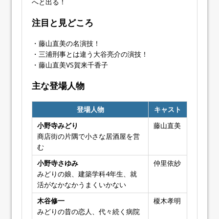
へと出る！
注目と見どころ
・藤山直美の名演技！
・三浦刑事とは違う大谷亮介の演技！
・藤山直美VS賀来千香子
主な登場人物
登場人物
キャスト
小野寺みどり
藤山直美
商店街の片隅で小さな居酒屋を営
む
小野寺さゆみ
仲里依紗
みどりの娘、建築学科4年生、就
活がなかなかうまくいかない
木谷修一
榎木孝明
みどりの昔の恋人、代々続く病院