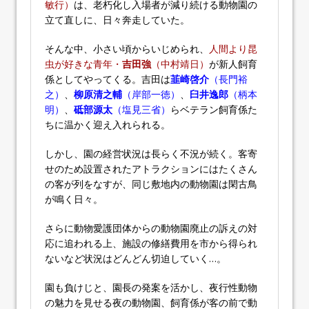
敏行）
は、老朽化し入場者が減り続ける動物園の
立て直しに、日々奔走していた。
そんな中、小さい頃からいじめられ、
人間より昆
虫が好きな青年・
吉田強
（中村靖日）
が新人飼育
係としてやってくる。吉田は
韮崎啓介
（長門裕
之）
、
柳原清之輔
（岸部一徳）
、
臼井逸郎
（柄本
明）
、
砥部源太
（塩見三省）
らベテラン飼育係た
ちに温かく迎え入れられる。
しかし、園の経営状況は長らく不況が続く。客寄
せのため設置されたアトラクションにはたくさん
の客が列をなすが、同じ敷地内の動物園は閑古鳥
が鳴く日々。
さらに動物愛護団体からの動物園廃止の訴えの対
応に追われる上、施設の修繕費用を市から得られ
ないなど状況はどんどん切迫していく…。
園も負けじと、園長の発案を活かし、夜行性動物
の魅力を見せる夜の動物園、飼育係が客の前で動