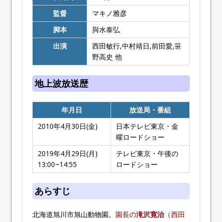
監督
マキノ雅彦
脚本
與水泰弘
出演
西田敏行,中村靖日,前田愛,笹
野高史 他
地上波放送歴
年月日
放送局・番組
2010年4月30日(金)
日本テレビ東京・金
曜ロードショー
2019年4月29日(月)
テレビ東京・午後の
13:00~14:55
ロードショー
あらすじ
北海道旭川市旭山動物園。
園長の
滝沢寛治
（西田