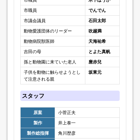
市職員
でんでん
市議会議員
石田太郎
動物愛護団体のリーダー
吹越満
動物病院獣医師
天海祐希
吉田の母
とよた真帆
孫と動物園に来ていた老人
麿赤兒
子供を動物に触らせようとし
坂東元
て注意される親
スタッフ
原案
小菅正夫
製作
井上泰一
製作総指揮
角川歴彦