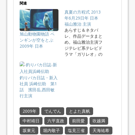
関連
真夏の方程式 2013
年6月29日年 日本
福山雅治 主演
あらすじ＆ネタバ
旭山動物園物語 ペ
レ、作品データまと
ンギンが空をとぶ
め。福山雅治主演フ
2009年 日本
ジテレビ系テレビド
ラマ「ガリレオ」の
劇場版第2作…
釣りバカ日誌・新入
社員 浜崎伝助 第1
話 濱田岳,西田敏
行主演
2009年
でんでん
とよた真帆
中村靖日
六平直政
前田愛
吹越満
坂東元
堀内敬子
塩見三省
天海祐希