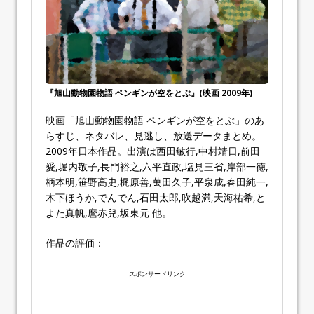
『旭山動物園物語 ペンギンが空をとぶ』(映画 2009年)
映画「旭山動物園物語 ペンギンが空をとぶ」のあ
らすじ、ネタバレ、見逃し、放送データまとめ。
2009年日本作品。出演は西田敏行,中村靖日,前田
愛,堀内敬子,長門裕之,六平直政,塩見三省,岸部一徳,
柄本明,笹野高史,梶原善,萬田久子,平泉成,春田純一,
木下ほうか,でんでん,石田太郎,吹越満,天海祐希,と
よた真帆,麿赤兒,坂東元 他。
作品の評価：
スポンサードリンク