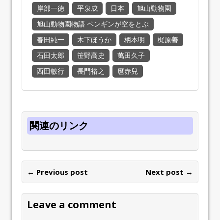
岸部一徳
平泉成
日本
旭山動物園
旭山動物園物語 ペンギンが空をとぶ
春田純一
木下ほうか
柄本明
梶原善
石田太郎
笹野高史
萬田久子
西田敏行
長門裕之
麿赤兒
関連のリンク
← Previous post
Next post →
Leave a comment