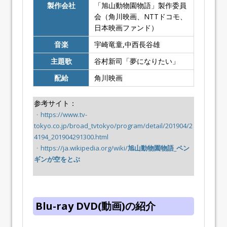
製作会社
「旭山動物園物語」製作委員
会（角川映画、NTTドコモ、
日本映画ファンド）
音楽
宇崎竜童,中西長谷雄
主題歌
谷村新司「夢になりたい」
配給
角川映画
参考サイト：
・
https://www.tv-
tokyo.co.jp/broad_tvtokyo/program/detail/201904/2
4194_201904291300.html
・
https://ja.wikipedia.org/wiki/
旭山動物園物語_ペン
ギンが空をとぶ
Blu-ray DVD(動画)の紹介