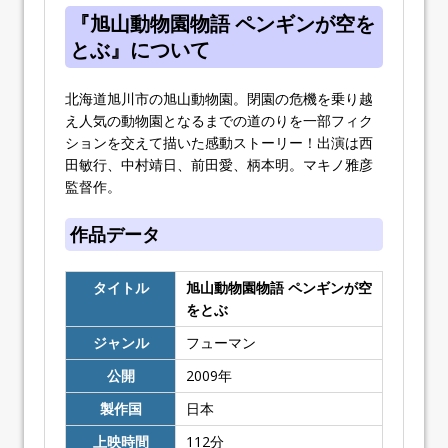
『旭山動物園物語 ペンギンが空を
とぶ』について
北海道旭川市の旭山動物園。閉園の危機を乗り越
え人気の動物園となるまでの道のりを一部フィク
ションを交えて描いた感動ストーリー！出演は西
田敏行、中村靖日、前田愛、柄本明。マキノ雅彦
監督作。
作品データ
タイトル
旭山動物園物語 ペンギンが空
をとぶ
ジャンル
フューマン
公開
2009
年
製作国
日本
上映時間
112
分