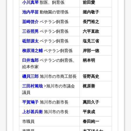
小川真琴
獣医、飼育係
前田愛
池内早苗
動物園の管理係
堀内敬子
韮崎啓介
ベテラン飼育係
長門裕之
三谷照男
ベテラン飼育係
六平直政
砥部源太
ベテラン飼育係
塩見三省
柳原清之輔
ベテラン飼育係
岸部一徳
臼井逸郎
ベテランの飼育係、
柄本明
絵本作家
磯貝三郎
旭川市の市商工部長
笹野高史
三田村篤哉
>旭川市の市議会
梶原善
議員
平賀鳩子
旭川市の新市長
萬田久子
上杉甚兵衛
旭川市の市長
平泉成
市職員
春田純一
市職員
木下ほうか