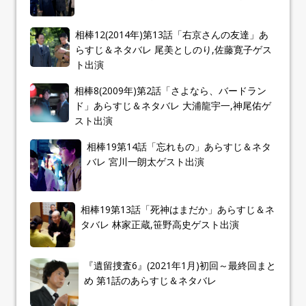
相棒12(2014年)第13話「右京さんの友達」あ
らすじ＆ネタバレ 尾美としのり,佐藤寛子ゲス
ト出演
相棒8(2009年)第2話「さよなら、バードラン
ド」あらすじ＆ネタバレ 大浦龍宇一,神尾佑ゲ
スト出演
相棒19第14話「忘れもの」あらすじ＆ネタ
バレ 宮川一朗太ゲスト出演
相棒19第13話「死神はまだか」あらすじ＆ネ
タバレ 林家正蔵,笹野高史ゲスト出演
『遺留捜査6』(2021年1月)初回～最終回まと
め 第1話のあらすじ＆ネタバレ