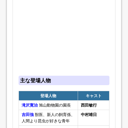
主な登場人物
登場人物
キャスト
滝沢寛治
旭山動物園の園長
西田敏行
吉田強
獣医、新人の飼育係、
中村靖日
人間より昆虫が好きな青年