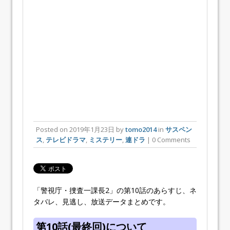
Posted on
2019年1月23日
by
tomo2014
in
サスペン
ス
,
テレビドラマ
,
ミステリー
,
連ドラ
| 0 Comments
「警視庁・捜査一課長2」の第10話
のあらすじ、ネ
タバレ、見逃し、放送データまとめです。
第10話(最終回)について