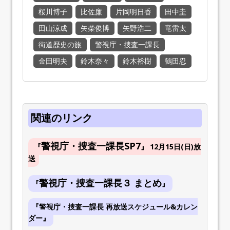
桜川博子
比佐廉
片岡明日香
田中圭
田山涼成
矢柴俊博
矢野浩二
竜雷太
街道歴史の旅
警視庁・捜査一課長
金田明夫
鈴木奈々
鈴木裕樹
鶴田忍
関連のリンク
警視庁・捜査一課長SP7
『
』
12月15日(日)放
送
警視庁・捜査一課長３ まとめ
『
』
『警視庁・捜査一課長 再放送スケジュール&カレン
ダー』