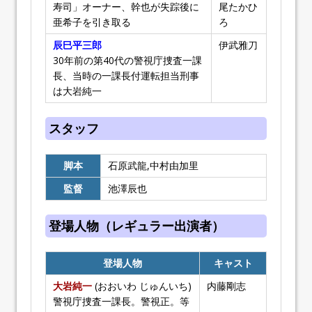
寿司」オーナー、幹也が失踪後に
尾たかひ
亜希子を引き取る
ろ
辰巳平三郎
伊武雅刀
30年前の第40代の警視庁捜査一課
長、当時の一課長付運転担当刑事
は大岩純一
スタッフ
脚本
石原武龍,中村由加里
監督
池澤辰也
登場人物（レギュラー出演者）
登場人物
キャスト
大岩純一
(おおいわ じゅんいち)
内藤剛志
警視庁捜査一課長。警視正。等