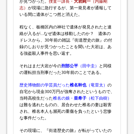
が見つかった。
捜査一課長・
大岩純一
（内藤剛
志）
が現場に急行するが、第一発見者が通報して
いる間に遺体がこつ然と消えた。
程なく、板橋区内の神社で遺体が発見されたと連
絡が入るが…なぜ遺体は移動したのか？ 遺体の
ドレスから、30年前の雑誌『街道歴史の旅』の付
録のしおりが見つかったことを聞いた大岩は、あ
る強盗殺人事件を思い返す。
それはまだ大岩が今の
刑部公平
（田中圭）
と同様
の運転担当刑事だった30年前のことである。
歴史博物館の学芸員だった
椎名幹也
（竜雷太）
の
自宅から現金300万円が強奪されたというもので、
当時高校生だった
椎名の娘・
亜希子
（松下由樹）
は難を逃れたものの、居合わせた椎名の妻は殺害
され、椎名本人も瀕死の重傷を負ったという悲惨
な事件だった。
その現場に、『街道歴史の旅』が転がっていたの