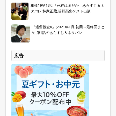
相棒19第13話「死神はまだか」あらすじ＆ネ
タバレ 林家正蔵,笹野高史ゲスト出演
『遺留捜査6』(2021年1月)初回～最終回まと
め 第1話のあらすじ＆ネタバレ
広告