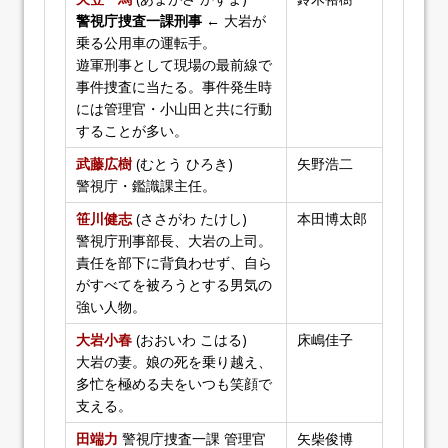
警視庁捜査一課刑事
← 大岩が
乗る公用車の運転手。
遊軍刑事として現場の最前線で
事件捜査に当たる。事件発生時
には管理官・小山田と共に行動
することが多い。
武藤広樹
(むとう ひろき)
矢野浩二
警視庁・鑑識課主任。
笹川健志
(ささがわ たけし)
本田博太郎
警視庁刑事部長、大岩の上司。
責任を部下に背負わせず、自ら
がすべてを被ろうとする男気の
強い人物。
大岩小春
(おおいわ こはる)
床嶋佳子
大岩の妻。娘の死を乗り越え、
多忙を極める夫をいつも笑顔で
支える。
田端力
警視庁捜査一課 管理官
矢柴俊博