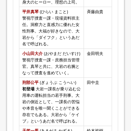
身大のヒーロー、理想の上司。
平井真琴
(ひらい まこと)
斉藤由貴
警視庁捜査一課・現場資料班主
任。洞察力と直感力に優れた女
性刑事。大福が好きなので、大
岩から「ダイフク」というあだ
名で呼ばれる。
小山田大介
(おやまだ だいすけ)
金田明夫
警視庁捜査一課・庶務担当管理
官。真琴と共に、大岩の右腕と
なって捜査を進めていく。
刑部公平
(ぎょうぶ こうへい)
田中圭
初登場
大岩一課長が乗り込む公
用車の運転担当の若手刑事。大
岩の側近として、一課長の苦悩
や本音を唯一聞くことができる
存在でもある。大岩から「ケイ
ブ」というあだ名で呼ばれる。
天笠一馬
(あまがさ かずま)
鈴木裕樹