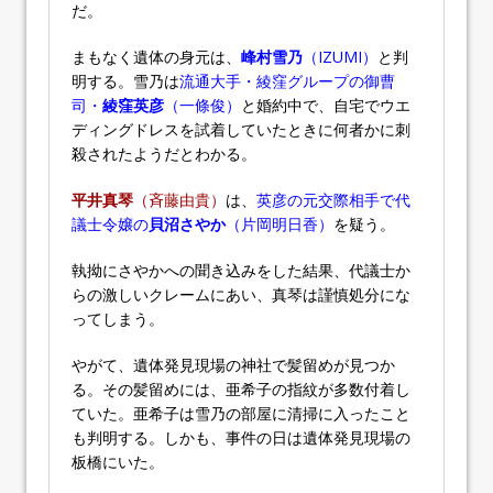
だ。
まもなく遺体の身元は、
峰村雪乃
（IZUMI）
と判
明する。雪乃は
流通大手・綾窪グループの御曹
司・
綾窪英彦
（一條俊）
と婚約中で、自宅でウエ
ディングドレスを試着していたときに何者かに刺
殺されたようだとわかる。
平井真琴
（斉藤由貴）
は、
英彦の元交際相手で代
議士令嬢の
貝沼さやか
（片岡明日香）
を疑う。
執拗にさやかへの聞き込みをした結果、代議士か
らの激しいクレームにあい、真琴は謹慎処分にな
ってしまう。
やがて、遺体発見現場の神社で髪留めが見つか
る。その髪留めには、亜希子の指紋が多数付着し
ていた。亜希子は雪乃の部屋に清掃に入ったこと
も判明する。しかも、事件の日は遺体発見現場の
板橋にいた。