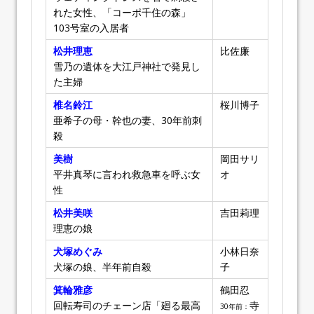
れた女性、「コーポ千住の森」
103号室の入居者
松井理恵
比佐廉
雪乃の遺体を大江戸神社で発見し
た主婦
椎名鈴江
桜川博子
亜希子の母・幹也の妻、30年前刺
殺
美樹
岡田サリ
平井真琴に言われ救急車を呼ぶ女
オ
性
松井美咲
吉田莉理
理恵の娘
犬塚めぐみ
小林日奈
犬塚の娘、半年前自殺
子
箕輪雅彦
鶴田忍
回転寿司のチェーン店「廻る最高
寺
30年前：