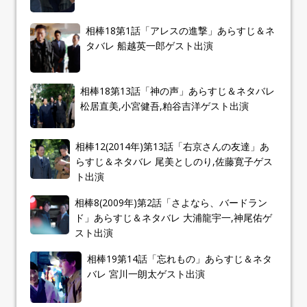
相棒18第1話「アレスの進撃」あらすじ＆ネ
タバレ 船越英一郎ゲスト出演
相棒18第13話「神の声」あらすじ＆ネタバレ
松居直美,小宮健吾,粕谷吉洋ゲスト出演
相棒12(2014年)第13話「右京さんの友達」あ
らすじ＆ネタバレ 尾美としのり,佐藤寛子ゲス
ト出演
相棒8(2009年)第2話「さよなら、バードラン
ド」あらすじ＆ネタバレ 大浦龍宇一,神尾佑ゲ
スト出演
相棒19第14話「忘れもの」あらすじ＆ネタ
バレ 宮川一朗太ゲスト出演