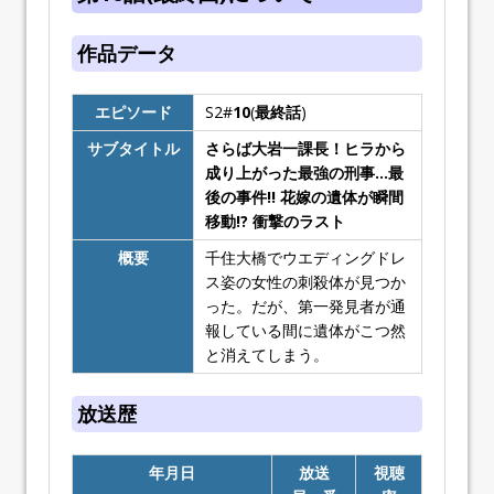
作品データ
エピソード
S2#
10
(
最終話
)
サブタイトル
さらば大岩一課長！ヒラから
成り上がった最強の刑事…最
後の事件!! 花嫁の遺体が瞬間
移動!? 衝撃のラスト
概要
千住大橋でウエディングドレ
ス姿の女性の刺殺体が見つか
った。だが、第一発見者が通
報している間に遺体がこつ然
と消えてしまう。
放送歴
年月日
放送
視聴