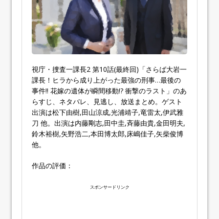
視庁・捜査一課長2 第10話(最終回)「さらば大岩一
課長！ヒラから成り上がった最強の刑事…最後の
事件!! 花嫁の遺体が瞬間移動!? 衝撃のラスト」のあ
らすじ、ネタバレ、見逃し、放送まとめ。ゲスト
出演は松下由樹,田山涼成,光浦靖子,竜雷太,伊武雅
刀 他。出演は内藤剛志,田中圭,斉藤由貴,金田明夫,
鈴木裕樹,矢野浩二,本田博太郎,床嶋佳子,矢柴俊博
他。
作品の評価：
スポンサードリンク