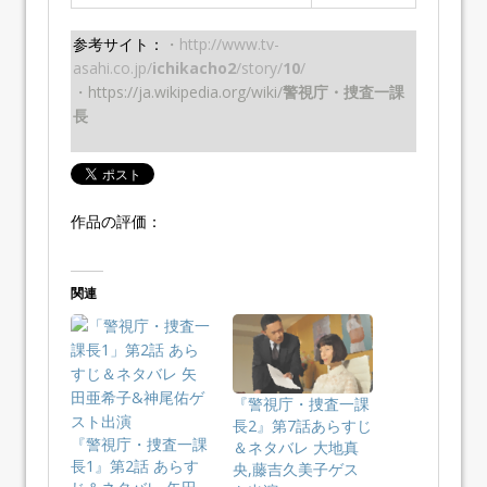
参考サイト：
・
http://www.tv-
asahi.co.jp/
ichikacho2
/story/
10
/
・https://ja.wikipedia.org/wiki/
警視庁・捜査一課
長
作品の評価：
関連
『警視庁・捜査一課
長2』第7話あらすじ
『警視庁・捜査一課
＆ネタバレ 大地真
長1』第2話 あらす
央,藤吉久美子ゲス