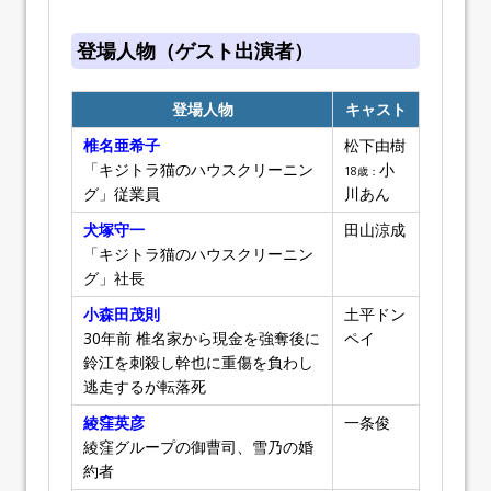
登場人物（ゲスト出演者）
登場人物
キャスト
椎名亜希子
松下由樹
「キジトラ猫のハウスクリーニン
小
18歳：
グ」従業員
川あん
犬塚守一
田山涼成
「キジトラ猫のハウスクリーニン
グ」社長
小森田茂則
土平ドン
30年前 椎名家から現金を強奪後に
ペイ
鈴江を刺殺し幹也に重傷を負わし
逃走するが転落死
綾窪英彦
一条俊
綾窪グループの御曹司、雪乃の婚
約者