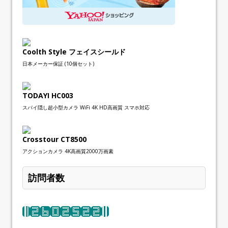
Coolth Style フェイスシールド
日本メーカー保証 (10個セット)
TODAYI HC003
スパイ隠し超小型カメラ WiFi 4K HD高画質 スマホ対応
Crosstour CT8500
アクションカメラ 4K高画質2000万画素
訪問者数