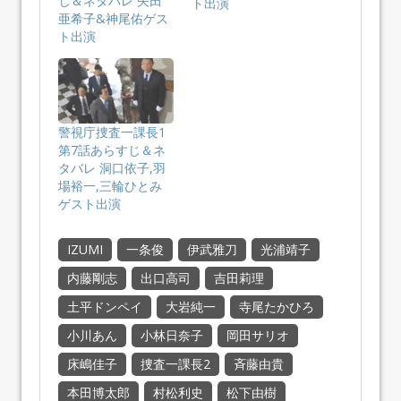
じ＆ネタバレ 矢田
ト出演
亜希子&神尾佑ゲス
ト出演
警視庁捜査一課長1
第7話あらすじ＆ネ
タバレ 洞口依子,羽
場裕一,三輪ひとみ
ゲスト出演
IZUMI
一条俊
伊武雅刀
光浦靖子
内藤剛志
出口高司
吉田莉理
土平ドンペイ
大岩純一
寺尾たかひろ
小川あん
小林日奈子
岡田サリオ
床嶋佳子
捜査一課長2
斉藤由貴
本田博太郎
村松利史
松下由樹