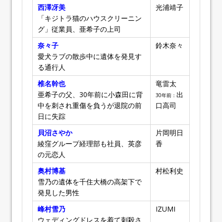
西澤冴美
光浦靖子
「キジトラ猫のハウスクリーニン
グ」従業員、亜希子の上司
奈々子
鈴木奈々
愛犬ラブの散歩中に遺体を発見す
る通行人
椎名幹也
竜雷太
亜希子の父、30年前に小森田に背
出
30年前：
中を刺され重傷を負うが退院の前
口高司
日に失踪
貝沼さやか
片岡明日
綾窪グループ経理部も社員、英彦
香
の元恋人
奥村博基
村松利史
雪乃の遺体を千住大橋の高架下で
発見した男性
峰村雪乃
IZUMI
ウェディングドレスを着て刺殺さ