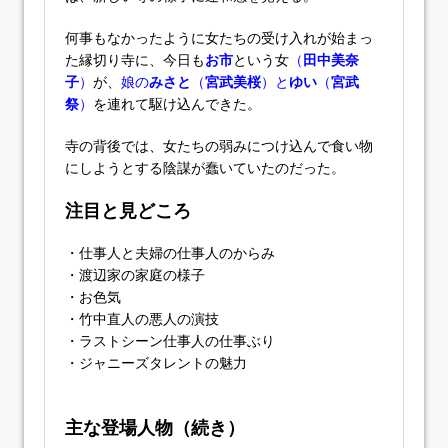
何事もなかったように女たちの受け入れが始まっ
た縁切り寺に、今日も
お市
という女
（
田中美奈
子
）
が、
娘の
みさと
（
宮武美桜
）と
ゆい
（
宮武
祭
）
を連れて駆け込んできた。
寺の背後では、女たちの弱みにつけ込んで食い物
にしようとする陰謀が蠢いていたのだった。
注目と見どころ
・仕事人と夫婦の仕事人のからみ
・渡辺家の家庭の様子
・お色気
・竹中直人の悪人の演技
・ラストシーン仕事人の仕事ぶり
・ジャニーズタレントの魅力
主な登場人物（続き）