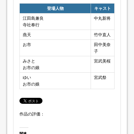
登場人物
キャスト
江田島兼良
中丸新将
寺社奉行
燕天
竹中直人
お市
田中美奈
子
みさと
宮武美桜
お市の娘
ゆい
宮武祭
お市の娘
作品の評価：
関連