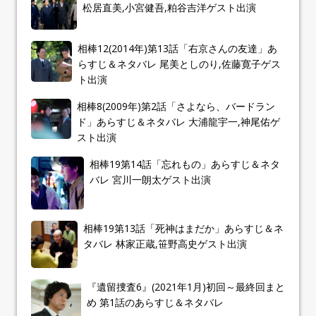
松居直美,小宮健吾,粕谷吉洋ゲスト出演
相棒12(2014年)第13話「右京さんの友達」あ
らすじ＆ネタバレ 尾美としのり,佐藤寛子ゲス
ト出演
相棒8(2009年)第2話「さよなら、バードラン
ド」あらすじ＆ネタバレ 大浦龍宇一,神尾佑ゲ
スト出演
相棒19第14話「忘れもの」あらすじ＆ネタ
バレ 宮川一朗太ゲスト出演
相棒19第13話「死神はまだか」あらすじ＆ネ
タバレ 林家正蔵,笹野高史ゲスト出演
『遺留捜査6』(2021年1月)初回～最終回まと
め 第1話のあらすじ＆ネタバレ