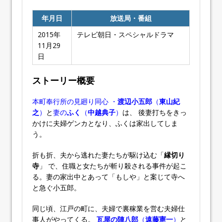
年月日
放送局・番組
2015年
テレビ朝日・スペシャルドラマ
11月29
日
ストーリー概要
本町奉行所の見廻り同心 ・
渡辺小五郎
（
東山紀
之
）
と
妻の
ふく
（
中越典子
）
は、 後妻打ちをきっ
かけに夫婦ゲンカとなり、ふくは家出してしま
う。
折も折、夫から逃れた妻たちが駆け込む「
縁切り
寺
」 で、住職と女たちが斬り殺される事件が起こ
る。妻の家出中とあって「もしや」と案じて寺へ
と急ぐ小五郎。
同じ頃、江戸の町に、夫婦で裏稼業を営む夫婦仕
事人がやってくる。
瓦屋の陣八郎
（
遠藤憲一
）
と