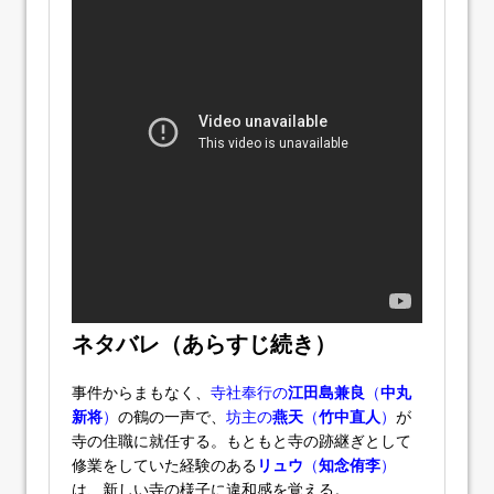
ネタバレ（あらすじ続き）
事件からまもなく、
寺社奉行の
江田島兼良
（
中丸
新将
）
の鶴の一声で、
坊主の
燕天
（
竹中直人
）
が
寺の住職に就任する。もともと寺の跡継ぎとして
修業をしていた経験のある
リュウ
（
知念侑李
）
は、新しい寺の様子に違和感を覚える。