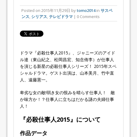
Posted on
2015年11月29日
by
tomo2014
in
サスペ
ンス
,
シリアス
,
テレビドラマ
| 0 Comments
ドラマ『必殺仕事人2015』、ジャニーズのアイド
ル達（東山紀之、松岡昌宏、知念侑李）が仕事人
を演じる新星の必殺仕事人シリーズ！ 2015年スペ
シャルドラマ。ゲスト出演は、山本美月、竹中直
人、遠藤憲一。
卑劣な女の敵!弱き女の恨みを晴らす仕事人！ 敵
か味方か！？仕事人に立ちはだかる謎の夫婦仕事
人！
『必殺仕事人2015』について
作品データ