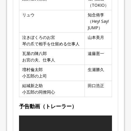
（TOKIO）
リュウ
知念侑李
（Hey! Say!
JUMP）
泣きぼくろのお宮
山本美月
琴の爪で相手を仕留める仕事人
瓦屋の陣八郎
遠藤憲一
お宮の夫、仕事人
増村倫太郎
生瀬勝久
小五郎の上司
結城新之助
田口浩正
小五郎の同僚同心
予告動画（トレーラー）