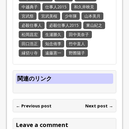
中越典子
仕事人2015
和久井映見
宮武祭
宮武美桜
少年隊
山本美月
必殺仕事人
必殺仕事人2015
東山紀之
松岡昌宏
生瀬勝久
田中美奈子
田口浩正
知念侑李
竹中直人
縁切り寺
遠藤憲一
野際陽子
関連のリンク
← Previous post
Next post →
Leave a comment