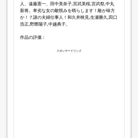
人、遠藤憲一、田中美奈子,宮武美桜,宮武祭,中丸
新将。卑劣な女の敵恨みを晴らします！敵か味方
か！？謎の夫婦仕事人！和久井映見,生瀬勝久,田口
浩正,野際陽子,中越典子。
作品の評価：
スポンサードリンク