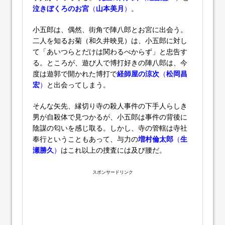
泣きぼくろのお宮
（
山本美月
）
。
小五郎は、偶然、街角で陣八郎とお宮に出会う。
二人を知るお菊（和久井映見）は、小五郎に対し
て「あいつらとだけは関わるべからず」と忠告す
る。ところが、遊び人で博打好きの陣八郎は、今
度は遊郭で開かれた博打で
経師屋の涼次
（
松岡昌
宏
）
と出会ってしまう。
そんな矢先、縁切り寺の殺人事件の下手人らしき
男が自殺体で見つかるが、小五郎は事件の背後に
陰謀の匂いを感じ取る。しかし、寺の管轄は寺社
奉行ということもあって、与力の
増村倫太郎
（
生
瀬勝久
）
はこれ以上の捜査には及び腰だ。
スポンサードリンク