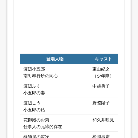
登場人物
キャスト
渡辺小五郎
東山紀之
南町奉行所の同心
（少年隊）
渡辺ふく
中越典子
小五郎の妻
渡辺こう
野際陽子
小五郎の姑
花御殿のお菊
和久井映見
仕事人の元締的存在
経師屋の涼次
松岡昌宏