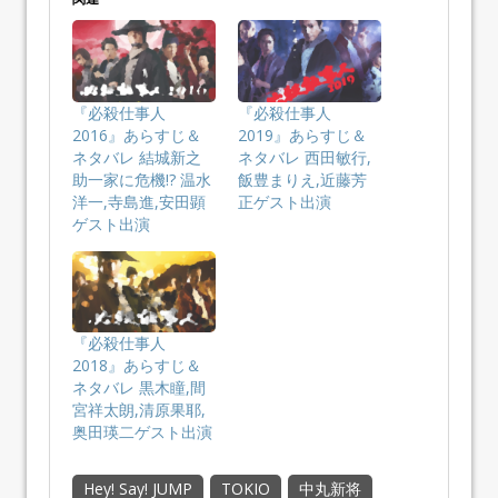
『必殺仕事人
『必殺仕事人
2016』あらすじ＆
2019』あらすじ＆
ネタバレ 結城新之
ネタバレ 西田敏行,
助一家に危機!? 温水
飯豊まりえ,近藤芳
洋一,寺島進,安田顕
正ゲスト出演
ゲスト出演
『必殺仕事人
2018』あらすじ＆
ネタバレ 黒木瞳,間
宮祥太朗,清原果耶,
奥田瑛二ゲスト出演
Hey! Say! JUMP
TOKIO
中丸新将