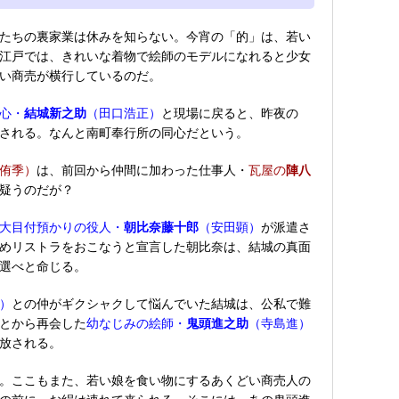
たちの裏家業は休みを知らない。今宵の「的」は、若い
江戸では、きれいな着物で絵師のモデルになれると少女
い商売が横行しているのだ。
心・
結城新之助
（田口浩正）
と現場に戻ると、昨夜の
される。なんと南町奉行所の同心だという。
侑季）
は、前回から仲間に加わった仕事人・
瓦屋の
陣八
疑うのだが？
大目付預かりの役人・
朝比奈藤十郎
（安田顕）
が派遣さ
めリストラをおこなうと宣言した朝比奈は、結城の真面
選べと命じる。
）
との仲がギクシャクして悩んでいた結城は、公私で難
とから再会した
幼なじみの絵師・
鬼頭進之助
（寺島進）
放される。
。ここもまた、若い娘を食い物にするあくどい商売人の