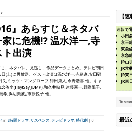
>
【速
016』あらすじ＆ネタバ
速報で
小田
家に危機!? 温水洋一,寺
京王
東急
スト出演
京急
JR山
らすじ、ネタバレ、見逃し、作品データまとめ。テレビ朝日
JR常
1月6日(土)に再放送。ゲスト出演は温水洋一,寺島進,安田顕,
JR
明良,ミッツ・マングローブ,緋田康人,今野浩喜 他。キャ
JR
念侑李(Hey!Say!JUMP),和久井映見,遠藤憲一,野際陽子,
磨希,浜辺美波,,市原悦子 他。
最近
14
in
2時間ドラマ
,
サスペンス
,
テレビドラマ
,
時代劇
| 0