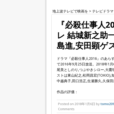
地上波テレビで映画を
>
テレビドラマ
『必殺仕事人2
レ 結城新之助一
島進,安田顕ゲ
ドラマ『必殺仕事人2016』のあ
で2016年9月25日放送。2018年
尾美としのり,つぶやきシロー,大鷹
ストは東山紀之,松岡昌宏(TOKIO),知
中越典子,田口浩正,生瀬勝久,久保田
作品の評価：
Posted on
2018年1月6日
by
tomo20
Comments