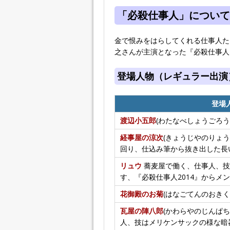
「必殺仕事人」について
金で恨みをはらしてくれる仕事人た
之さんが主演となった『必殺仕事人2
登場人物（レギュラー出演
登場
渡辺小五郎
(わたなべしょうごろう
経事屋の涼次
(きょうじやのりょう
回り、仕込み筆から抜き出した長
リュウ
蕎麦屋で働く、仕事人、技
す、『必殺仕事人2014』からメ
花御殿のお菊
(はなごてんのおきく
瓦屋の陣八郎
(かわらやのじんぱち
人、技はメリケンサックの様な暗