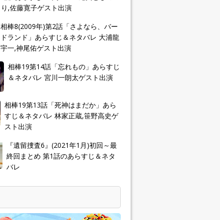
り,佐藤寛子ゲスト出演
相棒8(2009年)第2話「さよなら、バー
ドランド」あらすじ＆ネタバレ 大浦龍
宇一,神尾佑ゲスト出演
相棒19第14話「忘れもの」あらすじ
＆ネタバレ 宮川一朗太ゲスト出演
相棒19第13話「死神はまだか」あら
すじ＆ネタバレ 林家正蔵,笹野高史ゲ
スト出演
『遺留捜査6』(2021年1月)初回～最
終回まとめ 第1話のあらすじ＆ネタ
バレ