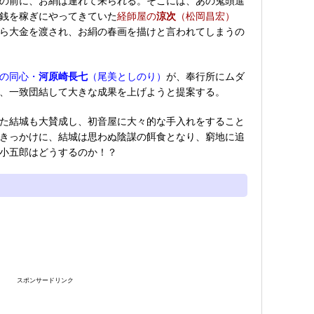
の前に、お絹は連れて来られる。そこには、あの鬼頭進
銭を稼ぎにやってきていた
経師屋の
涼次
（松岡昌宏）
ら大金を渡され、お絹の春画を描けと言われてしまうの
の同心・
河原崎長七
（尾美としのり）
が、奉行所にムダ
、一致団結して大きな成果を上げようと提案する。
た結城も大賛成し、初音屋に大々的な手入れをすること
きっかけに、結城は思わぬ陰謀の餌食となり、窮地に追
小五郎はどうするのか！？
スポンサードリンク