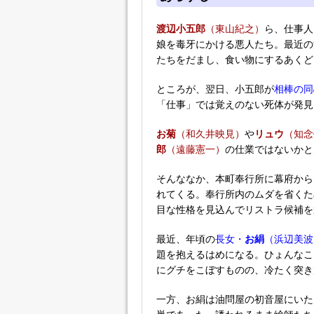
渡辺小五郎
（東山紀之）
ら、仕事人
娘を毒牙にかける悪人たち。最近の
たちをだまし、食い物にするあくど
ところが、翌日、小五郎が
相棒の同
「仕事」では覚えのない死体が発見
お菊
（和久井映見）
や
リュウ
（知念
郎
（遠藤憲一）
の仕業ではないかと
そんななか、本町奉行所に幕府から
れてくる。奉行所内のムダを省くた
目な性格を見込んでリストラ候補を
最近、年頃の
長女・
お絹
（浜辺美波
題を抱えるはめになる。ひょんなこ
にグチをこぼすものの、冷たく突き
一方、お絹は油問屋の初音屋にいた