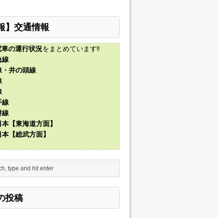
報】交通情報
電車の運行状況
をまとめています!!
急線
線・井の頭線
線
線
手線
磐線
東日本【東海道方面】
東日本【総武方面】
の投稿