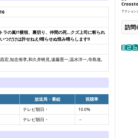
Crosst
16
アクションカ
訪問
トラの嵐!?横領、裏切り、仲間の死…クズ上司に斬られ
こいつだけは許せねえ!晴らせぬ恨み晴らします!!
昌宏,知念侑李,和久井映見,遠藤憲一,温水洋一,寺島進,
放送局・番組
視聴率
テレビ朝日・
10.0%
テレビ朝日・
－