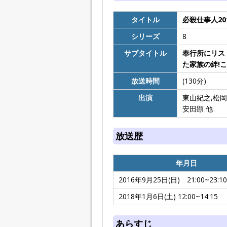
タイトル
必殺仕事人20
シリーズ
8
サブタイトル
奉行所にリス
た家族の絆!
放送時間
(130分)
出演
東山紀之,松岡
安田顕 他
放送歴
年月日
2016年9月25日(日) 21:00~23:10
2018年1月6日(土) 12:00~14:15
あらすじ