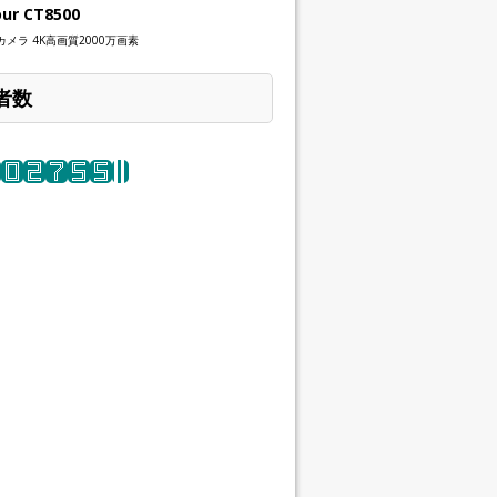
our CT8500
メラ 4K高画質2000万画素
者数