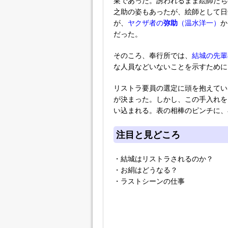
巣であった。誘われるまま絵師たち
之助の姿もあったが、絵師として日
が、
ヤクザ者の
弥助
（温水洋一）
か
だった。
そのころ、奉行所では、
結城の先輩
な人員などいないことを示すために
リストラ要員の選定に頭を抱えてい
が決まった。しかし、この手入れを
い込まれる。表の相棒のピンチに、
注目と見どころ
・結城はリストラされるのか？
・お絹はどうなる？
・ラストシーンの仕事