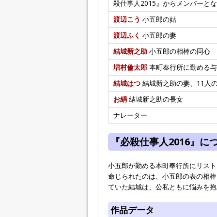
殺仕事人2015』からメンバーと
渡辺こう
小五郎の姑
渡辺ふく
小五郎の妻
結城新之助
小五郎の相棒の同心
増村倫太郎
本町奉行所に勤める与
結城はつ
結城新之助の妻、11人
お絹
結城新之助の長女
ナレーター
『必殺仕事人2016』に
小五郎が勤める本町奉行所にリスト
命じられたのは、小五郎の表の相棒
ていた結城は、公私ともに悩みを抱
作品データ