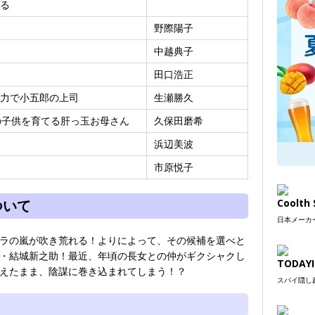
なる
野際陽子
中越典子
田口浩正
力で小五郎の上司
生瀬勝久
の子供を育てる肝っ玉お母さん
久保田磨希
浜辺美波
市原悦子
ついて
Coolt
日本メーカー
ラの嵐が吹き荒れる！よりによって、その候補を選べと
・結城新之助！最近、年頃の長女との仲がギクシャクし
TODAYI
えたまま、陰謀に巻き込まれてしまう！？
スパイ隠し超