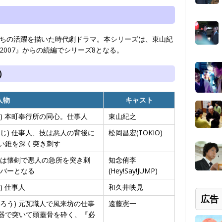
ちの活躍を描いた時代劇ドラマ。本シリーズは、東山紀
007』からの続編でシリーズ8となる。
）
人物
キャスト
) 本町奉行所の同心。仕事人
東山紀之
じ) 仕事人、技は悪人の背後に
松岡昌宏(TOKIO)
い錐を深く突き刺す
は懐剣で悪人の急所を突き刺
知念侑李
ンバーとなる
(Hey!Say!JUMP)
) 仕事人
和久井映見
広告
ろう) 元瓦職人で風来坊の仕事
遠藤憲一
器で突いて頭蓋骨を砕く、『必