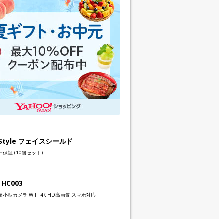
h Style フェイスシールド
保証 (10個セット)
 HC003
小型カメラ WiFi 4K HD高画質 スマホ対応