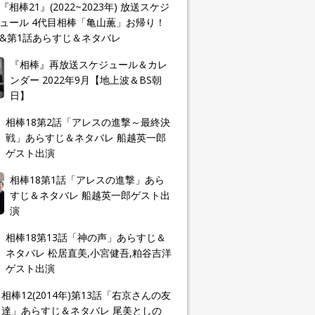
『相棒21』(2022~2023年) 放送スケジ
ュール 4代目相棒「亀山薫」お帰り！
&第1話あらすじ＆ネタバレ
『相棒』再放送スケジュール＆カレ
ンダー 2022年9月【地上波＆BS朝
日】
相棒18第2話「アレスの進撃～最終決
戦」あらすじ＆ネタバレ 船越英一郎
ゲスト出演
相棒18第1話「アレスの進撃」あら
すじ＆ネタバレ 船越英一郎ゲスト出
演
相棒18第13話「神の声」あらすじ＆
ネタバレ 松居直美,小宮健吾,粕谷吉洋
ゲスト出演
相棒12(2014年)第13話「右京さんの友
達」あらすじ＆ネタバレ 尾美としの