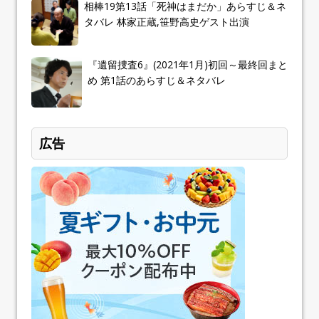
相棒19第13話「死神はまだか」あらすじ＆ネ
タバレ 林家正蔵,笹野高史ゲスト出演
『遺留捜査6』(2021年1月)初回～最終回まと
め 第1話のあらすじ＆ネタバレ
広告