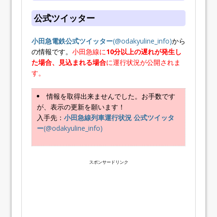
公式ツイッター
小田急電鉄公式ツイッター
(@odakyuline_info)
から
の情報です。
小田急線に
10分以上の遅れが発生し
た場合
、見込まれる場合
に運行状況が公開されま
す。
情報を取得出来ませんでした。お手数です
が、表示の更新を願います！
入手先：
小田急線列車運行状況 公式ツイッタ
ー
(@odakyuline_info)
スポンサードリンク