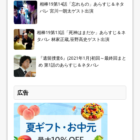
相棒19第14話「忘れもの」あらすじ＆ネタ
バレ 宮川一朗太ゲスト出演
相棒19第13話「死神はまだか」あらすじ＆ネ
タバレ 林家正蔵,笹野高史ゲスト出演
『遺留捜査6』(2021年1月)初回～最終回まと
め 第1話のあらすじ＆ネタバレ
広告