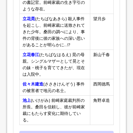
の書記官。前崎家裁の生き字引の
ような存在。
立花晃
(たちばなあきら) 殺人事件
望月歩
を起こし、前崎家裁に送致されて
きた少年。桑田の調べにより、事
件の背後に彼の家族への深い思い
があることが明らかに…!?
立花春江
(たちばなはるえ) 晃の母
新山千春
親。シングルマザーとして晃とそ
の妹・桃子を育ててきたが、現在
は入院中。
佐々木建造
(ささきけんぞう) 事件
西岡德馬
の被害者で地元の名士。
池上
(いけがみ) 前崎家庭裁判所の
角野卓造
所長。桑田を信頼し、彼が前崎家
裁にもたらす変化に期待してい
る。