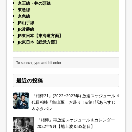
京王線・井の頭線
東急線
京急線
JR山手線
JR常磐線
JR東日本【東海道方面】
JR東日本【総武方面】
最近の投稿
『相棒21』(2022~2023年) 放送スケジュール 4
代目相棒「亀山薫」お帰り！&第1話あらすじ
＆ネタバレ
『相棒』再放送スケジュール＆カレンダー
2022年9月【地上波＆BS朝日】