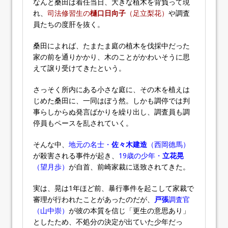
なんと桑田は着任当日、大きな植木を背負って現
れ、
司法修習生の
樋口日向子
（足立梨花）
や調査
員たちの度肝を抜く。
桑田によれば、たまたま庭の植木を伐採中だった
家の前を通りかかり、木のことがかわいそうに思
えて譲り受けてきたという。
さっそく所内にある小さな庭に、その木を植えは
じめた桑田に、一同はぼう然。しかも調停では判
事らしからぬ発言ばかりを繰り出し、調査員も調
停員もペースを乱されていく。
そんな中、
地元の名士・
佐々木建造
（西岡德馬）
が殺害される事件が起き、
19歳の少年・
立花晃
（望月歩）
が自首、前崎家裁に送致されてきた。
実は、晃は1年ほど前、暴行事件を起こして家裁で
審理が行われたことがあったのだが、
戸張
調査官
（山中崇）
が彼の本質を信じ「更生の意思あり」
としたため、不処分の決定が出ていた少年だっ