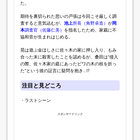
た。
期待を裏切られた思いの戸張は今回こそ厳しく調
査すると意気込むが、
池上
所長（角野卓造）
が
岡
本
調査官（佐藤仁美）
を指名したため、家裁に不
協和音が生まれはじめる。
晃は遊ぶ金ほしさに佐々木の家に押し入り、もみ
合った末に殺害したことを認めるが、桑田は“侵入
の際、佐々木家の庭にあったビワの木の枝を折っ
た”という彼の証言に疑問を抱き…!?
注目と見どころ
・ラストシーン
スポンサードリンク