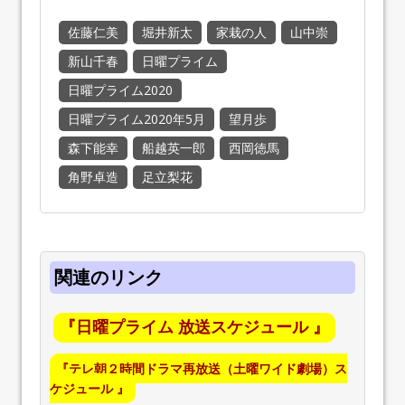
佐藤仁美
堀井新太
家栽の人
山中崇
新山千春
日曜プライム
日曜プライム2020
日曜プライム2020年5月
望月歩
森下能幸
船越英一郎
西岡徳馬
角野卓造
足立梨花
関連のリンク
『日曜プライム 放送スケジュール 』
『テレ朝２時間ドラマ再放送（土曜ワイド劇場）ス
ケジュール 』