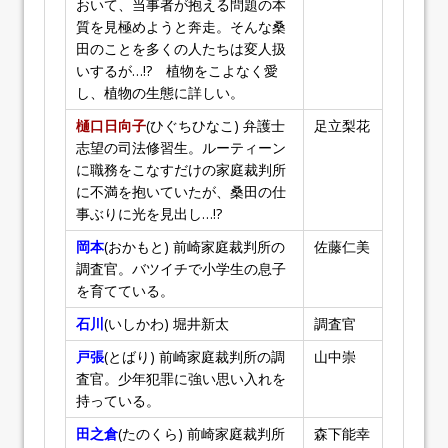
おいて、当事者が抱える問題の本
質を見極めようと奔走。そんな桑
田のことを多くの人たちは変人扱
いするが…!? 植物をこよなく愛
し、植物の生態に詳しい。
樋口日向子
(ひぐちひなこ) 弁護士
足立梨花
志望の司法修習生。ルーティーン
に職務をこなすだけの家庭裁判所
に不満を抱いていたが、桑田の仕
事ぶりに光を見出し…!?
岡本
(おかもと) 前崎家庭裁判所の
佐藤仁美
調査官。バツイチで小学生の息子
を育てている。
石川
(いしかわ) 堀井新太
調査官
戸張
(とばり) 前崎家庭裁判所の調
山中崇
査官。少年犯罪に強い思い入れを
持っている。
田之倉
(たのくら) 前崎家庭裁判所
森下能幸