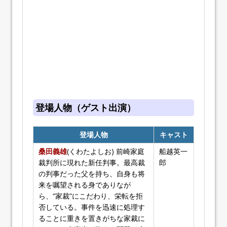
登場人物（ゲスト出演）
登場人物
キャスト
桑田義雄
(くわたよしお) 前崎家庭
船越英一
裁判所に現れた新任判事。最高裁
郎
の判事だった父を持ち、自身も将
来を嘱望される身でありなが
ら、“家裁”にこだわり、栄転を拒
否している。事件を迅速に処理す
ることに重きを置きがちな家裁に