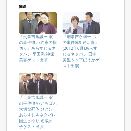
関連
『刑事吉永誠一 涙
『刑事吉永誠一 涙
の事件簿5 /約束の指
の事件簿9 迷い骨』
切り』あらすじ＆ネ
(2012年6月)あらす
タバレ 平田満,神保
じ＆ネタバレ 田中
美喜ゲスト出演
美里＆木下ほうかゲ
スト出演
『刑事吉永誠一 涙
の事件簿4 /いちばん
大切な死体(ひと)』
あらすじ＆ネタバレ
国生さゆり,名取裕
子ゲスト出演