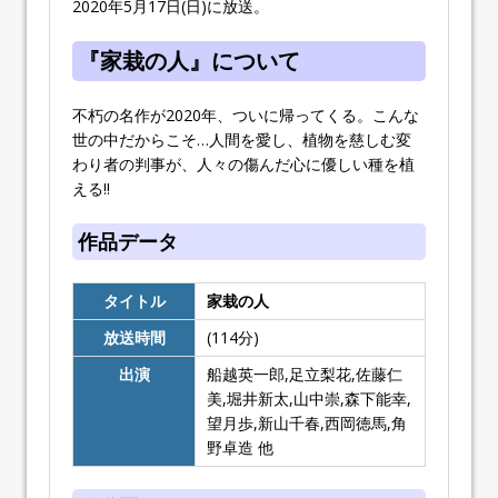
2020年5月17日(日)に放送。
『家栽の人』について
不朽の名作が2020年、ついに帰ってくる。こんな
世の中だからこそ…人間を愛し、植物を慈しむ変
わり者の判事が、人々の傷んだ心に優しい種を植
える!!
作品データ
タイトル
家栽の人
放送時間
(114分)
出演
船越英一郎,足立梨花,佐藤仁
美,堀井新太,山中崇,森下能幸,
望月歩,新山千春,西岡徳馬,角
野卓造 他