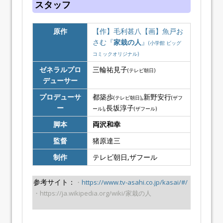
スタッフ
原作
【作】毛利甚八【画】魚戸お
さむ『
家栽の人
』
(小学館 ビッグ
コミックオリジナル)
ゼネラルプロ
三輪祐見子
(テレビ朝日)
デューサー
プロデューサ
都築歩
,新野安行
(テレビ朝日)
(ザフ
ー
,長坂淳子
ール)
(ザフール)
脚本
両沢和幸
監督
猪原達三
制作
テレビ朝日,ザフール
参考サイト：
・
https://www.tv-asahi.co.jp/kasai/#/
・https://ja.wikipedia.org/wiki/家栽の人