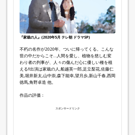
『家栽の人』(2020年5月 テレ朝 ドラマSP)
不朽の名作が2020年、ついに帰ってくる。こんな
世の中だからこそ…人間を愛し、植物を慈しむ変
わり者の判事が、人々の傷んだ心に優しい種を植
える!!出演は家栽の人,船越英一郎,足立梨花,佐藤仁
美,堀井新太,山中崇,森下能幸,望月歩,新山千春,西岡
徳馬,角野卓造 他。
作品の評価：
スポンサードリンク