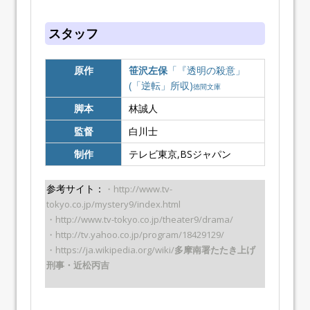
スタッフ
原作
笹沢左保
「『透明の殺意」
(「逆転」所収)
徳間文庫
脚本
林誠人
監督
白川士
制作
テレビ東京,BSジャパン
参考サイト：
・http://www.tv-
tokyo.co.jp/mystery9/index.html
・http://www.tv-tokyo.co.jp/theater9/drama/
・http://tv.yahoo.co.jp/program/18429129/
・https://ja.wikipedia.org/wiki/
多摩南署たたき上げ
刑事・近松丙吉