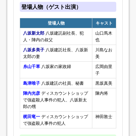
登場人物（ゲスト出演）
登場人物
キャスト
八坂新太郎
八坂建託副社長、犯
山口馬木
人・陣内の叔父
也
八坂多美子
八坂建託社長、八坂新
川島なお
太郎の妻
美
糸山千草
八坂家の家政婦
広岡由里
子
島津唯子
八坂建託の社員、秘書
黒坂真美
陣内光彦
ディスカウントショップ
陳内将
で強盗殺人事件の犯人、八坂新太
郎の甥
梶田竜一
ディスカウントショップ
神田敦士
で強盗殺人事件の犯人