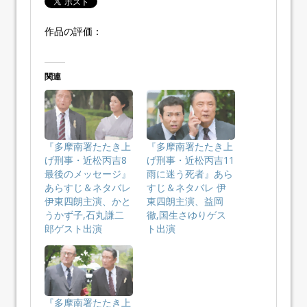
作品の評価：
関連
『多摩南署たたき上
『多摩南署たたき上
げ刑事・近松丙吉8
げ刑事・近松丙吉11
最後のメッセージ』
雨に迷う死者』あら
あらすじ＆ネタバレ
すじ＆ネタバレ 伊
伊東四朗主演、かと
東四朗主演、益岡
うかず子,石丸謙二
徹,国生さゆりゲス
郎ゲスト出演
ト出演
『多摩南署たたき上