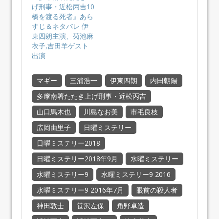
げ刑事・近松丙吉10
橋を渡る死者』あら
すじ＆ネタバレ 伊
東四朗主演、菊池麻
衣子,吉田羊ゲスト
出演
マギー
三浦浩一
伊東四朗
内田朝陽
多摩南署たたき上げ刑事・近松丙吉
山口馬木也
川島なお美
市毛良枝
広岡由里子
日曜ミステリー
日曜ミステリー2018
日曜ミステリー2018年9月
水曜ミステリー
水曜ミステリー9
水曜ミステリー9 2016
水曜ミステリー9 2016年7月
眼前の殺人者
神田敦士
笹沢左保
角野卓造