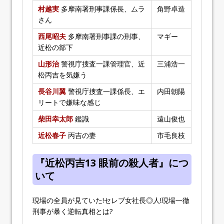
村越実
多摩南署刑事課係長、ムラ
角野卓造
さん
西尾昭夫
多摩南署刑事課の刑事、
マギー
近松の部下
山形治
警視庁捜査一課管理官、近
三浦浩一
松丙吉を気嫌う
長谷川翼
警視庁捜査一課係長、エ
内田朝陽
リートで嫌味な感じ
柴田幸太郎
鑑識
遠山俊也
近松春子
丙吉の妻
市毛良枝
『近松丙吉13 眼前の殺人者』につ
いて
現場の全員が見ていた!セレブ女社長◎人!現場一徹
刑事が暴く逆転真相とは?