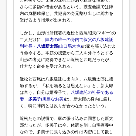
さらに多額の借金があるという。捜査会議では陣
内の身柄確保と、共犯者の身元割り出しに総力を
挙げるよう指示が出される。
しかし、山形は所轄署の近松と西尾昭夫(マギー)の
二人だけに、
陣内の唯一の身内で叔父の八坂建託
副社長・
八坂新太郎
(山口馬木也)
の家を張り込むよ
う命令する。本筋の捜査から二人を外そうとする
山形の考えに納得できない近松と西尾だったが、
仕方なく命令を受け入れる。
近松と西尾は八坂建託に出向き、八坂新太郎に接
触するが、「私を頼るとは思えない」と、新太郎
は言う。自分は婿養子で、
八坂建託の社長である
妻・
多美子
(川島なお美)
は、新太郎の身内に厳し
く、特に陣内とは反りが合わなかったという。
近松たちの説得で、家の張り込みに同意した新太
郎だったが、多美子は今、体調を崩し自宅療養中
なので、多美子に張り込みの件は内密にして欲し