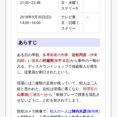
21:00~22:48
京・水曜ミ
ステリー9
2018年9月30日(日)
テレビ東
－
14:00~16:00
京・日曜ミ
ステリー
あらすじ
ある日の早朝、
多摩南署の刑事・
近松丙吉
（伊東
四朗）
に
係長の
村越実
(角野卓造)
から事件の一報が
入る。ディスカウントショップで強盗殺人が発生
し、従業員が刺◎されたという。
現場には二種類の足痕が残っていて、犯人は二人
組と思われた。近松は現場に着くなり、
管理官の
山形治
(三浦浩一)
から「単独プレーで捜査を混乱さ
せないように」と釘を刺されてしまう。
防犯カメラ映像で、
犯人の一人は
陣内光彦
(陳内将)
と判明する。２度の逮捕歴があり粗暴な性格で、