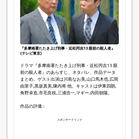
『多摩南署たたき上げ刑事・近松丙吉13 眼前の殺人者』
(テレビ東京)
ドラマ『多摩南署たたき上げ刑事・近松丙吉13 眼
前の殺人者』のあらすじ、ネタバレ、作品データ
まとめ。ゲスト出演は川島なお美,山口馬木也,広岡
由里子,黒坂真美,陳内将 他。キャストは伊東四朗,
角野卓造,市毛良枝,三浦浩一,マギー,内田朝陽。
作品の評価：
スポンサードリンク