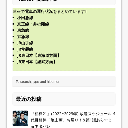
速報で
電車の運行状況
をまとめています!!
小田急線
京王線・井の頭線
東急線
京急線
JR山手線
JR常磐線
JR東日本【東海道方面】
JR東日本【総武方面】
最近の投稿
『相棒21』(2022~2023年) 放送スケジュール 4
代目相棒「亀山薫」お帰り！&第1話あらすじ
＆ネタバレ