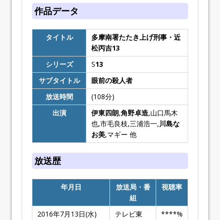
作品データ
タイトル
多摩南署たたき上げ刑事・近
松丙吉13
シリーズ
S
13
サブタイトル
眼前の殺人者
放送時間
(108分)
出演
伊東四朗
,
角野卓造
,山口馬木
也,市毛良枝,三浦浩一,
川島な
お美
,マギー 他
放送歴
年月日
放送局・番
視聴率
組
2016年7月13日(水)
テレビ東
****%