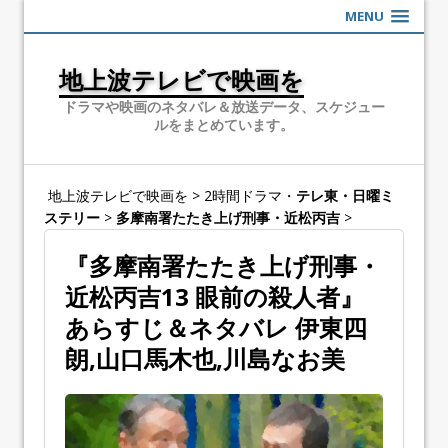
MENU
地上波テレビで映画を
ドラマや映画のネタバレ＆放送データ、スケジュー
ルをまとめています。
地上波テレビで映画を
>
2時間ドラマ・
テレ東・日曜ミ
ステリー
>
多摩南署たたき上げ刑事・近松丙吉
>
『多摩南署たたき上げ刑事・
近松丙吉13 眼前の殺人者』
あらすじ＆ネタバレ 伊東四
朗,山口馬木也,川島なお美