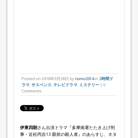
Posted on
2018年9月28日
by
tomo2014
in
2時間ド
ラマ
,
サスペンス
,
テレビドラマ
,
ミステリー
| 0
Comments
伊東四朗
さん出演ドラマ『多摩南署たたき上げ刑
事・近松丙吉13 眼前の殺人者』のあらすじ、ネタ