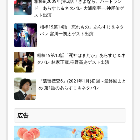
相棒8(2009年)第2話「さよなら、バードラン
ド」あらすじ＆ネタバレ 大浦龍宇一,神尾佑ゲ
スト出演
相棒19第14話「忘れもの」あらすじ＆ネタ
バレ 宮川一朗太ゲスト出演
相棒19第13話「死神はまだか」あらすじ＆ネ
タバレ 林家正蔵,笹野高史ゲスト出演
『遺留捜査6』(2021年1月)初回～最終回まと
め 第1話のあらすじ＆ネタバレ
広告