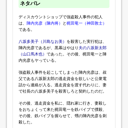
ネタバレ
ディスカウントショップで強盗殺人事件の犯人
は、
陣内光彦（陳内将）
と
梶田竜一（神田敦士）
である。
八坂多美子（川島なお美）
を殺害した実行犯は、
陣内光彦であるが、黒幕はやはり
夫の八坂新太郎
（山口馬木也）
であった。その後、梶田竜一と陣
内光彦もヤっている。
強盗殺人事件を起こしてしまった陣内光彦は、叔
父である八坂新太郎の逃走資金を欲しいと公衆電
話から連絡が入る。逃走資金を渡す代わりに、妻
で社長の八坂多美子を殺害しろと契約したのだ。
その後、逃走資金を私に、隠れ家に行き、妻殺し
をおちょくって来た梶田竜一を鉄パイプで撲殺、
その後、鉄パイプを握らせて、甥の陣内光彦を刺
殺した。