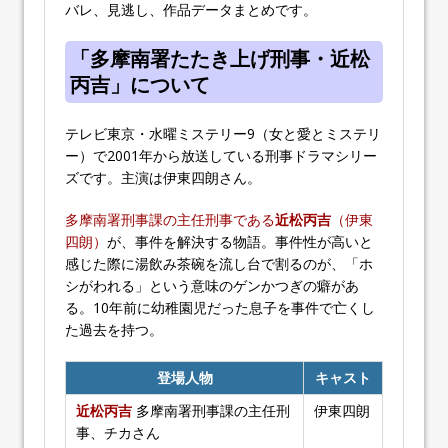
バレ、見逃し、作品データまとめです。
「多摩南署たたき上げ刑事・近松
丙吉」について
テレビ東京・水曜ミステリー9（女と愛とミステリ
ー）で2001年から放送している刑事ドラマシリー
ズです。主演は伊東四朗さん。
多摩南署刑事課の主任刑事である
近松丙吉
（伊東
四朗）
が、事件を解決する物語。事件性が高いと
感じた際に湯飲み茶碗を流し台で割るのが、「ホ
シがわれる」という意味のゲンかつぎの癖があ
る。10年前に幼稚園児だった息子を事件で亡くし
た過去を持つ。
登場人物
キャスト
近松丙吉
多摩南署刑事課の主任刑
伊東四朗
事、チカさん