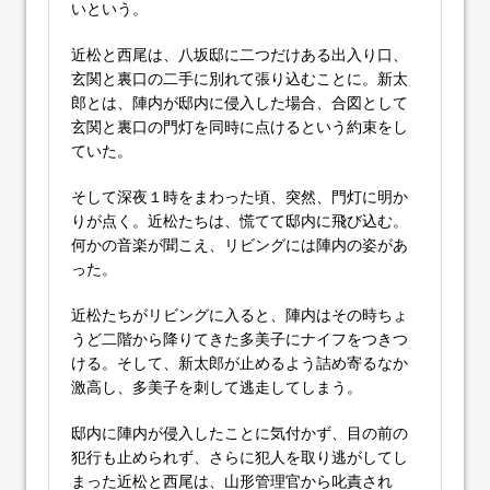
いという。
近松と西尾は、八坂邸に二つだけある出入り口、
玄関と裏口の二手に別れて張り込むことに。新太
郎とは、陣内が邸内に侵入した場合、合図として
玄関と裏口の門灯を同時に点けるという約束をし
ていた。
そして深夜１時をまわった頃、突然、門灯に明か
りが点く。近松たちは、慌てて邸内に飛び込む。
何かの音楽が聞こえ、リビングには陣内の姿があ
った。
近松たちがリビングに入ると、陣内はその時ちょ
うど二階から降りてきた多美子にナイフをつきつ
ける。そして、新太郎が止めるよう詰め寄るなか
激高し、多美子を刺して逃走してしまう。
邸内に陣内が侵入したことに気付かず、目の前の
犯行も止められず、さらに犯人を取り逃がしてし
まった近松と西尾は、山形管理官から叱責され