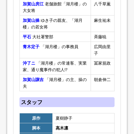
加賀山房江
老舗旅館「湖月楼」の
八千草薫
大女将
加賀山操
ゆき子の親友、「湖月
麻生祐未
楼」の若女将
平石
大社署警部
斉藤暁
青木定子
「湖月楼」の事務員
広岡由里
子
沖了ニ
「湖月楼」の常連客、実業
冨家規政
家、通り魔事件の犯人!?
加賀山譲吉
「湖月楼」の主、操の
朝倉伸二
夫
スタッフ
原作
夏樹静子
脚本
高木凛