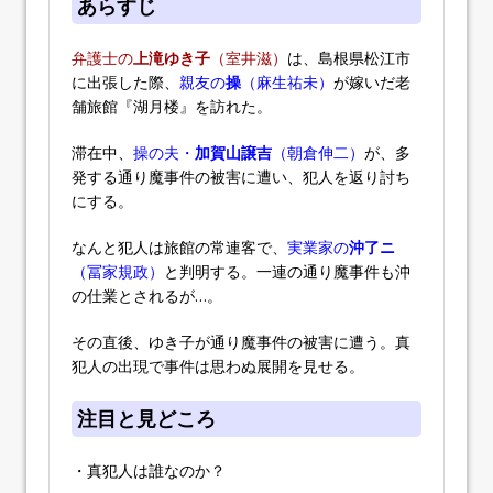
あらすじ
弁護士の
上滝ゆき子
（室井滋）
は、島根県松江市
に出張した際、
親友の
操
（麻生祐未）
が嫁いだ老
舗旅館『湖月楼』を訪れた。
滞在中、
操の夫・
加賀山譲吉
（朝倉伸二）
が、多
発する通り魔事件の被害に遭い、犯人を返り討ち
にする。
なんと犯人は旅館の常連客で、
実業家の
沖了ニ
（冨家規政）
と判明する。一連の通り魔事件も沖
の仕業とされるが…。
その直後、ゆき子が通り魔事件の被害に遭う。真
犯人の出現で事件は思わぬ展開を見せる。
注目と見どころ
・真犯人は誰なのか？