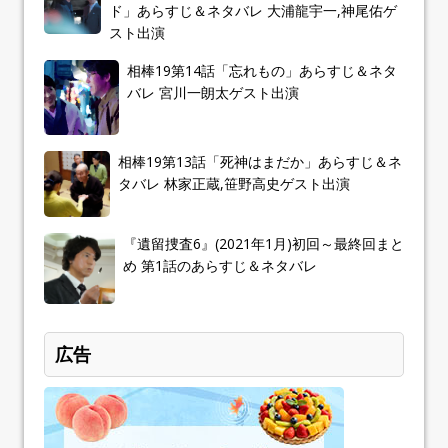
ド」あらすじ＆ネタバレ 大浦龍宇一,神尾佑ゲ
スト出演
相棒19第14話「忘れもの」あらすじ＆ネタ
バレ 宮川一朗太ゲスト出演
相棒19第13話「死神はまだか」あらすじ＆ネ
タバレ 林家正蔵,笹野高史ゲスト出演
『遺留捜査6』(2021年1月)初回～最終回まと
め 第1話のあらすじ＆ネタバレ
広告