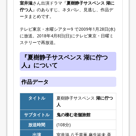
室井滋
さん出演ドラマ『
夏樹静子サスペンス 湖に
佇つ人
』のあらすじ、ネタバレ、見逃し、作品デ
ータまとめです。
テレビ東京・水曜シアター9 で2009年1月28日(水)
に放送。2018年4月8日(日)にテレビ東京・日曜ミ
ステリーで再放送。
『夏樹静子サスペンス 湖に佇つ
人』について
作品データ
タイトル
夏樹静子サスペンス
湖に佇つ
人
サブタイトル
鬼の棲む老舗旅館
放送時間
(108分)
出演
室井滋,八千草薫,麻生祐未,斉