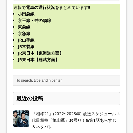
速報で
電車の運行状況
をまとめています!!
小田急線
京王線・井の頭線
東急線
京急線
JR山手線
JR常磐線
JR東日本【東海道方面】
JR東日本【総武方面】
最近の投稿
『相棒21』(2022~2023年) 放送スケジュール 4
代目相棒「亀山薫」お帰り！&第1話あらすじ
＆ネタバレ