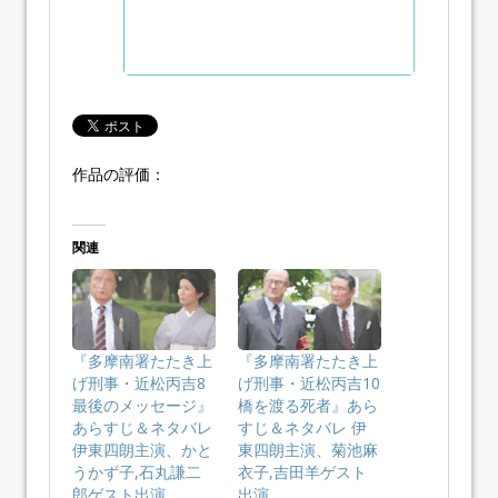
作品の評価：
関連
『多摩南署たたき上
『多摩南署たたき上
げ刑事・近松丙吉8
げ刑事・近松丙吉10
最後のメッセージ』
橋を渡る死者』あら
あらすじ＆ネタバレ
すじ＆ネタバレ 伊
伊東四朗主演、かと
東四朗主演、菊池麻
うかず子,石丸謙二
衣子,吉田羊ゲスト
郎ゲスト出演
出演