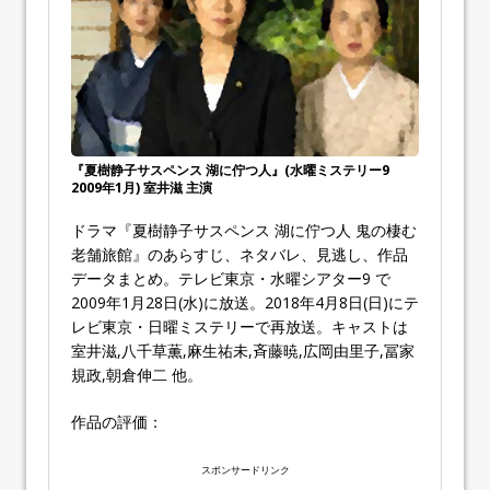
『夏樹静子サスペンス 湖に佇つ人』(水曜ミステリー9
2009年1月) 室井滋 主演
ドラマ『夏樹静子サスペンス 湖に佇つ人 鬼の棲む
老舗旅館』のあらすじ、ネタバレ、見逃し、作品
データまとめ。テレビ東京・水曜シアター9 で
2009年1月28日(水)に放送。2018年4月8日(日)にテ
レビ東京・日曜ミステリーで再放送。キャストは
室井滋,八千草薫,麻生祐未,斉藤暁,広岡由里子,冨家
規政,朝倉伸二 他。
作品の評価：
スポンサードリンク