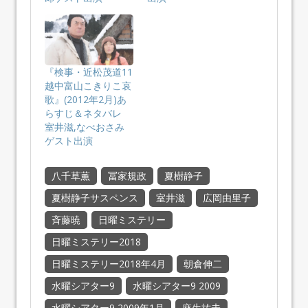
『検事・近松茂道11
越中富山こきりこ哀
歌』(2012年2月)あ
らすじ＆ネタバレ
室井滋,なべおさみ
ゲスト出演
八千草薫
冨家規政
夏樹静子
夏樹静子サスペンス
室井滋
広岡由里子
斉藤暁
日曜ミステリー
日曜ミステリー2018
日曜ミステリー2018年4月
朝倉伸二
水曜シアター9
水曜シアター9 2009
水曜シアター9 2009年1月
麻生祐未