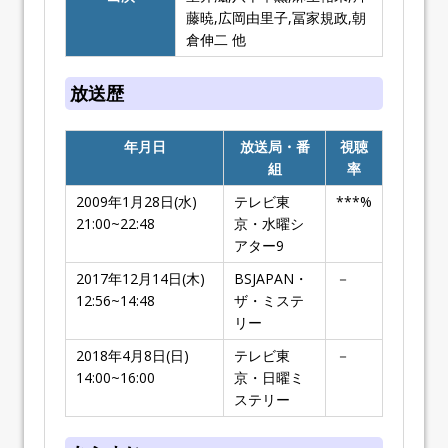
藤暁,広岡由里子,冨家規政,朝
倉伸二 他
放送歴
年月日
放送局・番
視聴
組
率
2009年1月28日(水)
テレビ東
***%
21:00~22:48
京・水曜シ
アター9
2017年12月14日(木)
BSJAPAN・
－
12:56~14:48
ザ・ミステ
リー
2018年4月8日(日)
テレビ東
－
14:00~16:00
京・日曜ミ
ステリー