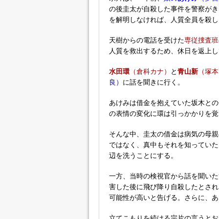
の後圭太が自殺した事件を警察がき
を解明しなければ、人質全員を殺し
天樹からの電話を受けた
専従捜査班
人質を救出するため、休日を返上し
水田環
（倉科カナ）
と
青山新
（塚本
良）
に話を聞きに行く。
あけみは借金を抱えていた坂木との
の表情の変化に環は引っかかりを覚
そんな中、圭太の借金は病気の母親
ではなく、真中もそれを知っていた
辺を洗うことにする。
一方、当時の検視官から話を聞いた
害した後に飛び降り自殺したとされ
可能性が高いと告げる。さらに、あ
立てこもりを続ける宗片の言うとお