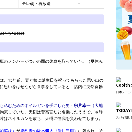
テレ朝・再放送
－
/BeNry4Bcbrs
班のメンバーがつかの間の休息を取っていた。（夏休み
は、15年前、妻と娘に誕生日を祝ってもらった思い出の
Coolt
に思いをはせながら食事をしていると、店内に突然食器
日本メーカー
ち込むためのネイルガンを手にした男・
宗片幸一
（大地
TODAYI
拘束していた。天樹は警察官だと名乗ったうえで、冷静
スパイ隠し超
片はネイルガンを放ち、天樹に怪我を負わせてしまう。
加菜枝）
が
婚約者の
坂木圭太
（湯川尚樹）
に殺され、そ