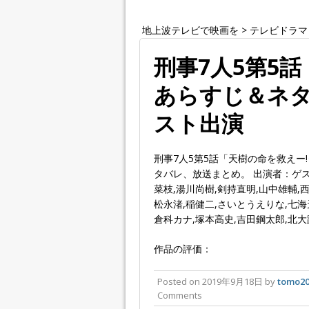
地上波テレビで映画を
>
テレビドラマ
刑事7人5第5
あらすじ＆ネタ
スト出演
刑事7人5第5話「天樹の命を救えー
タバレ、放送まとめ。 出演者：ゲス
菜枝,湯川尚樹,剣持直明,山中雄輔,
松永渚,稲健二,さいとうえりな,七海
倉科カナ,塚本高史,吉田鋼太郎,北大
作品の評価：
Posted on
2019年9月18日
by
tomo20
Comments