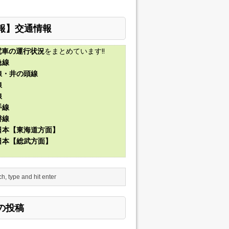
報】交通情報
電車の運行状況
をまとめています!!
急線
線・井の頭線
線
線
手線
磐線
東日本【東海道方面】
東日本【総武方面】
の投稿