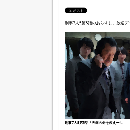
刑事7人5第5話のあらすじ、放送
刑事7人5第5話「天樹の命を救えー!…」