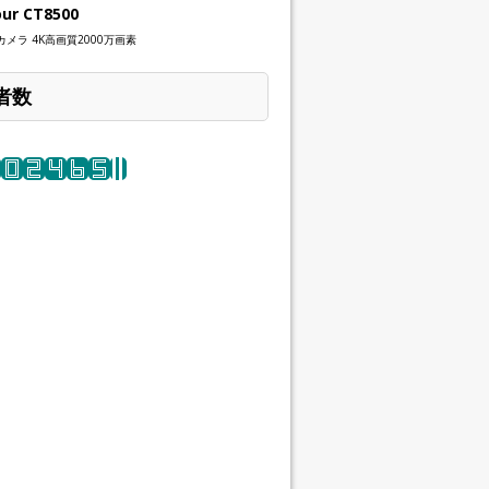
our CT8500
メラ 4K高画質2000万画素
者数