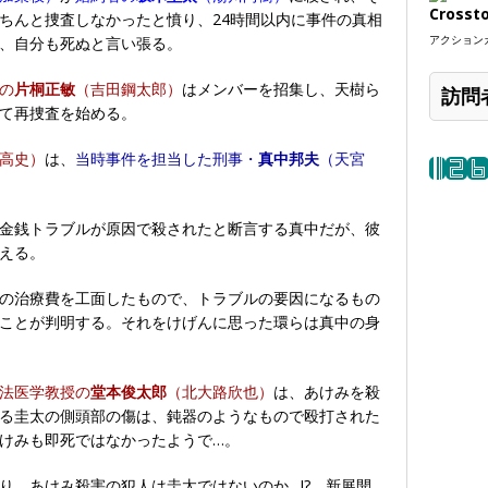
Crosst
ちんと捜査しなかったと憤り、24時間以内に事件の真相
アクションカ
、自分も死ぬと言い張る。
の
片桐正敏
（吉田鋼太郎）
はメンバーを招集し、天樹ら
訪問
て再捜査を始める。
高史）
は、
当時事件を担当した刑事・
真中邦夫
（天宮
金銭トラブルが原因で殺されたと断言する真中だが、彼
える。
の治療費を工面したもので、トラブルの要因になるもの
ことが判明する。それをけげんに思った環らは真中の身
法医学教授の
堂本俊太郎
（北大路欣也）
は、あけみを殺
る圭太の側頭部の傷は、鈍器のようなもので殴打された
けみも即死ではなかったようで…。
り、あけみ殺害の犯人は圭太ではないのか…!? 新展開