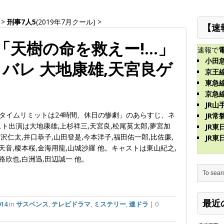
>
刑事7人5
(2019年7月クール)
>
【速
話「天樹の命を救えー!…」
速報で
小田
バレ 大地康雄,天宮良ゲ
京王
東急
京急
JR山
!タイムリミットは24時間、休日の惨劇」のあらすじ、ネ
JR常
ト出演は大地康雄,上杉祥三,天宮良,松尾英太郎,夢宮加
JR
西沢仁太,井口恭子,山田登是,今本洋子,福田佑一郎,比佐廉,
JR
天音,榎本桜,金海用龍,山城沙羅 他。キャストは東山紀之,
路欣也,白洲迅,田辺誠一 他。
最近
14
in
サスペンス
,
テレビドラマ
,
ミステリー
,
連ドラ
| 0