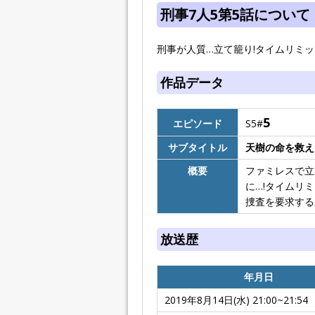
刑事7人5第5話について
刑事が人質…立て籠り!タイムリミッ
作品データ
5
エピソード
S5#
サブタイトル
天樹の命を救え
概要
ファミレスで立
に…!タイムリ
捜査を要求する
放送歴
年月日
2019年8月14日(水) 21:00~21:54