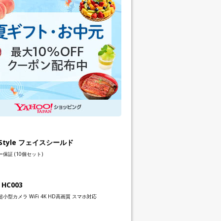
h Style フェイスシールド
保証 (10個セット)
 HC003
小型カメラ WiFi 4K HD高画質 スマホ対応