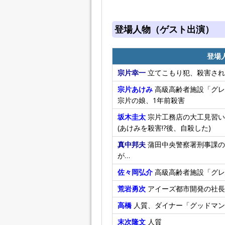
登場人物（ゲスト出演）
登場
宗片幸一
立てこもり犯、殺害され
宗片あけみ
高級高齢者施設「グレ
宗片の娘、1年前殺害
坂木圭太
宗片工務店の大工見習い
(あけみを殺害!?後、自殺した)
真中邦夫
蒲田中央警察署刑事課の
が…
佐々岡弘介
高級高齢者施設「グレ
荒岩勇次
アイーズ都市開発の社長
高橋
人質、ダイナー「グッドマン
末次隆文
人質