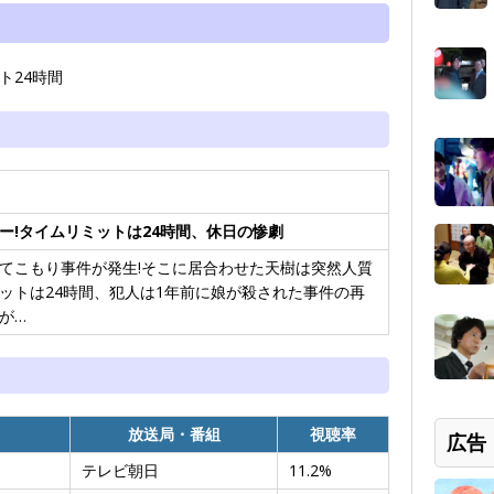
ト24時間
ー!タイムリミットは24時間、休日の惨劇
てこもり事件が発生!そこに居合わせた天樹は突然人質
ミットは24時間、犯人は1年前に娘が殺された事件の再
が…
放送局・番組
視聴率
広告
テレビ朝日
11.2%