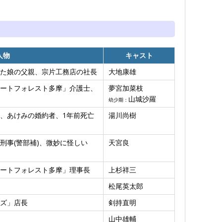
人物
キャスト
た娘の父親、宗片工務店の社長
大地康雄
ートフォレスト多摩」介護士、
夢宮加菜枝
山城沙羅
幼少期：
、あけみの婚約者、1年前死亡
湯川尚樹
刑事(警部補)、微妙に怪しい
天宮良
ートフォレスト多摩」理事長
上杉祥三
松尾英太郎
ズ」店長
剣持直明
山中雄輔