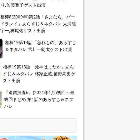
り,佐藤寛子ゲスト出演
相棒8(2009年)第2話「さよなら、バー
ドランド」あらすじ＆ネタバレ 大浦龍
宇一,神尾佑ゲスト出演
相棒19第14話「忘れもの」あらすじ
＆ネタバレ 宮川一朗太ゲスト出演
相棒19第13話「死神はまだか」あら
すじ＆ネタバレ 林家正蔵,笹野高史ゲ
スト出演
『遺留捜査6』(2021年1月)初回～最
終回まとめ 第1話のあらすじ＆ネタ
バレ