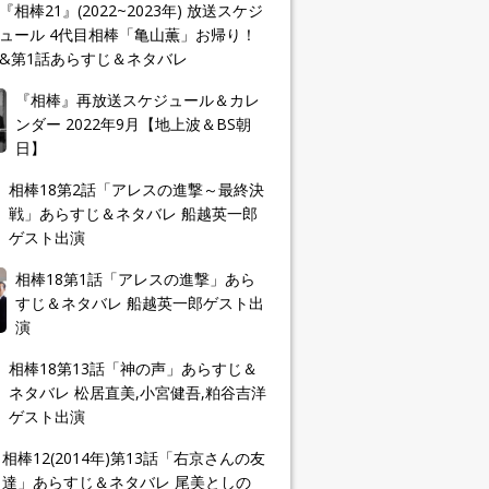
『相棒21』(2022~2023年) 放送スケジ
ュール 4代目相棒「亀山薫」お帰り！
&第1話あらすじ＆ネタバレ
『相棒』再放送スケジュール＆カレ
ンダー 2022年9月【地上波＆BS朝
日】
相棒18第2話「アレスの進撃～最終決
戦」あらすじ＆ネタバレ 船越英一郎
ゲスト出演
相棒18第1話「アレスの進撃」あら
すじ＆ネタバレ 船越英一郎ゲスト出
演
相棒18第13話「神の声」あらすじ＆
ネタバレ 松居直美,小宮健吾,粕谷吉洋
ゲスト出演
相棒12(2014年)第13話「右京さんの友
達」あらすじ＆ネタバレ 尾美としの