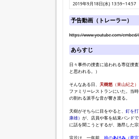
2019年9月18日(水) 13:59~14:57
予告動画（トレーラー）
https://www.youtube.com/embed
あらすじ
日々事件の捜査に追われる専従捜査
と思われる。）
そんなある日、
天樹悠
（東山紀之）
ファミリーレストランにいた。当時
の割れる派手な音が響き渡る。
天樹がそちらに目をやると、
釘を打
康雄）
が、店員や客を結束バンドで
に話を聞こうとするが、激昂した宗
宗片は、一年前、
娘の
あけみ
（夢宮