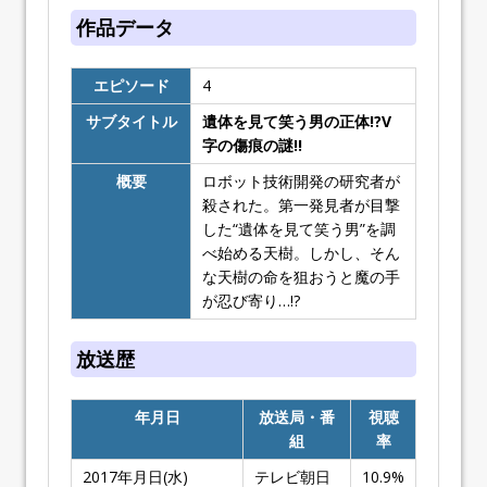
作品データ
エピソード
4
サブタイトル
遺体を見て笑う男の正体!?V
字の傷痕の謎!!
概要
ロボット技術開発の研究者が
殺された。第一発見者が目撃
した“遺体を見て笑う男”を調
べ始める天樹。しかし、そん
な天樹の命を狙おうと魔の手
が忍び寄り…!?
放送歴
年月日
放送局・番
視聴
組
率
2017年月日(水)
テレビ朝日
10.9%