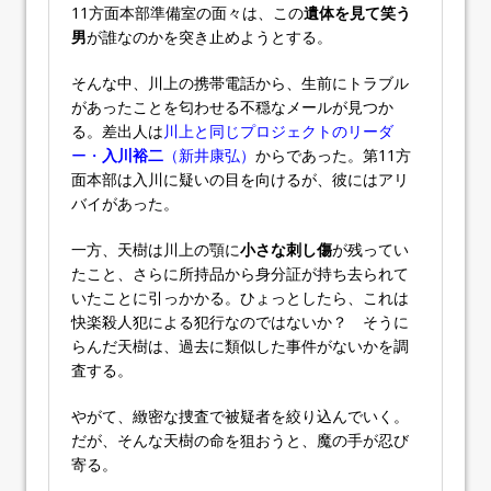
11方面本部準備室の面々は、この
遺体を見て笑う
男
が誰なのかを突き止めようとする。
そんな中、川上の携帯電話から、生前にトラブル
があったことを匂わせる不穏なメールが見つか
る。差出人は
川上と同じプロジェクトのリーダ
ー・
入川裕二
（新井康弘）
からであった。第11方
面本部は入川に疑いの目を向けるが、彼にはアリ
バイがあった。
一方、天樹は川上の顎に
小さな刺し傷
が残ってい
たこと、さらに所持品から身分証が持ち去られて
いたことに引っかかる。ひょっとしたら、これは
快楽殺人犯による犯行なのではないか？ そうに
らんだ天樹は、過去に類似した事件がないかを調
査する。
やがて、緻密な捜査で被疑者を絞り込んでいく。
だが、そんな天樹の命を狙おうと、魔の手が忍び
寄る。