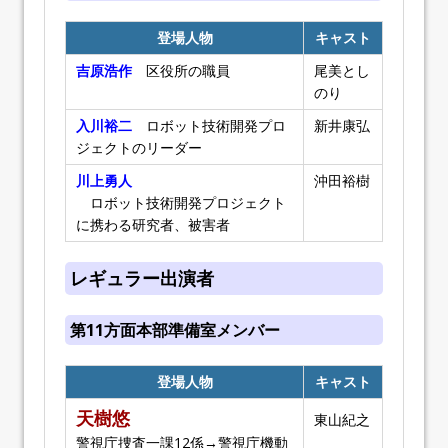
登場人物
キャスト
吉原浩作
区役所の職員
尾美とし
のり
入川裕二
ロボット技術開発プロ
新井康弘
ジェクトのリーダー
川上勇人
沖田裕樹
ロボット技術開発プロジェクト
に携わる研究者、被害者
レギュラー出演者
第11方面本部準備室メンバー
登場人物
キャスト
天樹悠
東山紀之
警視庁捜査一課12係→警視庁機動