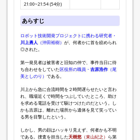
21:00~21:54 (54分)
あらすじ
ロボット技術開発プロジェクトに携わる研究者・
川上勇人
（沖田裕樹）
が、何者かに首を絞められ
◎された。
第一発見者は被害者と旧知の仲で、事件当日に待
ち合わせをしていた
区役所の職員・
吉原浩作
（尾
美としのり）
である。
川上から急に合流時間を２時間遅らせたいと言わ
れ、職場近くで時間をつぶしていたところ、助け
を求める電話を受けて駆けつけたのだという。し
かも吉原は、離れた場所から遺体を見て笑ってい
る男を目撃したという。
しかし、男の顔はハッキリ見えず、何者かも不明
である。捜査を担当した
天樹悠
（東山紀之）
ら第