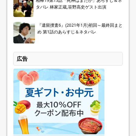
相棒19第13話「死神はまだか」あらすじ＆ネ
タバレ 林家正蔵,笹野高史ゲスト出演
『遺留捜査6』(2021年1月)初回～最終回まと
め 第1話のあらすじ＆ネタバレ
広告