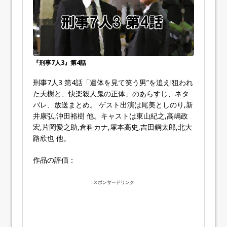
『刑事7人3』第4話
刑事7人3 第4話「遺体を見て笑う男”を追え!狙われ
た天樹と、快楽殺人鬼の正体」のあらすじ、ネタ
バレ、放送まとめ。 ゲスト出演は尾美としのり,新
井康弘,沖田裕樹 他。キャストは東山紀之,高嶋政
宏,片岡愛之助,倉科カナ,塚本高史,吉田鋼太郎,北大
路欣也 他。
作品の評価：
スポンサードリンク