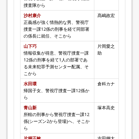
捜査隊から
沙村康介
髙嶋政宏
正義感が強く情熱的な男、警視庁
捜査一課12係の刑事を経て同部署
の係長に就任、そこから
山下巧
片岡愛之
情報収集が得意、警視庁捜査一課
助
12係の刑事を経て1人の部署であ
る未来犯罪予測センター配属、そ
こから
水田環
倉科カナ
帰国子女、警視庁捜査一課12係か
ら
青山新
塚本高史
所轄の刑事から警視庁捜査一課12
係(シーズン2から登場)へ、そこか
ら
片桐正敏
吉田鋼太