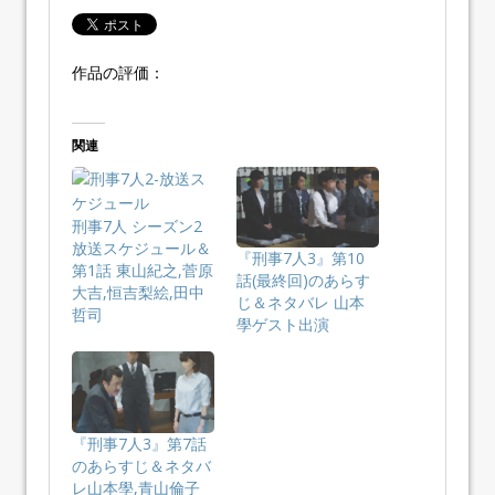
作品の評価：
関連
刑事7人 シーズン2
放送スケジュール＆
『刑事7人3』第10
第1話 東山紀之,菅原
話(最終回)のあらす
大吉,恒吉梨絵,田中
じ＆ネタバレ 山本
哲司
學ゲスト出演
『刑事7人3』第7話
のあらすじ＆ネタバ
レ山本學,青山倫子