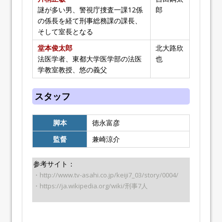
謎が多い男、警視庁捜査一課12係
郎
の係長を経て刑事総務課の課長、
そして室長となる
堂本俊太郎
北大路欣
法医学者、東都大学医学部の法医
也
学教室教授、悠の義父
スタッフ
脚本
徳永富彦
監督
兼崎涼介
参考サイト：
・http://www.tv-asahi.co.jp/keiji7_03/story/0004/
・https://ja.wikipedia.org/wiki/刑事7人