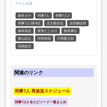
ゲスト出演
倉科カナ
刑事7人
刑事7人3
刑事7人3第4話
北大路欣也
吉田鋼太郎
塚本高史
尾美としのり
新井康弘
東山紀之
沖田裕樹
片岡愛之助
高嶋政宏
関連のリンク
刑事7人 再放送スケジュール
刑事7人3 全エピソード一覧まとめ