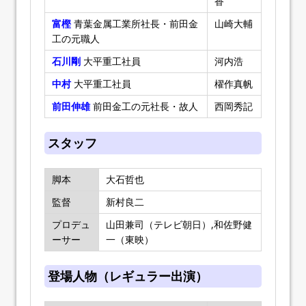
香
富樫
青葉金属工業所社長・前田金
山崎大輔
工の元職人
石川剛
大平重工社員
河内浩
中村
大平重工社員
櫂作真帆
前田伸雄
前田金工の元社長・故人
西岡秀記
スタッフ
脚本
大石哲也
監督
新村良二
プロデュ
山田兼司（テレビ朝日）,和佐野健
ーサー
一（東映）
登場人物（レギュラー出演）