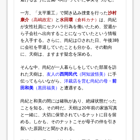
一方、「太平重工」で聞き込み捜査を行った
沙村
康介
（高嶋政宏）
と
水田環
（倉科カナ）
は、尚紀
が女性社員にセクハラ行為を働いたため、翌週か
ら子会社へ出向することになっていたという情報
を入手する。さらに、尚紀は◎された日、午後3時
に会社を早退していたことも分かる。その動向
に、天樹は、ますます疑念を深める。
そんな中、尚紀が一人暮らしをしていた部屋を訪
れた天樹は、
友人の
西岡民代
（阿知波悟美）
に手
伝ってもらいながら、
洋裁店を営む尚紀の母・
前
田和美
（黒田福美）
と遭遇する。
尚紀と和美の間には確執があり、絶縁状態だった
ことを知る。その時だ。天樹は20年前の家族写真
と一緒に、大切に保管されているナットに目を留
める。しかも、そのナットこそが母子の仲を引き
裂いた原因だと聞かされる。