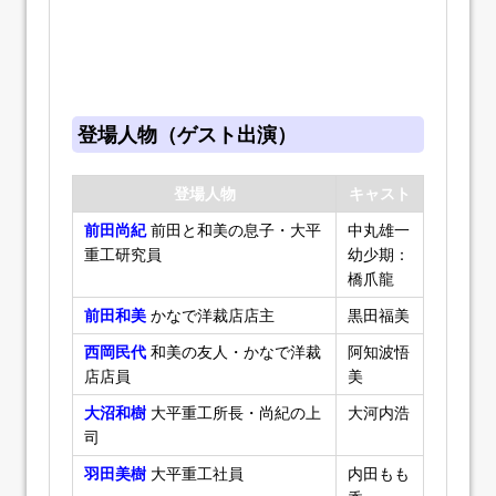
登場人物（ゲスト出演）
登場人物
キャスト
前田尚紀
前田と和美の息子・大平
中丸雄一
重工研究員
幼少期：
橋爪龍
前田和美
かなで洋裁店店主
黒田福美
西岡民代
和美の友人・かなで洋裁
阿知波悟
店店員
美
大沼和樹
大平重工所長・尚紀の上
大河内浩
司
羽田美樹
大平重工社員
内田もも