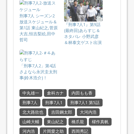
刑事7人 シーズン2
放送スケジュール＆
『刑事7人1』第9話
第1話 東山紀之,菅原
(最終回)あらすじ＆
大吉,恒吉梨絵,田中
ネタバレ 小野武彦
哲司
＆林泰文ゲスト出演
「刑事7人2」第4話
さよなら永沢圭太刑
事(鈴木浩介)！
中丸雄一
倉科カナ
内田もも香
刑事7人
刑事7人1
刑事7人1 第5話
北大路欣也
吉田鋼太郎
大河内浩
山崎大輔
東山紀之
橋爪龍
櫂作真帆
河内浩
片岡愛之助
西岡秀記