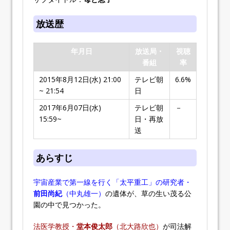
放送歴
年月日
放送局・
視聴
番組
率
2015年8月12日(水) 21:00
テレビ朝
6.6%
~ 21:54
日
2017年6月07日(水)
テレビ朝
－
15:59~
日・再放
送
あらすじ
宇宙産業で第一線を行く「太平重工」の研究者・
前田尚紀
（中丸雄一）
の遺体が、草の生い茂る公
園の中で見つかった。
法医学教授・
堂本俊太郎
（北大路欣也）
が司法解