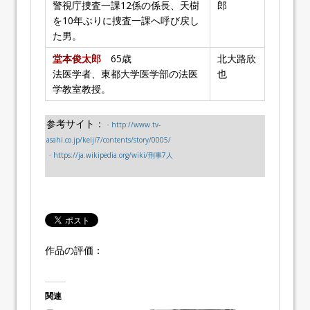
警視庁捜査一課12係の係長、天樹
郎
を10年ぶりに捜査一課へ呼び戻し
た男。
堂本俊太郎
65歳
北大路欣
法医学者、東都大学医学部の法医
也
学教室教授。
参考サイト：
・
http://www.tv-
asahi.co.jp/keiji7/contents/story/0005/
・
https://ja.wikipedia.org/wiki/刑事7人
作品の評価：
関連