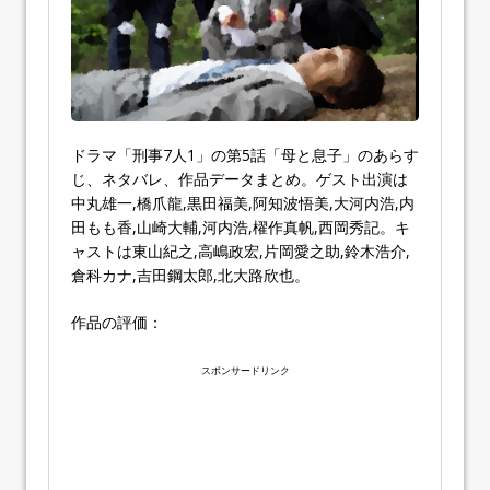
ドラマ「刑事7人1」の第5話「母と息子」のあらす
じ、ネタバレ、作品データまとめ。ゲスト出演は
中丸雄一,橋爪龍,黒田福美,阿知波悟美,大河内浩,内
田もも香,山崎大輔,河内浩,櫂作真帆,西岡秀記。キ
ャストは東山紀之,高嶋政宏,片岡愛之助,鈴木浩介,
倉科カナ,吉田鋼太郎,北大路欣也。
作品の評価：
スポンサードリンク