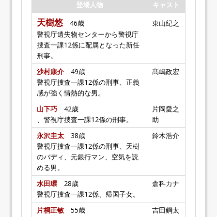
登場人物
キャスト
天樹悠
46歳
東山紀之
警視庁遺失物センターから警視庁
捜査一課12係に配属となった新任
刑事。
沙村康介
49歳
髙嶋政宏
警視庁捜査一課12係の刑事、正義
感が強く情熱的な男。
山下巧
42歳
片岡愛之
、警視庁捜査一課12係の刑事。
助
永沢圭太
38歳
鈴木浩介
警視庁捜査一課12係の刑事、天樹
のバディ、元銀行マン、空気を読
める男。
水田環
28歳
倉科カナ
警視庁捜査一課12係、帰国子女。
片桐正敏
55歳
吉田鋼太