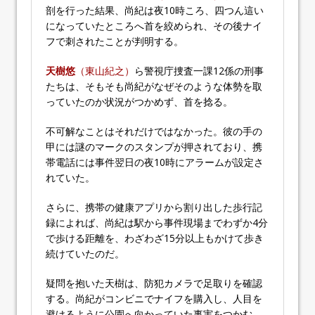
剖を行った結果、尚紀は夜10時ころ、四つん這い
になっていたところへ首を絞められ、その後ナイ
フで刺されたことが判明する。
天樹悠
（東山紀之）
ら警視庁捜査一課12係の刑事
たちは、そもそも尚紀がなぜそのような体勢を取
っていたのか状況がつかめず、首を捻る。
不可解なことはそれだけではなかった。彼の手の
甲には謎のマークのスタンプが押されており、携
帯電話には事件翌日の夜10時にアラームが設定さ
れていた。
さらに、携帯の健康アプリから割り出した歩行記
録によれば、尚紀は駅から事件現場までわずか4分
で歩ける距離を、わざわざ15分以上もかけて歩き
続けていたのだ。
疑問を抱いた天樹は、防犯カメラで足取りを確認
する。尚紀がコンビニでナイフを購入し、人目を
避けるように公園へ向かっていた事実をつかむ。