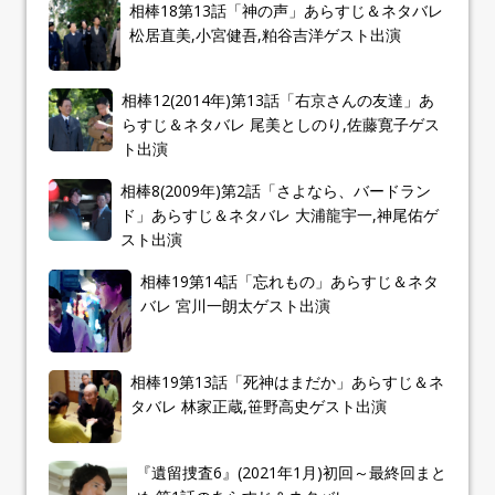
相棒18第13話「神の声」あらすじ＆ネタバレ
松居直美,小宮健吾,粕谷吉洋ゲスト出演
相棒12(2014年)第13話「右京さんの友達」あ
らすじ＆ネタバレ 尾美としのり,佐藤寛子ゲス
ト出演
相棒8(2009年)第2話「さよなら、バードラン
ド」あらすじ＆ネタバレ 大浦龍宇一,神尾佑ゲ
スト出演
相棒19第14話「忘れもの」あらすじ＆ネタ
バレ 宮川一朗太ゲスト出演
相棒19第13話「死神はまだか」あらすじ＆ネ
タバレ 林家正蔵,笹野高史ゲスト出演
『遺留捜査6』(2021年1月)初回～最終回まと