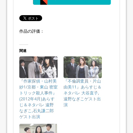
作品の評価：
関連
『作家探偵・山村美
『不倫調査員・片山
紗1/京都・東山 密室
由美11』あらすじ＆
トリック殺人事件』
ネタバレ 大谷直子,
(2012年4月)あらす
遠野なぎこゲスト出
じ＆ネタバレ 遠野
演
なぎこ,石丸謙二郎
ゲスト出演