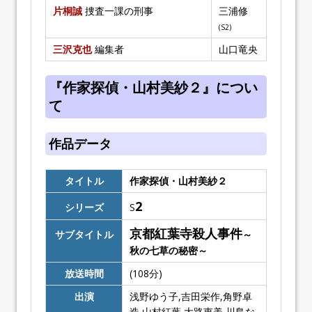
片桐誠
捜査一課の刑事
三浦修
(S2)
三沢克也
編集者
山口竜央
『作家探偵・山村美紗２』につい
て
作品データ
タイトル
作家探偵・山村美紗２
2
シリーズ
S
京都紅葉寺殺人事件
サブタイトル
～
秋の七草の秘密～
放送時間
(108分)
出演
浅野ゆう子,吉田栄作,角野卓
造,山村紅葉,大路恵美,川島な