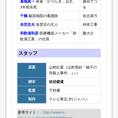
葛城真一
骨蕫「かつらぎ」店主、
倉田てつ
3年前水死
を
千鶴
藤原病院の看護師
佐古真弓
糸宮忠夫
洛雲荘の主人
仲本工事
和歌浦和彦
医療機器メーカー「和
隆大介
歌浦工業」の社長
スタッフ
原案
山村紅葉（山村美紗「柚子の
寺殺人事件」
）
より
脚本
佐伯俊道
監督
下村優
制作
テレビ東京,BSジャパン
参考サイト：
・
http://www.tv-
tokyo.co.jp/
mystery9
/
121219
.html