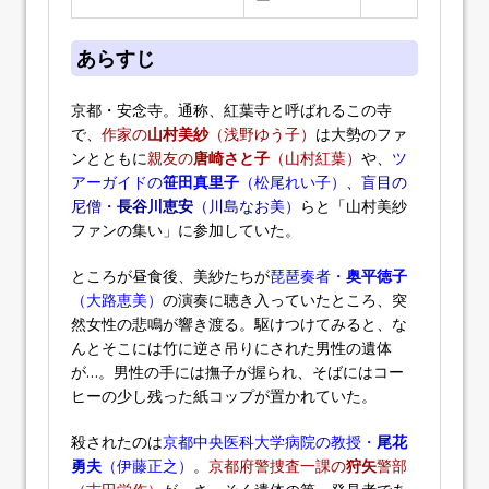
あらすじ
京都・安念寺。通称、紅葉寺と呼ばれるこの寺
で、
作家の
山村美紗
（浅野ゆう子）
は大勢のファ
ンとともに
親友の
唐崎さと子
（山村紅葉）
や、
ツ
アーガイドの
笹田真里子
（松尾れい子）
、
盲目の
尼僧・
長谷川恵安
（川島なお美）
らと「山村美紗
ファンの集い」に参加していた。
ところが昼食後、美紗たちが
琵琶奏者・
奥平徳子
（大路恵美）
の演奏に聴き入っていたところ、突
然女性の悲鳴が響き渡る。駆けつけてみると、な
んとそこには竹に逆さ吊りにされた男性の遺体
が…。男性の手には撫子が握られ、そばにはコー
ヒーの少し残った紙コップが置かれていた。
殺されたのは
京都中央医科大学病院の教授・
尾花
勇夫
（伊藤正之）
。
京都府警捜査一課の
狩矢
警部