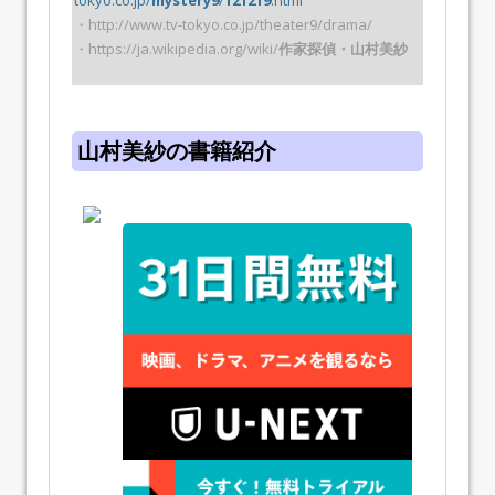
・http://www.tv-tokyo.co.jp/theater9/drama/
・https://ja.wikipedia.org/wiki/
作家探偵・山村美紗
山村美紗の書籍紹介