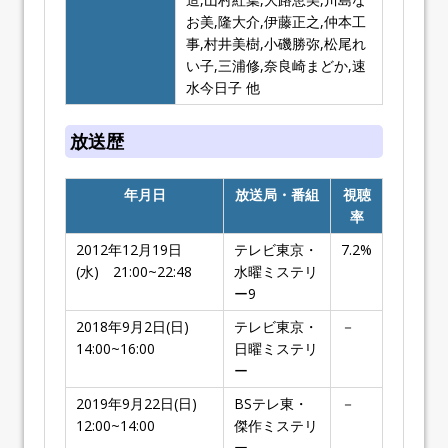
お美,隆大介,伊藤正之,仲本工
事,村井美樹,小磯勝弥,松尾れ
い子,三浦修,奈良崎まどか,速
水今日子 他
放送歴
年月日
放送局・番組
視聴
率
2012年12月19日
テレビ東京・
7.2%
(水) 21:00~22:48
水曜ミステリ
ー9
2018年9月2日(日)
テレビ東京・
－
14:00~16:00
日曜ミステリ
ー
2019年9月22日(日)
BSテレ東・
－
12:00~14:00
傑作ミステリ
ー