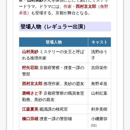
ードラマ。ドラマには、
作家・
西村京太郎
（角野
卓造）
も登場する。京都が舞台となる。
登場人物（レギュラー出演）
登場人物
キャスト
山村美紗
ミステリーの女王と呼ば
浅野ゆう
れる推理作家
子
狩矢荘助
京都府警察・捜査一課の
吉田栄作
警部
西村京太郎
推理作家、美紗の盟友
角野卓造
唐崎さと子
京都府警察の職員食堂
山村紅葉
勤務、美紗の親友
江森夏美
鑑識課の検死官
村井美樹
橋口宗雄
捜査一課の警部補
小磯勝弥
(S2)