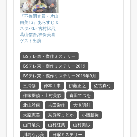
『不倫調査員・片山
由美13』あらすじ＆
ネタバレ 古村比呂,
葛山信吾,神保美喜
ゲスト出演
BSテレ東・傑作ミステリー
BSテレ東・傑作ミステリー2019
BSテレ東・傑作ミステリー2019年9月
三浦修
仲本工事
伊藤正之
佐古真弓
作家探偵・山村美紗
倉田てつを
北山雅康
吉田栄作
大滝明利
大路恵美
奈良崎まどか
小磯勝弥
山口竜央
山村紅葉
山村美紗
川島なお美
日曜ミステリー