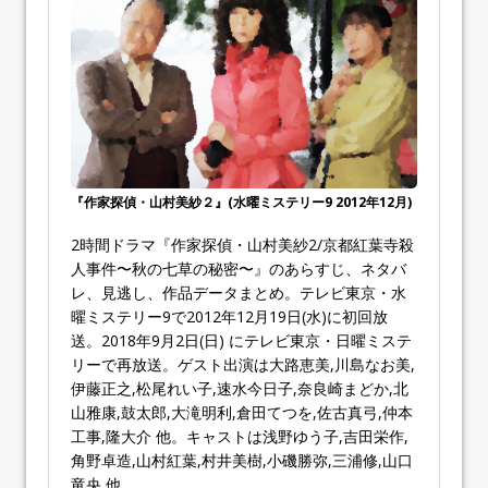
『作家探偵・山村美紗２』(水曜ミステリー9 2012年12月)
2時間ドラマ『作家探偵・山村美紗2/京都紅葉寺殺
人事件〜秋の七草の秘密〜』のあらすじ、ネタバ
レ、見逃し、作品データまとめ。テレビ東京・水
曜ミステリー9で2012年12月19日(水)に初回放
送。2018年9月2日(日) にテレビ東京・日曜ミステ
リーで再放送。ゲスト出演は大路恵美,川島なお美,
伊藤正之,松尾れい子,速水今日子,奈良崎まどか,北
山雅康,鼓太郎,大滝明利,倉田てつを,佐古真弓,仲本
工事,隆大介 他。キャストは浅野ゆう子,吉田栄作,
角野卓造,山村紅葉,村井美樹,小磯勝弥,三浦修,山口
竜央 他。