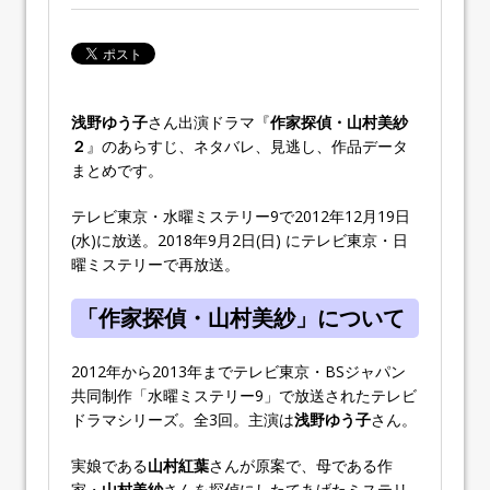
浅野ゆう子
さん出演ドラマ『
作家探偵・山村美紗
２
』のあらすじ、ネタバレ、見逃し、作品データ
まとめです。
テレビ東京・水曜ミステリー9で2012年12月19日
(水)に放送。2018年9月2日(日) にテレビ東京・日
曜ミステリーで再放送。
「作家探偵・山村美紗」について
2012年から2013年までテレビ東京・BSジャパン
共同制作「水曜ミステリー9」で放送されたテレビ
ドラマシリーズ。全3回。主演は
浅野ゆう子
さん。
実娘である
山村紅葉
さんが原案で、母である作
家・
山村美紗
さんを探偵にしたてあげたミステリ