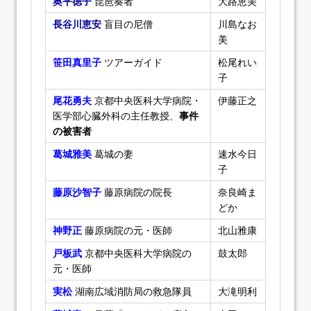
奥平徳子
琵琶奏者
大路恵美
長谷川恵安
盲目の尼僧
川島なお
美
笹田真里子
ツアーガイド
松尾れい
子
尾花勇夫
京都中央医科大学病院・
伊藤正之
医学部心臓外科の主任教授、
事件
の被害者
葛城雅美
葛城の妻
速水今日
子
藤原沙智子
藤原病院の院長
奈良崎ま
どか
神野正
藤原病院の元・医師
北山雅康
戸板武
京都中央医科大学病院の
鼓太郎
元・医師
実松
湖南広域消防局の救急隊員
大滝明利