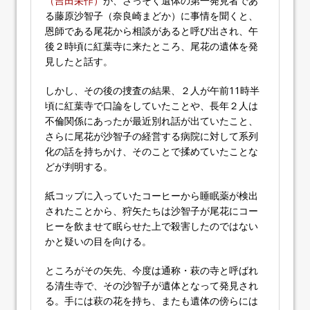
（吉田栄作）
が、さっそく遺体の第一発見者であ
る藤原沙智子（奈良崎まどか）に事情を聞くと、
恩師である尾花から相談があると呼び出され、午
後２時頃に紅葉寺に来たところ、尾花の遺体を発
見したと話す。
しかし、その後の捜査の結果、２人が午前11時半
頃に紅葉寺で口論をしていたことや、長年２人は
不倫関係にあったが最近別れ話が出ていたこと、
さらに尾花が沙智子の経営する病院に対して系列
化の話を持ちかけ、そのことで揉めていたことな
どが判明する。
紙コップに入っていたコーヒーから睡眠薬が検出
されたことから、狩矢たちは沙智子が尾花にコー
ヒーを飲ませて眠らせた上で殺害したのではない
かと疑いの目を向ける。
ところがその矢先、今度は通称・萩の寺と呼ばれ
る清生寺で、その沙智子が遺体となって発見され
る。手には萩の花を持ち、またも遺体の傍らには