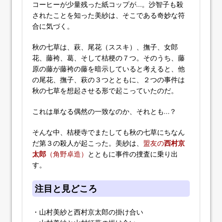
コーヒーが少量残った紙コップが…。沙智子も殺
されたことを知った美紗は、そこである奇妙な符
合に気づく。
秋の七草は、萩、尾花（ススキ）、撫子、女郎
花、藤袴、葛、そして桔梗の７つ。そのうち、藤
原の藤が藤袴の藤を暗示していると考えると、他
の尾花、撫子、萩の３つとともに、２つの事件は
秋の七草を想起させる形で起こっていたのだ。
これは単なる偶然の一致なのか、それとも…？
そんな中、桔梗寺でまたしても秋の七草にちなん
だ第３の殺人が起こった。美紗は、
盟友の
西村京
太郎
（角野卓造）
とともに事件の捜査に乗り出
す。
注目と見どころ
・山村美紗と西村京太郎の掛け合い