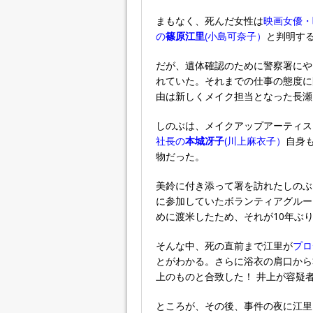
まもなく、死んだ女性は
映画女優・
の
篠原江里
(小島可奈子）
と判明す
だが、遺体確認のために警察署にや
れていた。それまでの仕事の態度に
由は新しくメイク担当となった長瀬
しのぶは、メイクアップアーティス
社長の
本城冴子
(川上麻衣子）
自身
物だった。
美鈴に付き添って署を訪れたしのぶ
に参加していたボランティアグルー
めに渡米したため、それが10年ぶ
そんな中、死の直前まで江里が
プロ
とがわかる。さらに浴衣の肩口から
上のものと合致した！ 井上が容疑
ところが、その後、事件の夜に江里