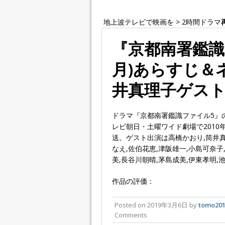
地上波テレビで映画を
>
2時間ドラマ
『京都南署鑑識フ
月)あらすじ＆
井真理子ゲス
ドラマ『京都南署鑑識ファイル5』
レビ朝日・土曜ワイド劇場で2010年1
送。ゲスト出演は高橋かおり,筒井真
なえ,佐伯花恵,津阪雄一,小島可奈子
美,長谷川朝晴,茅島成美,伊東孝明,
作品の評価：
Posted on
2019年3月6日
by
tomo20
Comments