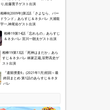
り,佐藤寛子ゲスト出演
相棒8(2009年)第2話「さよなら、バー
ドランド」あらすじ＆ネタバレ 大浦龍
宇一,神尾佑ゲスト出演
相棒19第14話「忘れもの」あらすじ
＆ネタバレ 宮川一朗太ゲスト出演
相棒19第13話「死神はまだか」あら
すじ＆ネタバレ 林家正蔵,笹野高史ゲ
スト出演
『遺留捜査6』(2021年1月)初回～最
終回まとめ 第1話のあらすじ＆ネタ
バレ