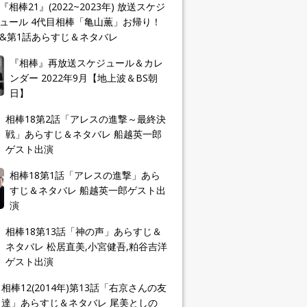
『相棒21』(2022~2023年) 放送スケジ
ュール 4代目相棒「亀山薫」お帰り！
&第1話あらすじ＆ネタバレ
『相棒』再放送スケジュール＆カレ
ンダー 2022年9月【地上波＆BS朝
日】
相棒18第2話「アレスの進撃～最終決
戦」あらすじ＆ネタバレ 船越英一郎
ゲスト出演
相棒18第1話「アレスの進撃」あら
すじ＆ネタバレ 船越英一郎ゲスト出
演
相棒18第13話「神の声」あらすじ＆
ネタバレ 松居直美,小宮健吾,粕谷吉洋
ゲスト出演
相棒12(2014年)第13話「右京さんの友
達」あらすじ＆ネタバレ 尾美としの