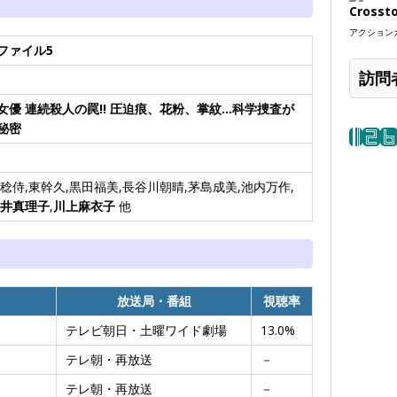
Crosst
アクションカ
ファイル5
訪問
女優 連続殺人の罠!! 圧迫痕、花粉、掌紋…科学捜査が
秘密
林稔侍,東幹久,黒田福美,長谷川朝晴,茅島成美,池内万作,
井真理子
,
川上麻衣子
他
放送局・番組
視聴率
テレビ朝日・土曜ワイド劇場
13.0%
テレ朝・再放送
－
テレ朝・再放送
－