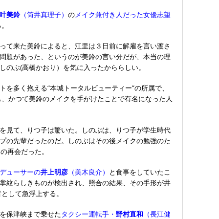
叶美鈴
（筒井真理子）
の
メイク兼付き人だった女優志望
る。
って来た美鈴によると、江里は３日前に解雇を言い渡さ
問題があった、というのが美鈴の言い分だが、本当の理
しのぶ(高橋かおり）を気に入ったかららしい。
トを多く抱える“本城トータルビューティー”の所属で、
も、かつて美鈴のメイクを手がけたことで有名になった人
を見て、りつ子は驚いた。しのぶは、りつ子が学生時代
プの先輩だったのだ。しのぶはその後メイクの勉強のた
りの再会だった。
デューサーの
井上明彦
（美木良介）
と食事をしていたこ
掌紋らしきものが検出され、照合の結果、その手形が井
者として急浮上する。
を保津峡まで乗せた
タクシー運転手・
野村直和
（長江健