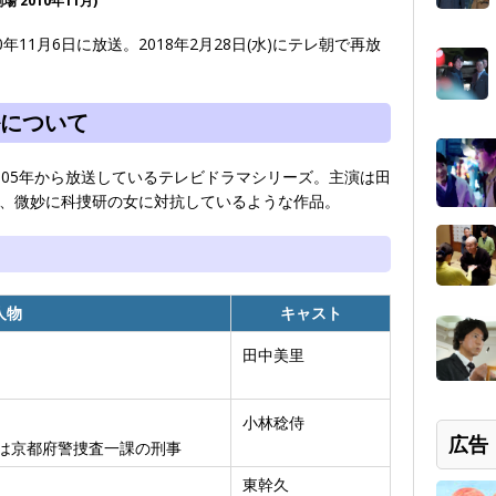
2010年11月)
年11月6日に放送。2018年2月28日(水)にテレ朝で再放
について
005年から放送しているテレビドラマシリーズ。主演は田
、微妙に科捜研の女に対抗しているような作品。
人物
キャスト
田中美里
小林稔侍
広告
は京都府警捜査一課の刑事
東幹久