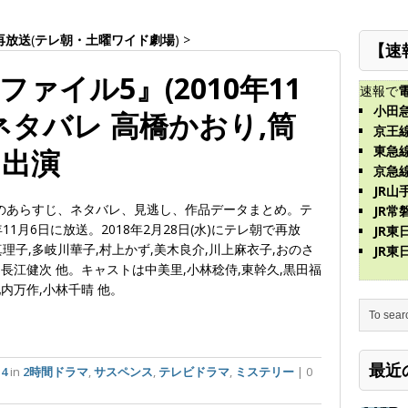
再放送
(
テレ朝・土曜ワイド劇場
)
>
【速
ァイル5』(2010年11
速報で
小田
ネタバレ 高橋かおり,筒
京王
東急
ト出演
京急
JR山
のあらすじ、ネタバレ、見逃し、作品データまとめ。テ
JR常
1月6日に放送。2018年2月28日(水)にテレ朝で再放
JR
理子,多岐川華子,村上かず,美木良介,川上麻衣子,おのさ
JR
,長江健次 他。キャストは中美里,小林稔侍,東幹久,黒田福
池内万作,小林千晴 他。
最近
14
in
2時間ドラマ
,
サスペンス
,
テレビドラマ
,
ミステリー
| 0