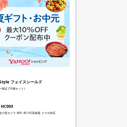
h Style フェイスシールド
保証 (10個セット)
 HC003
小型カメラ WiFi 4K HD高画質 スマホ対応