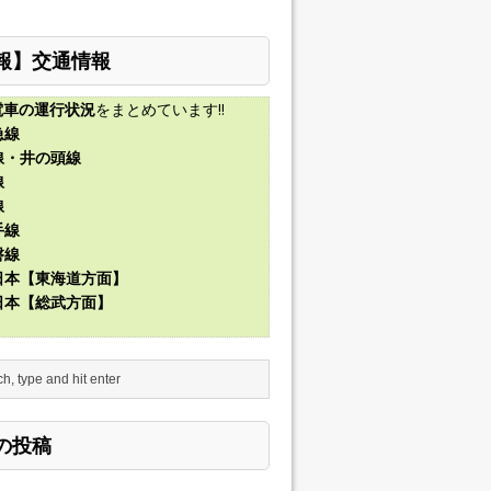
報】交通情報
電車の運行状況
をまとめています!!
急線
線・井の頭線
線
線
手線
磐線
東日本【東海道方面】
東日本【総武方面】
の投稿