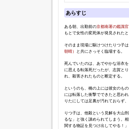
あらすじ
ある朝、出勤前の
京都南署の鑑識官
もとで女性の変死体が発見されたと
そのまま現場に駆けつけたりつ子は
朝晴）
と共にさっそく臨場する。
死んでいたのは、あでやかな浴衣を
に思える転落死だったが、志賀とり
れ、殺害されたものと断定する。
というのも、橋の上には彼女のもの
には転落した衝撃でできたと思われ
りたにしては足裏が汚れておらず、
りつ子は、他殺という見解を大山刑
るな」と強く諌められてしまう。相
関する物証を見つけ出してやる！」