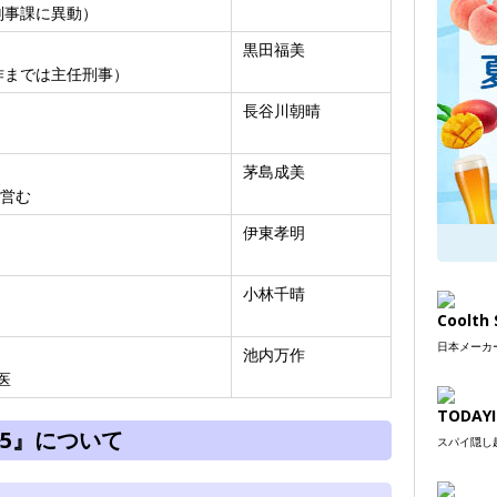
刑事課に異動）
黒田福美
作までは主任刑事）
長谷川朝晴
茅島成美
を営む
伊東孝明
小林千晴
Coolt
日本メーカー
池内万作
医
TODAYI
5』について
スパイ隠し超