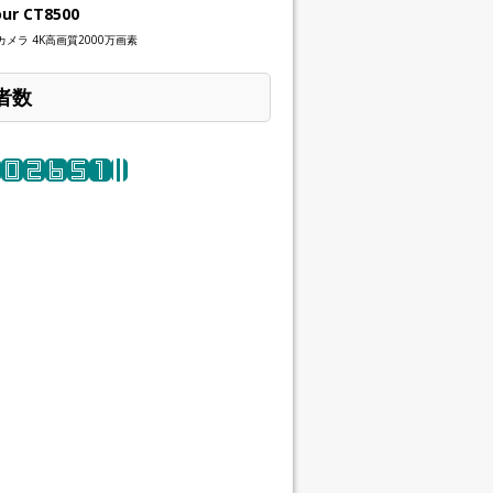
our CT8500
メラ 4K高画質2000万画素
者数