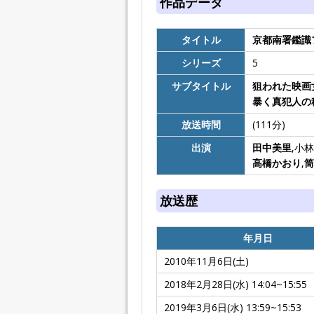
作品データ
タイトル
京都南署鑑識
シリーズ
5
サブタイトル
狙われた映画
暴く真犯人の
放送時間
(111分)
出演
田中美里
,小
高橋かおり
,
筒
放送歴
年月日
2010年11月6日(土)
2018年2月28日(水) 14:04~15:55
2019年3月6日(水) 13:59~15:53