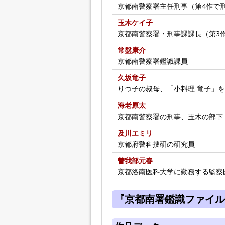
京都南警察署主任刑事（第4作で
玉木ケイ子
京都南警察署・刑事課課長（第3
常盤康介
京都南警察署鑑識課員
久坂竜子
りつ子の叔母、「小料理 竜子」
海老原太
京都南警察署の刑事、玉木の部下
及川エミリ
京都府警科捜研の研究員
曽我部元春
京都洛南医科大学に勤務する監察
『京都南署鑑識ファイル