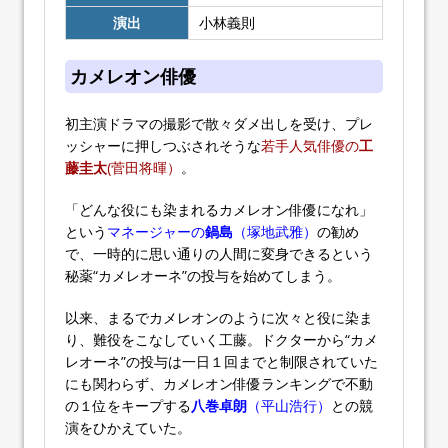
演出
小林義則
カメレオン俳優
初主演ドラマの撮影で散々ダメ出しを受け、プレ
ッシャーに押しつぶされそうな
若手人気俳優の
工
藤圭太
(菅田将暉）
。
「どんな役にも染まれるカメレオン俳優になれ」
という
マネージャーの
鍋島
（塚地武雅）
の勧め
で、一時的に思い通りの人間に変身できるという
秘薬“カメレオーネ”の投与を始めてしまう。
以来、まるでカメレオンのように次々と役に染ま
り、難役をこなしていく工藤。ドクターから“カメ
レオーネ”の投与は一日１回までと制限されていた
にも関わらず、カメレオン俳優ランキングで不動
の１位をキープする
八巻卓朗
（平山浩行）
との競
演をひかえていた。