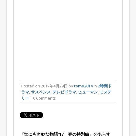
Posted on
2017年4月29日
by
tomo2014
in
2時間ド
ラマ
,
サスペンス
,
テレビドラマ
,
ヒューマン
,
ミステ
リー
| 0 Comments
『
世にも奇妙な物語’17 春の特別編
』のあらす