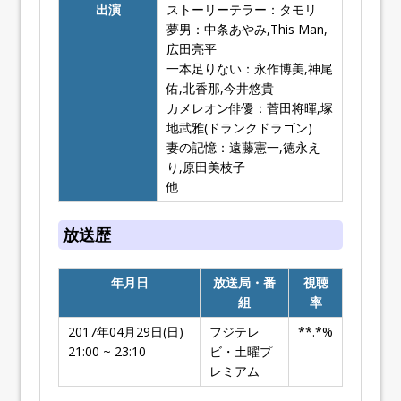
出演
ストーリーテラー：タモリ
夢男：中条あやみ,This Man,
広田亮平
一本足りない：永作博美,神尾
佑,北香那,今井悠貴
カメレオン俳優：菅田将暉,塚
地武雅(ドランクドラゴン)
妻の記憶：遠藤憲一,徳永え
り,原田美枝子
他
放送歴
年月日
放送局・番
視聴
組
率
2017年04月29日(日)
フジテレ
**.*%
21:00 ~ 23:10
ビ・土曜プ
レミアム