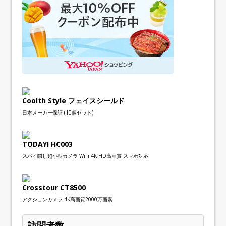
Coolth Style フェイスシールド
日本メーカー保証 (10個セット)
TODAYI HC003
スパイ隠し超小型カメラ WiFi 4K HD高画質 スマホ対応
Crosstour CT8500
アクションカメラ 4K高画質2000万画素
訪問者数