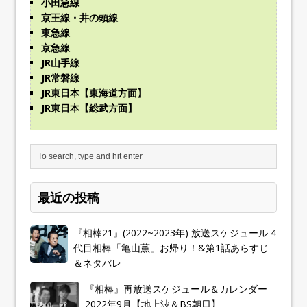
小田急線
京王線・井の頭線
東急線
京急線
JR山手線
JR常磐線
JR東日本【東海道方面】
JR東日本【総武方面】
最近の投稿
『相棒21』(2022~2023年) 放送スケジュール 4
代目相棒「亀山薫」お帰り！&第1話あらすじ
＆ネタバレ
『相棒』再放送スケジュール＆カレンダー
2022年9月【地上波＆BS朝日】