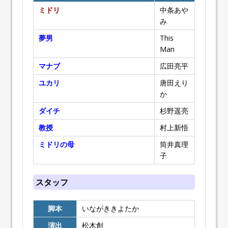
ミドリ
中条あや
み
夢男
This
Man
マナブ
広田亮平
ユカリ
唐田えり
か
ダイチ
杉野遥亮
教授
村上新悟
ミドリの母
筒井真理
子
スタッフ
脚本
いながききよたか
演出
松木創