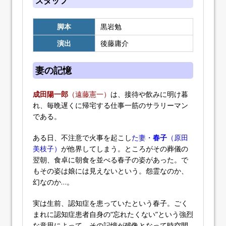
スタッフ
脚本
黒岩勉
演出
後藤庸介
妻の記憶
成田陽一郎
（遠藤憲一）
は、接待や飲みに明け暮
れ、毎晩遅くに帰宅する仕事一筋のサラリーマン
である。
ある日、不注意で火事を起こし
た妻・
春子
（原田
美枝子）
が他界してしまう。ところがその葬儀の
翌朝、食卓に朝食を並べる春子の姿があった。で
もその姿は娘には見えないという。怨霊なのか、
幻なのか…。
実は生前、認知症を患っていたという春子。ごく
まれに認知症患者自身の“忘れたくない”という強烈
な意思によって、その記憶が残像となって時空間