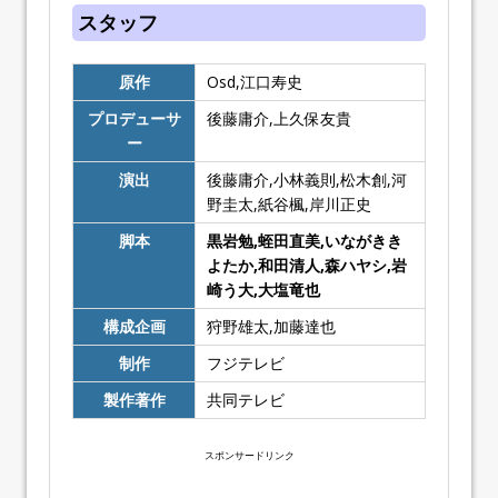
スタッフ
原作
Osd,江口寿史
プロデューサ
後藤庸介,上久保友貴
ー
演出
後藤庸介,小林義則,松木創,河
野圭太,紙谷楓,岸川正史
脚本
黒岩勉,蛭田直美,いながきき
よたか,和田清人,森ハヤシ,岩
崎う大,大塩竜也
構成企画
狩野雄太,加藤達也
制作
フジテレビ
製作著作
共同テレビ
スポンサードリンク