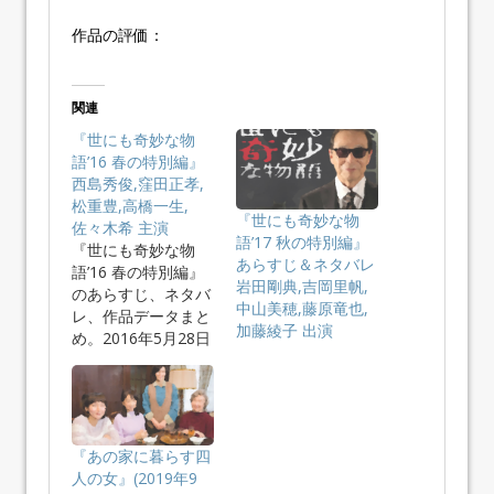
作品の評価：
関連
『世にも奇妙な物
語’16 春の特別編』
西島秀俊,窪田正孝,
松重豊,高橋一生,
『世にも奇妙な物
佐々木希 主演
語’17 秋の特別編』
『世にも奇妙な物
あらすじ＆ネタバレ
語’16 春の特別編』
岩田剛典,吉岡里帆,
のあらすじ、ネタバ
中山美穂,藤原竜也,
レ、作品データまと
加藤綾子 出演
め。2016年5月28日
フ…
『あの家に暮らす四
人の女』(2019年9