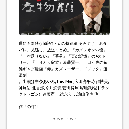
世にも奇妙な物語’17 春の特別編 あらすじ、ネタ
バレ、見逃し、放送まとめ。『カメレオン俳優』
『一本足りない』『夢男』『妻の記憶』の4ストー
リー。『しりとり家族』滝藤賢一、江口寿史の短
編ギャグ漫画『赤』カズレーザー、『ノック』渡
邉剣
。出演は中条あやみ,This Man,広田亮平,永作博美,
神尾佑,北香那,今井悠貴,菅田将暉,塚地武雅(ドラン
クドラゴン),,遠藤憲一,徳永えり,遠山俊也 他
作品の評価：
スポンサードリンク