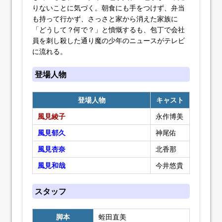
りないことに気づく。朝食にも手をつけず、弁当
も持って行かず、さっさと家から消えた家族に
「どうして？何で？」と憤慨するも、包丁で会社
員を刺し殺した通り魔の少年のニュースがテレビ
に流れる。
登場人物
登場人物
キャスト
風見綾子
永作博美
風見郁久
神尾佑
風見杏奈
北香那
風見和哉
今井悠貴
スタッフ
脚本
蛭田直美