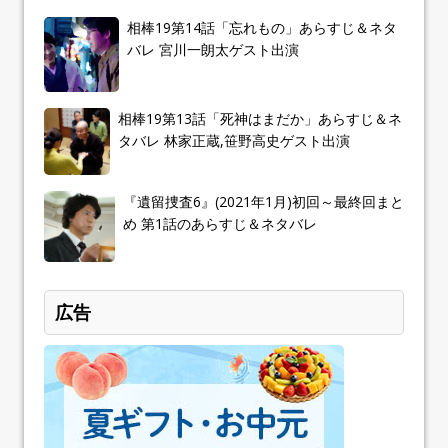
相棒19第14話「忘れもの」あらすじ＆ネタ
バレ 宮川一朗太ゲスト出演
相棒19第13話「死神はまだか」あらすじ＆ネ
タバレ 林家正蔵,笹野高史ゲスト出演
『遺留捜査6』(2021年1月)初回～最終回まと
め 第1話のあらすじ＆ネタバレ
広告