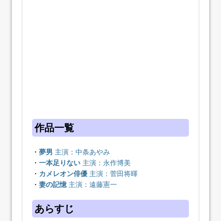
作品一覧
・
夢男
主演：中条あやみ
・
一本足りない
主演：永作博美
・
カメレオン俳優
主演：菅田将暉
・
妻の記憶
主演：遠藤憲一
あらすじ