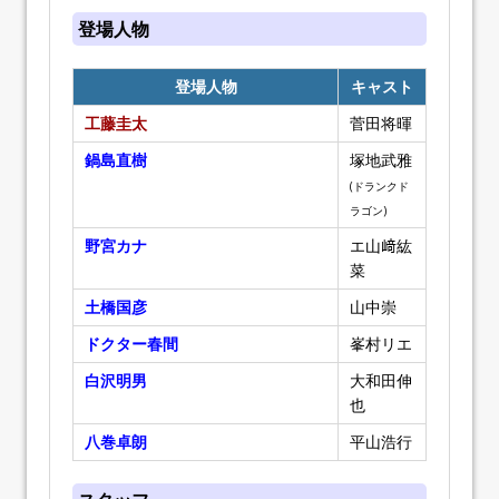
登場人物
登場人物
キャスト
工藤圭太
菅田将暉
鍋島直樹
塚地武雅
(ドランクド
ラゴン)
野宮カナ
エ山﨑紘
菜
土橋国彦
山中崇
ドクター春間
峯村リエ
白沢明男
大和田伸
也
八巻卓朗
平山浩行