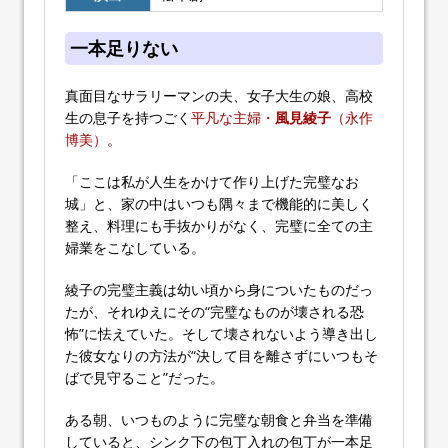
一本足りない
真面目なサラリーマンの夫、女子大生の娘、高校
生の息子を持つごく
平凡な主婦・
風見綾子
（永作
博美）
。
「ここは私が人生をかけて作り上げた完璧なお
城」と、家の中はいつも隅々まで機能的に美しく
整え、料理にも手抜かりがなく、完璧に全ての主
婦業をこなしている。
綾子の完璧主義は幼い頃から身についたものだっ
たが、それゆえにその“完璧なものが壊される恐
怖”に怯えていた。そして壊されないよう導き出し
た彼女なりの方法が“決して目を離さずにいつもそ
ばで見守ること”だった。
ある朝、いつものように完璧な朝食と弁当を準備
していると、シンク下の包丁入れの包丁が一本足