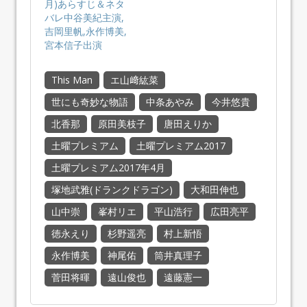
月)あらすじ＆ネタ
バレ中谷美紀主演,
吉岡里帆,永作博美,
宮本信子出演
This Man
エ山﨑紘菜
世にも奇妙な物語
中条あやみ
今井悠貴
北香那
原田美枝子
唐田えりか
土曜プレミアム
土曜プレミアム2017
土曜プレミアム2017年4月
塚地武雅(ドランクドラゴン)
大和田伸也
山中崇
峯村リエ
平山浩行
広田亮平
徳永えり
杉野遥亮
村上新悟
永作博美
神尾佑
筒井真理子
菅田将暉
遠山俊也
遠藤憲一