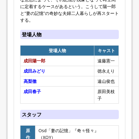
に定着するケースがあるという。こうして陽一郎
と“妻の記憶”の奇妙な夫婦二人暮らしが再スタート
する。
登場人物
登場人物
キャスト
成田陽一郎
遠藤憲一
成田みどり
徳永えり
高梨徹
遠山俊也
成田春子
原田美枝
子
スタッフ
原
Osd「妻の記憶」『奇々怪々』
作
（XOY）