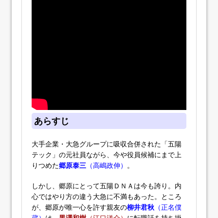
あらすじ
大手企業・大急グループに吸収合併された「五陽
テック」の元社員ながら、今や役員候補にまで上
りつめた
郷原泰三
（高嶋政伸）
。
しかし、郷原にとって五陽ＤＮＡは今も誇り。内
心ではやり方の違う大急に不満もあった。ところ
が、郷原が唯一心を許す親友の
柳井君秋
（正名僕
蔵）
は、
黒澤和樹
（江口洋介）
に転職話を持ち掛