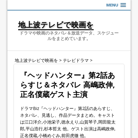
MENU
地上波テレビで映画を
ドラマや映画のネタバレ＆放送データ、スケジュー
ルをまとめています。
地上波テレビで映画を
>
テレビドラマ
>
『ヘッドハンター』第2話あ
らすじ＆ネタバレ 高嶋政伸,
正名僕蔵ゲスト主演
ドラマBiz『ヘッドハンター』第2話のあらすじ、
ネタバレ、見逃し、作品データまとめ。キャスト
は江口洋介,小池栄子,徳永えり,山賀琴子,岡田龍太
郎,平山浩行,杉本哲太 他。ゲスト出演は高嶋政伸,
正名僕蔵,小橋めぐみ,前田虎徹 他。