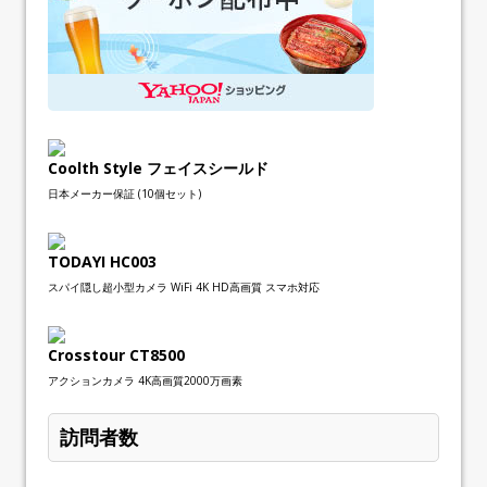
Coolth Style フェイスシールド
日本メーカー保証 (10個セット)
TODAYI HC003
スパイ隠し超小型カメラ WiFi 4K HD高画質 スマホ対応
Crosstour CT8500
アクションカメラ 4K高画質2000万画素
訪問者数