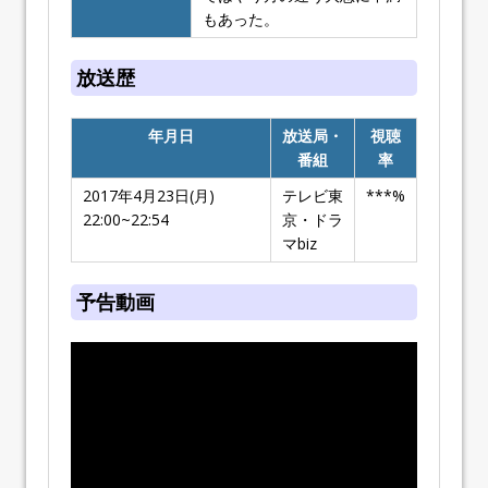
もあった。
放送歴
年月日
放送局・
視聴
番組
率
2017年4月23日(月)
テレビ東
***%
22:00~22:54
京・ドラ
マbiz
予告動画