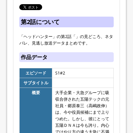
第2話について
「ヘッドハンター」の第2話「
」の見どころ、ネタ
バレ、見逃し放送データまとめです。
作品データ
エピソード
S1#2
サブタイトル
概要
大手企業・大急グループに吸
収合併された五陽テックの元
社員・郷原泰三（高嶋政伸）
は、今や役員候補にまで上り
つめた。しかし、彼にとって
五陽ＤＮＡは今も誇り。内心
ではやり方の違う大急に不満