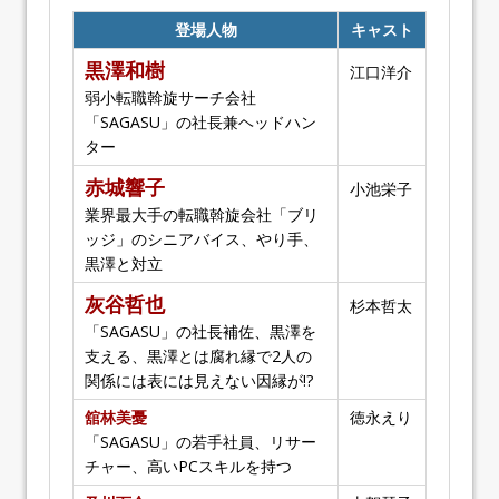
登場人物
キャスト
黒澤和樹
江口洋介
弱小転職斡旋サーチ会社
「SAGASU」の社長兼ヘッドハン
ター
赤城響子
小池栄子
業界最大手の転職斡旋会社「ブリ
ッジ」のシニアバイス、やり手、
黒澤と対立
灰谷哲也
杉本哲太
「SAGASU」の社長補佐、黒澤を
支える、黒澤とは腐れ縁で2人の
関係には表には見えない因縁が!?
舘林美憂
徳永えり
「SAGASU」の若手社員、リサー
チャー、高いPCスキルを持つ