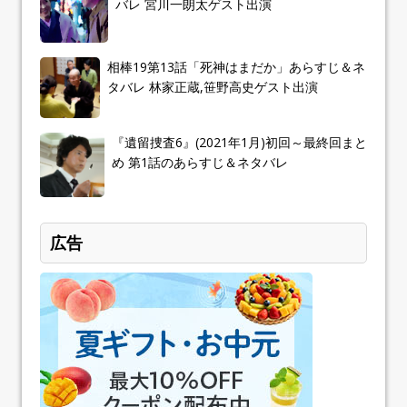
バレ 宮川一朗太ゲスト出演
相棒19第13話「死神はまだか」あらすじ＆ネ
タバレ 林家正蔵,笹野高史ゲスト出演
『遺留捜査6』(2021年1月)初回～最終回まと
め 第1話のあらすじ＆ネタバレ
広告