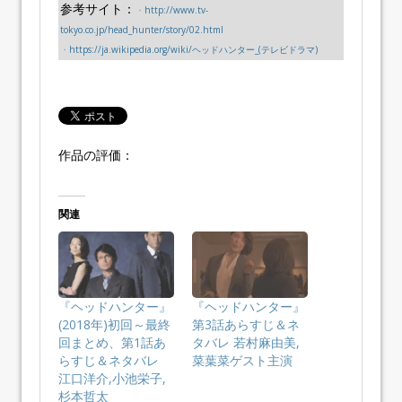
参考サイト：
・
http://www.tv-
tokyo.co.jp/head_hunter/story/02.html
・
https://ja.wikipedia.org/wiki/ヘッドハンター_(テレビドラマ)
作品の評価：
関連
『ヘッドハンター』
『ヘッドハンター』
(2018年)初回～最終
第3話あらすじ＆ネ
回まとめ、第1話あ
タバレ 若村麻由美,
らすじ＆ネタバレ
菜葉菜ゲスト主演
江口洋介,小池栄子,
杉本哲太