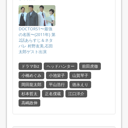
DOCTORS1〜最強
の名医〜(2011年) 第
2話あらすじ＆ネタ
バレ 村野友美,石田
太郎ゲスト出演
ドラマBiz
ヘッドハンター
前田虎徹
小橋めぐみ
小池栄子
山賀琴子
岡田龍太郎
平山浩行
徳永えり
杉本哲太
正名僕蔵
江口洋介
高嶋政伸