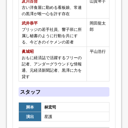
及川百合
山賀琴子
古い洋食屋に勤める看板娘、常連
の黒澤が唯一心を許す存在
武井恭平
岡田龍太
ブリッジの若手社員、響子班に所
郎
属し秘書のように行動を共にす
る、今どきのイケメンの若者
眞城昭
平山浩行
おもに経済誌で活躍するフリーの
記者、アンダーグラウンドな情報
通、元経済新聞記者、黒澤に力を
貸す
スタッフ
脚本
林宏司
演出
星護