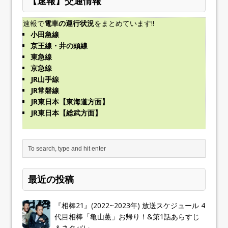
【速報】交通情報
速報で
電車の運行状況
をまとめています!!
小田急線
京王線・井の頭線
東急線
京急線
JR山手線
JR常磐線
JR東日本【東海道方面】
JR東日本【総武方面】
最近の投稿
『相棒21』(2022~2023年) 放送スケジュール 4
代目相棒「亀山薫」お帰り！&第1話あらすじ
＆ネタバレ