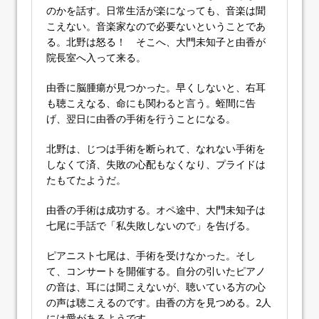
のかを話す。日常生活が楽になっても、音楽は聞
こえない。音楽家なので必要ないということであ
る。北野は怒る！ そこへ、大門未知子と由香が
院長室へ入って来る。
由香に脳腫瘍が見つかった。早くしないと、右耳
も聴こえなる、命にも関わると言う。蛭間に告
げ、翌日に由香の手術を行うことになる。
北野は、じつは手術を断られて、なれない手術を
しなくて済、失敗の心配もなくなり、プライドは
たもてたようだ。
由香の手術は成功する。オペ途中、大門未知子は
七尾に手話で「私失敗しないので」を告げる。
ピアニスト七尾は、手術を受けなかった。そし
て、コンサートを開催する。自分の引いたピアノ
の音は、耳には聞こえないが、聴いている方の心
の声は聴こえるのです。由香の方を見つめる。2人
には愛があるようです。