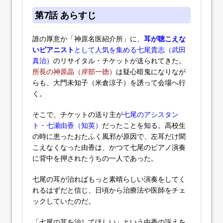
第7話 あらすじ
誰の厚意か「神原名医紹介所」に、
耳が聴こえな
いピアニスト
として人気を集める七尾貴志（武田
真治）
のリサイタル・チケットが送られてきた。
所長の神原晶（岸部一徳）
は疑心暗鬼になりなが
らも、大門未知子（米倉涼子）を誘って会場へ行
く。
そこで、チケットの送り主が
七尾のアシスタン
ト・七瀬由香（知英）
だったことを知る。高校生
の時に患ったおたふく風邪が原因で、左耳だけ聞
こえなくなった由香は、かつて七尾のピアノ演奏
に背中を押されたうちの一人であった。
七尾の耳が治ればもっと素晴らしい演奏をしてく
れるはずだと信じ、日頃から治療法や医師をチェ
ックしていたのだ。
「七尾の耳を治してほしい」という由香の訴えを