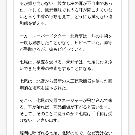
るが振り向かない、彼女も左の耳が不自由であっ
た。そして、風邪気味でもう右耳が聞こえていな
いと言う由香の行動を見て、どうにも拭えない違
和感を覚える。
一方、スーパードクター・北野亨は、耳の手術を
一度も経験したことがなく、ビビっていた。原守
が手助けるが、彼もビビっている。
七尾は、検査を受ける。未知子は、七尾に付き添
いできた由香の検査をすることになる。
七尾は、北野から最新の人工聴覚機器を使った画
期的な術式を提示された。
そこへ、七尾の安原マネージャーが飛び込んで来
る。耳が治れば、商品価値が下がると言い出す。
そして、そのことに従うのか？七尾は「手術は受
けない」と言い出す。
蛭間に呼ばれる七尾、北野の前で、なぜ受けない