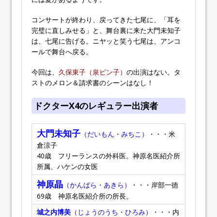
コンサートが終わり、戻ってきた七尾に、「耳を
完璧に直しみせる」と、舞台裏に来た大門未知子
は、七尾に告げる。ニヤッと笑う七尾は、アンコ
ールで舞台へ戻る。
今回は、
久保東子（泉ピン子）
の出演はない。タ
ストのメロン＆請求書のシーンはなし！
ドクターX4のレギュラー出演者
大門未知子
（だいもん・みちこ）
・・・米
倉涼子
40歳 フリーランスの外科医。神原名医紹介所
所属、ハケンの女医
神原晶
（かんばら・あきら）
・・・岸部一徳
69歳 神原名医紹介所の所長。
城之内博美
（じょうのうち・ひろみ）
・・・内