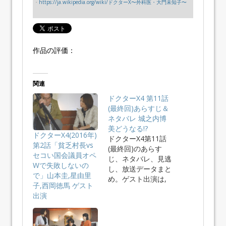
・
https://ja.wikipedia.org/wiki/ドクターX〜外科医・大門未知子〜
作品の評価：
関連
ドクターX4 第11話
(最終回)あらすじ＆
ネタバレ 城之内博
美どうなる!?
ドクターX4(2016年)
ドクターX4第11話
第2話「貧乏村長vs
(最終回)のあらす
セコい国会議員オペ
じ、ネタバレ、見逃
Wで失敗しないの
し、放送データまと
で」山本圭,星由里
め。ゲスト出演は,
子,西岡徳馬 ゲスト
藤井杏奈…
出演