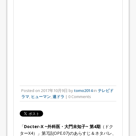
Posted on
2017年10月9日
by
tomo2014
in
テレビド
ラマ
,
ヒューマン
,
連ドラ
| 0 Comments
「
Docter-X ~外科医・大門未知子~ 第4期
（ドク
ターX4）」第7話(OPE.07)のあらすじ＆ネタバレ、