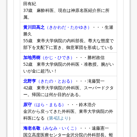
田有紀
37歳 麻酔科医、現在は神原名医紹介所に所
属。
黄川田高之
（きかわだ・たかゆき）
・・・生瀬
勝久
55歳 東帝大学病院の内科部長。尊大な態度で
部下を支配下に置き、御意軍団を形成している
加地秀樹
（かじ・ひでき）
・・・勝村政信
52歳 東帝大学病院の外科医・准教授。腕がい
いが金に超汚い！
北野亨
（きたの・とおる）
・・・滝藤賢一
42歳 東帝大学病院の外科医、スーパードクタ
ー。帰国には何か目的がある。
原守
（はら・まもる）
・・・鈴木浩介
金沢から戻ってきた外科医、東帝大学病院の外
科医になる（
第4話より
）
海老名敬
（みなみ・いくこ）
・・・遠藤憲一
国立高度医療センター金沢分院の外科部長。蛭