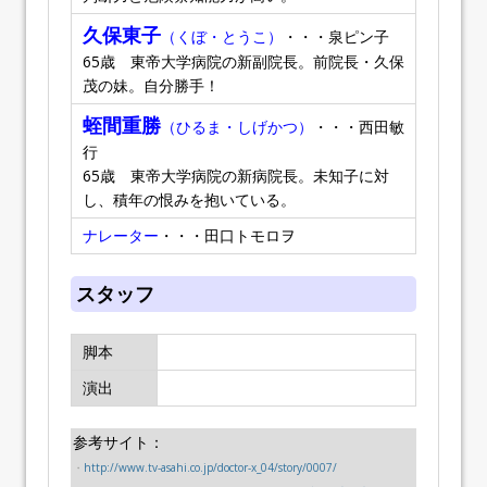
久保東子
（くぼ・とうこ）
・・・泉ピン子
65歳 東帝大学病院の新副院長。前院長・久保
茂の妹。自分勝手！
蛭間重勝
（ひるま・しげかつ）
・・・西田敏
行
65歳 東帝大学病院の新病院長。未知子に対
し、積年の恨みを抱いている。
ナレーター
・・・田口トモロヲ
スタッフ
脚本
演出
参考サイト：
・
http://www.tv-asahi.co.jp/doctor-x_04/story/0007/