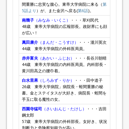
間重勝に忠実な腹心。東帝大学病院に来る（
第
5話より
）が、また金沢へ戻る(
第6話
)。
南幾子
（みなみ・いくこ）
・・・草刈民代
48歳 東帝大学病院の広報部長。政財界にも顔
が広い！
萬田康介
（まんだ・こうすけ）
・・・瀧川英次
44歳 東帝大学病院の外科医局員。
赤井富夫
（あかい・ふじお）
・・・長谷川朝晴
44歳 東帝大学病院の内科医局員。内科部長・
黄川田高之の腰巾着。
白水里果
（しろみず・りか）
・・・田中道子
26歳 東帝大学病院」病院長・蛭間重勝の秘
書。金とステイタスが大好き、病院長・蛭間を
手玉に取る魔性の女。
西園寺猛司
（さいおんじ・たけし）
・・・吉田
鋼太郎
57歳 東帝大学病院の外科部長。女好き、状況
判断力と危険察知能力が高い。