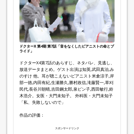
ドクターX 第4期 第7話「音をなくしたピアニストの命とプ
ライド」
ドクターX4第7話のあらすじ、ネタバレ、見逃し、
放送データまとめ。ゲスト出演は知英,武田真治,み
のすけ 他。耳が聴こえないピアニスト米倉涼子,岸
部一徳,内田有紀,生瀬勝久,勝村政信,滝藤賢一,草刈
民代,長谷川朝晴,吉田鋼太郎,泉ピン子,西田敏行,鈴
木浩介。女医・大門未知子。 外科医・大門未知子
「私、失敗しないので」
作品の評価：
スポンサードリンク