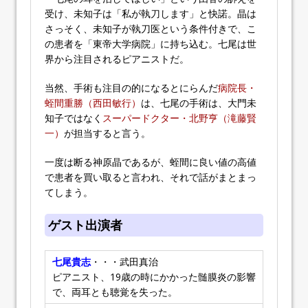
受け、未知子は「私が執刀します」と快諾。晶は
さっそく、未知子が執刀医という条件付きで、こ
の患者を「東帝大学病院」に持ち込む。七尾は世
界から注目されるピアニストだ。
当然、手術も注目の的になるとにらんだ
病院長・
蛭間重勝（西田敏行）
は、七尾の手術は、大門未
知子ではなく
スーパードクター・北野亨（滝藤賢
一）
が担当すると言う。
一度は断る神原晶であるが、蛭間に良い値の高値
で患者を買い取ると言われ、それで話がまとまっ
てしまう。
ゲスト出演者
七尾貴志
・・・武田真治
ピアニスト、19歳の時にかかった髄膜炎の影響
で、両耳とも聴覚を失った。