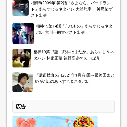
相棒8(2009年)第2話「さよなら、バードラン
ド」あらすじ＆ネタバレ 大浦龍宇一,神尾佑ゲ
スト出演
相棒19第14話「忘れもの」あらすじ＆ネタ
バレ 宮川一朗太ゲスト出演
相棒19第13話「死神はまだか」あらすじ＆ネ
タバレ 林家正蔵,笹野高史ゲスト出演
『遺留捜査6』(2021年1月)初回～最終回まと
め 第1話のあらすじ＆ネタバレ
広告