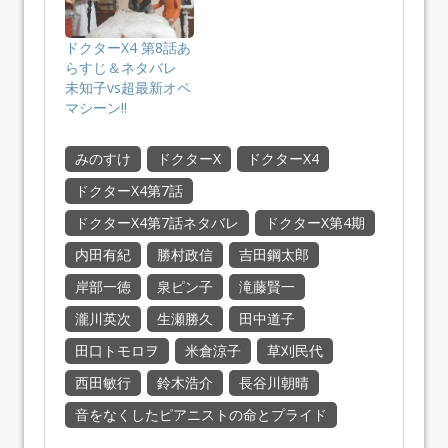
ドクターX4 第8話あ
らすじ＆ネタバレ
未知子vs超最新オペ
マシーン!!
みのすけ
ドクターX
ドクターX4
ドクターX4第7話
ドクターX4第7話ネタバレ
ドクターX第4期
内田有紀
勝村政信
吉田鋼太郎
岸部一徳
泉ピン子
滝藤賢一
瀧川英次
生瀬勝久
田中道子
田口トモロヲ
米倉涼子
草刈民代
西田敏行
鈴木浩介
長谷川朝晴
音をなくしたピアニストの命とプライド