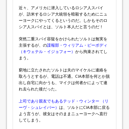
近々、アメリカに潜入しているロシア人スパイ
が、訪米するロシア大統領を暗殺するためにニュ
ーヨークにやってくるというのだ。しかもそのロ
シア人スパイとは、ソルト本人だと言うのだ！
突然二重スパイ容疑をかけられたソルトは無実を
主張するが、の
諜報部・ウィリアム・ピーボディ
（キウェテル・イジョフォー）
から拘束されてし
まう。
窮地に立たされたソルトは夫のマイケルに連絡を
取ろうとするが、電話は不通。CIA本部を何とか脱
出し自宅に向かうも、マイクは何者かによって連
れ去られた後だった。
上司であり親友でもあるテッド・ウィンター （リ
ーヴ・シュレイバー）
は、ソルトにCIA本部に戻る
よう言うが、彼女はそのままニューヨークへ直行
してしまう。