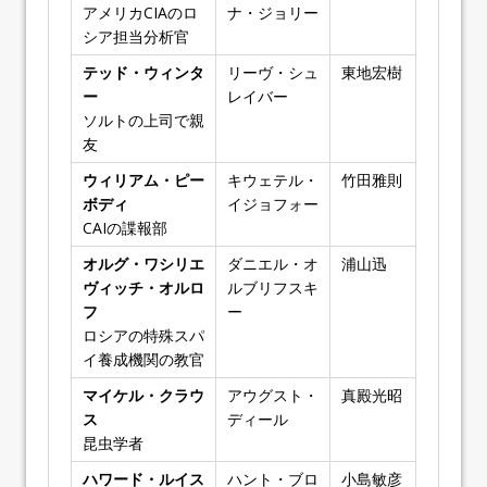
アメリカCIAのロ
ナ・ジョリー
シア担当分析官
テッド・ウィンタ
リーヴ・シュ
東地宏樹
ー
レイバー
ソルトの上司で親
友
ウィリアム・ピー
キウェテル・
竹田雅則
ボディ
イジョフォー
CAIの諜報部
オルグ・ワシリエ
ダニエル・オ
浦山迅
ヴィッチ・オルロ
ルブリフスキ
フ
ー
ロシアの特殊スパ
イ養成機関の教官
マイケル・クラウ
アウグスト・
真殿光昭
ス
ディール
昆虫学者
ハワード・ルイス
ハント・ブロ
小島敏彦