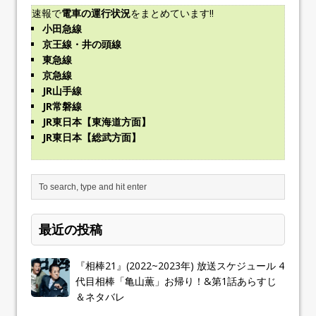
速報で
電車の運行状況
をまとめています!!
小田急線
京王線・井の頭線
東急線
京急線
JR山手線
JR常磐線
JR東日本【東海道方面】
JR東日本【総武方面】
最近の投稿
『相棒21』(2022~2023年) 放送スケジュール 4
代目相棒「亀山薫」お帰り！&第1話あらすじ
＆ネタバレ