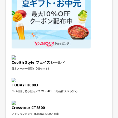
Coolth Style フェイスシールド
日本メーカー保証 (10個セット)
TODAYI HC003
スパイ隠し超小型カメラ WiFi 4K HD高画質 スマホ対応
Crosstour CT8500
アクションカメラ 4K高画質2000万画素