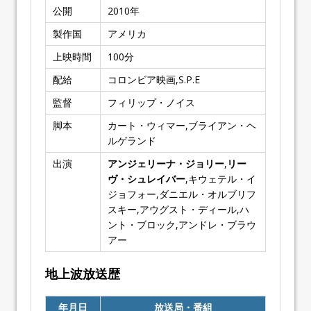
公開
2010年
製作国
アメリカ
上映時間
100分
配給
コロンビア映画,S.P.E
監督
フィリップ・ノイス
脚本
カート・ウィマー,ブライアン・ヘ
ルゲランド
出演
アンジェリーナ・ジョリー
,
リー
ヴ・シュレイバー
,キウェテル・イ
ジョフォー,ダニエル・オルブリフ
スキー,アウグスト・ディール,ハ
ント・ブロック,アンドレ・ブラウ
アー
地上波放送歴
年月日
放送局・番組