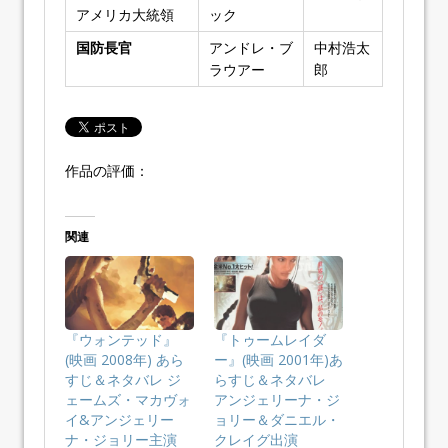
アメリカ大統領
ック
国防長官
アンドレ・ブ
中村浩太
ラウアー
郎
作品の評価：
関連
『ウォンテッド』
『トゥームレイダ
(映画 2008年) あら
ー』(映画 2001年)あ
すじ＆ネタバレ ジ
らすじ＆ネタバレ
ェームズ・マカヴォ
アンジェリーナ・ジ
イ&アンジェリー
ョリー＆ダニエル・
ナ・ジョリー主演
クレイグ出演