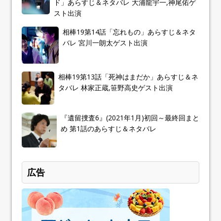
ド」あらすじ＆ネタバレ 大浦龍宇一,神尾佑ゲ
スト出演
相棒19第14話「忘れもの」あらすじ＆ネタ
バレ 宮川一朗太ゲスト出演
相棒19第13話「死神はまだか」あらすじ＆ネ
タバレ 林家正蔵,笹野高史ゲスト出演
『遺留捜査6』(2021年1月)初回～最終回まと
め 第1話のあらすじ＆ネタバレ
広告