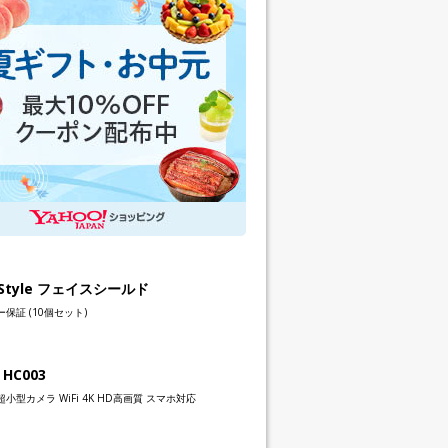
h Style フェイスシールド
保証 (10個セット)
 HC003
小型カメラ WiFi 4K HD高画質 スマホ対応