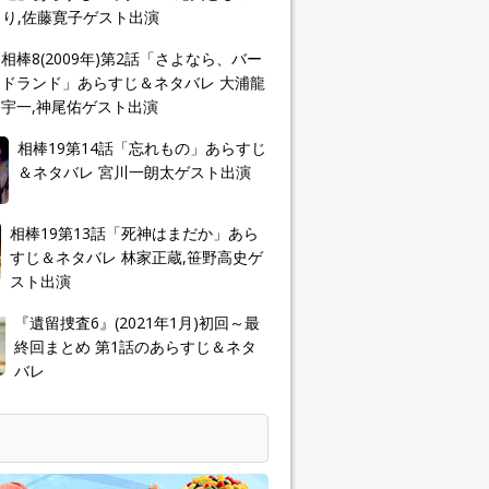
り,佐藤寛子ゲスト出演
相棒8(2009年)第2話「さよなら、バー
ドランド」あらすじ＆ネタバレ 大浦龍
宇一,神尾佑ゲスト出演
相棒19第14話「忘れもの」あらすじ
＆ネタバレ 宮川一朗太ゲスト出演
相棒19第13話「死神はまだか」あら
すじ＆ネタバレ 林家正蔵,笹野高史ゲ
スト出演
『遺留捜査6』(2021年1月)初回～最
終回まとめ 第1話のあらすじ＆ネタ
バレ