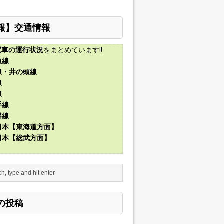
報】交通情報
電車の運行状況
をまとめています!!
急線
線・井の頭線
線
線
手線
磐線
東日本【東海道方面】
東日本【総武方面】
の投稿