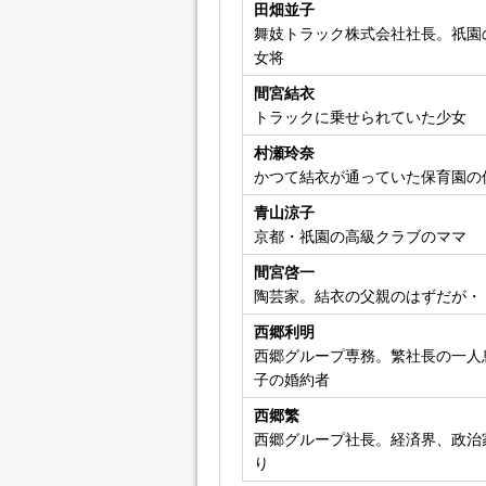
田畑並子
舞妓トラック株式会社社長。祇園
女将
間宮結衣
トラックに乗せられていた少女
村瀬玲奈
かつて結衣が通っていた保育園の
青山涼子
京都・祇園の高級クラブのママ
間宮啓一
陶芸家。結衣の父親のはずだが・
西郷利明
西郷グループ専務。繁社長の一人
子の婚約者
西郷繁
西郷グループ社長。経済界、政治
り