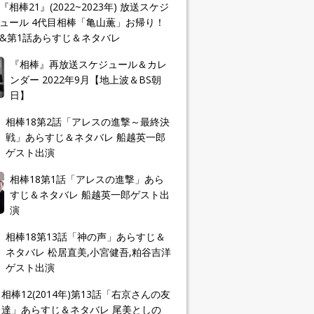
『相棒21』(2022~2023年) 放送スケジ
ュール 4代目相棒「亀山薫」お帰り！
&第1話あらすじ＆ネタバレ
『相棒』再放送スケジュール＆カレ
ンダー 2022年9月【地上波＆BS朝
日】
相棒18第2話「アレスの進撃～最終決
戦」あらすじ＆ネタバレ 船越英一郎
ゲスト出演
相棒18第1話「アレスの進撃」あら
すじ＆ネタバレ 船越英一郎ゲスト出
演
相棒18第13話「神の声」あらすじ＆
ネタバレ 松居直美,小宮健吾,粕谷吉洋
ゲスト出演
相棒12(2014年)第13話「右京さんの友
達」あらすじ＆ネタバレ 尾美としの