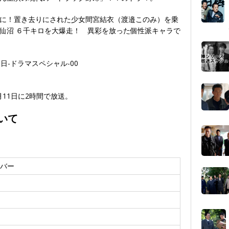
に！置き去りにされた少女間宮結衣（渡邉このみ）を乗
仙沼 ６千キロを大爆走！ 異彩を放った個性派キャラで
月11日に2時間で放送。
いて
バー