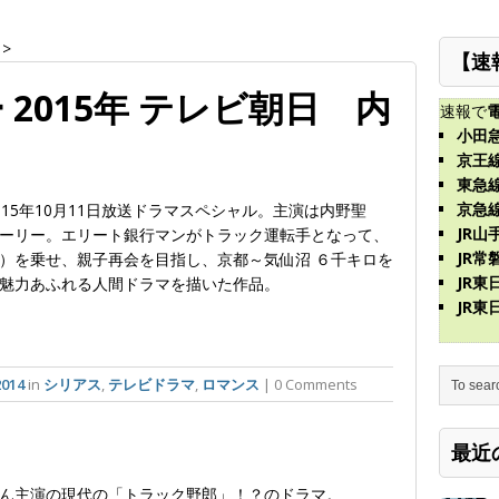
>
【速
2015年 テレビ朝日 内
速報で
小田
京王
東急
京急
15年10月11日放送ドラマスペシャル。主演は内野聖
JR山
ーリー。エリート銀行マンがトラック運転手となって、
JR常
）を乗せ、親子再会を目指し、京都～気仙沼 ６千キロを
JR
魅力あふれる人間ドラマを描いた作品。
JR
014
in
シリアス
,
テレビドラマ
,
ロマンス
| 0 Comments
最近
ん主演の現代の「トラック野郎」！？のドラマ。