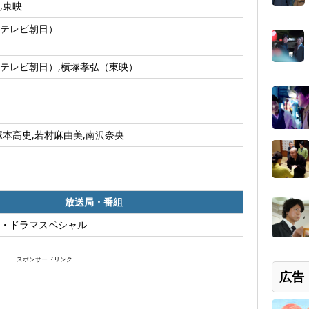
,東映
テレビ朝日）
テレビ朝日）,横塚孝弘（東映）
塚本高史,若村麻由美,南沢奈央
放送局・番組
・ドラマスペシャル
スポンサードリンク
広告