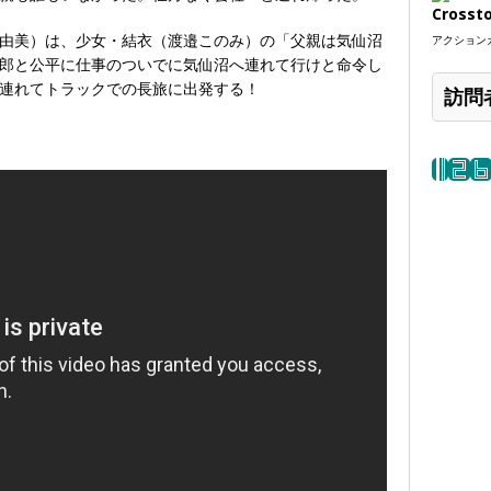
Crosst
由美）は、少女・結衣（渡邉このみ）の「父親は気仙沼
アクションカ
郎と公平に仕事のついでに気仙沼へ連れて行けと命令し
連れてトラックでの長旅に出発する！
訪問