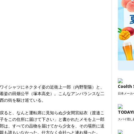
Coolt
ワイシャツにネクタイ姿の近衛上一郎（内野聖陽）と、
着姿の田畑公平（塚本高史）。こんなアンバランスな二
日本メーカー
西の街を駆け巡ている。
TODAYI
戻ると、なんと運転席に見知らぬ少女間宮結衣（渡邉こ
子をこの住所に届けて下さい」と書かれたメモを上一郎
スパイ隠し超
郎は、すべての品物を届けてから少女を、その場所に送
親も誰もいなかった。仕方なく会社へと連れ帰った。