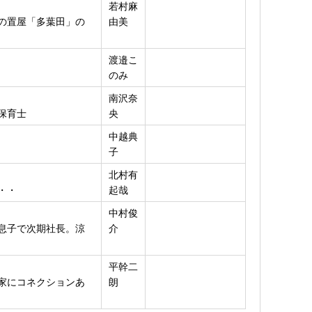
若村麻
の置屋「多葉田」の
由美
渡邉こ
のみ
南沢奈
保育士
央
中越典
子
北村有
・・
起哉
中村俊
息子で次期社長。涼
介
平幹二
家にコネクションあ
朗