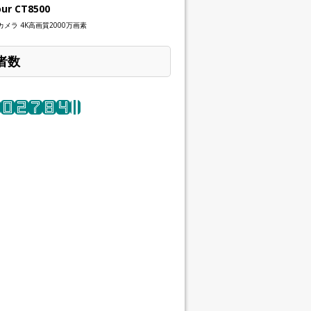
our CT8500
メラ 4K高画質2000万画素
者数