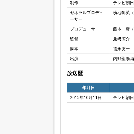
制作
テレビ朝日
ゼネラルプロデュ
横地郁英（
ーサー
プロデューサー
藤本一彦（
監督
兼﨑涼介
脚本
徳永友一
出演
内野聖陽,
放送歴
年月日
2015年10月11日
テレビ朝日