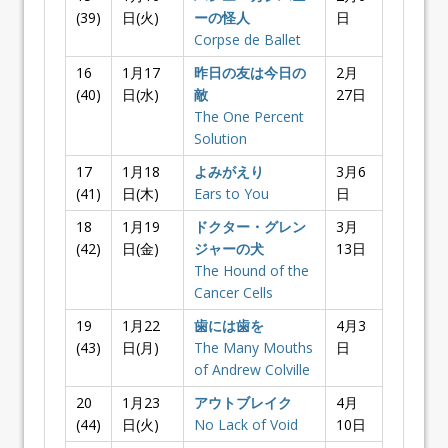
(39)
日(火)
ーの怪人
日
Corpse de Ballet
16
1月17
昨日の友は今日の
2月
(40)
日(水)
敵
27日
The One Percent
Solution
17
1月18
よみがえり
3月6
(41)
日(木)
Ears to You
日
18
1月19
ドクター・グレン
3月
(42)
日(金)
ジャーの犬
13日
The Hound of the
Cancer Cells
19
1月22
歯には歯を
4月3
(43)
日(月)
The Many Mouths
日
of Andrew Colville
20
1月23
アウトブレイク
4月
(44)
日(火)
No Lack of Void
10日