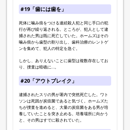
#19「歯には歯を」
死体に噛み痕をつける連続殺人犯と同じ手口の犯
行が再び繰り返される。ところが、犯人として逮
捕された男は既に死亡していた。ホームズはその
噛み痕から歯型の割り出し、歯科治療のレントゲ
ンを集めて、犯人の特定を急ぐ。
しかし、ありえないことに歯型は複数存在してお
り、捜査は暗礁に…。
#20「アウトブレイク」
逮捕されたスリの男が署内で突然死亡した。ワト
ソンは死因が炭疽菌であると気づく。ホームズた
ちが捜査を進めると、大量の炭疽菌をある男が培
養していたことを突き止める。培養場所に向かう
と、その男はすでに殺されていた。