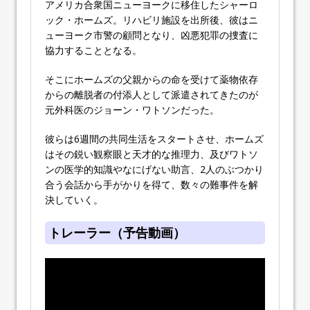
アメリカ合衆国ニューヨークに移住したシャーロ
ック・ホームズ。リハビリ施設を出所後、彼はニ
ューヨーク市警の顧問となり、凶悪犯罪の捜査に
協力することとなる。
そこにホームズの父親からの命を受けて薬物依存
からの離脱者の付添人として派遣されてきたのが
元外科医のジョーン・ワトソンだった。
彼らは6週間の共同生活をスタートさせ、ホームズ
はその鋭い観察眼と天才的な推理力、及びワトソ
ンの医学的知識やなにげない助言、2人のぶつかり
合う会話から手がかりを得て、数々の難事件を解
決していく。
トレーラー（予告動画）