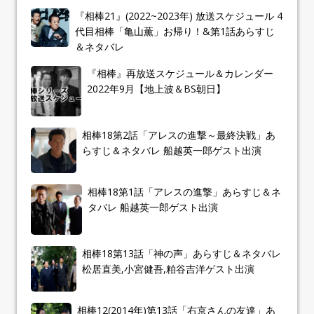
『相棒21』(2022~2023年) 放送スケジュール 4
代目相棒「亀山薫」お帰り！&第1話あらすじ
＆ネタバレ
『相棒』再放送スケジュール＆カレンダー
2022年9月【地上波＆BS朝日】
相棒18第2話「アレスの進撃～最終決戦」あ
らすじ＆ネタバレ 船越英一郎ゲスト出演
相棒18第1話「アレスの進撃」あらすじ＆ネ
タバレ 船越英一郎ゲスト出演
相棒18第13話「神の声」あらすじ＆ネタバレ
松居直美,小宮健吾,粕谷吉洋ゲスト出演
相棒12(2014年)第13話「右京さんの友達」あ