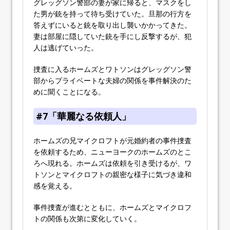
グレッグソン警部の妻が家に帰ると、マスクをし
た男が銃を持って待ち受けていた。旦那の行方を
答えずにいると銃を取り出し襲いかかってきた。
妻は部屋に隠していた銃を手にし反撃するが、犯
人は逃げていった。
捜査に入るホームズとワトソンはグレッグソン警
部からプライベートな夫婦の関係を事件解決のた
めに聞くことになる。
#7「華麗なる依頼人」
ホームズの兄マイクロフトが元婚約者の事件捜査
を依頼するため、ニューヨークのホームズのとこ
ろへ現れる。ホームズは依頼を引き受けるが、ワ
トソンとマイクロフトの親密な様子に気づき違和
感を覚える。
事件捜査が進むとともに、ホームズとマイクロフ
トの関係も次第に変化していく。