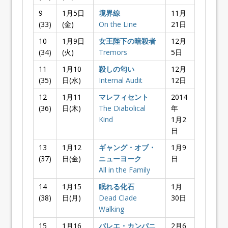
9
1月5日
境界線
11月
(33)
(金)
On the Line
21日
10
1月9日
女王陛下の暗殺者
12月
(34)
(火)
Tremors
5日
11
1月10
殺しの匂い
12月
(35)
日(水)
Internal Audit
12日
12
1月11
マレフィセント
2014
(36)
日(木)
The Diabolical
年
Kind
1月2
日
13
1月12
ギャング・オブ・
1月9
(37)
日(金)
ニューヨーク
日
All in the Family
14
1月15
眠れる化石
1月
(38)
日(月)
Dead Clade
30日
Walking
15
1月16
バレエ・カンパニ
2月6