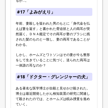
るが…。
#17「よみがえり」
年前、妻殺しを疑われた男のもとに「身代金を払
えば妻を返す」と書かれた脅迫状と人の両耳が突
然届く。ＤＮＡ鑑定でその両耳が妻のブラシに残
された髪のものと一致し、妻の両耳であることが
わかる。
しかし、ホームズとワトソンはその妻が今も整形
をして生きていることに気づく。送られた両耳は
一体誰の耳なのか？
#18「ドクター・グレンジャーの犬」
ある著名な医学博士が自殺と見せかけ殺された。
博士は最近開発したがん検知装置の研究に関連し
て殺されたのでは、とホームズは睨み捜査を進め
ていく。