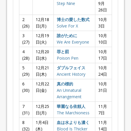
Step Nine
9月
26日
2
12月18
博士の愛した数式
10月
(26)
日(月)
Solve For X
3日
3
12月19
誰がために
10月
(27)
日(火)
We Are Everyone
10日
4
12月20
罪と罰
10月
(28)
日(水)
Poison Pen
17日
5
12月21
ダブルフェイス
10月
(29)
日(木)
Ancient History
24日
6
12月22
真の標的
10月
(30)
日(金)
An Unnatural
31日
Arrangement
7
12月25
華麗なる依頼人
11月
(31)
日(月)
The Marchioness
7日
8
1月4日
血は水よりも濃く
11月
(32)
(木)
Blood Is Thicker
14日