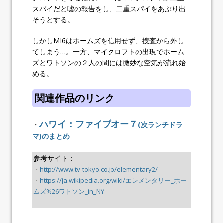
スパイだと嘘の報告をし、二重スパイをあぶり出
そうとする。
しかしMI6はホームズを信用せず、捜査から外し
てしまう…。一方、マイクロフトの出現でホーム
ズとワトソンの２人の間には微妙な空気が流れ始
める。
関連作品のリンク
ハワイ：ファイブオー７
・
(次ランチドラ
マ)のまとめ
参考サイト：
・
http://www.tv-tokyo.co.jp/elementary2/
・
https://ja.wikipedia.org/wiki/エレメンタリー_ホー
ムズ%26ワトソン_in_NY