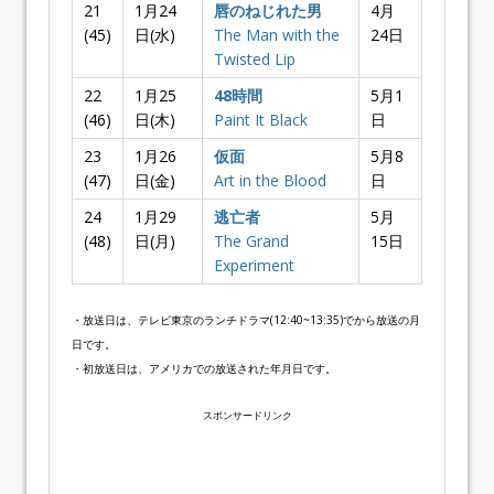
21
1月24
唇のねじれた男
4月
(45)
日(水)
The Man with the
24日
Twisted Lip
22
1月25
48時間
5月1
(46)
日(木)
Paint It Black
日
23
1月26
仮面
5月8
(47)
日(金)
Art in the Blood
日
24
1月29
逃亡者
5月
(48)
日(月)
The Grand
15日
Experiment
・放送日は、テレビ東京のランチドラマ(12:40~13:35)でから放送の月
日です。
・初放送日は、アメリカでの放送された年月日です。
スポンサードリンク