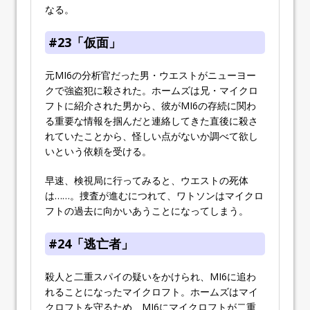
なる。
#23「仮面」
元MI6の分析官だった男・ウエストがニューヨー
クで強盗犯に殺された。ホームズは兄・マイクロ
フトに紹介された男から、彼がMI6の存続に関わ
る重要な情報を掴んだと連絡してきた直後に殺さ
れていたことから、怪しい点がないか調べて欲し
いという依頼を受ける。
早速、検視局に行ってみると、ウエストの死体
は……。捜査が進むにつれて、ワトソンはマイクロ
フトの過去に向かいあうことになってしまう。
#24「逃亡者」
殺人と二重スパイの疑いをかけられ、MI6に追わ
れることになったマイクロフト。ホームズはマイ
クロフトを守るため、MI6にマイクロフトが二重