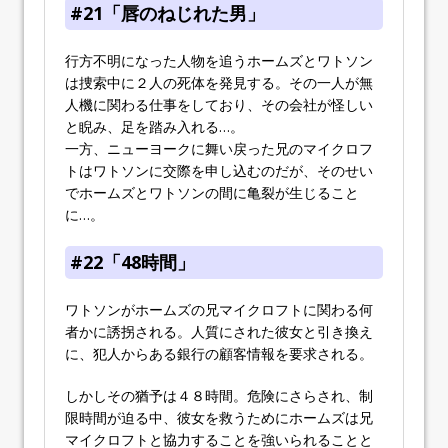
#21「唇のねじれた男」
行方不明になった人物を追うホームズとワトソン
は捜索中に２人の死体を発見する。その一人が無
人機に関わる仕事をしており、その会社が怪しい
と睨み、足を踏み入れる…。
一方、ニューヨークに舞い戻った兄のマイクロフ
トはワトソンに交際を申し込むのだが、そのせい
でホームズとワトソンの間に亀裂が生じること
に…。
#22「48時間」
ワトソンがホームズの兄マイクロフトに関わる何
者かに誘拐される。人質にされた彼女と引き換え
に、犯人からある銀行の顧客情報を要求される。
しかしその猶予は４８時間。危険にさらされ、制
限時間が迫る中、彼女を救うためにホームズは兄
マイクロフトと協力することを強いられることと