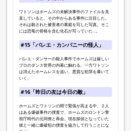
ワトソンはホームズの未解決事件のファイルを見
直していると、その中からある事件に注目した。
それは殺された被害者の裏庭を写した写真。そこ
には恐竜の骨格を含む化石が写っていた…。
#15「バレエ・カンパニーの怪人」
バレエ・ダンサーの殺人事件でホームズは厳しい
プロのダンス世界の内幕に触れる。一方ワトソン
は消えたホームレスを追い、悪質な犯罪を暴いて
いく。
#16「昨日の友は今日の敵」
ホームズとワトソンの間で緊張が高まる中、２人
はある爆破事件の捜査で、ホームズのロンドン警
視庁時代の元同僚と再会。現在探偵となっていた
彼と一緒に爆破犯の捜査を協力して行うことにな