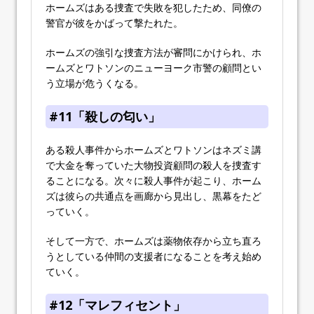
ホームズはある捜査で失敗を犯したため、同僚の
警官が彼をかばって撃たれた。
ホームズの強引な捜査方法が審問にかけられ、ホ
ームズとワトソンのニューヨーク市警の顧問とい
う立場が危うくなる。
#11「殺しの匂い」
ある殺人事件からホームズとワトソンはネズミ講
で大金を奪っていた大物投資顧問の殺人を捜査す
ることになる。次々に殺人事件が起こり、ホーム
ズは彼らの共通点を画廊から見出し、黒幕をたど
っていく。
そして一方で、ホームズは薬物依存から立ち直ろ
うとしている仲間の支援者になることを考え始め
ていく。
#12「マレフィセント」