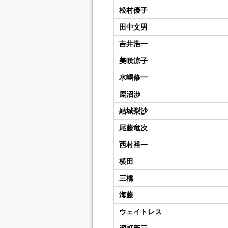
松村優子
田中文男
吉井浩一
美咲涼子
水嶋修一
鹿沼渉
結城梨沙
尾藤竜次
西村裕一
横田
三橋
海藤
ウェイトレス