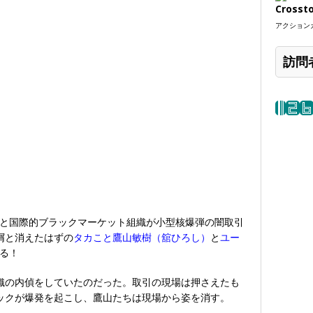
Crosst
アクションカ
訪問
と国際的ブラックマーケット組織が小型核爆弾の闇取引
屑と消えたはずの
タカこと鷹山敏樹（舘ひろし）
と
ユー
る！
織の内偵をしていたのだった。取引の現場は押さえたも
ックが爆発を起こし、鷹山たちは現場から姿を消す。