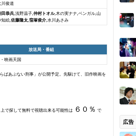
大川俊道
柴田恭兵
,浅野温子,
仲村トオル
,木の実ナナ,ベンガル,山
沙知絵,
佐藤隆太
,
窪塚俊介
,水川あさみ
放送局・番組
・映画天国
「さらばあぶない刑事」が公開予定。先駆けて、旧作映画を
６０％
サイト上で探して無料で視聴出来る可能性は
で
広告