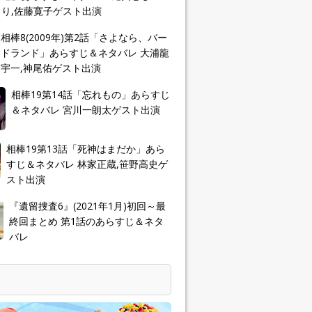
り,佐藤寛子ゲスト出演
相棒8(2009年)第2話「さよなら、バー
ドランド」あらすじ＆ネタバレ 大浦龍
宇一,神尾佑ゲスト出演
相棒19第14話「忘れもの」あらすじ
＆ネタバレ 宮川一朗太ゲスト出演
相棒19第13話「死神はまだか」あら
すじ＆ネタバレ 林家正蔵,笹野高史ゲ
スト出演
『遺留捜査6』(2021年1月)初回～最
終回まとめ 第1話のあらすじ＆ネタ
バレ