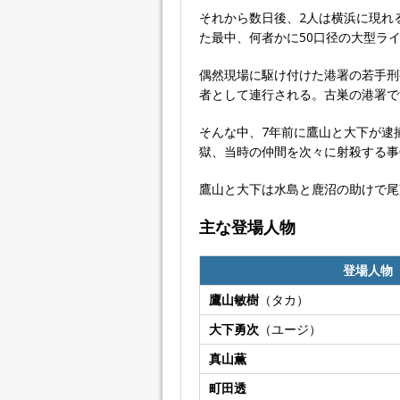
それから数日後、2人は横浜に現れ
た最中、何者かに50口径の大型ラ
偶然現場に駆け付けた港署の若手刑
者として連行される。古巣の港署で
そんな中、7年前に鷹山と大下が逮
獄、当時の仲間を次々に射殺する事
鷹山と大下は水島と鹿沼の助けで尾
主な登場人物
登場人物
鷹山敏樹
（タカ）
大下勇次
（ユージ）
真山薫
町田透