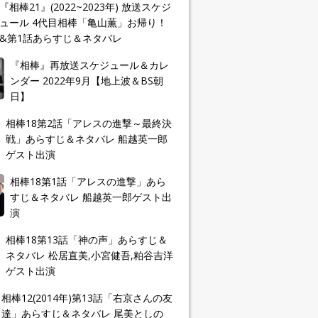
『相棒21』(2022~2023年) 放送スケジ
ュール 4代目相棒「亀山薫」お帰り！
&第1話あらすじ＆ネタバレ
『相棒』再放送スケジュール＆カレ
ンダー 2022年9月【地上波＆BS朝
日】
相棒18第2話「アレスの進撃～最終決
戦」あらすじ＆ネタバレ 船越英一郎
ゲスト出演
相棒18第1話「アレスの進撃」あら
すじ＆ネタバレ 船越英一郎ゲスト出
演
相棒18第13話「神の声」あらすじ＆
ネタバレ 松居直美,小宮健吾,粕谷吉洋
ゲスト出演
相棒12(2014年)第13話「右京さんの友
達」あらすじ＆ネタバレ 尾美としの