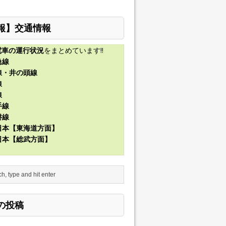
報】交通情報
電車の運行状況
をまとめています!!
急線
線・井の頭線
線
線
手線
磐線
東日本【東海道方面】
東日本【総武方面】
の投稿