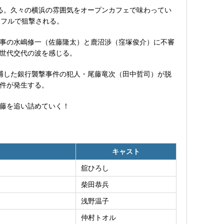
る。久々の横浜の雰囲気をオープンカフェで味わってい
イフルで狙撃される。
事の水嶋修一（佐藤隆太）と鹿沼渉（窪塚俊介）に不審
世代交代の波を感じる。
捕した銀行襲撃事件の犯人・尾藤竜次（田中哲司）が脱
件が発生する。
藤を追い詰めていく！
キャスト
舘ひろし
柴田恭兵
浅野温子
仲村トオル