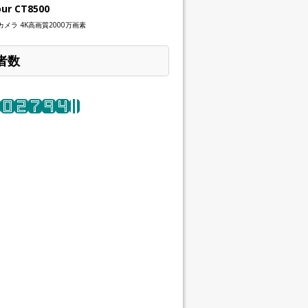
our CT8500
メラ 4K高画質2000万画素
者数