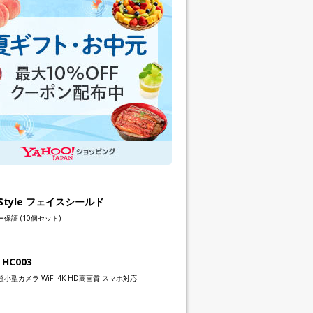
h Style フェイスシールド
保証 (10個セット)
 HC003
小型カメラ WiFi 4K HD高画質 スマホ対応