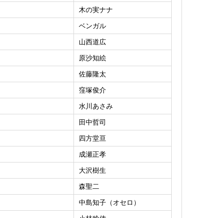
木の実ナナ
ベンガル
山西道広
原沙知絵
佐藤隆太
窪塚俊介
水川あさみ
田中哲司
四方堂亘
成瀬正孝
大沢樹生
森聖二
中島知子（オセロ）