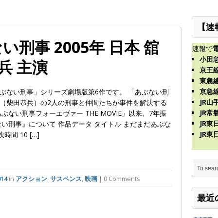
【速
刑事 2005年 日本 舘
速報で
小田
兵 主演
京王
東急
京急
ぶない刑事」シリーズ劇場版第6作です。 「あぶない刑
JR山
（柴田恭兵）の2人の刑事と仲間たちが事件を解決する
JR常
ない刑事フォーエヴァー THE MOVIE」以来、7年振
JR
い刑事』について 作品データ タイトル まだまだあぶな
JR
時間 10 […]
14
in
アクション
,
サスペンス
,
映画
| 0 Comments
最近