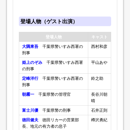
登場人物（ゲスト出演）
登場人物
キャスト
大隅東吾
千葉県警いすみ西署の
西村和彦
刑事
姫上のぞみ
千葉県警いすみ西署
平山あや
の刑事
定峰洋行
千葉県警いすみ西署の
鈴之助
刑事
朝霧一
千葉県警の管理官
長谷川朝
晴
富士川優
千葉県警の刑事
石井正則
徳田健夫
徳田リカーの営業部
樽沢勇紀
長、地元の有力者の息子