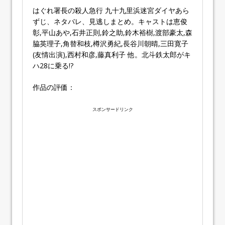
はぐれ署長の殺人急行 九十九里浜迷宮ダイヤあら
ずじ、ネタバレ、見逃しまとめ。キャストは恵俊
彰,平山あや,石井正則,鈴之助,鈴木裕樹,渡部豪太,森
脇英理子,角替和枝,樽沢勇紀,長谷川朝晴,三田寛子
(友情出演),西村和彦,藤真利子 他。北斗鉄太郎がキ
ハ28に乗る!?
作品の評価：
スポンサードリンク