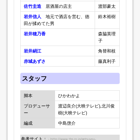
佐竹圭造
居酒屋の店主
渡部豪太
岩井信人
地元で酒店を営む、徳
鈴木裕樹
田が揉めてた男
岩井穂乃香
森脇英理
子
岩井絹江
角替和枝
赤城あずさ
藤真利子
スタッフ
脚本
ひかわかよ
プロデューサ
渡辺良介(大映テレビ),北川俊
ー
樹(大映テレビ)
編成
中島啓介
参考サイト：
・http://www.tbs.co.jp/getsuyou-