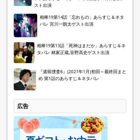
スト出演
相棒19第14話「忘れもの」あらすじ＆ネタ
バレ 宮川一朗太ゲスト出演
相棒19第13話「死神はまだか」あらすじ＆ネ
タバレ 林家正蔵,笹野高史ゲスト出演
『遺留捜査6』(2021年1月)初回～最終回まと
め 第1話のあらすじ＆ネタバレ
広告