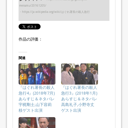
meisaku/20161205/
・https://ja.wikipedia.org/wiki/はぐれ署長の殺人急行
作品の評価：
関連
『はぐれ署長の殺人
『はぐれ署長の殺人
急行4』(2018年7月)
急行3』(2018年1月)
あらすじ＆ネタバレ
あらすじ＆ネタバレ
宇梶剛士,山下容莉
高島礼子,小野寺丈
枝ゲスト出演
ゲスト出演