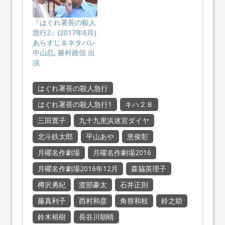
『はぐれ署長の殺人
急行2』(2017年6月)
あらすじ＆ネタバレ
中山忍, 勝村政信 出
演
はぐれ署長の殺人急行
はぐれ署長の殺人急行1
キハ２８
三田寛子
九十九里浜迷宮ダイヤ
北斗鉄太郎
平山あや
恵俊彰
月曜名作劇場
月曜名作劇場2016
月曜名作劇場2016年12月
森脇英理子
樽沢勇紀
渡部豪太
石井正則
藤真利子
西村和彦
角替和枝
鈴之助
鈴木裕樹
長谷川朝晴