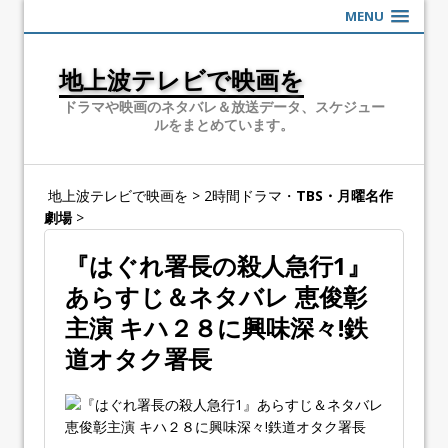
MENU
地上波テレビで映画を
ドラマや映画のネタバレ＆放送データ、スケジュー
ルをまとめています。
地上波テレビで映画を
>
2時間ドラマ・
TBS・月曜名作
劇場
>
『はぐれ署長の殺人急行1』
あらすじ＆ネタバレ 恵俊彰
主演 キハ２８に興味深々!鉄
道オタク署長