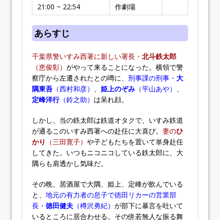
21:00 ~ 22:54
作劇場
あらすじ
千葉県警いすみ西署に新しい署長・
北斗鉄太郎
（恵俊彰）
がやって来ることになった。横領で警
察庁から左遷されたとの噂に、
刑事課の刑事・
大
隅東吾
（西村和彦）
、
姫上のぞみ
（平山あや）
、
定峰洋行
（鈴之助）
は呆れ顔。
しかし、当の鉄太郎は鉄道オタクで、いすみ鉄道
が通るこのいすみ西署への赴任に大喜び。
妻の
ひ
かり
（三田寛子）
や子どもたちを置いて単身赴任
してきた。いつもニコニコしている鉄太郎に、大
隅らも肩透かし気味だ。
その晩、居酒屋で大隅、姫上、定峰が飲んでいる
と、
地元の有力者の息子で徳田リカーの営業部
長・
徳田健夫
（樽沢勇紀）
が部下に暴言を吐いて
いるところに居合わせる。その傍若無人な振る舞