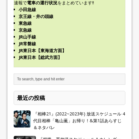
速報で
電車の運行状況
をまとめています!!
小田急線
京王線・井の頭線
東急線
京急線
JR山手線
JR常磐線
JR東日本【東海道方面】
JR東日本【総武方面】
最近の投稿
『相棒21』(2022~2023年) 放送スケジュール 4
代目相棒「亀山薫」お帰り！&第1話あらすじ
＆ネタバレ