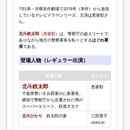
TBS系・月曜名作劇場で2016年（本作）から放送
しているテレビドラマシリーズ。主演は恵俊彰さ
ん。
北斗鉄太郎
（恵俊彰）
は、警察庁の超エリートで
ありながら地方の警察署長を転々とする
はぐれ署
長
である。
登場人物（レギュラー出演）
登場人物
キャスト
北斗鉄太郎
恵俊彰
千葉県警いすみ西署のに新署長、
横領で警察庁から左遷された噂の
スーパーエリート、鉄道オタク
北斗ひかり
鉄太郎の妻
三田寛子
(友情出演)