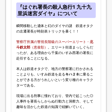
『はぐれ署長の殺人急行1 九十九
里浜迷宮ダイヤ』について
瞬間移動した遺体と幻のダイヤの謎 鉄道オタク
の左遷署長が時刻表トリックを暴く！！
警察庁所属の警視長階級のスーパーエリート・
北
斗鉄太郎
（恵俊彰）
。エリート街道まっしぐらだ
ったが、ある理由から千葉のいすみ西署の署長に
赴任することになる。
本人は鉄道オタクで、地方の警察署に行かされる
ことよりも、いすみ鉄道を走る
キハ２８
に乗るこ
とができる方がうれしいという変り種のキャラク
ターである。
現場に出る刑事に憧れており、管内で起こった◎
人事件を署長らしからぬ行動力と洞察力、そして
趣味を活かした鉄道の知識で紐解いていく。