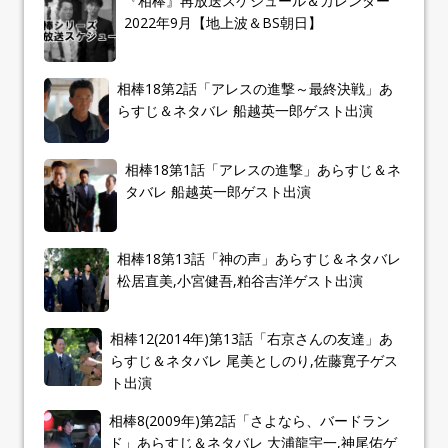
『相棒』再放送スケジュール＆カレンダー
2022年9月【地上波＆BS朝日】
相棒18第2話「アレスの進撃～最終決戦」あ
らすじ＆ネタバレ 船越英一郎ゲスト出演
相棒18第1話「アレスの進撃」あらすじ＆ネ
タバレ 船越英一郎ゲスト出演
相棒18第13話「神の声」あらすじ＆ネタバレ
松居直美,小宮健吾,粕谷吉洋ゲスト出演
相棒12(2014年)第13話「右京さんの友達」あ
らすじ＆ネタバレ 尾美としのり,佐藤寛子ゲス
ト出演
相棒8(2009年)第2話「さよなら、バードラン
ド」あらすじ＆ネタバレ 大浦龍宇一,神尾佑ゲ