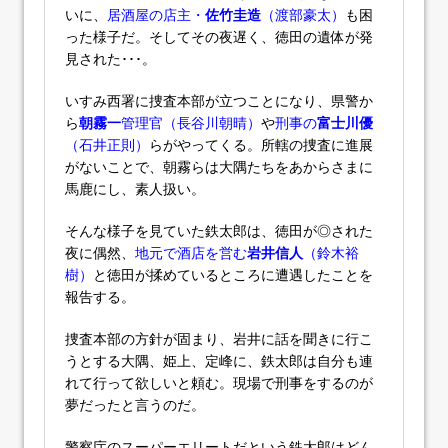
いに、
居酒屋の店主・
佐竹圭造
（渡部豪太）
も困
った様子だ。そしてその夜遅く、徳田の遺体が発
見された･･･。
いすみ西署に捜査本部が立つことになり、県警か
ら
朝霧一
管理官（長谷川朝晴）
や
刑事の
富士川優
（石井正則）
らがやってくる。所轄の捜査に進展
がないことで、朝霧らは大隅たちをあからさまに
馬鹿にし、素人扱い。
そんな様子を見ていた鉄太郎は、徳田が◎された
夜に偶然、
地元で酒店を営む
岩井信人
（鈴木裕
樹）
と徳田が揉めているところに遭遇したことを
報告する。
捜査本部の方針が固まり、岩井に話を聞きに行こ
うとする大隅、姫上、定峰に、鉄太郎は自分も連
れて行って欲しいと頼む。現場で刑事をするのが
夢だったと言うのだ。
警察庁のスーパーエリートだという鉄太郎はどん