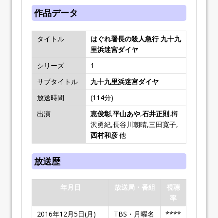
作品データ
タイトル
はぐれ署長の殺人急行 九十九
里浜迷宮ダイヤ
シリーズ
1
サブタイトル
九十九里浜迷宮ダイヤ
放送時間
(114分)
出演
恵俊彰
,
平山あや
,
石井正則
,樽
沢勇紀,長谷川朝晴,三田寛子,
西村和彦
他
放送歴
年月日
放送局・番組
視聴
率
2016年12月5日(月)
TBS・月曜名
****